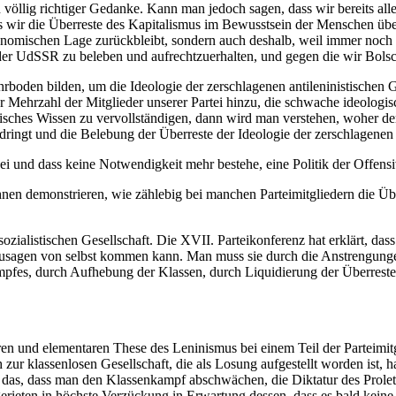
 völlig richtiger Gedanke. Kann man jedoch sagen, dass wir bereits al
 wir die Überreste des Kapitalismus im Bewusstsein der Menschen übe
omischen Lage zurückbleibt, sondern auch deshalb, weil immer noch die 
der UdSSR zu beleben und aufrechtzuerhalten, und gegen die wir Bols
rboden bilden, um die Ideologie der zerschlagenen antileninistischen 
Mehrzahl der Mitglieder unserer Partei hinzu, die schwache ideologisc
eoretisches Wissen zu vervollständigen, dann wird man verstehen, woher
ndringt und die Belebung der Überreste der Ideologie der zerschlagenen 
 und dass keine Notwendigkeit mehr bestehe, eine Politik der Offensiv
n demonstrieren, wie zählebig bei manchen Parteimitgliedern die Über
zialistischen Gesellschaft. Die XVII. Parteikonferenz hat erklärt, dass 
 sozusagen von selbst kommen kann. Man muss sie durch die Anstrengung
ampfes, durch Aufhebung der Klassen, durch Liquidierung der Überreste
ren und elementaren These des Leninismus bei einem Teil der Parteimi
r klassenlosen Gesellschaft, die als Losung aufgestellt worden ist, h
ißt das, dass man den Klassenkampf abschwächen, die Diktatur des Pro
 gerieten in höchste Verzückung in Erwartung dessen, dass es bald kei