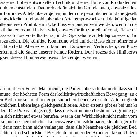
is einer höher entwickelten Technik und einer Fülle von Produkten ent
kten entstanden. Dadurch erklärt sich im Grunde auch, dass sie Gleich
r Form des Artels überzugehen, in dem die persönlichen und die gesells
entwickelten und wohlhabenden Artel emporwachsen. Die künftige lan
 alle anderen Produkte im Überfluss vorhanden sein werden, wenn in 
ktivbauer erkannt haben wird, dass es für ihn vorteilhafter ist, Fleisc
s es für sie vorteilhafter ist, in der Speisehalle zu Mittag zu essen, 
t abzugeben. Die künftige Kommune wird auf der Basis einer höher entw
 nicht so bald. Aber es wird kommen. Es wäre ein Verbrechen, den Pro
erfen und die Sache unserer Feinde fördern. Der Prozess des Hinüberw
igkeit dieses Hinüberwachsens überzeugen werden.
rwarr in dieser Frage. Man meint, die Partei habe sich dadurch, dass si
mune, der höchsten Form der kollektivwirtschaftlichen Bewegung, zu e
n den Bedürfnissen und in der persönlichen Lebensweise der Artelmitgli
ersönlichen Lebenslage gleichgestellt seien. Aber erstens gibt es bei 
hten. Die Praxis hat gezeigt, dass die Kommunen bestimmt zugrunde ge
 sich nicht auf etwas berufen, was in der Wirklichkeit nicht mehr vorh
sse und der persönlichen Lebensweise ein reaktionärer, kleinbürgerliche
 ist, denn man kann nicht verlangen, dass alle Menschen die gleichen 
chten. Und schließlich: Besteht denn unter den Arbeitern keine Unters