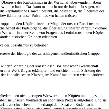
le Überreste des Kapitalismus in der Wirtschaft überwunden haben?
rwunden haben. Das kann man nicht nur deshalb nicht sagen, weil
kapitalistische Umwelt besteht, die bestrebt ist, die Überreste des
chewiki immer unser Pulver trocken halten müssen.
Gruppen in den Köpfen einzelner Mitglieder unserer Partei neu zu
he Arbeit der Parteiorgane, die Überlastung unserer Parteifunktionäre
 der Wirrwarr in einer Reihe von Fragen des Leninismus in den Köpfen
antileninistischen Gruppen erleichtert.
e des Sozialismus zu betreiben.
reste der Ideologie der zerschlagenen antileninistischen Gruppen
wir der Schaffung der klassenlosen, sozialistischen Gesellschaft
en aller Werk-tätigen erkämpfen und errichten: durch Stärkung der
 der kapitalistischen Klassen, im Kampf mit inneren wie mit äußeren
tglieder einen nicht geringen Wirrwarr in den Köpfen und ungesunde
aben sie unseren Vormarsch als spontanen Prozess aufgefasst. Und sie
letariats abschwächen und überhaupt dem Staat ein Ende machen
ne Klassen geben werde - also auch keinen Klassenkampf, also auch