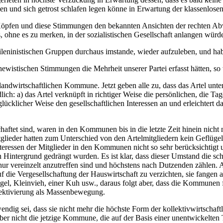
n und sich getrost schlafen legen könne in Erwartung der klassenlosen
 Köpfen und diese Stimmungen den bekannten Ansichten der rechten Abw
 ohne es zu merken, in der sozialistischen Gesellschaft anlangen würd
tileninistischen Gruppen durchaus imstande, wieder aufzuleben, und hab
ewistischen Stimmungen die Mehrheit unserer Partei erfasst hätten, so 
andwirtschaftlichen Kommune. Jetzt geben alle zu, dass das Artel unter
ich: a) das Artel verknüpft in richtiger Weise die persönlichen, die Tag
n glücklicher Weise den gesellschaftlichen Interessen an und erleichtert
ftet sind, waren in den Kommunen bis in die letzte Zeit hinein nicht n
ieder hatten zum Unterschied von den Artelmitgliedern kein Geflügel,
teressen der Mitglieder in den Kommunen nicht so sehr berücksichtigt u
en Hintergrund gedrängt wurden. Es ist klar, dass dieser Umstand die 
ur vereinzelt anzutreffen sind und höchstens nach Dutzenden zählen
uf die Vergesellschaftung der Hauswirtschaft zu verzichten, sie fange
ügel, Kleinvieh, einer Kuh usw., daraus folgt aber, dass die Kommunen 
lektivierung als Massenbewegung.
ndig sei, dass sie nicht mehr die höchste Form der kollektivwirtschaf
ber nicht die jetzige Kommune, die auf der Basis einer unentwickelten 