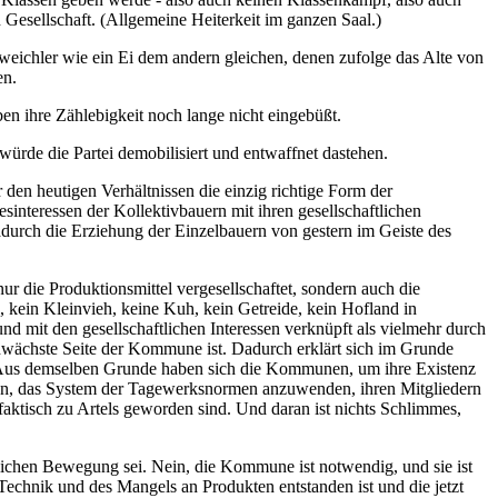
 Gesellschaft. (Allgemeine Heiterkeit im ganzen Saal.)
eichler wie ein Ei dem andern gleichen, denen zufolge das Alte von
en.
en ihre Zählebigkeit noch lange nicht eingebüßt.
würde die Partei demobilisiert und entwaffnet dastehen.
 den heutigen Verhältnissen die einzig richtige Form der
esinteressen der Kollektivbauern mit ihren gesellschaftlichen
 dadurch die Erziehung der Einzelbauern von gestern im Geiste des
ur die Produktionsmittel vergesellschaftet, sondern auch die
 kein Kleinvieh, keine Kuh, kein Getreide, kein Hofland in
nd mit den gesellschaftlichen Interessen verknüpft als vielmehr durch
schwächste Seite der Kommune ist. Dadurch erklärt sich im Grunde
. Aus demselben Grunde haben sich die Kommunen, um ihre Existenz
n an, das System der Tagewerksnormen anzuwenden, ihren Mitgliedern
faktisch zu Artels geworden sind. Und daran ist nichts Schlimmes,
tlichen Bewegung sei. Nein, die Kommune ist notwendig, und sie ist
Technik und des Mangels an Produkten entstanden ist und die jetzt