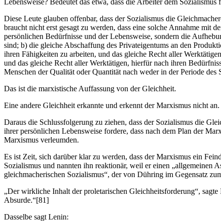
Lebensweise? Bedeutet das etwa, dass die Arbeiter dem Sozialismus f
Diese Leute glauben offenbar, dass der Sozialismus die Gleichmachere
braucht nicht erst gesagt zu werden, dass eine solche Annahme mit 
persönlichen Bedürfnisse und der Lebensweise, sondern die Aufhebung 
sind; b) die gleiche Abschaffung des Privateigentums an den Produktio
ihren Fähigkeiten zu arbeiten, und das gleiche Recht aller Werktätigen,
und das gleiche Recht aller Werktätigen, hierfür nach ihren Bedürfn
Menschen der Qualität oder Quantität nach weder in der Periode des
Das ist die marxistische Auffassung von der Gleichheit.
Eine andere Gleichheit erkannte und erkennt der Marxismus nicht an.
Daraus die Schlussfolgerung zu ziehen, dass der Sozialismus die Glei
ihrer persönlichen Lebensweise fordere, dass nach dem Plan der Marxi
Marxismus verleumden.
Es ist Zeit, sich darüber klar zu werden, dass der Marxismus ein Fe
Sozialismus und nannten ihn reaktionär, weil er einen „allgemeinen 
gleichmacherischen Sozialismus“, der von Dühring im Gegensatz zum m
„Der wirkliche Inhalt der proletarischen Gleichheitsforderung“, sagte
Absurde.“[81]
Dasselbe sagt Lenin: