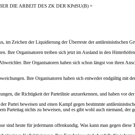
ER DIE ARBEIT DES ZK DER KPdSU(B) =
us, im Zeichen der Liquidierung der Überreste der antileninistischen G
sten. Ihre Organisatoren treiben sich jetzt im Ausland in den Hinterhöfe
n Abweichler. Ihre Organisatoren haben sich schon längst von ihren Ans
Abweichungen. Ihre Organisatoren haben sich entweder endgültig mit d
en, die Richtigkeit der Parteilinie anzuerkennen, und haben vor der Pa
 der Partei beweisen und einen Kampf gegen bestimmte antileninistisch
Parteitag nichts zu beweisen, und es gibt wohl auch niemand, der gesc
ebnisse sind heute für jedermann offenkundig. Was kann man gegen diese