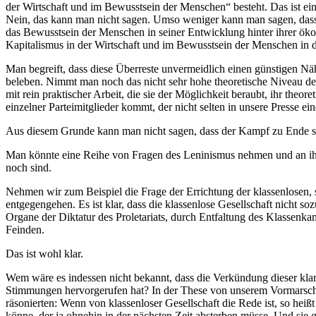
der Wirtschaft und im Bewusstsein der Menschen“ besteht. Das ist ein
Nein, das kann man nicht sagen. Umso weniger kann man sagen, dass
das Bewusstsein der Menschen in seiner Entwicklung hinter ihrer ökon
Kapitalismus in der Wirtschaft und im Bewusstsein der Menschen in 
Man begreift, dass diese Überreste unvermeidlich einen günstigen Näh
beleben. Nimmt man noch das nicht sehr hohe theoretische Niveau der 
mit rein praktischer Arbeit, die sie der Möglichkeit beraubt, ihr th
einzelner Parteimitglieder kommt, der nicht selten in unsere Presse ei
Aus diesem Grunde kann man nicht sagen, dass der Kampf zu Ende sei
Man könnte eine Reihe von Fragen des Leninismus nehmen und an ihne
noch sind.
Nehmen wir zum Beispiel die Frage der Errichtung der klassenlosen, so
entgegengehen. Es ist klar, dass die klassenlose Gesellschaft nicht
Organe der Diktatur des Proletariats, durch Entfaltung des Klassenk
Feinden.
Das ist wohl klar.
Wem wäre es indessen nicht bekannt, dass die Verkündung dieser kla
Stimmungen hervorgerufen hat? In der These von unserem Vormarsch zu
räsonierten: Wenn von klassenloser Gesellschaft die Rede ist, so he
könne, der ja ohnehin in der nächsten Zeit absterben müsse. Und sie