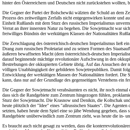
hinter den Österreichern und Deutschen nicht zurückstehen wollten, 
Die Gegner der Partei der Bolschewiki wälzten die Schuld an dem Zerf
Prozess des zeitweiligen Zerfalls nicht entgegenwirken konnte und au
Einheit Rußlands mit dem Sturz des russischen Imperialismus unverme
Verrat an ihrer innersten Natur zu begehen. Die Sowjetmacht war sich b
freiwilliges Bündnis der werktätigen Klassen der Nationalitäten Ru
Die Zerschlagung des österreichisch-deutschen Imperialismus ließ ein 
Drang zum russischen Proletariat und zu seinen Formen des Staatsauf
äußeren bewaffneten Macht (dem österreichisch-deutschen Imperialismu
darauf beginnende mächtige revolutionäre Aufschwung in den okkupier
Bestrebungen der okkupierten Gebiete übrig. Auf das Ansuchen der 
völligen Unabhängigkeit der gebildeten Sowjetrepubliken. Damit folgte
Entwicklung der werktätigen Massen der Nationalitäten fordert. Die 
kann, dass nur auf der Grundlage des gegenseitigen Verstehens ein f
Die Gegner der Sowjetmacht verabsäumten es nicht, ihr noch einmal d
dass sich die Randgebiete zum Zentrum hingezogen fühlen, proklamier
Sturz der Sowjetmacht. Die Krasnow und Denikin, die Koltschak und T
heute plötzlich der "Idee" eines "allrussischen Staates". Die Agenten
setzten, haben heute dem Spiel eine so jähe Wendung gegeben, dass sie
Randgebiete unüberwindlich zum Zentrum zieht, was heute die in- un
Es braucht auch nicht gesagt zu werden, dass die konterrevolutionäre