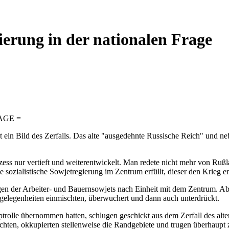
gierung in der nationalen Frage
AGE =
t ein Bild des Zerfalls. Das alte "ausgedehnte Russische Reich" und ne
zess nur vertieft und weiterentwickelt. Man redete nicht mehr von Ru
ozialistische Sowjetregierung im Zentrum erfüllt, dieser den Krieg er
gen der Arbeiter- und Bauernsowjets nach Einheit mit dem Zentrum. 
Angelegenheiten einmischten, überwuchert und dann auch unterdrückt.
ptrolle übernommen hatten, schlugen geschickt aus dem Zerfall des alt
hten, okkupierten stellenweise die Randgebiete und trugen überhaupt z