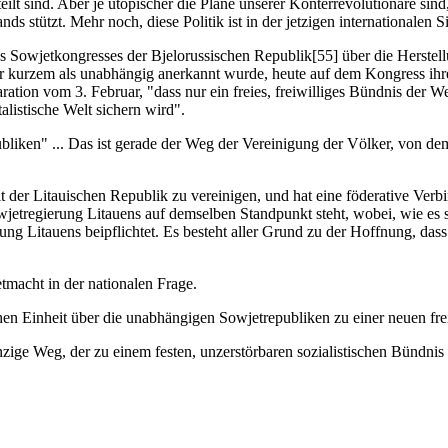
t sind. Aber je utopischer die Pläne unserer Konterrevolutionäre sind, a
 stützt. Mehr noch, diese Politik ist in der jetzigen internationalen Situ
 des Sowjetkongresses der Bjelorussischen Republik[55] über die Herste
vor kurzem als unabhängig anerkannt wurde, heute auf dem Kongress ihr
aration vom 3. Februar, "dass nur ein freies, freiwilliges Bündnis der
listische Welt sichern wird".
bliken" ... Das ist gerade der Weg der Vereinigung der Völker, von de
 der Litauischen Republik zu vereinigen, und hat eine föderative Verb
jetregierung Litauens auf demselben Standpunkt steht, wobei, wie es s
erung Litauens beipflichtet. Es besteht aller Grund zu der Hoffnung, d
etmacht in der nationalen Frage.
hen Einheit über die unabhängigen Sowjetrepubliken zu einer neuen frei
 einzige Weg, der zu einem festen, unzerstörbaren sozialistischen Bündni