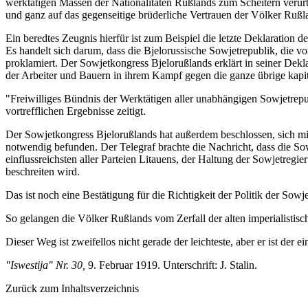
werktätigen Massen der Nationalitäten Rußlands zum Scheitern verurteil
und ganz auf das gegenseitige brüderliche Vertrauen der Völker Rußlands
Ein beredtes Zeugnis hierfür ist zum Beispiel die letzte Deklaration
Es handelt sich darum, dass die Bjelorussische Sowjetrepublik, die 
proklamiert. Der Sowjetkongress Bjelorußlands erklärt in seiner Dekl
der Arbeiter und Bauern in ihrem Kampf gegen die ganze übrige kapita
"Freiwilliges Bündnis der Werktätigen aller unabhängigen Sowjetrepu
vortrefflichen Ergebnisse zeitigt.
Der Sowjetkongress Bjelorußlands hat außerdem beschlossen, sich mit
notwendig befunden. Der Telegraf brachte die Nachricht, dass die Sow
einflussreichsten aller Parteien Litauens, der Haltung der Sowjetregi
beschreiten wird.
Das ist noch eine Bestätigung für die Richtigkeit der Politik der Sowj
So gelangen die Völker Rußlands vom Zerfall der alten imperialistisc
Dieser Weg ist zweifellos nicht gerade der leichteste, aber er ist der
"Iswestija" Nr. 30,
9. Februar 1919. Unterschrift: J. Stalin.
Zurück zum Inhaltsverzeichnis