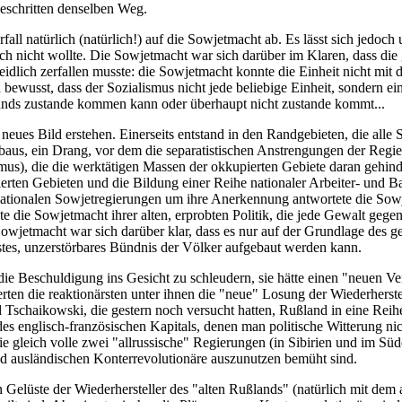
beschritten denselben Weg.
all natürlich (natürlich!) auf die Sowjetmacht ab. Es lässt sich jedo
ch nicht wollte. Die Sowjetmacht war sich darüber im Klaren, dass die
idlich zerfallen musste: die Sowjetmacht konnte die Einheit nicht mit 
ewusst, dass der Sozialismus nicht jede beliebige Einheit, sondern eine
ßlands zustande kommen kann oder überhaupt nicht zustande kommt...
neues Bild erstehen. Einerseits entstand in den Randgebieten, die alle
baus, ein Drang, vor dem die separatistischen Anstrengungen der Regi
s), die die werktätigen Massen der okkupierten Gebiete daran gehindert
ten Gebieten und die Bildung einer Reihe nationaler Arbeiter- und Ba
nationalen Sowjetregierungen um ihre Anerkennung antwortete die So
 die Sowjetmacht ihrer alten, erprobten Politik, die jede Gewalt gegenü
Sowjetmacht war sich darüber klar, dass es nur auf der Grundlage des
estes, unzerstörbares Bündnis der Völker aufgebaut werden kann.
ie Beschuldigung ins Gesicht zu schleudern, sie hätte einen "neuen V
ten die reaktionärsten unter ihnen die "neue" Losung der Wiederherst
schaikowski, die gestern noch versucht hatten, Rußland in eine Reihe
 des englisch-französischen Kapitals, denen man politische Witterung n
 gleich volle zwei "allrussische" Regierungen (in Sibirien und im Süde
d ausländischen Konterrevolutionäre auszunutzen bemüht sind.
n Gelüste der Wiederhersteller des "alten Rußlands" (natürlich mit de