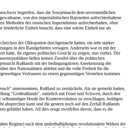
ch unschwer begreifen, dass die Sowjetmacht dem unvermeidlichen
 gewaltsame, von den imperialistischen Bajonetten aufrechterhaltene
den Methoden des russischen Imperialismus aufrechterhalten, ohne
 brüderliche Einheit braucht, dass eine solche Einheit nur als
 Schrecken der Okkupation durchgemacht hatten, ein sehr starker
erungen in den Randgebieten versagen. Anderseits war es mit der
 hatte, ihr eigenes politisches Gesicht zu zeigen, nun vorbei. Der
uernrepubliken ließen keinen Zweifel über die politischen
wjetmacht Rußlands mit der bedingungslosen Anerkennung der
ber den Nationalitäten ablehnt und die volle Freiheit für die
 gegenseitigen Vertrauens zu einem gegenseitigen Verstehen kommen
ersuch" unternommen, Rußland zu zerstückeln. Als sie gemerkt hatten,
ellung "Großrußlands", natürlich mit Feuer und Schwert, durch den
 selbständiger Herde der Konterrevolution zu zerschlagen, huldigen
icht absprechen kann und die gestern noch auf den Zerfall Rußlands
n) gebildet haben. All dies zeugt zweifellos davon, dass es die
m alten Regime) nach dem anderthalbjährigen revolutionären Wirken der