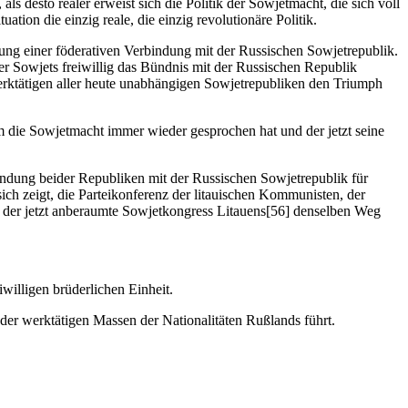
ls desto realer erweist sich die Politik der Sowjetmacht, die sich voll
ation die einzig reale, die einzig revolutionäre Politik.
llung einer föderativen Verbindung mit der Russischen Sowjetrepublik.
er Sowjets freiwillig das Bündnis mit der Russischen Republik
 Werktätigen aller heute unabhängigen Sowjetrepubliken den Triumph
m die Sowjetmacht immer wieder gesprochen hat und der jetzt seine
indung beider Republiken mit der Russischen Sowjetrepublik für
ich zeigt, die Parteikonferenz der litauischen Kommunisten, der
ass der jetzt anberaumte Sowjetkongress Litauens[56] denselben Weg
willigen brüderlichen Einheit.
s der werktätigen Massen der Nationalitäten Rußlands führt.