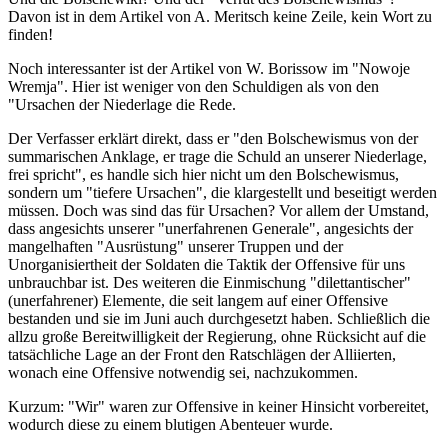
Davon ist in dem Artikel von A. Meritsch keine Zeile, kein Wort zu
finden!
Noch interessanter ist der Artikel von W. Borissow im "Nowoje
Wremja". Hier ist weniger von den Schuldigen als von den
"Ursachen der Niederlage die Rede.
Der Verfasser erklärt direkt, dass er "den Bolschewismus von der
summarischen Anklage, er trage die Schuld an unserer Niederlage,
frei spricht", es handle sich hier nicht um den Bolschewismus,
sondern um "tiefere Ursachen", die klargestellt und beseitigt werden
müssen. Doch was sind das für Ursachen? Vor allem der Umstand,
dass angesichts unserer "unerfahrenen Generale", angesichts der
mangelhaften "Ausrüstung" unserer Truppen und der
Unorganisiertheit der Soldaten die Taktik der Offensive für uns
unbrauchbar ist. Des weiteren die Einmischung "dilettantischer"
(unerfahrener) Elemente, die seit langem auf einer Offensive
bestanden und sie im Juni auch durchgesetzt haben. Schließlich die
allzu große Bereitwilligkeit der Regierung, ohne Rücksicht auf die
tatsächliche Lage an der Front den Ratschlägen der Alliierten,
wonach eine Offensive notwendig sei, nachzukommen.
Kurzum: "Wir" waren zur Offensive in keiner Hinsicht vorbereitet,
wodurch diese zu einem blutigen Abenteuer wurde.