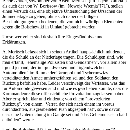
Beide Artikel, sowohl der von Arseni Meritsch (im "Djelo Naroda")
als auch der von W. Borissow (im "Nowoje Wremja"[71]), stellen
einen Versuch dar, eine objektive Untersuchung der Ursachen der
Juliniederlage zu geben, ohne sich dabei der billigen
Beschuldigungen zu bedienen, die von nichtswürdigen Elementen
gegen die Bolschewiki in Umlauf gebracht werden.
Umso wertvoller sind deshalb ihre Eingeständnisse und
Erklärungen.
A. Meritsch befasst sich in seinem Artikel hauptsächlich mit denen,
die die Schuld an der Niederlage tragen. Die Schuldigen sind, wie
man erfährt, "ehemalige Polizisten und Gendarmen", vor allem aber
irgend jemand, der in irgendwessen und "irgendwelchen
Automobilen" im Raume der Tarnopol und Tschernowizy
verteidigenden Armee umhergefahren sei und den Soldaten den
Rückzug befohlen habe. Leider verschweigt der Verfasser, was das
für Automobile gewesen sind und wie es geschehen konnte, dass die
Kommandeure diese offensichtliche Provokation zugelassen haben.
Aber er spricht klar und eindeutig von einem "provozierten
Rückzug", von einem "Verrat, der sich nach einem im voraus
durchdachten, ausgearbeiteten Plan abgespielt hat", sowie davon,
dass eine Untersuchung im Gange sei und "das Geheimnis sich bald
enthüllen" werde.
Und die Bolschewiki? Und der "Verrat des Bolschewismus"?