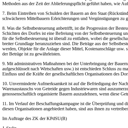
Methoden aus der Zeit der Ablieferungspflicht geführt haben, wie Au
7. Beim Eintreiben von Schulden der Bauern an den Staat (Rückstände 
schwächeren Mittelbauern Erleichterungen und Vergünstigungen zu g
8. Was die Selbstbesteuerung anbetrifft, ist die Progression der Bes
Schichten des Dorfes ist eine Befreiung von der Selbstbesteuerung u
für die Selbstbesteuerung ist überall zu entfalten, wobei die gesellsc
breiter Grundlage heranzuziehen sind. Die Beträge aus der Selbstbes
werden, Objekte für die Anlage dieser Mittel, Kostenanschläge usw. 
der Beträge ist zu gewährleisten.
9. Mit administrativen Maßnahmen bei der Unterbringung der Bauerna
aufgeschlüsselt nach Wirtschaften usw.) ist entschieden Schluss zu m
Einfluss und die Kräfte der gesellschaftlichen Organisationen des Do
10. Unverminderte Aufmerksamkeit ist auf die Befriedigung der Nachf
Warenaustauschs von Getreide gegen Industriewaren sind auszumerzen
genossenschaftlich organisierte Bauern auszudehnen, wenn diese Get
11. Im Verlauf der Beschaffungskampagne ist die Überprüfung und di
diesen Organisationen angebiedert haben, sind aus ihnen zu vertreiben
Im Auftrage des ZK der KPdSU(B)