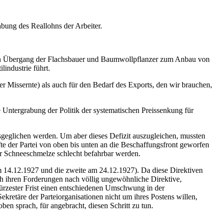
abung des Reallohns der Arbeiter.
, den Übergang der Flachsbauer und Baumwollpflanzer zum Anbau von
industrie führt.
er Missernte) als auch für den Bedarf des Exports, den wir brauchen,
ne Untergrabung der Politik der systematischen Preissenkung für
geglichen werden. Um aber dieses Defizit auszugleichen, mussten
fte der Partei von oben bis unten an die Beschaffungsfront geworfen
der Schneeschmelze schlecht befahrbar werden.
 14.12.1927 und die zweite am 24.12.1927). Da diese Direktiven
h ihren Forderungen nach völlig ungewöhnliche Direktive,
 kürzester Frist einen entschiedenen Umschwung in der
kretäre der Parteiorganisationen nicht um ihres Postens willen,
en sprach, für angebracht, diesen Schritt zu tun.