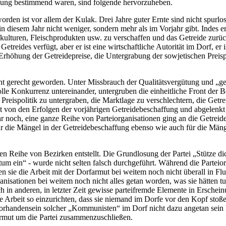
affung bestimmend waren, sind folgende hervorzuheben.
den ist vor allem der Kulak. Drei Jahre guter Ernte sind nicht spurlo
n diesem Jahr nicht weniger, sondern mehr als im Vorjahr gibt. Indes e
kulturen, Fleischprodukten usw. zu verschaffen und das Getreide zurüc
eides verfügt, aber er ist eine wirtschaftliche Autorität im Dorf, er i
Erhöhung der Getreidepreise, die Untergrabung der sowjetischen Preispol
t gerecht geworden. Unter Missbrauch der Qualitätsvergütung und „gese
olle Konkurrenz untereinander, untergruben die einheitliche Front der 
Preispolitik zu untergraben, die Marktlage zu verschlechtern, die Get
t von den Erfolgen der vorjährigen Getreidebeschaffung und abgelenkt 
och, eine ganze Reihe von Parteiorganisationen ging an die Getreideb
r die Mängel in der Getreidebeschaffung ebenso wie auch für die Mängel
en Reihe von Bezirken entstellt. Die Grundlosung der Partei „Stütze di
um ein“ - wurde nicht selten falsch durchgeführt. Während die Parteio
haben sie die Arbeit mit der Dorfarmut bei weitem noch nicht überall i
ganisationen bei weitem noch nicht alles getan worden, was sie hätten t
h in anderen, in letzter Zeit gewisse parteifremde Elemente in Erschein
e Arbeit so einzurichten, dass sie niemand im Dorfe vor den Kopf stoß
as Vorhandensein solcher „Kommunisten“ im Dorf nicht dazu angetan sein
rmut um die Partei zusammenzuschließen.