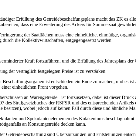
ändiger Erfüllung des Getreidebeschaffungsplans macht das ZK es allen 
bereiten, dass eine Erweiterung des Ackers für Sommersaat gewährleis
erringerung der Saatflächen muss eine einheitliche, einmütige, organi
g durch die Kollektivwirtschaften, entgegengesetzt werden.
rminderter Kraft fortzuführen, und die Erfüllung des Jahresplans der 
g der vertraglich festgelegten Preise ist zu verstärken.
n Beschaffungsorganen ist entschieden ein Ende zu machen, und es ist
 einer einheitlichen Front vorgehen.
rschüssen an Warengetreide - ist fortzusetzen, dabei ist dieser Druck 
7 des Strafgesetzbuches der RSFSR und des entsprechenden Artikels d
besitzen), wobei jedoch auf keinen Fall durch diese und ähnliche Ma
ekulanten und Spekulantenelementen des Kulakentums beschlagnahmt we
 nötigenfalls an Konsumgetreide decken kann.
der Getreidebeschaffung sind Überspitzungen und Entstellungen entsc