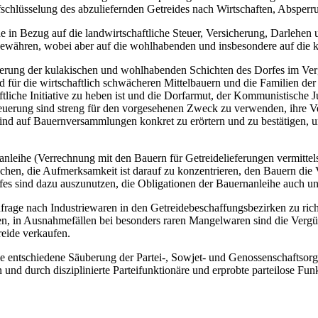
fschlüsselung des abzuliefernden Getreides nach Wirtschaften, Absper
in Bezug auf die landwirtschaftliche Steuer, Versicherung, Darlehen us
ewähren, wobei aber auf die wohlhabenden und insbesondere auf die ku
teuerung der kulakischen und wohlhabenden Schichten des Dorfes im Verg
nd für die wirtschaftlich schwächeren Mittelbauern und die Familien d
haftliche Initiative zu heben ist und die Dorfarmut, der Kommunistische
teuerung sind streng für den vorgesehenen Zweck zu verwenden, ihre Ve
sind auf Bauernversammlungen konkret zu erörtern und zu bestätigen, 
nleihe (Verrechnung mit den Bauern für Getreidelieferungen vermittel
achen, die Aufmerksamkeit ist darauf zu konzentrieren, den Bauern die 
rfes sind dazu auszunutzen, die Obligationen der Bauernanleihe auch u
rage nach Industriewaren in den Getreidebeschaffungsbezirken zu rich
, in Ausnahmefällen bei besonders raren Mangelwaren sind die Vergüns
reide verkaufen.
e entschiedene Säuberung der Partei-, Sowjet- und Genossenschaftsorga
 und durch disziplinierte Parteifunktionäre und erprobte parteilose Funk