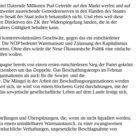
piel Dutzende Millionen Pud Getreide auf den Markt werfen und auf
ntweder ausreichende Getreidereserven in den Händen des Staates
 besaß der Staat jedoch bekanntlich nicht. Und eben weil diese
en Direktiven des ZK ihre Widerspiegelung fanden, die in der
hres Gültigkeit behalten kann.
t konterrevolutionäres Geschwätz, gegen das ein entschiedener
ben. Die NÖP bedeutet Warenumsatz und Zulassung des Kapitalismus
ulieren. Ohne dies würde die Neue Ökonomische Politik eine einfache
ifen wollen.
agne bereits von einem ersten entschiedenen Sieg der Partei gekrönt
s Dezembers um das Doppelte. Das Beschaffungstempo im Februar
anisationen als auch für die Sowjet- und die
ge. Die Mängel in der Arbeit der Beschaffungsorganisationen werden
rt sich, sie wird von einem frischeren Geist durchdrungen, mit der
das sowjetische gesellschaftliche Leben auf dem Lande festigt sich,
tellungen und Überspitzungen, die, wenn sie nicht liquidiert werden,
 zu einem unmittelbaren Warenaustausch, zu einer zwangsweisen
ssbräuchliche Verhaftungen, ungesetzliche Beschlagnahme von