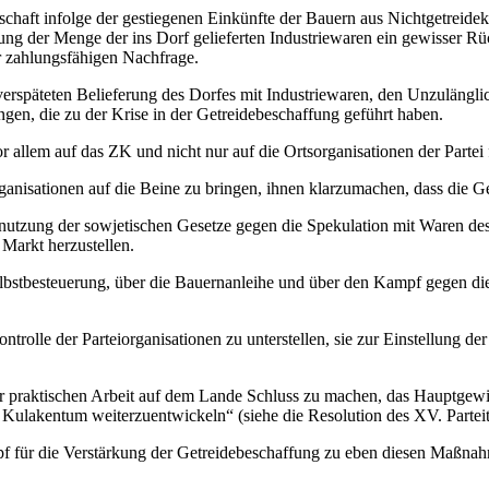
schaft infolge der gestiegenen Einkünfte der Bauern aus Nichtgetreid
erung der Menge der ins Dorf gelieferten Industriewaren ein gewisser
 zahlungsfähigen Nachfrage.
 verspäteten Belieferung des Dorfes mit Industriewaren, den Unzulängl
en, die zu der Krise in der Getreidebeschaffung geführt haben.
r allem auf das ZK und nicht nur auf die Ortsorganisationen der Partei f
rganisationen auf die Beine zu bringen, ihnen klarzumachen, dass die Ge
nutzung der sowjetischen Gesetze gegen die Spekulation mit Waren de
Markt herzustellen.
elbstbesteuerung, über die Bauernanleihe und über den Kampf gegen d
ntrolle der Parteiorganisationen zu unterstellen, sie zur Einstellung
n der praktischen Arbeit auf dem Lande Schluss zu machen, das Hauptg
s Kulakentum weiterzuentwickeln“ (siehe die Resolution des XV. Partei
ampf für die Verstärkung der Getreidebeschaffung zu eben diesen Maß