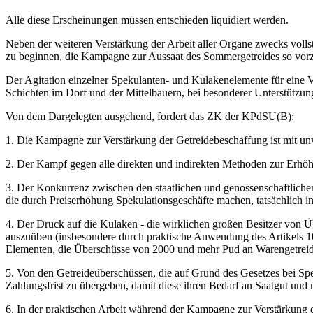
Alle diese Erscheinungen müssen entschieden liquidiert werden.
Neben der weiteren Verstärkung der Arbeit aller Organe zwecks vollst
zu beginnen, die Kampagne zur Aussaat des Sommergetreides so vorzu
Der Agitation einzelner Spekulanten- und Kulakenelemente für eine V
Schichten im Dorf und der Mittelbauern, bei besonderer Unterstützun
Von dem Dargelegten ausgehend, fordert das ZK der KPdSU(B):
1. Die Kampagne zur Verstärkung der Getreidebeschaffung ist mit unve
2. Der Kampf gegen alle direkten und indirekten Methoden zur Erhöhun
3. Der Konkurrenz zwischen den staatlichen und genossenschaftliche
die durch Preiserhöhung Spekulationsgeschäfte machen, tatsächlich in
4. Der Druck auf die Kulaken - die wirklichen großen Besitzer von Übe
auszuüben (insbesondere durch praktische Anwendung des Artikels 10
Elementen, die Überschüsse von 2000 und mehr Pud an Warengetreide 
5. Von den Getreideüberschüssen, die auf Grund des Gesetzes bei Sp
Zahlungsfrist zu übergeben, damit diese ihren Bedarf an Saatgut und
6. In der praktischen Arbeit während der Kampagne zur Verstärkung 