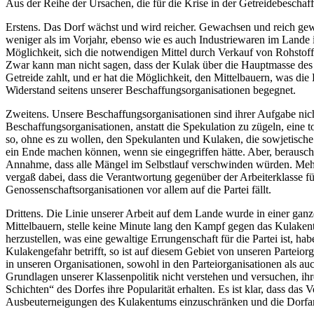
Aus der Reihe der Ursachen, die für die Krise in der Getreidebesch
Erstens. Das Dorf wächst und wird reicher. Gewachsen und reich gewor
weniger als im Vorjahr, ebenso wie es auch Industriewaren im Lande i
Möglichkeit, sich die notwendigen Mittel durch Verkauf von Rohstoff
Zwar kann man nicht sagen, dass der Kulak über die Hauptmasse des Getr
Getreide zahlt, und er hat die Möglichkeit, den Mittelbauern, was die 
Widerstand seitens unserer Beschaffungsorganisationen begegnet.
Zweitens. Unsere Beschaffungsorganisationen sind ihrer Aufgabe nich
Beschaffungsorganisationen, anstatt die Spekulation zu zügeln, eine t
so, ohne es zu wollen, den Spekulanten und Kulaken, die sowjetische 
ein Ende machen können, wenn sie eingegriffen hätte. Aber, berausch
Annahme, dass alle Mängel im Selbstlauf verschwinden würden. Mehr n
vergaß dabei, dass die Verantwortung gegenüber der Arbeiterklasse fü
Genossenschaftsorganisationen vor allem auf die Partei fällt.
Drittens. Die Linie unserer Arbeit auf dem Lande wurde in einer ganz
Mittelbauern, stelle keine Minute lang den Kampf gegen das Kulakent
herzustellen, was eine gewaltige Errungenschaft für die Partei ist, 
Kulakengefahr betrifft, so ist auf diesem Gebiet von unseren Parteior
in unseren Organisationen, sowohl in den Parteiorganisationen als auc
Grundlagen unserer Klassenpolitik nicht verstehen und versuchen, ihr
Schichten“ des Dorfes ihre Popularität erhalten. Es ist klar, dass d
Ausbeuterneigungen des Kulakentums einzuschränken und die Dorfa