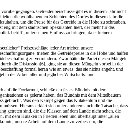
s vorübergegangen. Getreideüberschüsse gibt es in diesem Jahr nicht
rhielten die wohlhabenden Schichten des Dorfes in diesem Jahr die
kzuhalten, um die Preise für das Getreide in die Höhe zu schrauben.
st eng mit dem städtischen Spekulanten liiert, der mehr für das
itik betrifft, unter seinen Einfluss zu bringen, da er keinem
tzlicher“ Preiszuschläge jeder Art trieben unsere
Beschaffungsorgane, trieben die Getreidepreise in die Höhe und halfen
reidebeschaffung zu vermindern. Zwar hätte die Partei diesen Mängeln
durch die Diskussion[6], ging sie an diesen Mängeln vorbei in der
eschaffung formal heran wie an etwas, das sie nichts angeht, und
 in der Arbeit aller und jeglicher Wirtschafts- und
ch auf die Dorfarmut, schließe ein festes Bündnis mit dem
rganisationen es gelernt haben, das Bündnis mit dem Mittelbauern
n Fluss gebracht. Was den Kampf gegen das Kulakentum und die
un müssen. Hieraus erklärt sich unter anderem auch die Tatsache, dass
ung getreten sind, die die Klassen auf dem Lande nicht sehen, die
en, mit dem Kulaken in Frieden leben und überhaupt unter „allen
 konnte, unsere Arbeit auf dem Lande zu verbessern, die