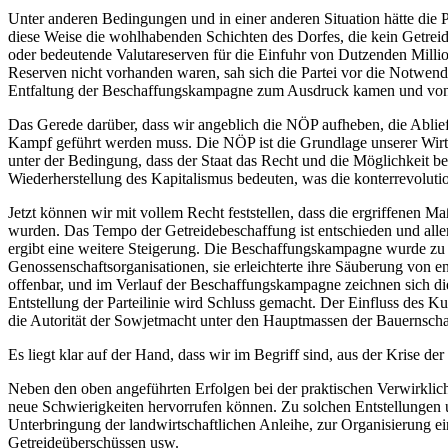
Unter anderen Bedingungen und in einer anderen Situation hätte die
diese Weise die wohlhabenden Schichten des Dorfes, die kein Getrei
oder bedeutende Valutareserven für die Einfuhr von Dutzenden Milli
Reserven nicht vorhanden waren, sah sich die Partei vor die Notwendi
Entfaltung der Beschaffungskampagne zum Ausdruck kamen und von den
Das Gerede darüber, dass wir angeblich die NÖP aufheben, die Ablief
Kampf geführt werden muss. Die NÖP ist die Grundlage unserer Wirts
unter der Bedingung, dass der Staat das Recht und die Möglichkeit b
Wiederherstellung des Kapitalismus bedeuten, was die konterrevoluti
Jetzt können wir mit vollem Recht feststellen, dass die ergriffenen
wurden. Das Tempo der Getreidebeschaffung ist entschieden und alle
ergibt eine weitere Steigerung. Die Beschaffungskampagne wurde zu ei
Genossenschaftsorganisationen, sie erleichterte ihre Säuberung von e
offenbar, und im Verlauf der Beschaffungskampagne zeichnen sich die 
Entstellung der Parteilinie wird Schluss gemacht. Der Einfluss des Ku
die Autorität der Sowjetmacht unter den Hauptmassen der Bauernschaf
Es liegt klar auf der Hand, dass wir im Begriff sind, aus der Krise 
Neben den oben angeführten Erfolgen bei der praktischen Verwirklichu
neue Schwierigkeiten hervorrufen können. Zu solchen Entstellungen
Unterbringung der landwirtschaftlichen Anleihe, zur Organisierung 
Getreideüberschüssen usw.