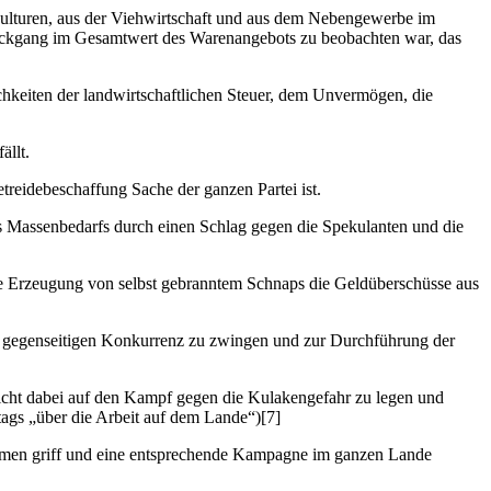
ekulturen, aus der Viehwirtschaft und aus dem Nebengewerbe im
 Rückgang im Gesamtwert des Warenangebots zu beobachten war, das
ichkeiten der landwirtschaftlichen Steuer, dem Unvermögen, die
ällt.
treidebeschaffung Sache der ganzen Partei ist.
s Massenbedarfs durch einen Schlag gegen die Spekulanten und die
ie Erzeugung von selbst gebranntem Schnaps die Geldüberschüsse aus
 der gegenseitigen Konkurrenz zu zwingen und zur Durchführung der
ewicht dabei auf den Kampf gegen die Kulakengefahr zu legen und
tags „über die Arbeit auf dem Lande“)[7]
nahmen griff und eine entsprechende Kampagne im ganzen Lande