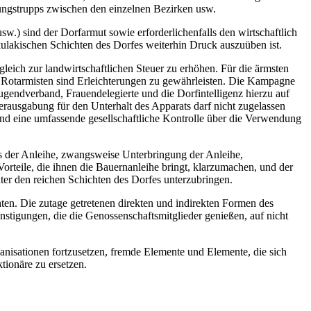
rungstrupps zwischen den einzelnen Bezirken usw.
w.) sind der Dorfarmut sowie erforderlichenfalls den wirtschaftlich
lakischen Schichten des Dorfes weiterhin Druck auszuüben ist.
leich zur landwirtschaftlichen Steuer zu erhöhen. Für die ärmsten
er Rotarmisten sind Erleichterungen zu gewährleisten. Die Kampagne
 Jugendverband, Frauendelegierte und die Dorfintelligenz hierzu auf
rausgabung für den Unterhalt des Apparats darf nicht zugelassen
und eine umfassende gesellschaftliche Kontrolle über die Verwendung
s der Anleihe, zwangsweise Unterbringung der Anleihe,
Vorteile, die ihnen die Bauernanleihe bringt, klarzumachen, und der
nter den reichen Schichten des Dorfes unterzubringen.
ten. Die zutage getretenen direkten und indirekten Formen des
tigungen, die die Genossenschaftsmitglieder genießen, auf nicht
nisationen fortzusetzen, fremde Elemente und Elemente, die sich
tionäre zu ersetzen.