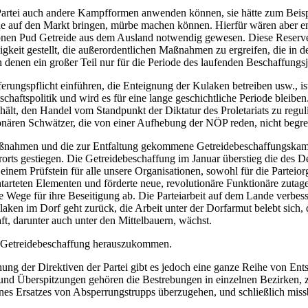
 Partei auch andere Kampfformen anwenden können, sie hätte zum Beis
de auf den Markt bringen, mürbe machen können. Hierfür wären aber e
onen Pud Getreide aus dem Ausland notwendig gewesen. Diese Reserven
gkeit gestellt, die außerordentlichen Maßnahmen zu ergreifen, die in d
en ein großer Teil nur für die Periode des laufenden Beschaffungsja
erungspflicht einführen, die Enteignung der Kulaken betreiben usw., is
chaftspolitik und wird es für eine lange geschichtliche Periode blei
ehält, den Handel vom Standpunkt der Diktatur des Proletariats zu reg
onären Schwätzer, die von einer Aufhebung der NÖP reden, nicht begre
 Maßnahmen und die zur Entfaltung gekommene Getreidebeschaffungskamp
rorts gestiegen. Die Getreidebeschaffung im Januar überstieg die de
nem Prüfstein für alle unsere Organisationen, sowohl für die Parteiorg
ntarteten Elementen und förderte neue, revolutionäre Funktionäre zuta
Wege für ihre Beseitigung ab. Die Parteiarbeit auf dem Lande verbesse
laken im Dorf geht zurück, die Arbeit unter der Dorfarmut belebt sich, 
t, darunter auch unter den Mittelbauern, wächst.
der Getreidebeschaffung herauszukommen.
ng der Direktiven der Partei gibt es jedoch eine ganze Reihe von Ents
 und Überspitzungen gehören die Bestrebungen in einzelnen Bezirken,
eines Ersatzes von Absperrungstrupps überzugehen, und schließlich mi