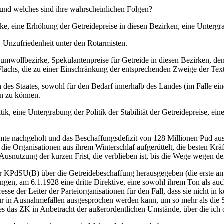
 und welches sind ihre wahrscheinlichen Folgen?
rke, eine Erhöhung der Getreidepreise in diesen Bezirken, eine Untergr
 Unzufriedenheit unter den Rotarmisten.
 Baumwollbezirke, Spekulantenpreise für Getreide in diesen Bezirken
chs, die zu einer Einschränkung der entsprechenden Zweige der Textil
des Staates, sowohl für den Bedarf innerhalb des Landes (im Falle ein
en zu können.
ik, eine Untergrabung der Politik der Stabilität der Getreidepreise, ei
e nachgeholt und das Beschaffungsdefizit von 128 Millionen Pud aus
die Organisationen aus ihrem Winterschlaf aufgerüttelt, die besten Krä
 Ausnutzung der kurzen Frist, die verblieben ist, bis die Wege wegen 
 KPdSU(B) über die Getreidebeschaffung herausgegeben (die erste am
n, am 6.1.1928 eine dritte Direktive, eine sowohl ihrem Ton als auc
sse der Leiter der Parteiorganisationen für den Fall, dass sie nicht in
nur in Ausnahmefällen ausgesprochen werden kann, um so mehr als die Se
es das ZK in Anbetracht der außerordentlichen Umstände, über die ich ob