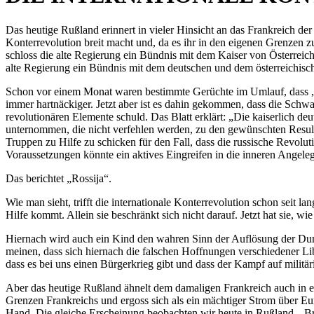
Das heutige Rußland erinnert in vieler Hinsicht an das Frankreich de
Konterrevolution breit macht und, da es ihr in den eigenen Grenzen zu
schloss die alte Regierung ein Bündnis mit dem Kaiser von Österreich
alte Regierung ein Bündnis mit dem deutschen und dem österreichische
Schon vor einem Monat waren bestimmte Gerüchte im Umlauf, dass „R
immer hartnäckiger. Jetzt aber ist es dahin gekommen, dass die Schwar
revolutionären Elemente schuld. Das Blatt erklärt: „Die kaiserlich d
unternommen, die nicht verfehlen werden, zu den gewünschten Resulta
Truppen zu Hilfe zu schicken für den Fall, dass die russische Revolu
Voraussetzungen könnte ein aktives Eingreifen in die inneren Angel
Das berichtet „Rossija“.
Wie man sieht, trifft die internationale Konterrevolution schon sei
Hilfe kommt. Allein sie beschränkt sich nicht darauf. Jetzt hat sie, wie
Hiernach wird auch ein Kind den wahren Sinn der Auflösung der Dum
meinen, dass sich hiernach die falschen Hoffnungen verschiedener Lib
dass es bei uns einen Bürgerkrieg gibt und dass der Kampf auf militär
Aber das heutige Rußland ähnelt dem damaligen Frankreich auch in ei
Grenzen Frankreichs und ergoss sich als ein mächtiger Strom über E
Hand. Die gleiche Erscheinung beobachten wir heute in Rußland. „Bra