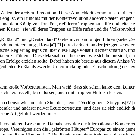
r Zeiten der großen Revolution. Diese Ähnlichkeit kommt u. a. darin zu
 eng ist, ein Bündnis mit der Konterrevolution anderer Staaten eingeht 
 und dem König von Preußen, rief deren Truppen zu Hilfe und leitete ei
n Kaiser - sie will deren Truppen zu Hilfe rufen und die Volksrevoluti
ußland“ und „Deutschland“ Geheimverhandlungen führen (siehe „Sewer
zhunderterzeitung „Rossija“[71] direkt erklärt, an der jetzigen schwie
eutsche Regierung legt sich über diese Lage vollauf Rechenschaft ab, 
ten zu führen.“ Diese Maßnahmen bestehen, wie sich herausstellt, dar
tion Erfolge erzielen sollte. Dabei haben sie bereits aus diesem Anlass
egenheiten Rußlands zwecks Unterdrückung oder Einschränkung der rev
t langem große Vorbereitungen. Man weiß, dass sie schon lange dem kon
 sich herausstellt, beschlossen, auch mit Truppen Hilfe zu leisten.
a ebenso wie auch den Sinn der „neuen“ Verfügungen Stolypins[72] un
eraler und anderer naiver Leute zerstreuen, und dass sie sich endlich 
ische Art geführt werden muss...
ner anderen Beziehung. Damals bewirkte die internationale Konterrevol
uropa. Vereinigten sich die „gekrönten Häupter“ Europas zu einem gem
v wühlt der Maulwurf...“ Die Konterrevolution Rußlands, die sich mit 