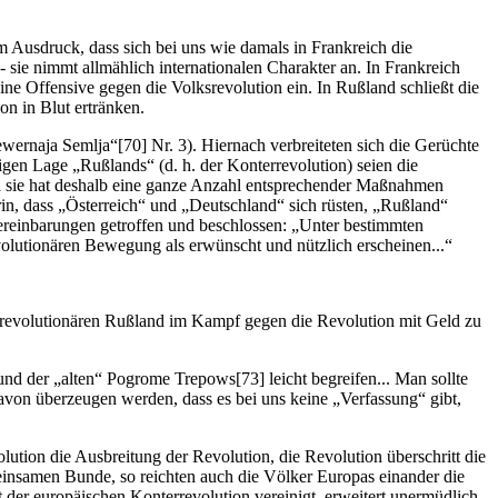
m Ausdruck, dass sich bei uns wie damals in Frankreich die
- sie nimmt allmählich internationalen Charakter an. In Frankreich
ne Offensive gegen die Volksrevolution ein. In Rußland schließt die
on in Blut ertränken.
naja Semlja“[70] Nr. 3). Hiernach verbreiteten sich die Gerüchte
rigen Lage „Rußlands“ (d. h. der Konterrevolution) seien die
und sie hat deshalb eine ganze Anzahl entsprechender Maßnahmen
in, dass „Österreich“ und „Deutschland“ sich rüsten, „Rußland“
 Vereinbarungen getroffen und beschlossen: „Unter bestimmten
olutionären Bewegung als erwünscht und nützlich erscheinen...“
terrevolutionären Rußland im Kampf gegen die Revolution mit Geld zu
d der „alten“ Pogrome Trepows[73] leicht begreifen... Man sollte
davon überzeugen werden, dass es bei uns keine „Verfassung“ gibt,
ution die Ausbreitung der Revolution, die Revolution überschritt die
einsamen Bunde, so reichten auch die Völker Europas einander die
der europäischen Konterrevolution vereinigt, erweitert unermüdlich