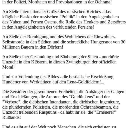
in der Polizei, Mordtaten und Provokationen in der Ochrana!
An Stelle internationaler Größe des russischen Reiches - das
klägliche Fiasko der russischen "Politik" in den Angelegenheiten
des Nahen und Fernen Ostens, die Rolle des Henkers und Zerstörers
in den Angelegenheiten des verblutenden Persiens!
An Stelle der Beruhigung und des Wohllebens der Einwohner-
Selbstmorde in den Städten und die schreckliche Hungersnot von 30
Millionen Bauern in den Dörfern!
An Stelle einer Gesundung und Säuberung der Sitten - unerhörte
Unzucht in den Klöstern, in diesen Zwingburgen der offiziellen
Moral!
Und zur Vollendung des Bildes - die bestialische Erschießung
Hunderter von Werktätigen auf den Lena-Goldfeldern!...
Die Zerstörer der gewonnenen Freiheiten, die Anhänger der Galgen
und Erschießungen, die Autoren des "Gutdünkens" und der
"Verbote", die diebischen Intendanten, die diebischen Ingenieure,
die plündernden Polizisten, die mordenden Ochranabeamten, die
Unzucht treibenden Rasputins - da habt ihr sie, die "Erneuerer"
Rußlands!
Und es gibt auf der Welt noch Menschen, die sich erdreisten zu