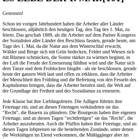
Genossen!
Schon im vorigen Jahrhundert haben die Arbeiter aller Länder
beschlossen, alljährlich den heutigen Tag, den Tag des 1. Mai, zu
feiern. Das geschah 1889, als die Arbeiter auf dem Pariser Kongress
der Sozialisten aller Länder den Beschluss fassten, gerade heute, am
Tage des 1. Mai, da die Natur aus dem Winterschlaf erwacht,
Wälder und Berge sich mit Grün bedecken, Felder und Wiesen sich
mit Blumen schmücken, die Sonne stärker zu wärmen beginnt, in
der Luft die Freude der Erneuerung fühlbar wird und die Natur sich
dem Tanze und dem Frohlocken hingibt - als sie beschlossen, gerade
heute der ganzen Welt laut und offen zu erklären, dass die Arbeiter
der Menschheit den Frühling und die Befreiung von den Fesseln des
Kapitalismus bringen, dass die Arbeiter berufen sind, die Welt auf
der Grundlage der Freiheit und des Sozialismus zu erneuern.
Jede Klasse hat ihre Lieblingsfeiern. Die Adligen führten ihre
Feiertage ein, und an diesen Feiertagen verkündeten sie das
"Recht", die Bauern zu plündern. Die Bourgeois haben ihre eigenen
Feiertage, und an diesen Tagen "rechtfertigen" sie das "Recht", die
Arbeiter auszubeuten. Auch die Pfaffen haben ihre Feiertage, und an
diesen Tagen lobpreisen sie die bestehenden Zustände, unter denen
die Werktätigen im Elend verkommen, die Müßiggänger aber im