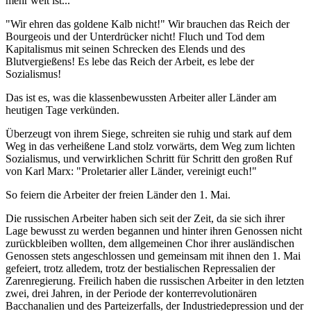
mehr weit ist...
"Wir ehren das goldene Kalb nicht!" Wir brauchen das Reich der
Bourgeois und der Unterdrücker nicht! Fluch und Tod dem
Kapitalismus mit seinen Schrecken des Elends und des
Blutvergießens! Es lebe das Reich der Arbeit, es lebe der
Sozialismus!
Das ist es, was die klassenbewussten Arbeiter aller Länder am
heutigen Tage verkünden.
Überzeugt von ihrem Siege, schreiten sie ruhig und stark auf dem
Weg in das verheißene Land stolz vorwärts, dem Weg zum lichten
Sozialismus, und verwirklichen Schritt für Schritt den großen Ruf
von Karl Marx: "Proletarier aller Länder, vereinigt euch!"
So feiern die Arbeiter der freien Länder den 1. Mai.
Die russischen Arbeiter haben sich seit der Zeit, da sie sich ihrer
Lage bewusst zu werden begannen und hinter ihren Genossen nicht
zurückbleiben wollten, dem allgemeinen Chor ihrer ausländischen
Genossen stets angeschlossen und gemeinsam mit ihnen den 1. Mai
gefeiert, trotz alledem, trotz der bestialischen Repressalien der
Zarenregierung. Freilich haben die russischen Arbeiter in den letzten
zwei, drei Jahren, in der Periode der konterrevolutionären
Bacchanalien und des Parteizerfalls, der Industriedepression und der