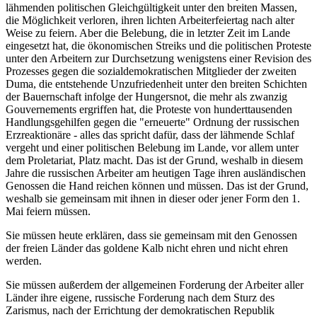
lähmenden politischen Gleichgültigkeit unter den breiten Massen,
die Möglichkeit verloren, ihren lichten Arbeiterfeiertag nach alter
Weise zu feiern. Aber die Belebung, die in letzter Zeit im Lande
eingesetzt hat, die ökonomischen Streiks und die politischen Proteste
unter den Arbeitern zur Durchsetzung wenigstens einer Revision des
Prozesses gegen die sozialdemokratischen Mitglieder der zweiten
Duma, die entstehende Unzufriedenheit unter den breiten Schichten
der Bauernschaft infolge der Hungersnot, die mehr als zwanzig
Gouvernements ergriffen hat, die Proteste von hunderttausenden
Handlungsgehilfen gegen die "erneuerte" Ordnung der russischen
Erzreaktionäre - alles das spricht dafür, dass der lähmende Schlaf
vergeht und einer politischen Belebung im Lande, vor allem unter
dem Proletariat, Platz macht. Das ist der Grund, weshalb in diesem
Jahre die russischen Arbeiter am heutigen Tage ihren ausländischen
Genossen die Hand reichen können und müssen. Das ist der Grund,
weshalb sie gemeinsam mit ihnen in dieser oder jener Form den 1.
Mai feiern müssen.
Sie müssen heute erklären, dass sie gemeinsam mit den Genossen
der freien Länder das goldene Kalb nicht ehren und nicht ehren
werden.
Sie müssen außerdem der allgemeinen Forderung der Arbeiter aller
Länder ihre eigene, russische Forderung nach dem Sturz des
Zarismus, nach der Errichtung der demokratischen Republik