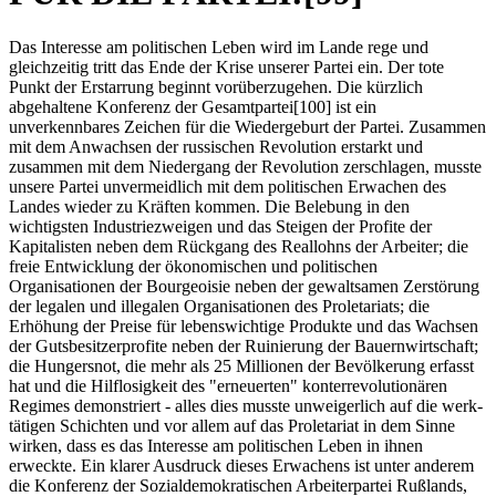
Das Interesse am politischen Leben wird im Lande rege und
gleichzeitig tritt das Ende der Krise unserer Partei ein. Der tote
Punkt der Erstarrung beginnt vorüberzugehen. Die kürzlich
abgehaltene Konferenz der Gesamtpartei[100] ist ein
unverkennbares Zeichen für die Wiedergeburt der Partei. Zusammen
mit dem Anwachsen der russischen Revolution erstarkt und
zusammen mit dem Niedergang der Revolution zerschlagen, musste
unsere Partei unvermeidlich mit dem politischen Erwachen des
Landes wieder zu Kräften kommen. Die Belebung in den
wichtigsten Industriezweigen und das Steigen der Profite der
Kapitalisten neben dem Rückgang des Reallohns der Arbeiter; die
freie Entwicklung der ökonomischen und politischen
Organisationen der Bourgeoisie neben der gewaltsamen Zerstörung
der legalen und illegalen Organisationen des Proletariats; die
Erhöhung der Preise für lebenswichtige Produkte und das Wachsen
der Gutsbesitzerprofite neben der Ruinierung der Bauernwirtschaft;
die Hungersnot, die mehr als 25 Millionen der Bevölkerung erfasst
hat und die Hilflosigkeit des "erneuerten" konterrevolutionären
Regimes demonstriert - alles dies musste unweigerlich auf die werk-
tätigen Schichten und vor allem auf das Proletariat in dem Sinne
wirken, dass es das Interesse am politischen Leben in ihnen
erweckte. Ein klarer Ausdruck dieses Erwachens ist unter anderem
die Konferenz der Sozialdemokratischen Arbeiterpartei Rußlands,