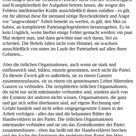
und Kompliziertheit der Aufgaben beirren lassen, die wegen des
Fehlens intellektueller Kräfte ausschließlich ihnen zufallen - es gilt,
ein für allemal diese für niemand nötige Bescheidenheit und Angst
vor "ungewohnter" Arbeit beiseite zu werfen, es gilt, den Mut zu
haben, an komplizierte Parteiangelegenheiten heranzugehen. Es ist
kein Unglück, wenn hierbei einige Fehler gemacht werden: ein paar
Mal stolpert man, und dann gewöhnt man sich daran, frei zu
schreiten. Die Bebels fallen nicht vom Himmel, sie wachsen
ausschließlich von unten im Laufe der Parteiarbeit auf allen ihren
Gebieten...
Aber die örtlichen Organisationen, auch wenn sie stark und
einflussreich sind, bilden, einzeln genommen, noch nicht die Partei.
Zu diesem Zweck gilt es außerdem, sie zu einem Ganzen
zusammenzufassen, sie zu einem ein gemeinsames Leben führenden
Ganzen zu verbinden. Die zersplitterten örtlichen Organisationen,
die nicht nur nicht miteinander verbunden sind, sondern auch von
der Existenz der anderen nichts wissen, Organisationen, die ganz
und gar sich selbst überlassen sind, auf eigene Rechnung und
Gefahr handeln und nicht selten entgegengesetzte Linien in der
Arbeit verfolgen - alles das sind die bekannten Bilder der
Handwerklerei in der Partei. Die örtlichen Organisationen
miteinander verbinden und sie um das Zentralkomitee der Partei
zusammenfassen - eben das heißt mit der Handwerklerei brechen
und der Sache der Festigung der proletarischen Partei den Weg