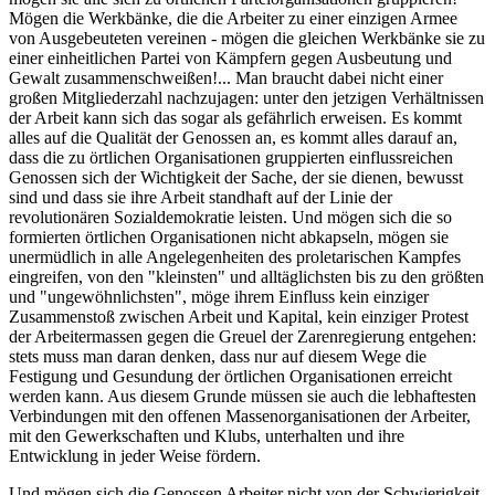
Mögen die Werkbänke, die die Arbeiter zu einer einzigen Armee
von Ausgebeuteten vereinen - mögen die gleichen Werkbänke sie zu
einer einheitlichen Partei von Kämpfern gegen Ausbeutung und
Gewalt zusammenschweißen!... Man braucht dabei nicht einer
großen Mitgliederzahl nachzujagen: unter den jetzigen Verhältnissen
der Arbeit kann sich das sogar als gefährlich erweisen. Es kommt
alles auf die Qualität der Genossen an, es kommt alles darauf an,
dass die zu örtlichen Organisationen gruppierten einflussreichen
Genossen sich der Wichtigkeit der Sache, der sie dienen, bewusst
sind und dass sie ihre Arbeit standhaft auf der Linie der
revolutionären Sozialdemokratie leisten. Und mögen sich die so
formierten örtlichen Organisationen nicht abkapseln, mögen sie
unermüdlich in alle Angelegenheiten des proletarischen Kampfes
eingreifen, von den "kleinsten" und alltäglichsten bis zu den größten
und "ungewöhnlichsten", möge ihrem Einfluss kein einziger
Zusammenstoß zwischen Arbeit und Kapital, kein einziger Protest
der Arbeitermassen gegen die Greuel der Zarenregierung entgehen:
stets muss man daran denken, dass nur auf diesem Wege die
Festigung und Gesundung der örtlichen Organisationen erreicht
werden kann. Aus diesem Grunde müssen sie auch die lebhaftesten
Verbindungen mit den offenen Massenorganisationen der Arbeiter,
mit den Gewerkschaften und Klubs, unterhalten und ihre
Entwicklung in jeder Weise fördern.
Und mögen sich die Genossen Arbeiter nicht von der Schwierigkeit