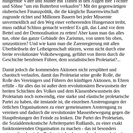
hungernde Väter und Mütter mit Tränen in den Augen ihre Töchter
und Söhne "um ein Butterbrot verkaufen"! Mit der gegenwärtigen
räuberischen Finanzpolitik, die die kärgliche Bauernwirtschaft
zugrunde richtet und Millionen Bauern bei jeder Missernte
unvermeidlich auf den Weg einer verheerenden Hungersnot treibt,
muss radikal Schluss gemacht werden! Es gilt, das Land vor dem
Bettel und der Demoralisation zu retten! Aber kann man das alles
tun, ohne das ganze Gebäude des Zarismus, von unten bis oben,
umzustürzen? Und wie kann man die Zarenregierung mit allen
Überbleibseln der Leibeigenschaft stürzen, wenn nicht durch eine
breite revolutionäre Volksbewegung, geführt von ihrem durch die
Geschichte berufenen Führer, dem sozialistischen Proletariat?...
Damit jedoch die kommenden Aktionen nicht zersplittert und
chaotisch verlaufen, damit das Proletariat seine große Rolle, die
Rolle des Vereinigers und Führers der künftigen Aktionen, in Ehren
erfülle - für alles das ist außer dem revolutionären Bewusstsein der
breiten Schichten des Volkes und dem Klassenbewusstsein des
Proletariats noch notwendig, eine starke und elastische proletarische
Partei zu haben, die imstande ist, die einzelnen Anstrengungen der
örtlichen Organisationen zu einer gemeinsamen Anstrengung zu
vereinen und dadurch die revolutionäre Massenbewegung gegen die
Hauptfestungen der Feinde zu lenken. Die Partei des Proletariats,
die Sozialdemokratische Arbeiterpartei Rußlands, zu einer exakt
funktionierenden Organisation zu machen - das ist besonders