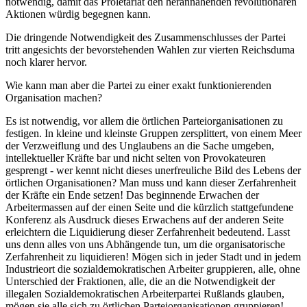
notwendig, damit das Proletariat den herannahenden revolutionären
Aktionen würdig begegnen kann.
Die dringende Notwendigkeit des Zusammenschlusses der Partei
tritt angesichts der bevorstehenden Wahlen zur vierten Reichsduma
noch klarer hervor.
Wie kann man aber die Partei zu einer exakt funktionierenden
Organisation machen?
Es ist notwendig, vor allem die örtlichen Parteiorganisationen zu
festigen. In kleine und kleinste Gruppen zersplittert, von einem Meer
der Verzweiflung und des Unglaubens an die Sache umgeben,
intellektueller Kräfte bar und nicht selten von Provokateuren
gesprengt - wer kennt nicht dieses unerfreuliche Bild des Lebens der
örtlichen Organisationen? Man muss und kann dieser Zerfahrenheit
der Kräfte ein Ende setzen! Das beginnende Erwachen der
Arbeitermassen auf der einen Seite und die kürzlich stattgefundene
Konferenz als Ausdruck dieses Erwachens auf der anderen Seite
erleichtern die Liquidierung dieser Zerfahrenheit bedeutend. Lasst
uns denn alles von uns Abhängende tun, um die organisatorische
Zerfahrenheit zu liquidieren! Mögen sich in jeder Stadt und in jedem
Industrieort die sozialdemokratischen Arbeiter gruppieren, alle, ohne
Unterschied der Fraktionen, alle, die an die Notwendigkeit der
illegalen Sozialdemokratischen Arbeiterpartei Rußlands glauben,
mögen sie alle sich zu örtlichen Parteiorganisationen gruppieren!