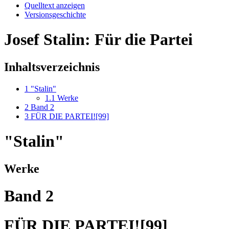
Quelltext anzeigen
Versionsgeschichte
Josef Stalin: Für die Partei
Inhaltsverzeichnis
1
"Stalin"
1.1
Werke
2
Band 2
3
FÜR DIE PARTEI![99]
"Stalin"
Werke
Band 2
FÜR DIE PARTEI![99]