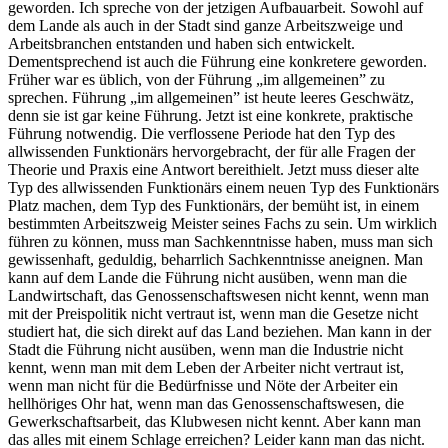
geworden. Ich spreche von der jetzigen Aufbauarbeit. Sowohl auf
dem Lande als auch in der Stadt sind ganze Arbeitszweige und
Arbeitsbranchen entstanden und haben sich entwickelt.
Dementsprechend ist auch die Führung eine konkretere geworden.
Früher war es üblich, von der Führung „im allgemeinen” zu
sprechen. Führung „im allgemeinen” ist heute leeres Geschwätz,
denn sie ist gar keine Führung. Jetzt ist eine konkrete, praktische
Führung notwendig. Die verflossene Periode hat den Typ des
allwissenden Funktionärs hervorgebracht, der für alle Fragen der
Theorie und Praxis eine Antwort bereithielt. Jetzt muss dieser alte
Typ des allwissenden Funktionärs einem neuen Typ des Funktionärs
Platz machen, dem Typ des Funktionärs, der bemüht ist, in einem
bestimmten Arbeitszweig Meister seines Fachs zu sein. Um wirklich
führen zu können, muss man Sachkenntnisse haben, muss man sich
gewissenhaft, geduldig, beharrlich Sachkenntnisse aneignen. Man
kann auf dem Lande die Führung nicht ausüben, wenn man die
Landwirtschaft, das Genossenschaftswesen nicht kennt, wenn man
mit der Preispolitik nicht vertraut ist, wenn man die Gesetze nicht
studiert hat, die sich direkt auf das Land beziehen. Man kann in der
Stadt die Führung nicht ausüben, wenn man die Industrie nicht
kennt, wenn man mit dem Leben der Arbeiter nicht vertraut ist,
wenn man nicht für die Bedürfnisse und Nöte der Arbeiter ein
hellhöriges Ohr hat, wenn man das Genossenschaftswesen, die
Gewerkschaftsarbeit, das Klubwesen nicht kennt. Aber kann man
das alles mit einem Schlage erreichen? Leider kann man das nicht.