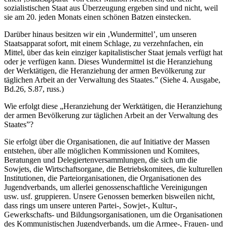
sozialistischen Staat aus Überzeugung ergeben sind und nicht, weil
sie am 20. jeden Monats einen schönen Batzen einstecken.
Darüber hinaus besitzen wir ein ‚Wundermittel’, um unseren
Staatsapparat sofort, mit einem Schlage, zu verzehnfachen, ein
Mittel, über das kein einziger kapitalistischer Staat jemals verfügt hat
oder je verfügen kann. Dieses Wundermittel ist die Heranziehung
der Werktätigen, die Heranziehung der armen Bevölkerung zur
täglichen Arbeit an der Verwaltung des Staates.” (Siehe 4. Ausgabe,
Bd.26, S.87, russ.)
Wie erfolgt diese „Heranziehung der Werktätigen, die Heranziehung
der armen Bevölkerung zur täglichen Arbeit an der Verwaltung des
Staates”?
Sie erfolgt über die Organisationen, die auf Initiative der Massen
entstehen, über alle möglichen Kommissionen und Komitees,
Beratungen und Delegiertenversammlungen, die sich um die
Sowjets, die Wirtschaftsorgane, die Betriebskomitees, die kulturellen
Institutionen, die Parteiorganisationen, die Organisationen des
Jugendverbands, um allerlei genossenschaftliche Vereinigungen
usw. usf. gruppieren. Unsere Genossen bemerken bisweilen nicht,
dass rings um unsere unteren Partei-, Sowjet-, Kultur-,
Gewerkschafts- und Bildungsorganisationen, um die Organisationen
des Kommunistischen Jugendverbands, um die Armee-, Frauen- und