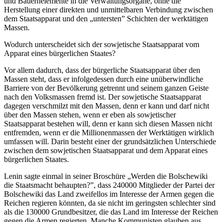
und Bauernelemente in die Verwaltungsorgane, ohne die
Herstellung einer direkten und unmittelbaren Verbindung zwischen
dem Staatsapparat und den „untersten” Schichten der werktätigen
Massen.
Wodurch unterscheidet sich der sowjetische Staatsapparat vom
Apparat eines bürgerlichen Staates?
Vor allem dadurch, dass der bürgerliche Staatsapparat über den
Massen steht, dass er infolgedessen durch eine unüberwindliche
Barriere von der Bevölkerung getrennt und seinem ganzen Geiste
nach den Volksmassen fremd ist. Der sowjetische Staatsapparat
dagegen verschmilzt mit den Massen, denn er kann und darf nicht
über den Massen stehen, wenn er eben als sowjetischer
Staatsapparat bestehen will, denn er kann sich diesen Massen nicht
entfremden, wenn er die Millionenmassen der Werktätigen wirklich
umfassen will. Darin besteht einer der grundsätzlichen Unterschiede
zwischen dem sowjetischen Staatsapparat und dem Apparat eines
bürgerlichen Staates.
Lenin sagte einmal in seiner Broschüre „Werden die Bolschewiki
die Staatsmacht behaupten?”, dass 240000 Mitglieder der Partei der
Bolschewiki das Land zweifellos im Interesse der Armen gegen die
Reichen regieren könnten, da sie nicht im geringsten schlechter sind
als die 130000 Grundbesitzer, die das Land im Interesse der Reichen
gegen die Armen regierten. Manche Kommunisten glauben aus