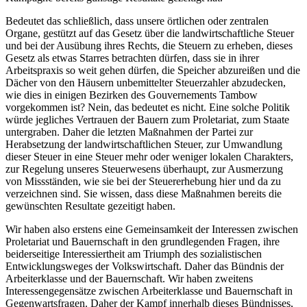
Bedeutet das schließlich, dass unsere örtlichen oder zentralen
Organe, gestützt auf das Gesetz über die landwirtschaftliche Steuer
und bei der Ausübung ihres Rechts, die Steuern zu erheben, dieses
Gesetz als etwas Starres betrachten dürfen, dass sie in ihrer
Arbeitspraxis so weit gehen dürfen, die Speicher abzureißen und die
Dächer von den Häusern unbemittelter Steuerzahler abzudecken,
wie dies in einigen Bezirken des Gouvernements Tambow
vorgekommen ist? Nein, das bedeutet es nicht. Eine solche Politik
würde jegliches Vertrauen der Bauern zum Proletariat, zum Staate
untergraben. Daher die letzten Maßnahmen der Partei zur
Herabsetzung der landwirtschaftlichen Steuer, zur Umwandlung
dieser Steuer in eine Steuer mehr oder weniger lokalen Charakters,
zur Regelung unseres Steuerwesens überhaupt, zur Ausmerzung
von Missständen, wie sie bei der Steuererhebung hier und da zu
verzeichnen sind. Sie wissen, dass diese Maßnahmen bereits die
gewünschten Resultate gezeitigt haben.
Wir haben also erstens eine Gemeinsamkeit der Interessen zwischen
Proletariat und Bauernschaft in den grundlegenden Fragen, ihre
beiderseitige Interessiertheit am Triumph des sozialistischen
Entwicklungsweges der Volkswirtschaft. Daher das Bündnis der
Arbeiterklasse und der Bauernschaft. Wir haben zweitens
Interessengegensätze zwischen Arbeiterklasse und Bauernschaft in
Gegenwartsfragen. Daher der Kampf innerhalb dieses Bündnisses,