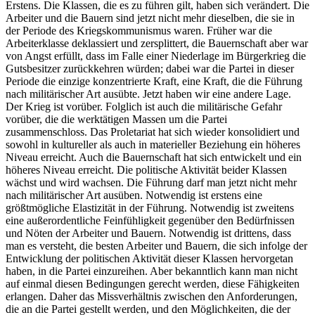
Erstens. Die Klassen, die es zu führen gilt, haben sich verändert. Die
Arbeiter und die Bauern sind jetzt nicht mehr dieselben, die sie in
der Periode des Kriegskommunismus waren. Früher war die
Arbeiterklasse deklassiert und zersplittert, die Bauernschaft aber war
von Angst erfüllt, dass im Falle einer Niederlage im Bürgerkrieg die
Gutsbesitzer zurückkehren würden; dabei war die Partei in dieser
Periode die einzige konzentrierte Kraft, eine Kraft, die die Führung
nach militärischer Art ausübte. Jetzt haben wir eine andere Lage.
Der Krieg ist vorüber. Folglich ist auch die militärische Gefahr
vorüber, die die werktätigen Massen um die Partei
zusammenschloss. Das Proletariat hat sich wieder konsolidiert und
sowohl in kultureller als auch in materieller Beziehung ein höheres
Niveau erreicht. Auch die Bauernschaft hat sich entwickelt und ein
höheres Niveau erreicht. Die politische Aktivität beider Klassen
wächst und wird wachsen. Die Führung darf man jetzt nicht mehr
nach militärischer Art ausüben. Notwendig ist erstens eine
größtmögliche Elastizität in der Führung. Notwendig ist zweitens
eine außerordentliche Feinfühligkeit gegenüber den Bedürfnissen
und Nöten der Arbeiter und Bauern. Notwendig ist drittens, dass
man es versteht, die besten Arbeiter und Bauern, die sich infolge der
Entwicklung der politischen Aktivität dieser Klassen hervorgetan
haben, in die Partei einzureihen. Aber bekanntlich kann man nicht
auf einmal diesen Bedingungen gerecht werden, diese Fähigkeiten
erlangen. Daher das Missverhältnis zwischen den Anforderungen,
die an die Partei gestellt werden, und den Möglichkeiten, die der