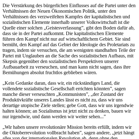
Die Verstärkung des bürgerlichen Einflusses auf die Partei unter den
Verhältnissen der Neuen Ökonomischen Politik, unter den
Verhältnissen des verzweifelten Kampfes der kapitalistischen und
sozialistischen Elemente innerhalb unserer Volkswirtschaft ist die
Quelle einer solchen „Geistesverfassung”, gibt den Boden dafür ab,
dass sie in der Partei aufkommt. Die kapitalistischen Elemente
führen den Kampf nicht nur auf wirtschaftlichem Gebiet. Sie sind
bemüht, den Kampf auf das Gebiet der Ideologie des Proletariats zu
tragen, indem sie versuchen, die am wenigsten standhaften Teile der
Partei mit Unglauben an die Sache des sozialistischen Aufbaus, mit
Skepsis gegenüber den sozialistischen Perspektiven unserer
Aufbauarbeit zu verseuchen, und man kann nicht sagen, dass ihre
Bemühungen absolut fruchtlos geblieben wären.
„Kein Gedanke daran, dass wir, ein rückständiges Land, die
vollendete sozialistische Gesellschaft errichten könnten”, sagen
manche dieser verseuchten „Kommunisten”, „der Zustand der
Produktivkräfte unseres Landes lässt es nicht zu, dass wir uns
derartige utopische Ziele stellen; gebe Gott, dass wir uns irgendwie
halten können; an Sozialismus ist jetzt nicht zu denken, bauen wir
nur irgendwie, und dann werden wir weiter sehen...”
„Wir haben unsere revolutionäre Mission bereits erfüllt, indem wir
die Oktoberrevolution vollbracht haben”, sagen andere, „jetzt hängt
alles von der internationalen Revolution ab, denn ohne den