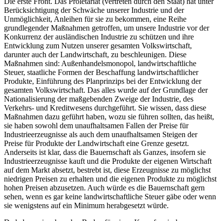
Die erste Front. Das Proletariat (vertreten durch den Staat) hat unter
Berücksichtigung der Schwäche unserer Industrie und der
Unmöglichkeit, Anleihen für sie zu bekommen, eine Reihe
grundlegender Maßnahmen getroffen, um unsere Industrie vor der
Konkurrenz der ausländischen Industrie zu schützen und ihre
Entwicklung zum Nutzen unserer gesamten Volkswirtschaft,
darunter auch der Landwirtschaft, zu beschleunigen. Diese
Maßnahmen sind: Außenhandelsmonopol, landwirtschaftliche
Steuer, staatliche Formen der Beschaffung landwirtschaftlicher
Produkte, Einführung des Planprinzips bei der Entwicklung der
gesamten Volkswirtschaft. Das alles wurde auf der Grundlage der
Nationalisierung der maßgebenden Zweige der Industrie, des
Verkehrs- und Kreditwesens durchgeführt. Sie wissen, dass diese
Maßnahmen dazu geführt haben, wozu sie führen sollten, das heißt,
sie haben sowohl dem unaufhaltsamen Fallen der Preise für
Industrieerzeugnisse als auch dem unaufhaltsamen Steigen der
Preise für Produkte der Landwirtschaft eine Grenze gesetzt.
Anderseits ist klar, dass die Bauernschaft als Ganzes, insofern sie
Industrieerzeugnisse kauft und die Produkte der eigenen Wirtschaft
auf dem Markt absetzt, bestrebt ist, diese Erzeugnisse zu möglichst
niedrigen Preisen zu erhalten und die eigenen Produkte zu möglichst
hohen Preisen abzusetzen. Auch würde es die Bauernschaft gern
sehen, wenn es gar keine landwirtschaftliche Steuer gäbe oder wenn
sie wenigstens auf ein Minimum herabgesetzt würde.