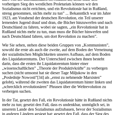
vorherigen Sieg des westlichen Proletariats können wir den
Sozialismus nicht errichten, und ein Revolutionär hat in Rußland,
streng genommen, nichts mehr zu tun” ... Bekanntlich war im Jahre
1923, am Vorabend der deutschen Revolution, ein Teil unserer
lernenden Jugend drauf und dran, die Bücher hinzuwerfen und nach
Deutschland zu fahren, wobei sie sagten, „ein Revolutionär hat in
Rußland nichts mehr zu tun, man muss die Bücher hinwerfen und
nach Deutschland fahren, um dort Revolution zu machen”.
Wie Sie sehen, stehen diese beiden Gruppen von „Kommunisten”,
sowohl die erste als auch die zweite, auf dem Boden der Verneinung
der sozialistischen Möglichkeiten unseres Aufbaus, auf dem Boden
des Liquidatorentums. Der Unterschied zwischen ihnen besteht
darin, dass die ersten ihr Liquidatorentum hinter einer
„wissenschaftlichen” „Theorie der Produktivkräfte” zu verbergen
suchen (nicht umsonst hat sie dieser Tage Miljukow in den
„Poslednije Nowosti”[34] als „ernst zu nehmende Marxisten”
gelobt), während die zweiten das Liquidatorentum hinter linken und
„schrecklich revolutionären” Phrasen über die Weltrevolution zu
verbergen suchen.
In der Tat, gesetzt den Fall, ein Revolutionär hätte in Rußland nichts
mehr zu tun; gesetzt den Fall, dass es undenkbar, unmöglich sei, in
unserem Lande den Sozialismus aufzubauen, bevor der Sozialismus
in anderen Ländern gesiegt hat; gesetzt den Fall, dass der Sieg des