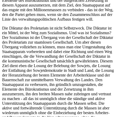
Elemente des Bürokratismus und der bürgerlichen Zersetzung in
diesem Apparat auszumerzen, mit dem Ziel, den Staatsapparat auf
das engste mit den Millionenmassen zu verbinden - das ist der Weg,
den die Partei gehen muss, wenn sie den Zusammenschluss auf der
Linie des verwaltungspolitischen Aufbaus festigen will.
Die Diktatur des Proletariats ist nicht Selbstzweck. Die Diktatur ist
ein Mittel, ist der Weg zum Sozialismus. Und was ist Sozialismus?
Der Sozialismus ist der Übergang von der Gesellschaft der Diktatur
des Proletariats zur staatslosen Gesellschaft. Um aber diesen
Übergang vollziehen zu können, muss man eine Umgestaltung des
Staatsapparats vorbereiten und dabei eine Richtung und einen Weg
einschlagen, die die Verwandlung der Gesellschaft der Diktatur in
die kommunistische Gesellschaft tatsächlich gewährleisten. Diesem
Ziel dient eben die Losung der Belebung der Sowjets, die Losung
der Entfaltung der Sowjetdemokratie in Stadt und Land, die Losung
der Heranziehung der besten Elemente der Arbeiterklasse und der
Bauernschaft zur unmittelbaren Verwaltung des Landes. Den
Staatsapparat zu verbessern, ihn gründlich umzugestalten, die
Elemente des Bürokratismus und der Zersetzung in ihm
auszumerzen, ihn den breiten Massen nahe zubringen und vertraut
zu machen - all das ist unmöglich ohne die ständige und aktive
Unterstützung des Staatsapparats durch die Massen selbst. Die
aktive und fortwährende Unterstützung durch die Massen ist aber
wiederum unmöglich ohne die Einbeziehung der besten Arbeiter-