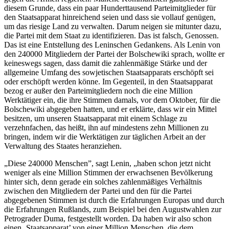
diesem Grunde, dass ein paar Hunderttausend Parteimitglieder für
den Staatsapparat hinreichend seien und dass sie vollauf genügen,
um das riesige Land zu verwalten. Darum neigen sie mitunter dazu,
die Partei mit dem Staat zu identifizieren. Das ist falsch, Genossen.
Das ist eine Entstellung des Leninschen Gedankens. Als Lenin von
den 240000 Mitgliedern der Partei der Bolschewiki sprach, wollte er
keineswegs sagen, dass damit die zahlenmäßige Stärke und der
allgemeine Umfang des sowjetischen Staatsapparats erschöpft sei
oder erschöpft werden könne. Im Gegenteil, in den Staatsapparat
bezog er außer den Parteimitgliedern noch die eine Million
Werktätiger ein, die ihre Stimmen damals, vor dem Oktober, für die
Bolschewiki abgegeben hatten, und er erklärte, dass wir ein Mittel
besitzen, um unseren Staatsapparat mit einem Schlage zu
verzehnfachen, das heißt, ihn auf mindestens zehn Millionen zu
bringen, indem wir die Werktätigen zur täglichen Arbeit an der
Verwaltung des Staates heranziehen.
„Diese 240000 Menschen”, sagt Lenin, „haben schon jetzt nicht
weniger als eine Million Stimmen der erwachsenen Bevölkerung
hinter sich, denn gerade ein solches zahlenmäßiges Verhältnis
zwischen den Mitgliedern der Partei und den für die Partei
abgegebenen Stimmen ist durch die Erfahrungen Europas und durch
die Erfahrungen Rußlands, zum Beispiel bei den Augustwahlen zur
Petrograder Duma, festgestellt worden. Da haben wir also schon
einen ‚Staatsapparat’ von einer Million Menschen, die dem