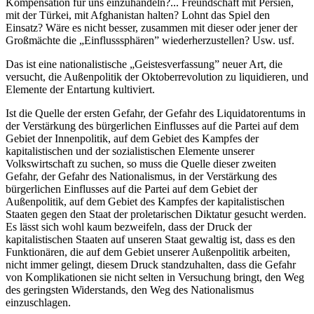
Kompensation für uns einzuhandeln?... Freundschaft mit Persien,
mit der Türkei, mit Afghanistan halten? Lohnt das Spiel den
Einsatz? Wäre es nicht besser, zusammen mit dieser oder jener der
Großmächte die „Einflusssphären” wiederherzustellen? Usw. usf.
Das ist eine nationalistische „Geistesverfassung” neuer Art, die
versucht, die Außenpolitik der Oktoberrevolution zu liquidieren, und
Elemente der Entartung kultiviert.
Ist die Quelle der ersten Gefahr, der Gefahr des Liquidatorentums in
der Verstärkung des bürgerlichen Einflusses auf die Partei auf dem
Gebiet der Innenpolitik, auf dem Gebiet des Kampfes der
kapitalistischen und der sozialistischen Elemente unserer
Volkswirtschaft zu suchen, so muss die Quelle dieser zweiten
Gefahr, der Gefahr des Nationalismus, in der Verstärkung des
bürgerlichen Einflusses auf die Partei auf dem Gebiet der
Außenpolitik, auf dem Gebiet des Kampfes der kapitalistischen
Staaten gegen den Staat der proletarischen Diktatur gesucht werden.
Es lässt sich wohl kaum bezweifeln, dass der Druck der
kapitalistischen Staaten auf unseren Staat gewaltig ist, dass es den
Funktionären, die auf dem Gebiet unserer Außenpolitik arbeiten,
nicht immer gelingt, diesem Druck standzuhalten, dass die Gefahr
von Komplikationen sie nicht selten in Versuchung bringt, den Weg
des geringsten Widerstands, den Weg des Nationalismus
einzuschlagen.