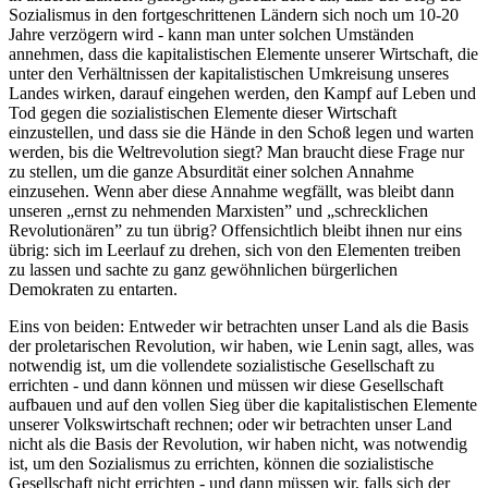
Sozialismus in den fortgeschrittenen Ländern sich noch um 10-20
Jahre verzögern wird - kann man unter solchen Umständen
annehmen, dass die kapitalistischen Elemente unserer Wirtschaft, die
unter den Verhältnissen der kapitalistischen Umkreisung unseres
Landes wirken, darauf eingehen werden, den Kampf auf Leben und
Tod gegen die sozialistischen Elemente dieser Wirtschaft
einzustellen, und dass sie die Hände in den Schoß legen und warten
werden, bis die Weltrevolution siegt? Man braucht diese Frage nur
zu stellen, um die ganze Absurdität einer solchen Annahme
einzusehen. Wenn aber diese Annahme wegfällt, was bleibt dann
unseren „ernst zu nehmenden Marxisten” und „schrecklichen
Revolutionären” zu tun übrig? Offensichtlich bleibt ihnen nur eins
übrig: sich im Leerlauf zu drehen, sich von den Elementen treiben
zu lassen und sachte zu ganz gewöhnlichen bürgerlichen
Demokraten zu entarten.
Eins von beiden: Entweder wir betrachten unser Land als die Basis
der proletarischen Revolution, wir haben, wie Lenin sagt, alles, was
notwendig ist, um die vollendete sozialistische Gesellschaft zu
errichten - und dann können und müssen wir diese Gesellschaft
aufbauen und auf den vollen Sieg über die kapitalistischen Elemente
unserer Volkswirtschaft rechnen; oder wir betrachten unser Land
nicht als die Basis der Revolution, wir haben nicht, was notwendig
ist, um den Sozialismus zu errichten, können die sozialistische
Gesellschaft nicht errichten - und dann müssen wir, falls sich der