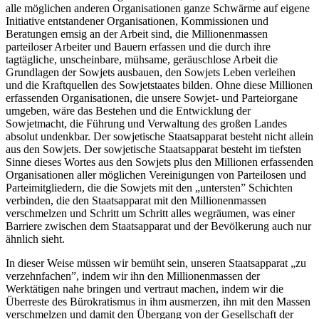
alle möglichen anderen Organisationen ganze Schwärme auf eigene
Initiative entstandener Organisationen, Kommissionen und
Beratungen emsig an der Arbeit sind, die Millionenmassen
parteiloser Arbeiter und Bauern erfassen und die durch ihre
tagtägliche, unscheinbare, mühsame, geräuschlose Arbeit die
Grundlagen der Sowjets ausbauen, den Sowjets Leben verleihen
und die Kraftquellen des Sowjetstaates bilden. Ohne diese Millionen
erfassenden Organisationen, die unsere Sowjet- und Parteiorgane
umgeben, wäre das Bestehen und die Entwicklung der
Sowjetmacht, die Führung und Verwaltung des großen Landes
absolut undenkbar. Der sowjetische Staatsapparat besteht nicht allein
aus den Sowjets. Der sowjetische Staatsapparat besteht im tiefsten
Sinne dieses Wortes aus den Sowjets plus den Millionen erfassenden
Organisationen aller möglichen Vereinigungen von Parteilosen und
Parteimitgliedern, die die Sowjets mit den „untersten” Schichten
verbinden, die den Staatsapparat mit den Millionenmassen
verschmelzen und Schritt um Schritt alles wegräumen, was einer
Barriere zwischen dem Staatsapparat und der Bevölkerung auch nur
ähnlich sieht.
In dieser Weise müssen wir bemüht sein, unseren Staatsapparat „zu
verzehnfachen”, indem wir ihn den Millionenmassen der
Werktätigen nahe bringen und vertraut machen, indem wir die
Überreste des Bürokratismus in ihm ausmerzen, ihn mit den Massen
verschmelzen und damit den Übergang von der Gesellschaft der