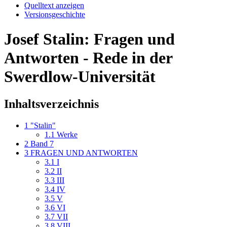
Quelltext anzeigen
Versionsgeschichte
Josef Stalin: Fragen und
Antworten - Rede in der
Swerdlow-Universität
Inhaltsverzeichnis
1
"Stalin"
1.1
Werke
2
Band 7
3
FRAGEN UND ANTWORTEN
3.1
I
3.2
II
3.3
III
3.4
IV
3.5
V
3.6
VI
3.7
VII
3.8
VIII