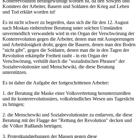
Konterrevolution herabgewürdigt worden ist, da den Sowjets und
Komitees der Arbeiter, Bauern und Soldaten der Krieg auf Leben
und Tod erklärt worden ist!
Es ist nicht schwer zu begreifen, dass sich die für den 12. August
nach Moskau einberufene Beratung unter solchen Umständen
unvermeidlich verwandeln wird in ein Organ der Verschwörung der
Konterrevolution gegen die Arbeiter, denen man mit Aussperrungen
und Arbeitslosigkeit droht, gegen die Bauern, denen man den Boden
"nicht gibt", gegen die Soldaten, denen man die in den Tagen der
Revolution erkämpfte Freiheit raubt - in ein Organ der
Verschwörung, verhüllt durch die "sozialistischen Phrasen" der
Sozialrevolutionäre und Menschewiki, die diese Beratung
unterstützen.
Es ist daher die Aufgabe der fortgeschrittenen Arbeiter:
1. der Beratung die Maske einer Volksvertretung herunterzureißen
und ihr konterrevolutionäres, volksfeindliches Wesen ans Tageslicht
zu bringen;
2. die Menschewiki und Sozialrevolutionäre zu entlarven, die diese
Beratung mit der Flagge der "Rettung der Revolution" decken und
die Völker Rußlands betrügen;
3. Protestkundgebungen der Massen gegen diese