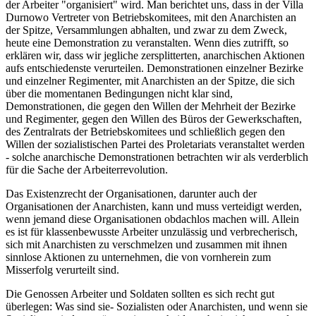
der Arbeiter "organisiert" wird. Man berichtet uns, dass in der Villa
Durnowo Vertreter von Betriebskomitees, mit den Anarchisten an
der Spitze, Versammlungen abhalten, und zwar zu dem Zweck,
heute eine Demonstration zu veranstalten. Wenn dies zutrifft, so
erklären wir, dass wir jegliche zersplitterten, anarchischen Aktionen
aufs entschiedenste verurteilen. Demonstrationen einzelner Bezirke
und einzelner Regimenter, mit Anarchisten an der Spitze, die sich
über die momentanen Bedingungen nicht klar sind,
Demonstrationen, die gegen den Willen der Mehrheit der Bezirke
und Regimenter, gegen den Willen des Büros der Gewerkschaften,
des Zentralrats der Betriebskomitees und schließlich gegen den
Willen der sozialistischen Partei des Proletariats veranstaltet werden
- solche anarchische Demonstrationen betrachten wir als verderblich
für die Sache der Arbeiterrevolution.
Das Existenzrecht der Organisationen, darunter auch der
Organisationen der Anarchisten, kann und muss verteidigt werden,
wenn jemand diese Organisationen obdachlos machen will. Allein
es ist für klassenbewusste Arbeiter unzulässig und verbrecherisch,
sich mit Anarchisten zu verschmelzen und zusammen mit ihnen
sinnlose Aktionen zu unternehmen, die von vornherein zum
Misserfolg verurteilt sind.
Die Genossen Arbeiter und Soldaten sollten es sich recht gut
überlegen: Was sind sie- Sozialisten oder Anarchisten, und wenn sie