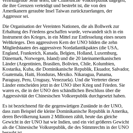
verteidigende Seite seien, die Chinesische Volksrepublik dagegen,
die ihre Grenzen verteidigt und bestrebt ist, die von den
Amerikanern geraubte Insel Taiwan zurückzuerlangen, der
Aggressor sei.
Die Organisation der Vereinten Nationen, die als Bollwerk zur
Erhaltung des Friedens geschaffen wurde, verwandelt sich in ein
Instrument des Krieges, in ein Mittel zur Entfesselung eines neuen
Weltkrieges. Den aggressiven Kern der UNO bilden die zehn
Mitgliedstaaten des aggressiven Nordatlantikpaktes (die USA,
England, Frankreich, Kanada, Belgien, Holland, Luxemburg,
Dänemark, Norwegen, Island) und die 20 lateinamerikanischen
Länder (Argentinien, Brasilien, Bolivien, Chile, Kolumbien,
Kostarika, Kuba, die Dominikanische Republik, Ekuador, Salvador,
Guatemala, Haiti, Honduras, Mexiko. Nikaragua, Panama,
Paraguay, Peru, Uruguay, Venezuela). Und die Vertreter dieser
Länder entscheiden jetzt in der UNO über Krieg und Frieden. Sie
waren es, die in der UNO den schändlichen Beschluss über die
Aggressivität der Chinesischen Volksrepublik durchgesetzt haben.
Es ist bezeichnend für die gegenwärtigen Zustände in der UNO,
dass zum Beispiel die kleine Dominikanische Republik in Amerika,
deren Bevölkerung kaum 2 Millionen zählt, heute das gleiche
Gewicht in der UNO hat wie Indien, und ein viel größeres Gewicht
als die Chinesische Volksrepublik, die des Stimmrechts in der UNO
beraubt ist.