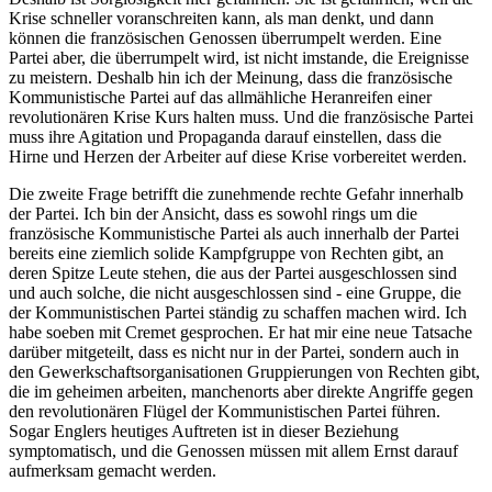
Krise schneller voranschreiten kann, als man denkt, und dann
können die französischen Genossen überrumpelt werden. Eine
Partei aber, die überrumpelt wird, ist nicht imstande, die Ereignisse
zu meistern. Deshalb hin ich der Meinung, dass die französische
Kommunistische Partei auf das allmähliche Heranreifen einer
revolutionären Krise Kurs halten muss. Und die französische Partei
muss ihre Agitation und Propaganda darauf einstellen, dass die
Hirne und Herzen der Arbeiter auf diese Krise vorbereitet werden.
Die zweite Frage betrifft die zunehmende rechte Gefahr innerhalb
der Partei. Ich bin der Ansicht, dass es sowohl rings um die
französische Kommunistische Partei als auch innerhalb der Partei
bereits eine ziemlich solide Kampfgruppe von Rechten gibt, an
deren Spitze Leute stehen, die aus der Partei ausgeschlossen sind
und auch solche, die nicht ausgeschlossen sind - eine Gruppe, die
der Kommunistischen Partei ständig zu schaffen machen wird. Ich
habe soeben mit Cremet gesprochen. Er hat mir eine neue Tatsache
darüber mitgeteilt, dass es nicht nur in der Partei, sondern auch in
den Gewerkschaftsorganisationen Gruppierungen von Rechten gibt,
die im geheimen arbeiten, manchenorts aber direkte Angriffe gegen
den revolutionären Flügel der Kommunistischen Partei führen.
Sogar Englers heutiges Auftreten ist in dieser Beziehung
symptomatisch, und die Genossen müssen mit allem Ernst darauf
aufmerksam gemacht werden.