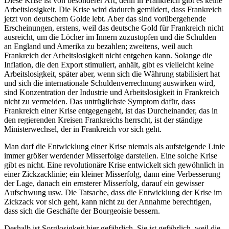
Diese Krise ist von besonderer Art, denn in Frankreich gibt es keine
Arbeitslosigkeit. Die Krise wird dadurch gemildert, dass Frankreich
jetzt von deutschem Golde lebt. Aber das sind vorübergehende
Erscheinungen, erstens, weil das deutsche Gold für Frankreich nicht
ausreicht, um die Löcher im Innern zuzustopfen und die Schulden
an England und Amerika zu bezahlen; zweitens, weil auch
Frankreich der Arbeitslosigkeit nicht entgehen kann. Solange die
Inflation, die den Export stimuliert, anhält, gibt es vielleicht keine
Arbeitslosigkeit, später aber, wenn sich die Währung stabilisiert hat
und sich die internationale Schuldenverrechnung auswirken wird,
sind Konzentration der Industrie und Arbeitslosigkeit in Frankreich
nicht zu vermeiden. Das untrüglichste Symptom dafür, dass
Frankreich einer Krise entgegengeht, ist das Durcheinander, das in
den regierenden Kreisen Frankreichs herrscht, ist der ständige
Ministerwechsel, der in Frankreich vor sich geht.
Man darf die Entwicklung einer Krise niemals als aufsteigende Linie
immer größer werdender Misserfolge darstellen. Eine solche Krise
gibt es nicht. Eine revolutionäre Krise entwickelt sich gewöhnlich in
einer Zickzacklinie; ein kleiner Misserfolg, dann eine Verbesserung
der Lage, danach ein ernsterer Misserfolg, darauf ein gewisser
Aufschwung usw. Die Tatsache, dass die Entwicklung der Krise im
Zickzack vor sich geht, kann nicht zu der Annahme berechtigen,
dass sich die Geschäfte der Bourgeoisie bessern.
Deshalb ist Sorglosigkeit hier gefährlich. Sie ist gefährlich, weil die