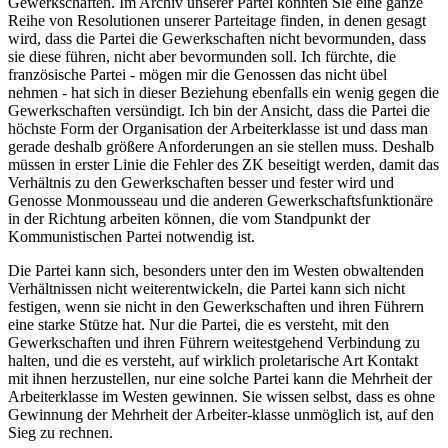
Gewerkschaften. Im Archiv unserer Partei könnten Sie eine ganze
Reihe von Resolutionen unserer Parteitage finden, in denen gesagt
wird, dass die Partei die Gewerkschaften nicht bevormunden, dass
sie diese führen, nicht aber bevormunden soll. Ich fürchte, die
französische Partei - mögen mir die Genossen das nicht übel
nehmen - hat sich in dieser Beziehung ebenfalls ein wenig gegen die
Gewerkschaften versündigt. Ich bin der Ansicht, dass die Partei die
höchste Form der Organisation der Arbeiterklasse ist und dass man
gerade deshalb größere Anforderungen an sie stellen muss. Deshalb
müssen in erster Linie die Fehler des ZK beseitigt werden, damit das
Verhältnis zu den Gewerkschaften besser und fester wird und
Genosse Monmousseau und die anderen Gewerkschaftsfunktionäre
in der Richtung arbeiten können, die vom Standpunkt der
Kommunistischen Partei notwendig ist.
Die Partei kann sich, besonders unter den im Westen obwaltenden
Verhältnissen nicht weiterentwickeln, die Partei kann sich nicht
festigen, wenn sie nicht in den Gewerkschaften und ihren Führern
eine starke Stütze hat. Nur die Partei, die es versteht, mit den
Gewerkschaften und ihren Führern weitestgehend Verbindung zu
halten, und die es versteht, auf wirklich proletarische Art Kontakt
mit ihnen herzustellen, nur eine solche Partei kann die Mehrheit der
Arbeiterklasse im Westen gewinnen. Sie wissen selbst, dass es ohne
Gewinnung der Mehrheit der Arbeiter-klasse unmöglich ist, auf den
Sieg zu rechnen.