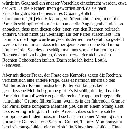
würde im Gegenteil ein anderer Vorschlag eingebracht werden, etwa
der Art: Da die Rechten frech geworden sind, da sie nach
Einstellung des Erscheinens ihres Organs „Bulletin
Communiste”[50] eine Erklärung veröffentlicht haben, in der die
Partei beschimpft wird - müsste man da die Angelegenheit nicht so
anpacken, dass man diesen oder jenen von den Rechten politisch
entlarvt, wenn nicht gar überhaupt aus der Partei ausschließt? Ich
nahm an, die Frage würde angesichts der rechten Gefahr so gestellt
werden. Ich nahm an, dass ich hier gerade eine solche Erklärung
hören würde. Stattdessen schlägt man uns vor, die Isolierung der
Rechten damit zu beginnen, dass man zwei der nicht zu den
Rechten Gehörenden isoliert. Darin sehe ich keine Logik,
Genossen!
Aber mit dieser Frage, der Frage des Kampfes gegen die Rechten,
verflicht sich eine andere Frage, dass es nämlich innerhalb des
Politbüros der Kommunistischen Partei Frankreichs keine
geschlossene Mehrheitsgruppe gibt. Es ist völlig richtig, dass die
Partei den Kampf weder gegen die rechte Gruppe noch gegen die
„ultralinke” Gruppe führen kann, wenn es in der führenden Gruppe
der Partei keine kompakte Mehrheit gibt, die an einem Strang zieht.
Das ist völlig richtig. Ich bin der Ansicht, dass sich eine solche
Gruppe herausbilden muss, und sie hat sich meiner Meinung nach
um solche Genossen wie Semard, Cremet, Thorez, Monmousseau
bereits herausgebildet oder wird sich in Kürze herausbilden. Eine