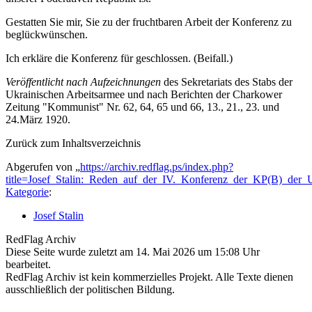
Gestatten Sie mir, Sie zu der fruchtbaren Arbeit der Konferenz zu
beglückwünschen.
Ich erkläre die Konferenz für geschlossen. (Beifall.)
Veröffentlicht nach Aufzeichnungen
des Sekretariats des Stabs der
Ukrainischen Arbeitsarmee und nach Berichten der Charkower
Zeitung "Kommunist" Nr. 62, 64, 65 und 66, 13., 21., 23. und
24.März 1920.
Zurück zum Inhaltsverzeichnis
Abgerufen von „
https://archiv.redflag.ps/index.php?
title=Josef_Stalin:_Reden_auf_der_IV._Konferenz_der_KP(B)_der
Kategorie
:
Josef Stalin
RedFlag Archiv
Diese Seite wurde zuletzt am 14. Mai 2026 um 15:08 Uhr
bearbeitet.
RedFlag Archiv ist kein kommerzielles Projekt. Alle Texte dienen
ausschließlich der politischen Bildung.