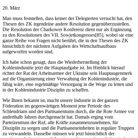
20. März
Man muss feststellen, dass keiner der Delegierten versucht hat, den
Thesen des ZK irgendeine andere Resolution gegenüberzustellen.
Die Resolution der Charkower Konferenz dient nur als Ergänzung
zu den Resolutionen des VII. Sowjetkongresses[85], wobei sie eine
ganze Reihe von Fragen nicht berührt, die in den Thesen des ZK
hinsichtlich der nächsten Aufgaben des Wirtschaftsaufbaus
aufgeworfen worden sind.
Ich habe schon gesagt, dass die Wiederherstellung der
Kohlenindustrie jetzt die Hauptaufgabe ist. Im Hinblick hierauf
richtet der Rat der Arbeitsarmee der Ukraine sein Hauptaugenmerk
auf die Organisierung einer Verwaltung der Kohlenindustrie, die
fähig wäre, eine regelmäßige Versorgung in die Wege zu leiten und
in der Kohlenindustrie Disziplin zu schaffen.
Wie Ihnen bekannt ist, macht unsere Industrie in der ganzen
Föderation im gegenwärtigen Moment jene Periode des
Schlendrians und des Partisanentums durch, die die Rote Armee vor
anderthalb Jahren durchgemacht hat. Damals erging vom
Parteizentrum der Ruf, alle Kräfte zusammenzunehmen, für
Disziplin zu sorgen und die Partisaneneinheiten in reguläre Truppen
zu verwandeln. Dasselbe müssen wir jetzt hinsichtlich der