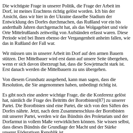
Die wichtigste Frage in unserer Politik, die Frage der Arbeit im
Dorf, ist meines Erachtens richtig gelöst worden. Ich bin der
Ansicht, dass wir hier in der Ukraine dasselbe Stadium der
Entwicklung des Dorfes durchmachen, das Rußland vor ein bis
anderthalb Jahren durchgemacht hat, als das Wolgagebiet und viele
Orte Mittelrußlands zeitweilig von Aufständen erfasst waren. Diese
Periode wird bei Ihnen ebenso der Vergangenheit anheim fallen, wie
das in Rußland der Fall war.
Wir müssen uns in unserer Arbeit im Dorf auf den armen Bauern
stützen. Der Mittelbauer wird erst dann auf unsere Seite übergehen,
wenn er sich davon überzeugt hat, dass die Sowjetmacht stark ist.
Erst danach werden die Mittelbauern zu uns übergehen.
Von diesem Grundsatz ausgehend, kann man sagen, dass die
Resolution, die Sie angenommen haben, unbedingt richtig ist.
Es gibt noch eine andere wichtige Frage, die die Konferenz gelöst
hat, nämlich die Frage des Beitritts der Borotbisten[87] zu unserer
Partei. Die Borotbisten sind eine Partei, die sich von den Säften des
Dorfes nährte. Jetzt, nach dem Zusammenschluss der Borotbisten
mit unserer Partei, werden wir das Bündnis des Proletariats und der
Dorfarmut in vollem Maße verwirklichen können. Sie wissen selbst,
dass dieses Bündnis die Grundlage der Macht und der Stärke
unserer Föderativen Republik ist.