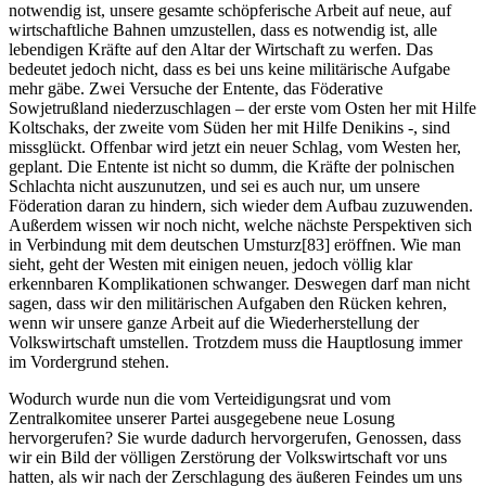
notwendig ist, unsere gesamte schöpferische Arbeit auf neue, auf
wirtschaftliche Bahnen umzustellen, dass es notwendig ist, alle
lebendigen Kräfte auf den Altar der Wirtschaft zu werfen. Das
bedeutet jedoch nicht, dass es bei uns keine militärische Aufgabe
mehr gäbe. Zwei Versuche der Entente, das Föderative
Sowjetrußland niederzuschlagen – der erste vom Osten her mit Hilfe
Koltschaks, der zweite vom Süden her mit Hilfe Denikins -, sind
missglückt. Offenbar wird jetzt ein neuer Schlag, vom Westen her,
geplant. Die Entente ist nicht so dumm, die Kräfte der polnischen
Schlachta nicht auszunutzen, und sei es auch nur, um unsere
Föderation daran zu hindern, sich wieder dem Aufbau zuzuwenden.
Außerdem wissen wir noch nicht, welche nächste Perspektiven sich
in Verbindung mit dem deutschen Umsturz[83] eröffnen. Wie man
sieht, geht der Westen mit einigen neuen, jedoch völlig klar
erkennbaren Komplikationen schwanger. Deswegen darf man nicht
sagen, dass wir den militärischen Aufgaben den Rücken kehren,
wenn wir unsere ganze Arbeit auf die Wiederherstellung der
Volkswirtschaft umstellen. Trotzdem muss die Hauptlosung immer
im Vordergrund stehen.
Wodurch wurde nun die vom Verteidigungsrat und vom
Zentralkomitee unserer Partei ausgegebene neue Losung
hervorgerufen? Sie wurde dadurch hervorgerufen, Genossen, dass
wir ein Bild der völligen Zerstörung der Volkswirtschaft vor uns
hatten, als wir nach der Zerschlagung des äußeren Feindes um uns