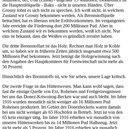
die Haupterdölquelle - Baku - nicht in unseren Händen. Über
Grosny lohnt es sich nicht zu sprechen. Ich weiß nicht, in welchem
Zustand wir Grosny bekommen werden. Als Brennstoffquelle
betrachtet, hat es überaus reiche Erdölvorkommen. Im vergangenen
Jahr erreichte die Förderung dort 200 Millionen Pud. Aber in
welchem Zustand wir es bekommen werden, weiß ich nicht. Nur
eins ist bekannt, dass die Weißen es gründlich zerstört haben.
Die dritte Brennstoffart ist das Holz. Rechnet man Holz in Kohle
um, so haben wir in früheren Zeiten jährlich insgesamt etwa 500
Millionen Pud bekommen. Jetzt beträgt die Holzgewinnung nach
den Angaben des Hauptkomitees für Forstwirtschaft nicht mehr als
50 Prozent.
Hinsichtlich des Brennstoffs ist, wie Sie sehen, unsere Lage kritisch.
Die zweite Frage ist das Hüttenwesen. Man kann wohl sagen, dass
fast die einzige Quelle von Erz, Roheisen und Fertigerzeugnissen
bei uns das Donez-Kriwoirog-Becken war und auch bleibt. Im Jahre
1916 wurden monatlich nicht weniger als 16 Millionen Pud
Roheisen produziert. Im Gebiet des Donezbeckens waren damals
bei uns nicht weniger als 65 Hochöfen in Betrieb. Jetzt ist von den
65 kein einziger tätig. Im Jahre 1916 erhielten wir monatlich von
unseren Hüttenwerken bis zu 14 Millionen Pud Halbzeug. Jetzt
nicht mehr als 5 Prozent. Im Jahre 1916 erhielten wir monatlich