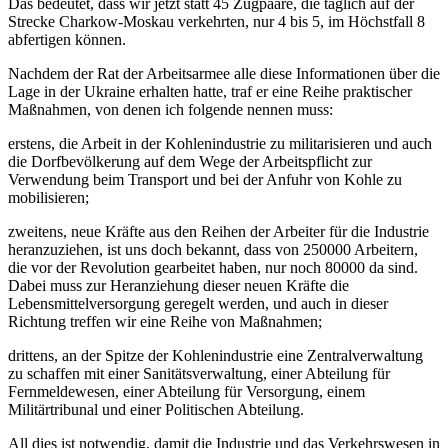
Das bedeutet, dass wir jetzt statt 45 Zugpaare, die täglich auf der
Strecke Charkow-Moskau verkehrten, nur 4 bis 5, im Höchstfall 8
abfertigen können.
Nachdem der Rat der Arbeitsarmee alle diese Informationen über die
Lage in der Ukraine erhalten hatte, traf er eine Reihe praktischer
Maßnahmen, von denen ich folgende nennen muss:
erstens, die Arbeit in der Kohlenindustrie zu militarisieren und auch
die Dorfbevölkerung auf dem Wege der Arbeitspflicht zur
Verwendung beim Transport und bei der Anfuhr von Kohle zu
mobilisieren;
zweitens, neue Kräfte aus den Reihen der Arbeiter für die Industrie
heranzuziehen, ist uns doch bekannt, dass von 250000 Arbeitern,
die vor der Revolution gearbeitet haben, nur noch 80000 da sind.
Dabei muss zur Heranziehung dieser neuen Kräfte die
Lebensmittelversorgung geregelt werden, und auch in dieser
Richtung treffen wir eine Reihe von Maßnahmen;
drittens, an der Spitze der Kohlenindustrie eine Zentralverwaltung
zu schaffen mit einer Sanitätsverwaltung, einer Abteilung für
Fernmeldewesen, einer Abteilung für Versorgung, einem
Militärtribunal und einer Politischen Abteilung.
All dies ist notwendig, damit die Industrie und das Verkehrswesen in