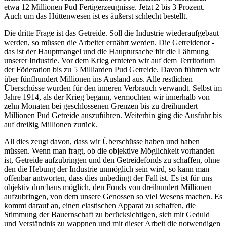
etwa 12 Millionen Pud Fertigerzeugnisse. Jetzt 2 bis 3 Prozent.
Auch um das Hüttenwesen ist es äußerst schlecht bestellt.
Die dritte Frage ist das Getreide. Soll die Industrie wiederaufgebaut
werden, so müssen die Arbeiter ernährt werden. Die Getreidenot -
das ist der Hauptmangel und die Hauptursache für die Lähmung
unserer Industrie. Vor dem Krieg ernteten wir auf dem Territorium
der Föderation bis zu 5 Milliarden Pud Getreide. Davon führten wir
über fünfhundert Millionen ins Ausland aus. Alle restlichen
Überschüsse wurden für den inneren Verbrauch verwandt. Selbst im
Jahre 1914, als der Krieg begann, vermochten wir innerhalb von
zehn Monaten bei geschlossenen Grenzen bis zu dreihundert
Millionen Pud Getreide auszuführen. Weiterhin ging die Ausfuhr bis
auf dreißig Millionen zurück.
All dies zeugt davon, dass wir Überschüsse haben und haben
müssen. Wenn man fragt, ob die objektive Möglichkeit vorhanden
ist, Getreide aufzubringen und den Getreidefonds zu schaffen, ohne
den die Hebung der Industrie unmöglich sein wird, so kann man
offenbar antworten, dass dies unbedingt der Fall ist. Es ist für uns
objektiv durchaus möglich, den Fonds von dreihundert Millionen
aufzubringen, von dem unsere Genossen so viel Wesens machen. Es
kommt darauf an, einen elastischen Apparat zu schaffen, die
Stimmung der Bauernschaft zu berücksichtigen, sich mit Geduld
und Verständnis zu wappnen und mit dieser Arbeit die notwendigen