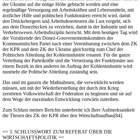
der Ukraine auf die nötige Höhe gebracht werden und eine
regelmäßige Versorgung mit Arbeitskräften und Lebensmitteln, mit
ärztlicher Hilfe und politischen Funktionären erreicht wird, damit
den Drückebergern und Arbeitsdeserteuren die Lust vergeht, sich
aus dem Donezbecken zu verziehen, damit in der Industrie und im
Verkehrswesen Arbeitsdisziplin herrscht. Mit dem heutigen Tag wird
der Vorsitzende des Donez-Gouvernementskomitees der
Kommunistischen Partei nach einer Vereinbarung zwischen dem ZK
der KPR und dem ZK der Ukraine gleichzeitig zum Chef der
Politischen Abteilung der Kohlenindustrie ernannt. Für die ganze
Verteilung der Parteikräfte und die Versetzung der Funktionäre aus
einem Bezirk in den anderen im Auftrag der Kohlenindustrie wird
nunmehr die Politische Abteilung zuständig sein.
Das sind im ganzen die Maßnahmen, die verwirklicht werden
müssen, um mit der Wiederherstellung der durch den Krieg
zerstörten Volkswirtschaft der Föderation zu beginnen und sie auf
dem Wege der maximalen Entwicklung vorwärts zutreiben.
Zum Schluss meines Berichts unterbreite ich Ihrer Aufmerksamkeit
die Thesen des ZK der KPR über den Wirtschaftsaufbau[84].
== 3. SCHLUSSWORT ZUM REFERAT ÜBER DIE
WIRTSCHAFTSPOLITIK ==