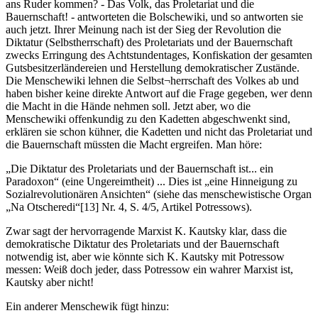
ans Ruder kommen? - Das Volk, das Proletariat und die
Bauernschaft! - antworteten die Bolschewiki, und so antworten sie
auch jetzt. Ihrer Meinung nach ist der Sieg der Revolution die
Diktatur (Selbstherrschaft) des Proletariats und der Bauernschaft
zwecks Erringung des Achtstundentages, Konfiskation der gesamten
Gutsbesitzerländereien und Herstellung demokratischer Zustände.
Die Menschewiki lehnen die Selbst¬herrschaft des Volkes ab und
haben bisher keine direkte Antwort auf die Frage gegeben, wer denn
die Macht in die Hände nehmen soll. Jetzt aber, wo die
Menschewiki offenkundig zu den Kadetten abgeschwenkt sind,
erklären sie schon kühner, die Kadetten und nicht das Proletariat und
die Bauernschaft müssten die Macht ergreifen. Man höre:
„Die Diktatur des Proletariats und der Bauernschaft ist... ein
Paradoxon“ (eine Ungereimtheit) ... Dies ist „eine Hinneigung zu
Sozialrevolutionären Ansichten“ (siehe das menschewistische Organ
„Na Otscheredi“[13] Nr. 4, S. 4/5, Artikel Potressows).
Zwar sagt der hervorragende Marxist K. Kautsky klar, dass die
demokratische Diktatur des Proletariats und der Bauernschaft
notwendig ist, aber wie könnte sich K. Kautsky mit Potressow
messen: Weiß doch jeder, dass Potressow ein wahrer Marxist ist,
Kautsky aber nicht!
Ein anderer Menschewik fügt hinzu: