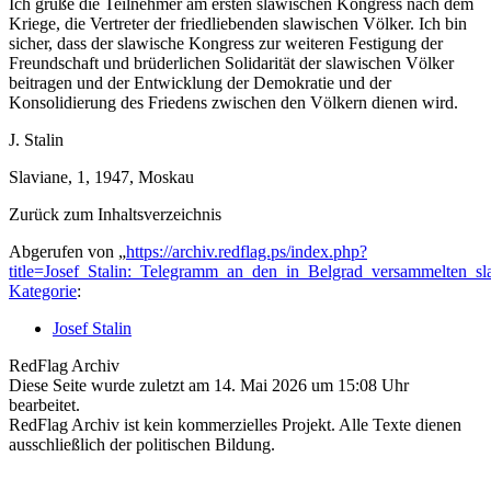
Ich grüße die Teilnehmer am ersten slawischen Kongress nach dem
Kriege, die Vertreter der friedliebenden slawischen Völker. Ich bin
sicher, dass der slawische Kongress zur weiteren Festigung der
Freundschaft und brüderlichen Solidarität der slawischen Völker
beitragen und der Entwicklung der Demokratie und der
Konsolidierung des Friedens zwischen den Völkern dienen wird.
J. Stalin
Slaviane, 1, 1947, Moskau
Zurück zum Inhaltsverzeichnis
Abgerufen von „
https://archiv.redflag.ps/index.php?
title=Josef_Stalin:_Telegramm_an_den_in_Belgrad_versammelten_
Kategorie
:
Josef Stalin
RedFlag Archiv
Diese Seite wurde zuletzt am 14. Mai 2026 um 15:08 Uhr
bearbeitet.
RedFlag Archiv ist kein kommerzielles Projekt. Alle Texte dienen
ausschließlich der politischen Bildung.