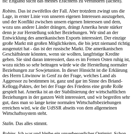
ist: England sucht das meines Erachtens zu verhindern (lächelt).
Robins.
Das ist zweifellos der Fall. Aber trotzdem zwingt uns die
Lage, in erster Linie von unseren eigenen Interessen auszugehen,
und der Konflikt zwischen unsern eigenen Interessen und dem,
wozu uns andere Länder drängen, drängt Amerika heute stärker
denn je zur Herstellung solcher Beziehungen. Wir sind an der
Entwicklung des amerikanischen Exports interessiert. Der einzige
große Markt mit großen Möglichkeiten, die bis jetzt niemand richtig
ausgenutzt hat - das ist der russische Markt. Die amerikanischen
Geschäftsleute könnten, wenn sie wollten, langfristige Kredite
geben. Sie sind daran interessiert, dass es im Fernen Osten ruhig ist,
wozu nichts so sehr beitragen würde wie die Herstellung normaler
Beziehungen zur Sowjetunion. In dieser Hinsicht ist die Erklärung
des Herrn Litwinow in Genf zu der Frage, welches Land als
Aggressor zu bestimmen ist, ganz und gar im Sinne des Briand-
Kellogg-Paktes, der bei der Frage des Friedens eine große Rolle
gespielt hat. Amerika ist an der Stabilisierung der wirtschaftlichen
Beziehungen in der ganzen Welt interessiert, und wir begreifen sehr
gut, dass man so lange keine normalen Wirtschaftsbeziehungen
erreichen wird, wie die UdSSR abseits von dem allgemeinen
Wirtschaftssystem steht.
Stalin.
Das alles stimmt.
Robins.
Ich war und bleibe ein unverbesserlicher Optimist. Schon