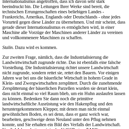
Internationalismus angetroffen, dass ich davon sehr stark
beeindruckt bin. Die Leitungen Ihrer Werke sind bereit, die
technischen Errungenschaften eines beliebigen Landes -
Frankreichs, Amerikas, Englands oder Deutschlands - ohne jedes
Vorurteil gegen diese Länder zu übernehmen. Und mir scheint, dass
gerade dieser Internationalismus es ermöglichen wird, in einer
Maschine alle Vorzüge der Maschinen anderer Länder zu vereinen
und vollkommenere Maschinen zu schaffen.
Stalin.
Dazu wird es kommen.
Zur zweiten Frage, nämlich, dass die Industrialisierung die
Landwirtwirtschaft zugrunde richte. Das ist ebenfalls eine falsche
Vorstellung. Die Industrialisierung richtet unsere Landwirtschaft
nicht zugrunde, sondern rettet sie, rettet den Bauern. Vor einigen
Jahren war bei uns die bäuerliche Wirtschaft in hohem Grade in
Klein- und Zwergwirtschaften zersplittert. Durch die zunehmende
Zersplitterung der bäuerlichen Parzellen wurden sie derart klein,
dass nicht einmal so viel Raum blieb, um ein Huhn auslaufen lassen
zu können. Bedenken Sie dann noch die primitive
landwirtschaftliche Ausrüstung wie den Hakenpflug und den
heruntergekommenen Klepper, mit denen man nicht einmal
gewöhnlichen Boden, es sei denn, dass er ganz weich war,
bearbeiten, geschweige denn Neuland unter den Pflug nehmen
konnte, und Sie erhalten ein Bild des Verfalls der Landwirtschaft.