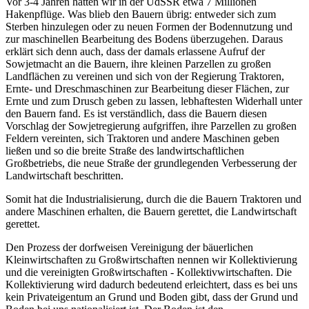
Vor 3-4 Jahren hatten wir in der UdSSR etwa 7 Millionen
Hakenpflüge. Was blieb den Bauern übrig: entweder sich zum
Sterben hinzulegen oder zu neuen Formen der Bodennutzung und
zur maschinellen Bearbeitung des Bodens überzugehen. Daraus
erklärt sich denn auch, dass der damals erlassene Aufruf der
Sowjetmacht an die Bauern, ihre kleinen Parzellen zu großen
Landflächen zu vereinen und sich von der Regierung Traktoren,
Ernte- und Dreschmaschinen zur Bearbeitung dieser Flächen, zur
Ernte und zum Drusch geben zu lassen, lebhaftesten Widerhall unter
den Bauern fand. Es ist verständlich, dass die Bauern diesen
Vorschlag der Sowjetregierung aufgriffen, ihre Parzellen zu großen
Feldern vereinten, sich Traktoren und andere Maschinen geben
ließen und so die breite Straße des landwirtschaftlichen
Großbetriebs, die neue Straße der grundlegenden Verbesserung der
Landwirtschaft beschritten.
Somit hat die Industrialisierung, durch die die Bauern Traktoren und
andere Maschinen erhalten, die Bauern gerettet, die Landwirtschaft
gerettet.
Den Prozess der dorfweisen Vereinigung der bäuerlichen
Kleinwirtschaften zu Großwirtschaften nennen wir Kollektivierung
und die vereinigten Großwirtschaften - Kollektivwirtschaften. Die
Kollektivierung wird dadurch bedeutend erleichtert, dass es bei uns
kein Privateigentum an Grund und Boden gibt, dass der Grund und