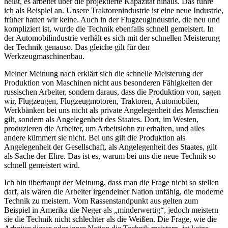
heißt, es arbeitet über die projektierte Kapazität hinaus. Das führe
ich als Beispiel an. Unsere Traktorenindustrie ist eine neue Industrie,
früher hatten wir keine. Auch in der Flugzeugindustrie, die neu und
kompliziert ist, wurde die Technik ebenfalls schnell gemeistert. In
der Automobilindustrie verhält es sich mit der schnellen Meisterung
der Technik genauso. Das gleiche gilt für den
Werkzeugmaschinenbau.
Meiner Meinung nach erklärt sich die schnelle Meisterung der
Produktion von Maschinen nicht aus besonderen Fähigkeiten der
russischen Arbeiter, sondern daraus, dass die Produktion von, sagen
wir, Flugzeugen, Flugzeugmotoren, Traktoren, Automobilen,
Werkbänken bei uns nicht als private Angelegenheit des Menschen
gilt, sondern als Angelegenheit des Staates. Dort, im Westen,
produzieren die Arbeiter, um Arbeitslohn zu erhalten, und alles
andere kümmert sie nicht. Bei uns gilt die Produktion als
Angelegenheit der Gesellschaft, als Angelegenheit des Staates, gilt
als Sache der Ehre. Das ist es, warum bei uns die neue Technik so
schnell gemeistert wird.
Ich bin überhaupt der Meinung, dass man die Frage nicht so stellen
darf, als wären die Arbeiter irgendeiner Nation unfähig, die moderne
Technik zu meistern. Vom Rassenstandpunkt aus gelten zum
Beispiel in Amerika die Neger als „minderwertig“, jedoch meistern
sie die Technik nicht schlechter als die Weißen. Die Frage, wie die