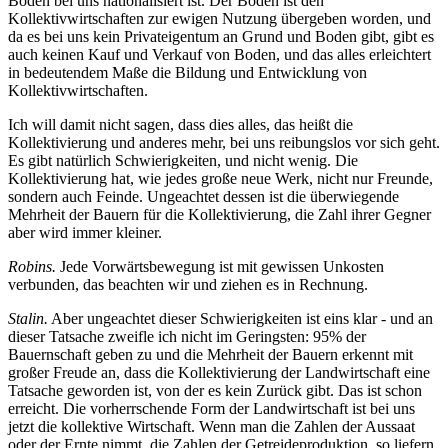
Boden bei uns nationalisiert ist. Der Boden ist den
Kollektivwirtschaften zur ewigen Nutzung übergeben worden, und
da es bei uns kein Privateigentum an Grund und Boden gibt, gibt es
auch keinen Kauf und Verkauf von Boden, und das alles erleichtert
in bedeutendem Maße die Bildung und Entwicklung von
Kollektivwirtschaften.
Ich will damit nicht sagen, dass dies alles, das heißt die
Kollektivierung und anderes mehr, bei uns reibungslos vor sich geht.
Es gibt natürlich Schwierigkeiten, und nicht wenig. Die
Kollektivierung hat, wie jedes große neue Werk, nicht nur Freunde,
sondern auch Feinde. Ungeachtet dessen ist die überwiegende
Mehrheit der Bauern für die Kollektivierung, die Zahl ihrer Gegner
aber wird immer kleiner.
Robins.
Jede Vorwärtsbewegung ist mit gewissen Unkosten
verbunden, das beachten wir und ziehen es in Rechnung.
Stalin.
Aber ungeachtet dieser Schwierigkeiten ist eins klar - und an
dieser Tatsache zweifle ich nicht im Geringsten: 95% der
Bauernschaft geben zu und die Mehrheit der Bauern erkennt mit
großer Freude an, dass die Kollektivierung der Landwirtschaft eine
Tatsache geworden ist, von der es kein Zurück gibt. Das ist schon
erreicht. Die vorherrschende Form der Landwirtschaft ist bei uns
jetzt die kollektive Wirtschaft. Wenn man die Zahlen der Aussaat
oder der Ernte nimmt, die Zahlen der Getreideproduktion, so liefern