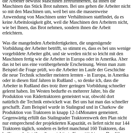
die Arbeiter bewusst Maschinen zertrümmerten, da ihnen die
Maschinen das Stück Brot nahmen. Bei uns gehen die Arbeiter nicht
so mit den Maschinen um, weil bei uns die massenweise
Anwendung von Maschinen unter Verhältnissen stattfindet, da es
keine Arbeitslosigkeit gibt, weil die Maschinen den Arbeitern nicht,
wie bei Ihnen, das Brot nehmen, sondern ihnen die Arbeit
erleichtern.
Was die mangelnden Arbeitsfertigkeiten, die ungenügende
Vorbildung der Arbeiter betrifft, so stimmt es, dass es bei uns wenige
vorgebildete Arbeiter gibt, und sie werden nicht so leicht mit den
Maschinen fertig wie die Arbeiter in Europa oder in Amerika. Aber
das ist bei uns eine vorübergehende Erscheinung. Wenn man zum
Beispiel die Frage prüft, wo die Arbeiter im Laufe der Geschichte
die neue Technik schneller meistern lernten - in Europa, in Amerika
oder in diesen fünf Jahren in Rußland -, so denke ich, dass die
Arbeiter in Rußland dies trotz ihrer geringen Vorbildung schneller
gelernt haben. Im Westen bedurfte es mehrerer Jahre, bis die
Produktion von Rädertraktoren gemeistert war, obwohl dort
natürlich die Technik entwickelt war. Bei uns hat man das schneller
geschafft. Zum Beispiel wurde in Stalingrad und in Charkow die
Produktion von Traktoren in knapp 12-14Monaten gemeistert.
Gegenwärtig erfüllt das Stalingrader Traktorenwerk den Plan nicht
nur entsprechend der projektierten Kapazität, es liefert nicht nur 144
Traktoren täglich, sondern es liefert manchmal 160 Traktoren, das