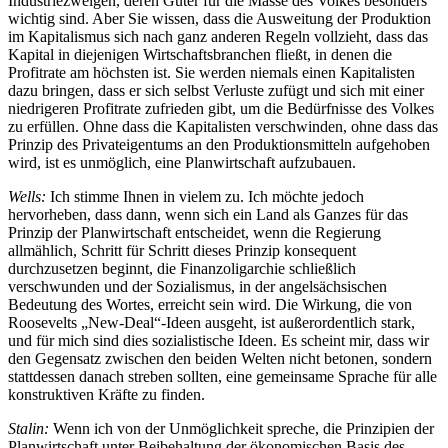
Industriezweigen, deren Güter für die Masse des Volkes besonders
wichtig sind. Aber Sie wissen, dass die Ausweitung der Produktion
im Kapitalismus sich nach ganz anderen Regeln vollzieht, dass das
Kapital in diejenigen Wirtschaftsbranchen fließt, in denen die
Profitrate am höchsten ist. Sie werden niemals einen Kapitalisten
dazu bringen, dass er sich selbst Verluste zufügt und sich mit einer
niedrigeren Profitrate zufrieden gibt, um die Bedürfnisse des Volkes
zu erfüllen. Ohne dass die Kapitalisten verschwinden, ohne dass das
Prinzip des Privateigentums an den Produktionsmitteln aufgehoben
wird, ist es unmöglich, eine Planwirtschaft aufzubauen.
Wells:
Ich stimme Ihnen in vielem zu. Ich möchte jedoch
hervorheben, dass dann, wenn sich ein Land als Ganzes für das
Prinzip der Planwirtschaft entscheidet, wenn die Regierung
allmählich, Schritt für Schritt dieses Prinzip konsequent
durchzusetzen beginnt, die Finanzoligarchie schließlich
verschwunden und der Sozialismus, in der angelsächsischen
Bedeutung des Wortes, erreicht sein wird. Die Wirkung, die von
Roosevelts „New-Deal“-Ideen ausgeht, ist außerordentlich stark,
und für mich sind dies sozialistische Ideen. Es scheint mir, dass wir
den Gegensatz zwischen den beiden Welten nicht betonen, sondern
stattdessen danach streben sollten, eine gemeinsame Sprache für alle
konstruktiven Kräfte zu finden.
Stalin:
Wenn ich von der Unmöglichkeit spreche, die Prinzipien der
Planwirtschaft unter Beibehaltung der ökonomischen Basis des