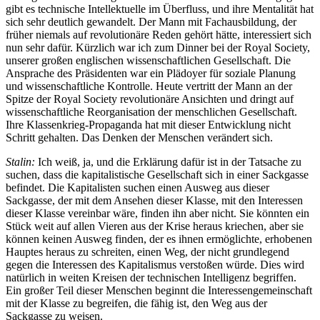
gibt es technische Intellektuelle im Überfluss, und ihre Mentalität hat
sich sehr deutlich gewandelt. Der Mann mit Fachausbildung, der
früher niemals auf revolutionäre Reden gehört hätte, interessiert sich
nun sehr dafür. Kürzlich war ich zum Dinner bei der Royal Society,
unserer großen englischen wissenschaftlichen Gesellschaft. Die
Ansprache des Präsidenten war ein Plädoyer für soziale Planung
und wissenschaftliche Kontrolle. Heute vertritt der Mann an der
Spitze der Royal Society revolutionäre Ansichten und dringt auf
wissenschaftliche Reorganisation der menschlichen Gesellschaft.
Ihre Klassenkrieg-Propaganda hat mit dieser Entwicklung nicht
Schritt gehalten. Das Denken der Menschen verändert sich.
Stalin:
Ich weiß, ja, und die Erklärung dafür ist in der Tatsache zu
suchen, dass die kapitalistische Gesellschaft sich in einer Sackgasse
befindet. Die Kapitalisten suchen einen Ausweg aus dieser
Sackgasse, der mit dem Ansehen dieser Klasse, mit den Interessen
dieser Klasse vereinbar wäre, finden ihn aber nicht. Sie könnten ein
Stück weit auf allen Vieren aus der Krise heraus kriechen, aber sie
können keinen Ausweg finden, der es ihnen ermöglichte, erhobenen
Hauptes heraus zu schreiten, einen Weg, der nicht grundlegend
gegen die Interessen des Kapitalismus verstoßen würde. Dies wird
natürlich in weiten Kreisen der technischen Intelligenz begriffen.
Ein großer Teil dieser Menschen beginnt die Interessengemeinschaft
mit der Klasse zu begreifen, die fähig ist, den Weg aus der
Sackgasse zu weisen.