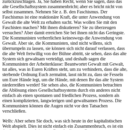
zurückzuschlagen. Ja, Sie haben Recht, wenn Sie sagen, dass das
alte Gesellschaftssystem zusammenbricht; aber es bricht nicht von
selbst zusammen. Nehmen Sie z. B. den Faschismus. Der
Faschismus ist eine reaktionäre Kraft, die unter Anwendung von
Gewalt die alte Welt zu erhalten sucht. Was wollen Sie mit den
Faschisten machen? Mit ihnen diskutieren? Sie zu überzeugen
versuchen? Aber damit erreichen Sie bei ihnen nicht das Geringste.
Die Kommunisten verherrlichen keineswegs die Anwendung von
Gewalt. Aber sie, die Kommunisten, sind nicht willens, sich
überrumpeln zu lassen, sie können sich nicht darauf verlassen, dass
die alte Welt freiwillig von der Bühne abtritt, sie sehen, dass das alte
System sich gewaltsam verteidigt, und deshalb sagen die
Kommunisten der Arbeiterklasse: Beantwortet Gewalt mit Gewalt,
tut alles, was in Euren Kräften steht, um zu verhindern, dass die alte,
sterbende Ordnung Euch zermalmt, lasst nicht zu, dass sie Fesseln
um Eure Hände legt, um die Hände, mit denen Ihr das alte System
niederreißen werdet! Sie sehen also, die Kommunisten betrachten
die Ablösung eines Gesellschaftssystems durch ein anderes nicht
einfach als einen spontanen und friedlichen Prozess, sondern als
einen komplizierten, langwierigen und gewaltsamen Prozess. Die
Kommunisten können die Augen nicht vor den Tatsachen
verschließen.
Wells:
Aber sehen Sie doch, was sich heute in der kapitalistischen
Welt abspielt. Dies ist nicht einfach ein Zusammenbruch, es ist ein