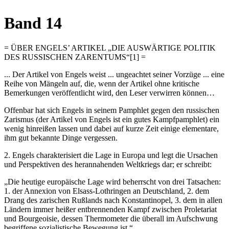
Band 14
= ÜBER ENGELS’ ARTIKEL „DIE AUSWÄRTIGE POLITIK
DES RUSSISCHEN ZARENTUMS“[1] =
... Der Artikel von Engels weist ... ungeachtet seiner Vorzüge ... eine
Reihe von Mängeln auf, die, wenn der Artikel ohne kritische
Bemerkungen veröffentlicht wird, den Leser verwirren können…
Offenbar hat sich Engels in seinem Pamphlet gegen den russischen
Zarismus (der Artikel von Engels ist ein gutes Kampfpamphlet) ein
wenig hinreißen lassen und dabei auf kurze Zeit einige elementare,
ihm gut bekannte Dinge vergessen.
2. Engels charakterisiert die Lage in Europa und legt die Ursachen
und Perspektiven des herannahenden Weltkriegs dar; er schreibt:
„Die heutige europäische Lage wird beherrscht von drei Tatsachen:
1. der Annexion von Elsass-Lothringen an Deutschland, 2. dem
Drang des zarischen Rußlands nach Konstantinopel, 3. dem in allen
Ländern immer heißer entbrennenden Kampf zwischen Proletariat
und Bourgeoisie, dessen Thermometer die überall im Aufschwung
begriffene sozialistische Bewegung ist.“