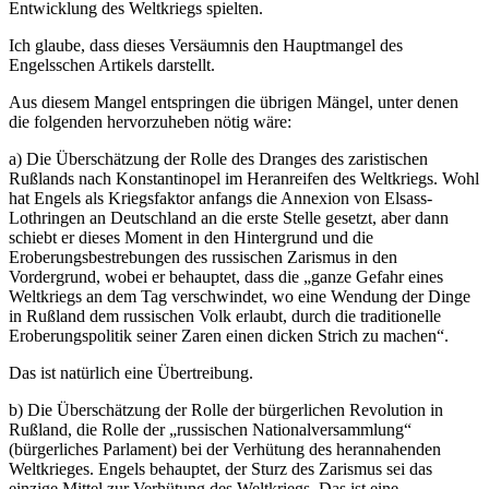
Entwicklung des Weltkriegs spielten.
Ich glaube, dass dieses Versäumnis den Hauptmangel des
Engelsschen Artikels darstellt.
Aus diesem Mangel entspringen die übrigen Mängel, unter denen
die folgenden hervorzuheben nötig wäre:
a) Die Überschätzung der Rolle des Dranges des zaristischen
Rußlands nach Konstantinopel im Heranreifen des Weltkriegs. Wohl
hat Engels als Kriegsfaktor anfangs die Annexion von Elsass-
Lothringen an Deutschland an die erste Stelle gesetzt, aber dann
schiebt er dieses Moment in den Hintergrund und die
Eroberungsbestrebungen des russischen Zarismus in den
Vordergrund, wobei er behauptet, dass die „ganze Gefahr eines
Weltkriegs an dem Tag verschwindet, wo eine Wendung der Dinge
in Rußland dem russischen Volk erlaubt, durch die traditionelle
Eroberungspolitik seiner Zaren einen dicken Strich zu machen“.
Das ist natürlich eine Übertreibung.
b) Die Überschätzung der Rolle der bürgerlichen Revolution in
Rußland, die Rolle der „russischen Nationalversammlung“
(bürgerliches Parlament) bei der Verhütung des herannahenden
Weltkrieges. Engels behauptet, der Sturz des Zarismus sei das
einzige Mittel zur Verhütung des Weltkriegs. Das ist eine