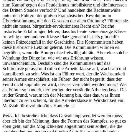
zum Kampf gegen den Feudalismus mobilisierte und die Interessen
des Dritten Standes verfocht? Und handelten die Rechtsanwälte
unter den Führern der großen Französischen Revolution in
Übereinstimmung mit den Gesetzen der alten Ordnung? Führten sie
nicht ein neues, bürgerlich-revolutionäres Recht ein? Reiche
historische Erfahrungen lehren, dass bis heute keine einzige Klasse
freiwillig einer anderen Klasse Platz gemacht hat. Es gibt dafür
keinen Präzedenzfall in der Geschichte. Die Kommunisten haben
diese historische Lektion gelernt. Die Kommunisten würden es
begrüßen, wenn die Bourgeoisie freiwillig abträte. Aber eine solche
Wendung der Dinge ist, wie wir aus Erfahrung wissen,
unwahrscheinlich. Deshalb sind die Kommunisten auf das
Schlimmste gefasst und rufen die Arbeiterklasse auf, wachsam und
kampfbereit zu sein. Was ist ein Führer wert, der die Wachsamkeit
seiner Armee einschläfert, ein Führer, der nicht begreift, dass der
Feind nicht kapitulieren wird, dass er vernichtet werden muss? Wer
als Führer so handelt, der betrügt, der verrät die Arbeiterklasse. Das
ist der Grund, warum ich der Meinung bin, dass das, was Ihnen
überholt zu sein scheint, für die Arbeiterklasse in Wirklichkeit ein
Maßstab für revolutionäres Handeln ist.
Wells:
Ich bestreite nicht, dass Gewalt angewendet werden muss,
aber ich bin der Meinung, dass die Formen des Kampfes, so gut es
eben geht, auf die Möglichkeiten abgestimmt sein sollten, die die
bestehenden und gegen reaktionäre Angriffe zu verteidigenden