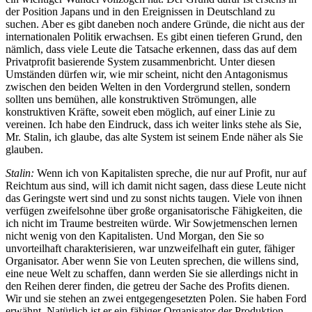
der Position Japans und in den Ereignissen in Deutschland zu
suchen. Aber es gibt daneben noch andere Gründe, die nicht aus der
internationalen Politik erwachsen. Es gibt einen tieferen Grund, den
nämlich, dass viele Leute die Tatsache erkennen, dass das auf dem
Privatprofit basierende System zusammenbricht. Unter diesen
Umständen dürfen wir, wie mir scheint, nicht den Antagonismus
zwischen den beiden Welten in den Vordergrund stellen, sondern
sollten uns bemühen, alle konstruktiven Strömungen, alle
konstruktiven Kräfte, soweit eben möglich, auf einer Linie zu
vereinen. Ich habe den Eindruck, dass ich weiter links stehe als Sie,
Mr. Stalin, ich glaube, das alte System ist seinem Ende näher als Sie
glauben.
Stalin:
Wenn ich von Kapitalisten spreche, die nur auf Profit, nur auf
Reichtum aus sind, will ich damit nicht sagen, dass diese Leute nicht
das Geringste wert sind und zu sonst nichts taugen. Viele von ihnen
verfügen zweifelsohne über große organisatorische Fähigkeiten, die
ich nicht im Traume bestreiten würde. Wir Sowjetmenschen lernen
nicht wenig von den Kapitalisten. Und Morgan, den Sie so
unvorteilhaft charakterisieren, war unzweifelhaft ein guter, fähiger
Organisator. Aber wenn Sie von Leuten sprechen, die willens sind,
eine neue Welt zu schaffen, dann werden Sie sie allerdings nicht in
den Reihen derer finden, die getreu der Sache des Profits dienen.
Wir und sie stehen an zwei entgegengesetzten Polen. Sie haben Ford
erwähnt. Natürlich ist er ein fähiger Organisator der Produktion.