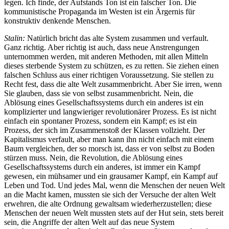
legen. Ich finde, der Aufstands Ton ist ein falscher Ton. Die
kommunistische Propaganda im Westen ist ein Ärgernis für
konstruktiv denkende Menschen.
Stalin:
Natürlich bricht das alte System zusammen und verfault.
Ganz richtig. Aber richtig ist auch, dass neue Anstrengungen
unternommen werden, mit anderen Methoden, mit allen Mitteln
dieses sterbende System zu schützen, es zu retten. Sie ziehen einen
falschen Schluss aus einer richtigen Voraussetzung. Sie stellen zu
Recht fest, dass die alte Welt zusammenbricht. Aber Sie irren, wenn
Sie glauben, dass sie von selbst zusammenbricht. Nein, die
Ablösung eines Gesellschaftssystems durch ein anderes ist ein
komplizierter und langwieriger revolutionärer Prozess. Es ist nicht
einfach ein spontaner Prozess, sondern ein Kampf; es ist ein
Prozess, der sich im Zusammenstoß der Klassen vollzieht. Der
Kapitalismus verfault, aber man kann ihn nicht einfach mit einem
Baum vergleichen, der so morsch ist, dass er von selbst zu Boden
stürzen muss. Nein, die Revolution, die Ablösung eines
Gesellschaftssystems durch ein anderes, ist immer ein Kampf
gewesen, ein mühsamer und ein grausamer Kampf, ein Kampf auf
Leben und Tod. Und jedes Mal, wenn die Menschen der neuen Welt
an die Macht kamen, mussten sie sich der Versuche der alten Welt
erwehren, die alte Ordnung gewaltsam wiederherzustellen; diese
Menschen der neuen Welt mussten stets auf der Hut sein, stets bereit
sein, die Angriffe der alten Welt auf das neue System