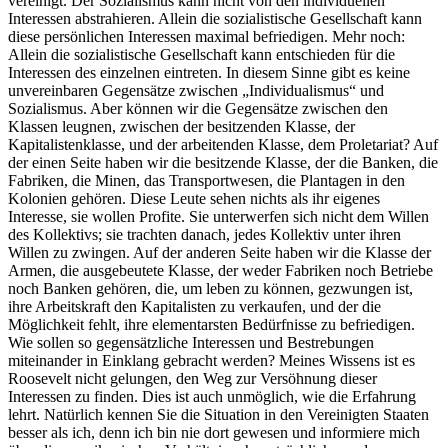
vereinigt. Der Sozialismus kann nicht von den individuellen
Interessen abstrahieren. Allein die sozialistische Gesellschaft kann
diese persönlichen Interessen maximal befriedigen. Mehr noch:
Allein die sozialistische Gesellschaft kann entschieden für die
Interessen des einzelnen eintreten. In diesem Sinne gibt es keine
unvereinbaren Gegensätze zwischen „Individualismus“ und
Sozialismus. Aber können wir die Gegensätze zwischen den
Klassen leugnen, zwischen der besitzenden Klasse, der
Kapitalistenklasse, und der arbeitenden Klasse, dem Proletariat? Auf
der einen Seite haben wir die besitzende Klasse, der die Banken, die
Fabriken, die Minen, das Transportwesen, die Plantagen in den
Kolonien gehören. Diese Leute sehen nichts als ihr eigenes
Interesse, sie wollen Profite. Sie unterwerfen sich nicht dem Willen
des Kollektivs; sie trachten danach, jedes Kollektiv unter ihren
Willen zu zwingen. Auf der anderen Seite haben wir die Klasse der
Armen, die ausgebeutete Klasse, der weder Fabriken noch Betriebe
noch Banken gehören, die, um leben zu können, gezwungen ist,
ihre Arbeitskraft den Kapitalisten zu verkaufen, und der die
Möglichkeit fehlt, ihre elementarsten Bedürfnisse zu befriedigen.
Wie sollen so gegensätzliche Interessen und Bestrebungen
miteinander in Einklang gebracht werden? Meines Wissens ist es
Roosevelt nicht gelungen, den Weg zur Versöhnung dieser
Interessen zu finden. Dies ist auch unmöglich, wie die Erfahrung
lehrt. Natürlich kennen Sie die Situation in den Vereinigten Staaten
besser als ich, denn ich bin nie dort gewesen und informiere mich