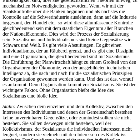
Einzeltätigkeit sind, über alle gesellschaftlichen Theorien hinweg, zu
mechanischen Notwendigkeiten geworden. Wenn wir mit der
Staatskontrolle über die Banken beginnen und als nächstes die
Kontrolle auf die Schwerindustrie ausdehnen, dann auf die Industrie
insgesamt, den Handel etc., so wird diese allumfassende Kontrolle
gleichbedeutend sein mit dem staatlichen Eigentum aller Branchen
der Nationalökonomie. Dies wird der Prozess der Sozialisierung
sein. Sozialismus und Individualismus sind keine Gegensätze wie
Schwarz und Weiß. Es gibt viele Abstufungen. Es gibt einen
Individualismus, der an Räuberei grenzt, und es gibt eine Disziplin
und eine Organisation, die gleichbedeutend sind mit Sozialismus.
Die Einführung der Planwirtschaft hängt zu einem Großteil von den
Organisatoren der Ökonomie, von der ausgebildeten technischen
Intelligenz ab, die nach und nach für die sozialistischen Prinzipien
der Organisation gewonnen werden kann. Und das ist das, worauf
es ankommt. Denn Organisation kommt vor Sozialismus. Sie ist der
wichtigere Faktor. Ohne Organisation bleibt die Idee des
Sozialismus eine bloße Idee.
Stalin:
Zwischen dem einzelnen und dem Kollektiv, zwischen den
Interessen des Individuums und denen der Gemeinschaft bestehen
keine unvereinbaren Gegensätze, oder zumindest sollten sie nicht
bestehen. Sie sollten deswegen nicht bestehen, weil der
Kollektivismus, der Sozialismus die individuellen Interessen nicht
leugnet, sondern sie vielmehr mit den Interessen des Kollektivs