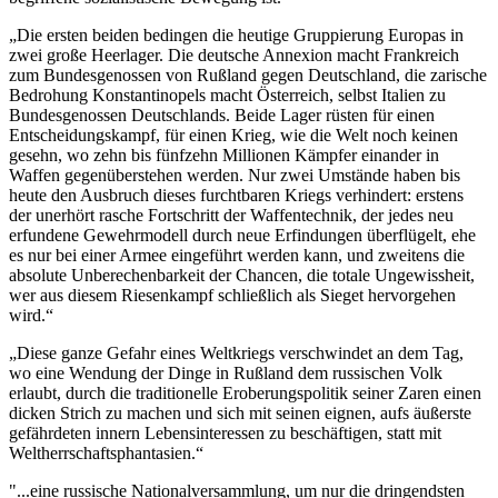
„Die ersten beiden bedingen die heutige Gruppierung Europas in
zwei große Heerlager. Die deutsche Annexion macht Frankreich
zum Bundesgenossen von Rußland gegen Deutschland, die zarische
Bedrohung Konstantinopels macht Österreich, selbst Italien zu
Bundesgenossen Deutschlands. Beide Lager rüsten für einen
Entscheidungskampf, für einen Krieg, wie die Welt noch keinen
gesehn, wo zehn bis fünfzehn Millionen Kämpfer einander in
Waffen gegenüberstehen werden. Nur zwei Umstände haben bis
heute den Ausbruch dieses furchtbaren Kriegs verhindert: erstens
der unerhört rasche Fortschritt der Waffentechnik, der jedes neu
erfundene Gewehrmodell durch neue Erfindungen überflügelt, ehe
es nur bei einer Armee eingeführt werden kann, und zweitens die
absolute Unberechenbarkeit der Chancen, die totale Ungewissheit,
wer aus diesem Riesenkampf schließlich als Sieget hervorgehen
wird.“
„Diese ganze Gefahr eines Weltkriegs verschwindet an dem Tag,
wo eine Wendung der Dinge in Rußland dem russischen Volk
erlaubt, durch die traditionelle Eroberungspolitik seiner Zaren einen
dicken Strich zu machen und sich mit seinen eignen, aufs äußerste
gefährdeten innern Lebensinteressen zu beschäftigen, statt mit
Weltherrschaftsphantasien.“
"...eine russische Nationalversammlung, um nur die dringendsten