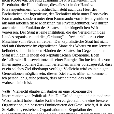
nicht Roosevelt. Sie sind ausnahmslos Privateigentum. Die
Eisenbahn, die Handelsflotte, dies alles ist in der Hand von
Privateigentümern. Und schließlich steht auch das Heer der
Facharbeiter, der Ingenieure, der Techniker nicht unter Roosevelts
Kommando, sondern unter dem Kommando von Privateigentümern;
allesamt arbeiten diese Menschen für Privateigentümer. Wir dürfen
auch nicht die Funktion des Staates in der bürgerlichen Welt
vergessen. Der Staat ist eine Institution, die die Verteidigung des
Landes organisiert und die „Ordnung“ aufrechterhält; er ist eine
Maschine zum Steuereintreiben. Der kapitalistische Staat hat nicht
viel mit Ökonomie im eigentlichen Sinne des Wortes zu tun; letztere
befindet sich nicht in den Händen des Staates. Im Gegenteil, der
Staat ist in den Händen der kapitalistischen Ökonomie. Eben
deshalb wird Roosevelt trotz all seiner Energie, fürchte ich, das von
Ihnen angesprochene Ziel nicht erreichen, immer vorausgesetzt, dass
er ein solches Ziel überhaupt verfolgt. Vielleicht wird es in einigen
Generationen möglich sein, diesem Ziel etwas näher zu kommen;
ich persönlich glaube jedoch, dass nicht einmal das sehr
wahrscheinlich ist.
Wells:
Vielleicht glaube ich stärker an eine ökonomische
Interpretation von Politik als Sie. Die Erfindungen und die moderne
Wissenschaft haben starke Kräfte hervorgebracht, die eine bessere
Organisation, ein besseres Funktionieren der Gesellschaft, d. h. den
Sozialismus, erstreben. Organisation und Regulation der