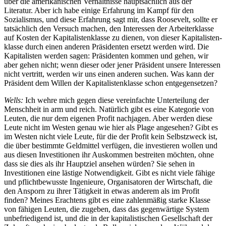
über die amerikanischen Verhältnisse hauptsächlich aus der
Literatur. Aber ich habe einige Erfahrung im Kampf für den
Sozialismus, und diese Erfahrung sagt mir, dass Roosevelt, sollte er
tatsächlich den Versuch machen, den Interessen der Arbeiterklasse
auf Kosten der Kapitalistenklasse zu dienen, von dieser Kapitalisten-
klasse durch einen anderen Präsidenten ersetzt werden wird. Die
Kapitalisten werden sagen: Präsidenten kommen und gehen, wir
aber gehen nicht; wenn dieser oder jener Präsident unsere Interessen
nicht vertritt, werden wir uns einen anderen suchen. Was kann der
Präsident dem Willen der Kapitalistenklasse schon entgegensetzen?
Wells:
Ich wehre mich gegen diese vereinfachte Unterteilung der
Menschheit in arm und reich. Natürlich gibt es eine Kategorie von
Leuten, die nur dem eigenen Profit nachjagen. Aber werden diese
Leute nicht im Westen genau wie hier als Plage angesehen? Gibt es
im Westen nicht viele Leute, für die der Profit kein Selbstzweck ist,
die über bestimmte Geldmittel verfügen, die investieren wollen und
aus diesen Investitionen ihr Auskommen bestreiten möchten, ohne
dass sie dies als ihr Hauptziel ansehen würden? Sie sehen in
Investitionen eine lästige Notwendigkeit. Gibt es nicht viele fähige
und pflichtbewusste Ingenieure, Organisatoren der Wirtschaft, die
den Ansporn zu ihrer Tätigkeit in etwas anderem als im Profit
finden? Meines Erachtens gibt es eine zahlenmäßig starke Klasse
von fähigen Leuten, die zugeben, dass das gegenwärtige System
unbefriedigend ist, und die in der kapitalistischen Gesellschaft der