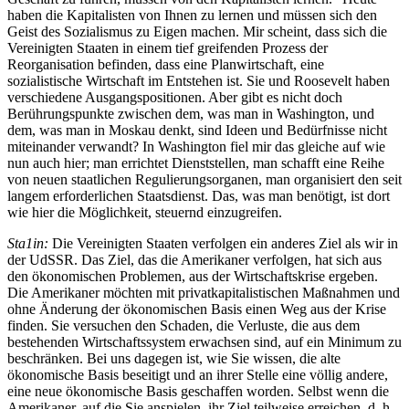
haben die Kapitalisten von Ihnen zu lernen und müssen sich den
Geist des Sozialismus zu Eigen machen. Mir scheint, dass sich die
Vereinigten Staaten in einem tief greifenden Prozess der
Reorganisation befinden, dass eine Planwirtschaft, eine
sozialistische Wirtschaft im Entstehen ist. Sie und Roosevelt haben
verschiedene Ausgangspositionen. Aber gibt es nicht doch
Berührungspunkte zwischen dem, was man in Washington, und
dem, was man in Moskau denkt, sind Ideen und Bedürfnisse nicht
miteinander verwandt? In Washington fiel mir das gleiche auf wie
nun auch hier; man errichtet Dienststellen, man schafft eine Reihe
von neuen staatlichen Regulierungsorganen, man organisiert den seit
langem erforderlichen Staatsdienst. Das, was man benötigt, ist dort
wie hier die Möglichkeit, steuernd einzugreifen.
Sta1in:
Die Vereinigten Staaten verfolgen ein anderes Ziel als wir in
der UdSSR. Das Ziel, das die Amerikaner verfolgen, hat sich aus
den ökonomischen Problemen, aus der Wirtschaftskrise ergeben.
Die Amerikaner möchten mit privatkapitalistischen Maßnahmen und
ohne Änderung der ökonomischen Basis einen Weg aus der Krise
finden. Sie versuchen den Schaden, die Verluste, die aus dem
bestehenden Wirtschaftssystem erwachsen sind, auf ein Minimum zu
beschränken. Bei uns dagegen ist, wie Sie wissen, die alte
ökonomische Basis beseitigt und an ihrer Stelle eine völlig andere,
eine neue ökonomische Basis geschaffen worden. Selbst wenn die
Amerikaner, auf die Sie anspielen, ihr Ziel teilweise erreichen, d. h.,