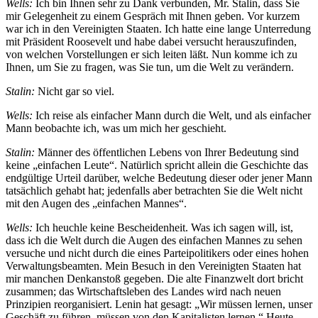
Wells:
Ich bin Ihnen sehr zu Dank verbunden, Mr. Stalin, dass Sie
mir Gelegenheit zu einem Gespräch mit Ihnen geben. Vor kurzem
war ich in den Vereinigten Staaten. Ich hatte eine lange Unterredung
mit Präsident Roosevelt und habe dabei versucht herauszufinden,
von welchen Vorstellungen er sich leiten läßt. Nun komme ich zu
Ihnen, um Sie zu fragen, was Sie tun, um die Welt zu verändern.
Stalin:
Nicht gar so viel.
Wells:
Ich reise als einfacher Mann durch die Welt, und als einfacher
Mann beobachte ich, was um mich her geschieht.
Stalin:
Männer des öffentlichen Lebens von Ihrer Bedeutung sind
keine „einfachen Leute“. Natürlich spricht allein die Geschichte das
endgültige Urteil darüber, welche Bedeutung dieser oder jener Mann
tatsächlich gehabt hat; jedenfalls aber betrachten Sie die Welt nicht
mit den Augen des „einfachen Mannes“.
Wells:
Ich heuchle keine Bescheidenheit. Was ich sagen will, ist,
dass ich die Welt durch die Augen des einfachen Mannes zu sehen
versuche und nicht durch die eines Parteipolitikers oder eines hohen
Verwaltungsbeamten. Mein Besuch in den Vereinigten Staaten hat
mir manchen Denkanstoß gegeben. Die alte Finanzwelt dort bricht
zusammen; das Wirtschaftsleben des Landes wird nach neuen
Prinzipien reorganisiert. Lenin hat gesagt: „Wir müssen lernen, unser
Geschäft zu führen, müssen von den Kapitalisten lernen.“ Heute