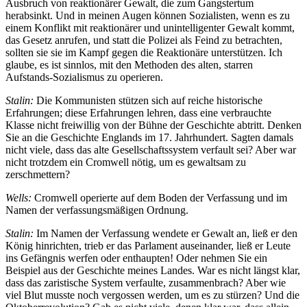
Ausbruch von reaktionärer Gewalt, die zum Gangstertum
herabsinkt. Und in meinen Augen können Sozialisten, wenn es zu
einem Konflikt mit reaktionärer und unintelligenter Gewalt kommt,
das Gesetz anrufen, und statt die Polizei als Feind zu betrachten,
sollten sie sie im Kampf gegen die Reaktionäre unterstützen. Ich
glaube, es ist sinnlos, mit den Methoden des alten, starren
Aufstands-Sozialismus zu operieren.
Stalin:
Die Kommunisten stützen sich auf reiche historische
Erfahrungen; diese Erfahrungen lehren, dass eine verbrauchte
Klasse nicht freiwillig von der Bühne der Geschichte abtritt. Denken
Sie an die Geschichte Englands im 17. Jahrhundert. Sagten damals
nicht viele, dass das alte Gesellschaftssystem verfault sei? Aber war
nicht trotzdem ein Cromwell nötig, um es gewaltsam zu
zerschmettern?
Wells:
Cromwell operierte auf dem Boden der Verfassung und im
Namen der verfassungsmäßigen Ordnung.
Stalin:
Im Namen der Verfassung wendete er Gewalt an, ließ er den
König hinrichten, trieb er das Parlament auseinander, ließ er Leute
ins Gefängnis werfen oder enthaupten! Oder nehmen Sie ein
Beispiel aus der Geschichte meines Landes. War es nicht längst klar,
dass das zaristische System verfaulte, zusammenbrach? Aber wie
viel Blut musste noch vergossen werden, um es zu stürzen? Und die