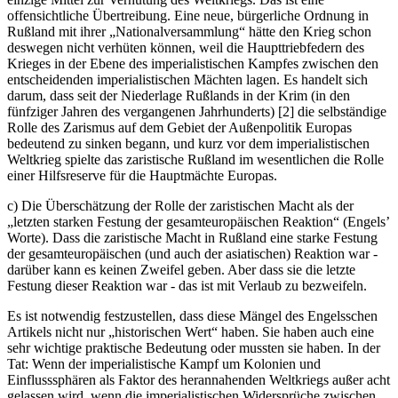
offensichtliche Übertreibung. Eine neue, bürgerliche Ordnung in
Rußland mit ihrer „Nationalversammlung“ hätte den Krieg schon
deswegen nicht verhüten können, weil die Haupttriebfedern des
Krieges in der Ebene des imperialistischen Kampfes zwischen den
entscheidenden imperialistischen Mächten lagen. Es handelt sich
darum, dass seit der Niederlage Rußlands in der Krim (in den
fünfziger Jahren des vergangenen Jahrhunderts) [2] die selbständige
Rolle des Zarismus auf dem Gebiet der Außenpolitik Europas
bedeutend zu sinken begann, und kurz vor dem imperialistischen
Weltkrieg spielte das zaristische Rußland im wesentlichen die Rolle
einer Hilfsreserve für die Hauptmächte Europas.
c) Die Überschätzung der Rolle der zaristischen Macht als der
„letzten starken Festung der gesamteuropäischen Reaktion“ (Engels’
Worte). Dass die zaristische Macht in Rußland eine starke Festung
der gesamteuropäischen (und auch der asiatischen) Reaktion war -
darüber kann es keinen Zweifel geben. Aber dass sie die letzte
Festung dieser Reaktion war - das ist mit Verlaub zu bezweifeln.
Es ist notwendig festzustellen, dass diese Mängel des Engelsschen
Artikels nicht nur „historischen Wert“ haben. Sie haben auch eine
sehr wichtige praktische Bedeutung oder mussten sie haben. In der
Tat: Wenn der imperialistische Kampf um Kolonien und
Einflusssphären als Faktor des herannahenden Weltkriegs außer acht
gelassen wird, wenn die imperialistischen Widersprüche zwischen