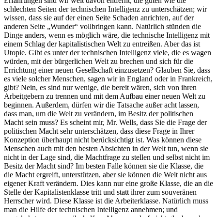
Erfahrungen sind wir weit davon entfernt, die guten wie die
schlechten Seiten der technischen Intelligenz zu unterschätzen; wir
wissen, dass sie auf der einen Seite Schaden anrichten, auf der
anderen Seite „Wunder“ vollbringen kann. Natürlich stünden die
Dinge anders, wenn es möglich wäre, die technische Intelligenz mit
einem Schlag der kapitalistischen Welt zu entreißen. Aber das ist
Utopie. Gibt es unter der technischen Intelligenz viele, die es wagen
würden, mit der bürgerlichen Welt zu brechen und sich für die
Errichtung einer neuen Gesellschaft einzusetzen? Glauben Sie, dass
es viele solcher Menschen, sagen wir in England oder in Frankreich,
gibt? Nein, es sind nur wenige, die bereit wären, sich von ihren
Arbeitgebern zu trennen und mit dem Aufbau einer neuen Welt zu
beginnen. Außerdem, dürfen wir die Tatsache außer acht lassen,
dass man, um die Welt zu verändern, im Besitz der politischen
Macht sein muss? Es scheint mir, Mr. Wells, dass Sie die Frage der
politischen Macht sehr unterschätzen, dass diese Frage in Ihrer
Konzeption überhaupt nicht berücksichtigt ist. Was können diese
Menschen auch mit den besten Absichten in der Welt tun, wenn sie
nicht in der Lage sind, die Machtfrage zu stellen und selbst nicht im
Besitz der Macht sind? Im besten Falle können sie die Klasse, die
die Macht ergreift, unterstützen, aber sie können die Welt nicht aus
eigener Kraft verändern. Dies kann nur eine große Klasse, die an die
Stelle der Kapitalistenklasse tritt und statt ihrer zum souveränen
Herrscher wird. Diese Klasse ist die Arbeiterklasse. Natürlich muss
man die Hilfe der technischen Intelligenz annehmen; und