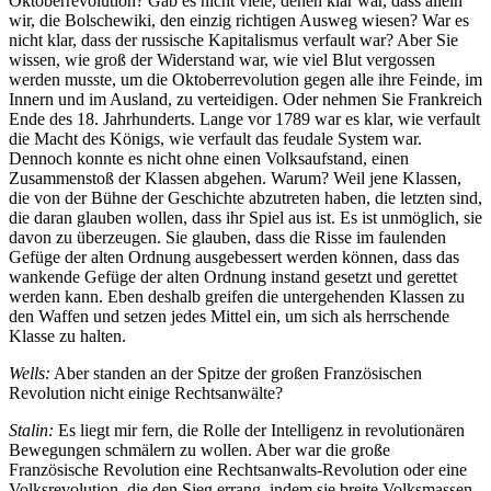
Oktoberrevolution? Gab es nicht viele, denen klar war, dass allein
wir, die Bolschewiki, den einzig richtigen Ausweg wiesen? War es
nicht klar, dass der russische Kapitalismus verfault war? Aber Sie
wissen, wie groß der Widerstand war, wie viel Blut vergossen
werden musste, um die Oktoberrevolution gegen alle ihre Feinde, im
Innern und im Ausland, zu verteidigen. Oder nehmen Sie Frankreich
Ende des 18. Jahrhunderts. Lange vor 1789 war es klar, wie verfault
die Macht des Königs, wie verfault das feudale System war.
Dennoch konnte es nicht ohne einen Volksaufstand, einen
Zusammenstoß der Klassen abgehen. Warum? Weil jene Klassen,
die von der Bühne der Geschichte abzutreten haben, die letzten sind,
die daran glauben wollen, dass ihr Spiel aus ist. Es ist unmöglich, sie
davon zu überzeugen. Sie glauben, dass die Risse im faulenden
Gefüge der alten Ordnung ausgebessert werden können, dass das
wankende Gefüge der alten Ordnung instand gesetzt und gerettet
werden kann. Eben deshalb greifen die untergehenden Klassen zu
den Waffen und setzen jedes Mittel ein, um sich als herrschende
Klasse zu halten.
Wells:
Aber standen an der Spitze der großen Französischen
Revolution nicht einige Rechtsanwälte?
Stalin:
Es liegt mir fern, die Rolle der Intelligenz in revolutionären
Bewegungen schmälern zu wollen. Aber war die große
Französische Revolution eine Rechtsanwalts-Revolution oder eine
Volksrevolution, die den Sieg errang, indem sie breite Volksmassen