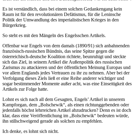
Es ist verständlich, dass bei einem solchen Gedankengang kein
Raum ist für den revolutionären Defätismus, für die Leninsche
Politik der Umwandlung des imperialistischen Krieges in den
Bürgerkrieg.
So steht es mit den Mängeln des Engelsschen Artikels.
Offenbar war Engels von dem damals (1890/91) sich anbahnenden
französisch-russischen Bündnis, das seine Spitze gegen die
österreichisch-deutsche Koalition richtete, beunruhigt und steckte
sich das Ziel, in seinem Artikel die Außenpolitik des russischen
Zarismus zu attackieren und der öffentlichen Meinung Europas und
vor allem Englands jedes Vertrauen zu ihr zu nehmen. Aber bei der
Verfolgung dieses Ziels ließ er eine Reihe anderer wichtiger und
sogar bestimmender Momente außer acht, was eine Einseitigkeit des
Artikels zur Folge hatte.
Lohnt es sich nach all dem Gesagten, Engels’ Artikel in unserem
Kampforgan, dem „Bolschewik“, als einen richtunggebenden oder
jedenfalls höchst lehrreichen Artikel abzudrucken? Denn es ist doch
klar, dass eine Veröffentlichung im „Bolschewik“ bedeuten würde,
ihn stillschweigend gerade als solchen zu empfehlen.
Ich denke, es lohnt sich nicht.