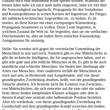
Zukunft noch eine bedeutende Rolle spielen werden. Während der
letzten Jahre habe ich mich stark dafür eingesetzt, habe ich viel über
die Notwendigkeit nachgedacht, Propaganda für den Sozialismus
und Kosmopolitismus in weiten Kreisen der Ingenieure, der Flieger,
der militärisch-technischen Angestellten etc. zu treiben. Es ist
sinnlos, an diese Kreise mit einer zweispurigen Klassenkrieg-
Propaganda herantreten zu wollen. Diese Leute begreifen, in
welchem Zustand die Welt ist. Sie begreifen, dass sie ein verfluchtes
Durcheinander ist, aber sie halten Ihren einfachen Klassenkrieg-
Antagonismus für unsinnig.
Stalin:
Sie wenden sich gegen die vereinfachte Unterteilung der
Menschheit in arm und reich. Natürlich gibt es eine Mittelschicht; es
gibt die technische Intelligenz, die Sie angesprochen haben, und es
gibt sehr gute und sehr redliche Menschen in ihr. Es gibt in ihr auch
unredliche und schlechte Menschen. Sie finden hier überhaupt alle
Arten von Menschen. Aber zuallererst zerfällt die Menschheit in
reich und arm, in Besitzende und Ausgebeutete, und von dieser
grundlegenden Zweiteilung absehen, heißt, von der grundlegenden
Tatsache absehen. Ich bestreite nicht die Existenz von Zwischen-,
von Mittelschichten, die sich entweder auf die eine oder die andere
Seite dieser beiden kämpfenden Klassen schlagen oder aber in
diesem Kampf eine neutrale oder halbneutrale Position beziehen.
Aber ich wiederhole, von dieser grundlegenden Zweiteilung der
Gesellschaft und dem grundlegenden Kampf zwischen den beiden