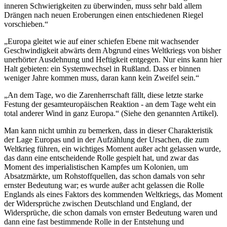
inneren Schwierigkeiten zu überwinden, muss sehr bald allem
Drängen nach neuen Eroberungen einen entschiedenen Riegel
vorschieben.“
„Europa gleitet wie auf einer schiefen Ebene mit wachsender
Geschwindigkeit abwärts dem Abgrund eines Weltkriegs von bisher
unerhörter Ausdehnung und Heftigkeit entgegen. Nur eins kann hier
Halt gebieten: ein Systemwechsel in Rußland. Dass er binnen
weniger Jahre kommen muss, daran kann kein Zweifel sein.“
„An dem Tage, wo die Zarenherrschaft fällt, diese letzte starke
Festung der gesamteuropäischen Reaktion - an dem Tage weht ein
total anderer Wind in ganz Europa.“ (Siehe den genannten Artikel).
Man kann nicht umhin zu bemerken, dass in dieser Charakteristik
der Lage Europas und in der Aufzählung der Ursachen, die zum
Weltkrieg führen, ein wichtiges Moment außer acht gelassen wurde,
das dann eine entscheidende Rolle gespielt hat, und zwar das
Moment des imperialistischen Kampfes um Kolonien, um
Absatzmärkte, um Rohstoffquellen, das schon damals von sehr
ernster Bedeutung war; es wurde außer acht gelassen die Rolle
Englands als eines Faktors des kommenden Weltkriegs, das Moment
der Widersprüche zwischen Deutschland und England, der
Widersprüche, die schon damals von ernster Bedeutung waren und
dann eine fast bestimmende Rolle in der Entstehung und