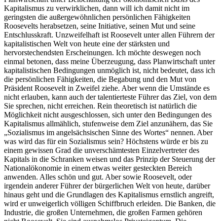
Kapitalismus zu verwirklichen, dann will ich damit nicht im
geringsten die außergewöhnlichen persönlichen Fähigkeiten
Roosevelts herabsetzen, seine Initiative, seinen Mut und seine
Entschlusskraft. Unzweifelhaft ist Roosevelt unter allen Führern der
kapitalistischen Welt von heute eine der stärksten und
hervorstechendsten Erscheinungen. Ich möchte deswegen noch
einmal betonen, dass meine Überzeugung, dass Planwirtschaft unter
kapitalistischen Bedingungen unmöglich ist, nicht bedeutet, dass ich
die persönlichen Fähigkeiten, die Begabung und den Mut von
Präsident Roosevelt in Zweifel ziehe. Aber wenn die Umstände es
nicht erlauben, kann auch der talentierteste Führer das Ziel, von dem
Sie sprechen, nicht erreichen. Rein theoretisch ist natürlich die
Möglichkeit nicht ausgeschlossen, sich unter den Bedingungen des
Kapitalismus allmählich, stufenweise dem Ziel anzunähern, das Sie
„Sozialismus im angelsächsischen Sinne des Wortes“ nennen. Aber
was wird das für ein Sozialismus sein? Höchstens würde er bis zu
einem gewissen Grad die unverschämtesten Einzelvertreter des
Kapitals in die Schranken weisen und das Prinzip der Steuerung der
Nationalökonomie in einem etwas weiter gesteckten Bereich
anwenden. Alles schön und gut. Aber sowie Roosevelt, oder
irgendein anderer Führer der bürgerlichen Welt von heute, darüber
hinaus geht und die Grundlagen des Kapitalismus ernstlich angreift,
wird er unweigerlich völligen Schiffbruch erleiden. Die Banken, die
Industrie, die großen Unternehmen, die großen Farmen gehören