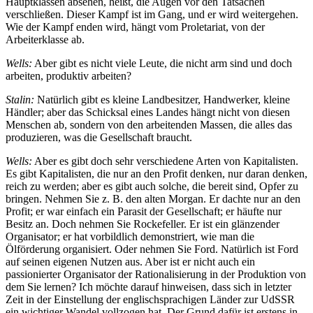
Hauptklassen absehen, heißt, die Augen vor den Tatsachen
verschließen. Dieser Kampf ist im Gang, und er wird weitergehen.
Wie der Kampf enden wird, hängt vom Proletariat, von der
Arbeiterklasse ab.
Wells:
Aber gibt es nicht viele Leute, die nicht arm sind und doch
arbeiten, produktiv arbeiten?
Stalin:
Natürlich gibt es kleine Landbesitzer, Handwerker, kleine
Händler; aber das Schicksal eines Landes hängt nicht von diesen
Menschen ab, sondern von den arbeitenden Massen, die alles das
produzieren, was die Gesellschaft braucht.
Wells:
Aber es gibt doch sehr verschiedene Arten von Kapitalisten.
Es gibt Kapitalisten, die nur an den Profit denken, nur daran denken,
reich zu werden; aber es gibt auch solche, die bereit sind, Opfer zu
bringen. Nehmen Sie z. B. den alten Morgan. Er dachte nur an den
Profit; er war einfach ein Parasit der Gesellschaft; er häufte nur
Besitz an. Doch nehmen Sie Rockefeller. Er ist ein glänzender
Organisator; er hat vorbildlich demonstriert, wie man die
Ölförderung organisiert. Oder nehmen Sie Ford. Natürlich ist Ford
auf seinen eigenen Nutzen aus. Aber ist er nicht auch ein
passionierter Organisator der Rationalisierung in der Produktion von
dem Sie lernen? Ich möchte darauf hinweisen, dass sich in letzter
Zeit in der Einstellung der englischsprachigen Länder zur UdSSR
ein wichtiger Wandel vollzogen hat. Der Grund dafür ist erstens in