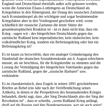
England und Deutschland ebenfalls außer acht gelassen werden,
wenn die Annexion Elsass-Lothringens an Deutschland als
Kriegsfaktor in den Hintergrund, der Drang des russischen Zarismus
nach Konstantinopel als der wichtigste und sogar bestimmendste
Kriegsfaktor aber in den Vordergrund geschoben wird, wenn
schließlich der russische Zarismus die letzte Stütze der
gesamteuropäischen Reaktion ist - ist es dann nicht klar, dass ein
Krieg - sagen wir - des bürgerlichen Deutschlands gegen das
zaristische Rußland kein imperialistischer, kein räuberischer, kein
volksfeindlicher Krieg, sondern ein Befreiungskrieg oder fast ein
Befreiungskrieg ist?
Es ist kaum zu bezweifeln, dass ein analoger Gedankengang den
Sündenfall der deutschen Sozialdemokratie am 4. August erleichtern
musste, als sie beschloss, für die Kriegskredite zu stimmen und die
Losung der Verteidigung des bürgerlichen Vaterlandes gegen das
zaristische Rußland, gegen die „russische Barbarei“ usw.
verkündete.
Es ist charakteristisch, dass Engels in seinen 1891 geschriebenen
Briefen an Bebel (ein Jahr nach der Veröffentlichung seines
Artikels), in denen er die Perspektiven des herannahenden Krieges
behandelt, direkt sagt, dass „der Sieg Deutschlands also der Sieg der
Revolution ist“ , dass er schreibt, „wenn Rußland Krieg anfängt,
druff auf die Russen und ihre Bundesgenossen, wer sie auch seien“.