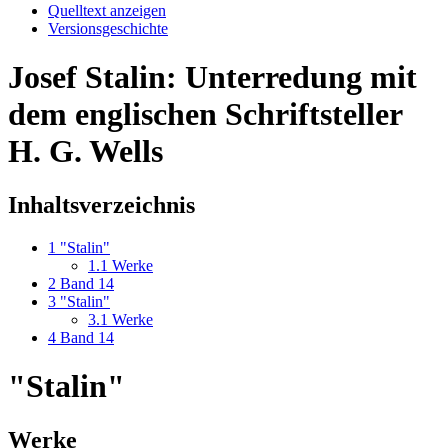
Quelltext anzeigen
Versionsgeschichte
Josef Stalin: Unterredung mit
dem englischen Schriftsteller
H. G. Wells
Inhaltsverzeichnis
1
"Stalin"
1.1
Werke
2
Band 14
3
"Stalin"
3.1
Werke
4
Band 14
"Stalin"
Werke