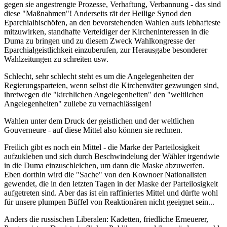
gegen sie angestrengte Prozesse, Verhaftung, Verbannung - das sind
diese "Maßnahmen"! Anderseits rät der Heilige Synod den
Eparchialbischöfen, an den bevorstehenden Wahlen aufs lebhafteste
mitzuwirken, standhafte Verteidiger der Kircheninteressen in die
Duma zu bringen und zu diesem Zweck Wahlkongresse der
Eparchialgeistlichkeit einzuberufen, zur Herausgabe besonderer
Wahlzeitungen zu schreiten usw.
Schlecht, sehr schlecht steht es um die Angelegenheiten der
Regierungsparteien, wenn selbst die Kirchenväter gezwungen sind,
ihretwegen die "kirchlichen Angelegenheiten" den "weltlichen
Angelegenheiten" zuliebe zu vernachlässigen!
Wahlen unter dem Druck der geistlichen und der weltlichen
Gouverneure - auf diese Mittel also können sie rechnen.
Freilich gibt es noch ein Mittel - die Marke der Parteilosigkeit
aufzukleben und sich durch Beschwindelung der Wähler irgendwie
in die Duma einzuschleichen, um dann die Maske abzuwerfen.
Eben dorthin wird die "Sache" von den Kownoer Nationalisten
gewendet, die in den letzten Tagen in der Maske der Parteilosigkeit
aufgetreten sind. Aber das ist ein raffiniertes Mittel und dürfte wohl
für unsere plumpen Büffel von Reaktionären nicht geeignet sein...
Anders die russischen Liberalen: Kadetten, friedliche Erneuerer,