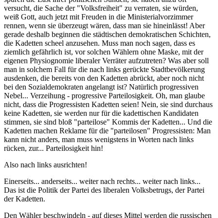
versucht, die Sache der "Volksfreiheit" zu verraten, sie würden,
weiß Gott, auch jetzt mit Freuden in die Ministerialvorzimmer
rennen, wenn sie überzeugt wären, dass man sie hineinlässt! Aber
gerade deshalb beginnen die städtischen demokratischen Schichten,
die Kadetten scheel anzusehen. Muss man noch sagen, dass es
ziemlich gefährlich ist, vor solchen Wählern ohne Maske, mit der
eigenen Physiognomie liberaler Verräter aufzutreten? Was aber soll
man in solchem Fall für die nach links gerückte Stadtbevölkerung
ausdenken, die bereits von den Kadetten abrückt, aber noch nicht
bei den Sozialdemokraten angelangt ist? Natürlich progressiven
Nebel... Verzeihung - progressive Parteilosigkeit. Oh, man glaube
nicht, dass die Progressisten Kadetten seien! Nein, sie sind durchaus
keine Kadetten, sie werden nur für die kadettischen Kandidaten
stimmen, sie sind bloß "parteilose" Kommis der Kadetten... Und die
Kadetten machen Reklame für die "parteilosen" Progressisten: Man
kann nicht anders, man muss wenigstens in Worten nach links
rücken, zur... Parteilosigkeit hin!
Also nach links ausrichten!
Einerseits... anderseits... weiter nach rechts... weiter nach links...
Das ist die Politik der Partei des liberalen Volksbetrugs, der Partei
der Kadetten.
Den Wähler beschwindeln - auf dieses Mittel werden die russischen