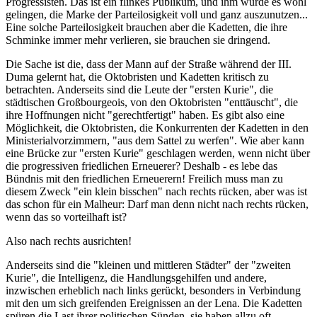
Progressisten. Das ist ein flinkes Publikum, und ihm würde es wohl
gelingen, die Marke der Parteilosigkeit voll und ganz auszunutzen...
Eine solche Parteilosigkeit brauchen aber die Kadetten, die ihre
Schminke immer mehr verlieren, sie brauchen sie dringend.
Die Sache ist die, dass der Mann auf der Straße während der III.
Duma gelernt hat, die Oktobristen und Kadetten kritisch zu
betrachten. Anderseits sind die Leute der "ersten Kurie", die
städtischen Großbourgeois, von den Oktobristen "enttäuscht", die
ihre Hoffnungen nicht "gerechtfertigt" haben. Es gibt also eine
Möglichkeit, die Oktobristen, die Konkurrenten der Kadetten in den
Ministerialvorzimmern, "aus dem Sattel zu werfen". Wie aber kann
eine Brücke zur "ersten Kurie" geschlagen werden, wenn nicht über
die progressiven friedlichen Erneuerer? Deshalb - es lebe das
Bündnis mit den friedlichen Erneuerern! Freilich muss man zu
diesem Zweck "ein klein bisschen" nach rechts rücken, aber was ist
das schon für ein Malheur: Darf man denn nicht nach rechts rücken,
wenn das so vorteilhaft ist?
Also nach rechts ausrichten!
Anderseits sind die "kleinen und mittleren Städter" der "zweiten
Kurie", die Intelligenz, die Handlungsgehilfen und andere,
inzwischen erheblich nach links gerückt, besonders in Verbindung
mit den um sich greifenden Ereignissen an der Lena. Die Kadetten
spüren die Last ihrer politischen Sünden, sie haben allzu oft