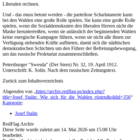
Liberalen rechnen.
Und - das muss betont werden - die parteilose Scharlatanerie kann
bei den Wahlen eine große Rolle spielen. Sie kann eine große Rolle
spielen, wenn die Sozialdemokraten den liberalen Herren nicht die
Maske herunterreißen, wenn sie anlässlich der beginnenden Wahlen
keine energische Kampagne führen, wenn sie nicht alle ihnen zur
Verfügung stehenden Kräfte aufbieten, damit sich die städtischen
demokratischen Schichten um den Führer der Befreiungsbewegung,
um das russische Proletariat zusammenschließen.
Petersburger "Swesda" (Der Stern) Nr. 32, 19. April 1912.
Unterschrift: K. Solin. Nach dem russischen Zeitungstext.
Zurück zum Inhaltsverzeichnis
Abgerufen von „
https://archiv.redflag.ps/index.php?
title=Josef_Stalin:_Wie_sich_für_die_Wahlen_rüsten&oldid=356
“
Kategorie
:
Josef Stalin
RedFlag Archiv
Diese Seite wurde zuletzt am 14. Mai 2026 um 15:08 Uhr
bearbeitet.