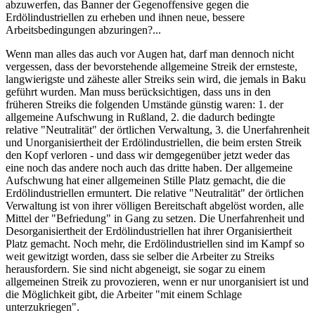
abzuwerfen, das Banner der Gegenoffensive gegen die
Erdölindustriellen zu erheben und ihnen neue, bessere
Arbeitsbedingungen abzuringen?...
Wenn man alles das auch vor Augen hat, darf man dennoch nicht
vergessen, dass der bevorstehende allgemeine Streik der ernsteste,
langwierigste und zäheste aller Streiks sein wird, die jemals in Baku
geführt wurden. Man muss berücksichtigen, dass uns in den
früheren Streiks die folgenden Umstände günstig waren: 1. der
allgemeine Aufschwung in Rußland, 2. die dadurch bedingte
relative "Neutralität" der örtlichen Verwaltung, 3. die Unerfahrenheit
und Unorganisiertheit der Erdölindustriellen, die beim ersten Streik
den Kopf verloren - und dass wir demgegenüber jetzt weder das
eine noch das andere noch auch das dritte haben. Der allgemeine
Aufschwung hat einer allgemeinen Stille Platz gemacht, die die
Erdölindustriellen ermuntert. Die relative "Neutralität" der örtlichen
Verwaltung ist von ihrer völligen Bereitschaft abgelöst worden, alle
Mittel der "Befriedung" in Gang zu setzen. Die Unerfahrenheit und
Desorganisiertheit der Erdölindustriellen hat ihrer Organisiertheit
Platz gemacht. Noch mehr, die Erdölindustriellen sind im Kampf so
weit gewitzigt worden, dass sie selber die Arbeiter zu Streiks
herausfordern. Sie sind nicht abgeneigt, sie sogar zu einem
allgemeinen Streik zu provozieren, wenn er nur unorganisiert ist und
die Möglichkeit gibt, die Arbeiter "mit einem Schlage
unterzukriegen".