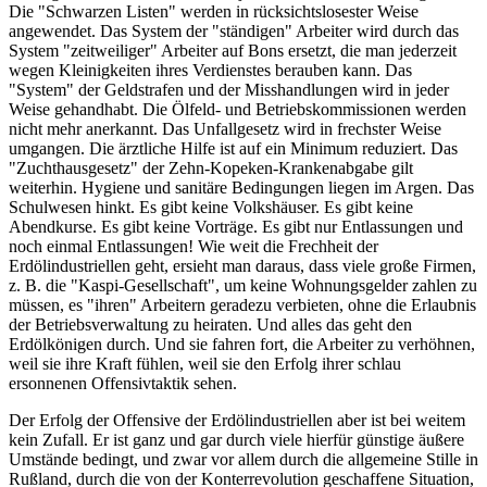
Die "Schwarzen Listen" werden in rücksichtslosester Weise
angewendet. Das System der "ständigen" Arbeiter wird durch das
System "zeitweiliger" Arbeiter auf Bons ersetzt, die man jederzeit
wegen Kleinigkeiten ihres Verdienstes berauben kann. Das
"System" der Geldstrafen und der Misshandlungen wird in jeder
Weise gehandhabt. Die Ölfeld- und Betriebskommissionen werden
nicht mehr anerkannt. Das Unfallgesetz wird in frechster Weise
umgangen. Die ärztliche Hilfe ist auf ein Minimum reduziert. Das
"Zuchthausgesetz" der Zehn-Kopeken-Krankenabgabe gilt
weiterhin. Hygiene und sanitäre Bedingungen liegen im Argen. Das
Schulwesen hinkt. Es gibt keine Volkshäuser. Es gibt keine
Abendkurse. Es gibt keine Vorträge. Es gibt nur Entlassungen und
noch einmal Entlassungen! Wie weit die Frechheit der
Erdölindustriellen geht, ersieht man daraus, dass viele große Firmen,
z. B. die "Kaspi-Gesellschaft", um keine Wohnungsgelder zahlen zu
müssen, es "ihren" Arbeitern geradezu verbieten, ohne die Erlaubnis
der Betriebsverwaltung zu heiraten. Und alles das geht den
Erdölkönigen durch. Und sie fahren fort, die Arbeiter zu verhöhnen,
weil sie ihre Kraft fühlen, weil sie den Erfolg ihrer schlau
ersonnenen Offensivtaktik sehen.
Der Erfolg der Offensive der Erdölindustriellen aber ist bei weitem
kein Zufall. Er ist ganz und gar durch viele hierfür günstige äußere
Umstände bedingt, und zwar vor allem durch die allgemeine Stille in
Rußland, durch die von der Konterrevolution geschaffene Situation,