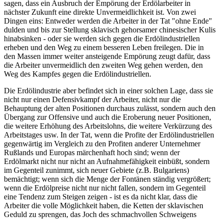
sagen, dass ein Ausbruch der Empörung der Erdölarbeiter in
nächster Zukunft eine direkte Unvermeidlichkeit ist. Von zwei
Dingen eins: Entweder werden die Arbeiter in der Tat "ohne Ende"
dulden und bis zur Stellung sklavisch gehorsamer chinesischer Kulis
hinabsinken - oder sie werden sich gegen die Erdölindustriellen
erheben und den Weg zu einem besseren Leben freilegen. Die in
den Massen immer weiter ansteigende Empörung zeugt dafür, dass
die Arbeiter unvermeidlich den zweiten Weg gehen werden, den
Weg des Kampfes gegen die Erdölindustriellen.
Die Erdölindustrie aber befindet sich in einer solchen Lage, dass sie
nicht nur einen Defensivkampf der Arbeiter, nicht nur die
Behauptung der alten Positionen durchaus zulässt, sondern auch den
Übergang zur Offensive und auch die Eroberung neuer Positionen,
die weitere Erhöhung des Arbeitslohns, die weitere Verkürzung des
Arbeitstages usw. In der Tat, wenn die Profite der Erdölindustriellen
gegenwärtig im Vergleich zu den Profiten anderer Unternehmer
Rußlands und Europas märchenhaft hoch sind; wenn der
Erdölmarkt nicht nur nicht an Aufnahmefähigkeit einbüßt, sondern
im Gegenteil zunimmt, sich neuer Gebiete (z.B. Bulgariens)
bemächtigt; wenn sich die Menge der Fontänen ständig vergrößert;
wenn die Erdölpreise nicht nur nicht fallen, sondern im Gegenteil
eine Tendenz zum Steigen zeigen - ist es da nicht klar, dass die
Arbeiter die volle Möglichkeit haben, die Ketten der sklavischen
Geduld zu sprengen, das Joch des schmachvollen Schweigens