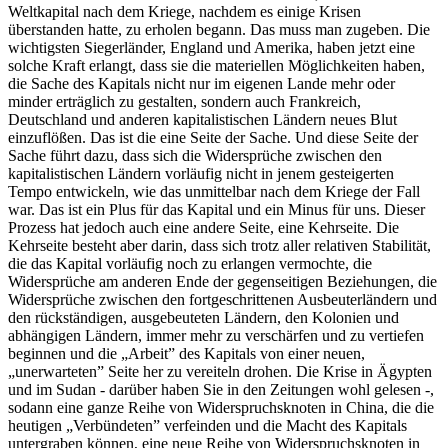
Weltkapital nach dem Kriege, nachdem es einige Krisen
überstanden hatte, zu erholen begann. Das muss man zugeben. Die
wichtigsten Siegerländer, England und Amerika, haben jetzt eine
solche Kraft erlangt, dass sie die materiellen Möglichkeiten haben,
die Sache des Kapitals nicht nur im eigenen Lande mehr oder
minder erträglich zu gestalten, sondern auch Frankreich,
Deutschland und anderen kapitalistischen Ländern neues Blut
einzuflößen. Das ist die eine Seite der Sache. Und diese Seite der
Sache führt dazu, dass sich die Widersprüche zwischen den
kapitalistischen Ländern vorläufig nicht in jenem gesteigerten
Tempo entwickeln, wie das unmittelbar nach dem Kriege der Fall
war. Das ist ein Plus für das Kapital und ein Minus für uns. Dieser
Prozess hat jedoch auch eine andere Seite, eine Kehrseite. Die
Kehrseite besteht aber darin, dass sich trotz aller relativen Stabilität,
die das Kapital vorläufig noch zu erlangen vermochte, die
Widersprüche am anderen Ende der gegenseitigen Beziehungen, die
Widersprüche zwischen den fortgeschrittenen Ausbeuterländern und
den rückständigen, ausgebeuteten Ländern, den Kolonien und
abhängigen Ländern, immer mehr zu verschärfen und zu vertiefen
beginnen und die „Arbeit” des Kapitals von einer neuen,
„unerwarteten” Seite her zu vereiteln drohen. Die Krise in Ägypten
und im Sudan - darüber haben Sie in den Zeitungen wohl gelesen -,
sodann eine ganze Reihe von Widerspruchsknoten in China, die die
heutigen „Verbündeten” verfeinden und die Macht des Kapitals
untergraben können, eine neue Reihe von Widerspruchsknoten in