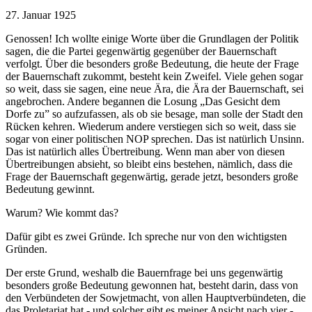
27. Januar 1925
Genossen! Ich wollte einige Worte über die Grundlagen der Politik
sagen, die die Partei gegenwärtig gegenüber der Bauernschaft
verfolgt. Über die besonders große Bedeutung, die heute der Frage
der Bauernschaft zukommt, besteht kein Zweifel. Viele gehen sogar
so weit, dass sie sagen, eine neue Ära, die Ära der Bauernschaft, sei
angebrochen. Andere begannen die Losung „Das Gesicht dem
Dorfe zu” so aufzufassen, als ob sie besage, man solle der Stadt den
Rücken kehren. Wiederum andere verstiegen sich so weit, dass sie
sogar von einer politischen NOP sprechen. Das ist natürlich Unsinn.
Das ist natürlich alles Übertreibung. Wenn man aber von diesen
Übertreibungen absieht, so bleibt eins bestehen, nämlich, dass die
Frage der Bauernschaft gegenwärtig, gerade jetzt, besonders große
Bedeutung gewinnt.
Warum? Wie kommt das?
Dafür gibt es zwei Gründe. Ich spreche nur von den wichtigsten
Gründen.
Der erste Grund, weshalb die Bauernfrage bei uns gegenwärtig
besonders große Bedeutung gewonnen hat, besteht darin, dass von
den Verbündeten der Sowjetmacht, von allen Hauptverbündeten, die
das Proletariat hat - und solcher gibt es meiner Ansicht nach vier -,