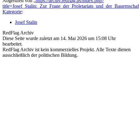
Abgerufen von „
https://archiv.redflag.ps/index.php?
title=Josef_Stalin:_Zur_Frage_der_Proletariats_und_der_Bauernscha
Kategorie
:
Josef Stalin
RedFlag Archiv
Diese Seite wurde zuletzt am 14. Mai 2026 um 15:08 Uhr
bearbeitet.
RedFlag Archiv ist kein kommerzielles Projekt. Alle Texte dienen
ausschließlich der politischen Bildung.