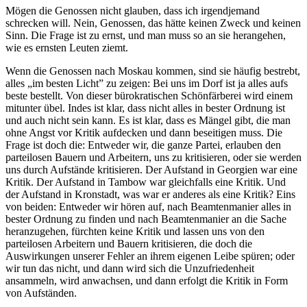
Mögen die Genossen nicht glauben, dass ich irgendjemand
schrecken will. Nein, Genossen, das hätte keinen Zweck und keinen
Sinn. Die Frage ist zu ernst, und man muss so an sie herangehen,
wie es ernsten Leuten ziemt.
Wenn die Genossen nach Moskau kommen, sind sie häufig bestrebt,
alles „im besten Licht” zu zeigen: Bei uns im Dorf ist ja alles aufs
beste bestellt. Von dieser bürokratischen Schönfärberei wird einem
mitunter übel. Indes ist klar, dass nicht alles in bester Ordnung ist
und auch nicht sein kann. Es ist klar, dass es Mängel gibt, die man
ohne Angst vor Kritik aufdecken und dann beseitigen muss. Die
Frage ist doch die: Entweder wir, die ganze Partei, erlauben den
parteilosen Bauern und Arbeitern, uns zu kritisieren, oder sie werden
uns durch Aufstände kritisieren. Der Aufstand in Georgien war eine
Kritik. Der Aufstand in Tambow war gleichfalls eine Kritik. Und
der Aufstand in Kronstadt, was war er anderes als eine Kritik? Eins
von beiden: Entweder wir hören auf, nach Beamtenmanier alles in
bester Ordnung zu finden und nach Beamtenmanier an die Sache
heranzugehen, fürchten keine Kritik und lassen uns von den
parteilosen Arbeitern und Bauern kritisieren, die doch die
Auswirkungen unserer Fehler an ihrem eigenen Leibe spüren; oder
wir tun das nicht, und dann wird sich die Unzufriedenheit
ansammeln, wird anwachsen, und dann erfolgt die Kritik in Form
von Aufständen.