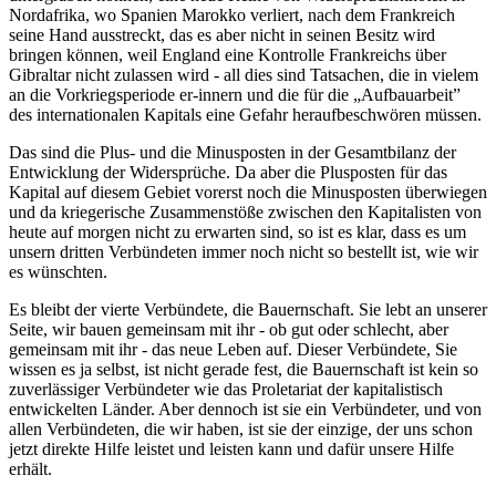
Nordafrika, wo Spanien Marokko verliert, nach dem Frankreich
seine Hand ausstreckt, das es aber nicht in seinen Besitz wird
bringen können, weil England eine Kontrolle Frankreichs über
Gibraltar nicht zulassen wird - all dies sind Tatsachen, die in vielem
an die Vorkriegsperiode er-innern und die für die „Aufbauarbeit”
des internationalen Kapitals eine Gefahr heraufbeschwören müssen.
Das sind die Plus- und die Minusposten in der Gesamtbilanz der
Entwicklung der Widersprüche. Da aber die Plusposten für das
Kapital auf diesem Gebiet vorerst noch die Minusposten überwiegen
und da kriegerische Zusammenstöße zwischen den Kapitalisten von
heute auf morgen nicht zu erwarten sind, so ist es klar, dass es um
unsern dritten Verbündeten immer noch nicht so bestellt ist, wie wir
es wünschten.
Es bleibt der vierte Verbündete, die Bauernschaft. Sie lebt an unserer
Seite, wir bauen gemeinsam mit ihr - ob gut oder schlecht, aber
gemeinsam mit ihr - das neue Leben auf. Dieser Verbündete, Sie
wissen es ja selbst, ist nicht gerade fest, die Bauernschaft ist kein so
zuverlässiger Verbündeter wie das Proletariat der kapitalistisch
entwickelten Länder. Aber dennoch ist sie ein Verbündeter, und von
allen Verbündeten, die wir haben, ist sie der einzige, der uns schon
jetzt direkte Hilfe leistet und leisten kann und dafür unsere Hilfe
erhält.