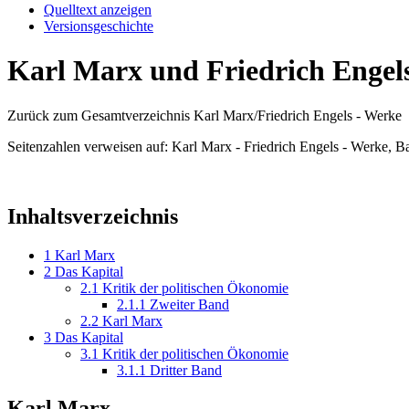
Quelltext anzeigen
Versionsgeschichte
Karl Marx und Friedrich Engels
Zurück zum Gesamtverzeichnis Karl Marx/Friedrich Engels - Werke
Seitenzahlen verweisen auf: Karl Marx - Friedrich Engels - Werke, B
Inhaltsverzeichnis
1
Karl Marx
2
Das Kapital
2.1
Kritik der politischen Ökonomie
2.1.1
Zweiter Band
2.2
Karl Marx
3
Das Kapital
3.1
Kritik der politischen Ökonomie
3.1.1
Dritter Band
Karl Marx