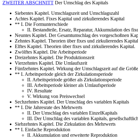
ZWEITER ABSCHNITT
Der Umschlag des Kapitals
Siebentes Kapitel. Umschlagszeit und Umschlagszahl
Achtes Kapitel. Fixes Kapital und zirkulierendes Kapital
** I. Die Formunterschiede
II. Bestandteile, Ersatz, Reparatur, Akkumulation des fix
Neuntes Kapitel. Der Gesamtumschlag des vorgeschoßnen Kap
Zehntes Kapitel. Theorien über fixes und zirkulierendes Kapit
Elftes Kapitel. Theorien über fixes und zirkulierendes Kapital.
Zwölftes Kapitel. Die Arbeitsperiode
Dreizehntes Kapitel. Die Produktionszeit
Vierzehntes Kapitel. Die Umlaufszeit
Fünfzehntes Kapitel. Wirkung der Umschlagszeit auf die Größe
** I. Arbeitsperiode gleich der Zirkulationsperiode
II. Arbeitspeiriode größer als Zirkulationsperiode
III. Arbeitsperiode kleiner als Umlaufsperiode
IV. Resultate
V. Wirkung von Preiswechsel
Sechzehntes Kapitel. Der Umschlag des variablen Kapitals
** I. Die Jahresrate des Mehrwerts
II. Der Umschlag des variablen EinzelKapitals
III. Der Umschlag des variablen Kapitals, gesellschaftlich
Siebzehntes Kapitel. Die Zirkulation des Mehrwerts
** I. Einfache Reproduktion
II. Akkumulation und erweiterte Reproduktion