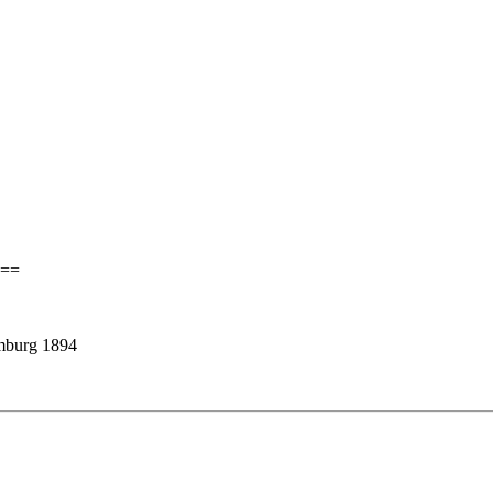
===
amburg 1894