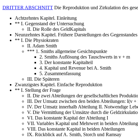
DRITTER ABSCHNITT
Die Reproduktion und Zirkulation des gesel
Achtzehntes Kapitel. Einleitung
** I. Gegenstand der Untersuchung
II. Die Rolle des GeldKapitals
Neunzehntes Kapitel. Frühere Darstellungen des Gegenstandes
** I. Die Physiokraten
II. Adam Smith
*** 1. Smiths allgemeine Gesichtspunkte
2. Smiths Auflösung des Tauschwerts in v + m
3. Der konstante Kapitalteil
4. Kapital und Revenue bei A. Smith
5. Zusammenfassung
III. Die Späteren
Zwanzigstes Kapitel. Einfache Reproduktion
** I. Stellung der Frage
II. Die zwei Abteilungen der gesellschaftlichen Produkti
III. Der Umsatz zwischen den beiden Abteilungen: I(v +
IV. Der Umsatz innerhalb Abteilung II. Notwendige Lebe
V. Die Vermittlung der Umsätze durch die Geldzirkulati
VI. Das konstante Kapital der Abteilung I
VII. Variables Kapital und Mehrwert in beiden Abteilun
VIII. Das konstante Kapital in beiden Abteilungen
IX. Rückblick auf A. Smith, Storch und Ramsay