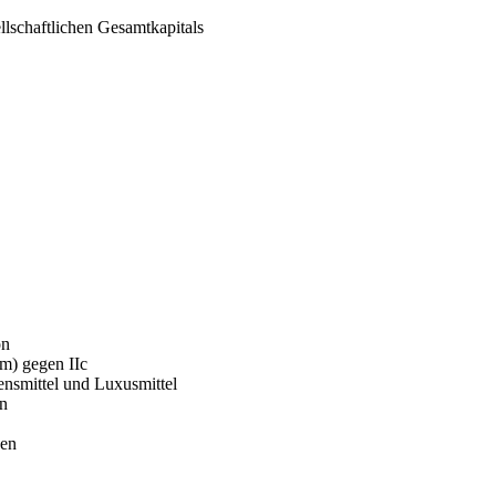
lschaftlichen Gesamtkapitals
on
 m) gegen IIc
nsmittel und Luxusmittel
on
gen