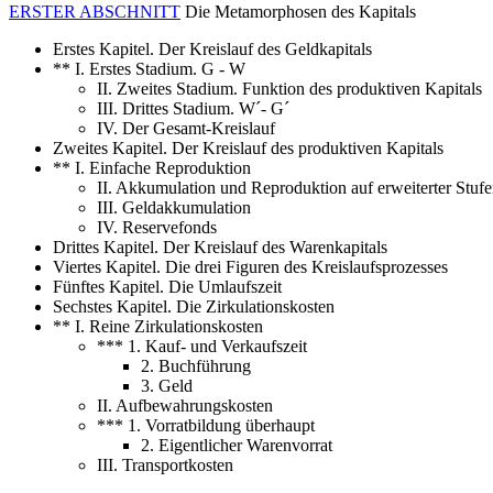
ERSTER ABSCHNITT
Die Metamorphosen des Kapitals
Erstes Kapitel. Der Kreislauf des Geldkapitals
** I. Erstes Stadium. G - W
II. Zweites Stadium. Funktion des produktiven Kapitals
III. Drittes Stadium. W´- G´
IV. Der Gesamt-Kreislauf
Zweites Kapitel. Der Kreislauf des produktiven Kapitals
** I. Einfache Reproduktion
II. Akkumulation und Reproduktion auf erweiterter Stufen
III. Geldakkumulation
IV. Reservefonds
Drittes Kapitel. Der Kreislauf des Warenkapitals
Viertes Kapitel. Die drei Figuren des Kreislaufsprozesses
Fünftes Kapitel. Die Umlaufszeit
Sechstes Kapitel. Die Zirkulationskosten
** I. Reine Zirkulationskosten
*** 1. Kauf- und Verkaufszeit
2. Buchführung
3. Geld
II. Aufbewahrungskosten
*** 1. Vorratbildung überhaupt
2. Eigentlicher Warenvorrat
III. Transportkosten