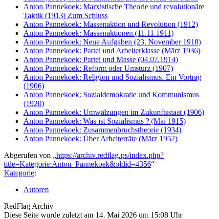
Anton Pannekoek: Marxistische Theorie und revolutionäre
Taktik (1913) Zum Schluss
Anton Pannekoek: Massenaktion und Revolution (1912)
Anton Pannekoek: Massenaktionen (11.11.1911)
Anton Pannekoek: Neue Aufgaben (23. November 1918)
Anton Pannekoek: Partei und Arbeiterklasse (März 1936)
Anton Pannekoek: Partei und Masse (04.07.1914)
Anton Pannekoek: Reform oder Umsturz (1907)
Anton Pannekoek: Religion und Sozialismus. Ein Vortrag
(1906)
Anton Pannekoek: Sozialdemokratie und Kommunismus
(1920)
Anton Pannekoek: Umwälzungen im Zukunftsstaat (1906)
Anton Pannekoek: Was ist Sozialismus ? (Mai 1915)
Anton Pannekoek: Zusammenbruchstheorie (1934)
Anton Pannekoek: Über Arbeiterräte (März 1952)
Abgerufen von „
https://archiv.redflag.ps/index.php?
title=Kategorie:Anton_Pannekoek&oldid=4356
“
Kategorie
:
Autoren
RedFlag Archiv
Diese Seite wurde zuletzt am 14. Mai 2026 um 15:08 Uhr