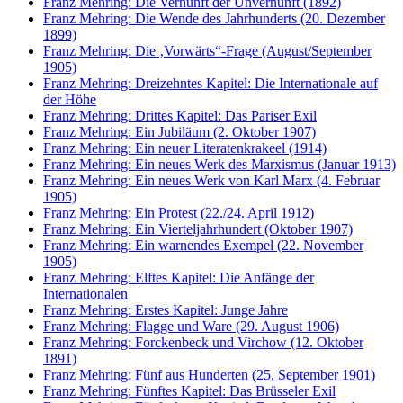
Franz Mehring: Die Vernunft der Unvernunft (1892)
Franz Mehring: Die Wende des Jahrhunderts (20. Dezember
1899)
Franz Mehring: Die ‚Vorwärts“-Frage (August/September
1905)
Franz Mehring: Dreizehntes Kapitel: Die Internationale auf
der Höhe
Franz Mehring: Drittes Kapitel: Das Pariser Exil
Franz Mehring: Ein Jubiläum (2. Oktober 1907)
Franz Mehring: Ein neuer Literatenkrakeel (1914)
Franz Mehring: Ein neues Werk des Marxismus (Januar 1913)
Franz Mehring: Ein neues Werk von Karl Marx (4. Februar
1905)
Franz Mehring: Ein Protest (22./24. April 1912)
Franz Mehring: Ein Vierteljahrhundert (Oktober 1907)
Franz Mehring: Ein warnendes Exempel (22. November
1905)
Franz Mehring: Elftes Kapitel: Die Anfänge der
Internationalen
Franz Mehring: Erstes Kapitel: Junge Jahre
Franz Mehring: Flagge und Ware (29. August 1906)
Franz Mehring: Forckenbeck und Virchow (12. Oktober
1891)
Franz Mehring: Fünf aus Hunderten (25. September 1901)
Franz Mehring: Fünftes Kapitel: Das Brüsseler Exil