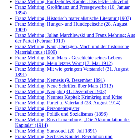
Franz Mehring: Fünfzehntes Kapitel: Das letzte Jahrzehnt
Franz Mehring: Großfinanz und Pressgewerbe (10. Januar
1894)
Franz Mehring: Historisch-materialistische Literatur (1907)
Franz Mehring: Hunger- und Hundepeitsche (28. August
1909)
Franz Mehring: Julian Marchlewski und Franz Mehring: Aus
der Partei (Februar 1913)
Franz Mehring: Kant, Dietzgen, Mach und der historische
Materialismus (1909)
Franz Mehring: Karl Marx - Geschichte seines Lebens
Franz Mehring: Mein letztes Wort (17. Mai 1912)
Franz Mehring: Mit wie geringem Verstande! (31. August
1891)
Franz Mehring: Nemesis (9. Dezember 1891)
Franz Mehring: Neue Schriften über Marx (1913)
Franz Mehring: Neujahr (31. Dezember 1903)
Franz Mehring: Neuntes Kapitel: Krimkrieg und Krise
Franz Mehring: Partei u. Vaterland (28. August 1914)
Franz Mehring: Personenregister
Franz Mehring: Politik und Sozialismus (1896)
Franz Mehring: Rosa Luxemburg, „Die Akkumulation des
Kapitals“ (1914)
Franz Mehring: Sanssouci (20. Juli 1891)
Franz Mehring: Sechstes Kapitel: Revolution und