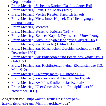
Gegenrevolution
Franz Mehring: Siebentes Kapitel: Das Londoner Exil
Franz Mehring: Stein, Heß, Marx (1897)
Franz Mehring: Viertes Kapitel: Friedrich Engels
Franz Mehring: Vierzehntes Kapitel: Der Niedergang der
Internationalen
Franz Mehring: Vorwort
Franz Mehring: Wesen d. Krieges (1914)
Franz Mehring: Zehntes Kapitel: Dynastische Umwälzungen
Franz Mehring: Zum Stuttgarter Kongress (August 1907)
Franz Mehring: Zur Abwehr (3. Mai 1912)
Franz Mehring: Zur bürgerlichen Geschichtsschreibung (29.
Dezember 1891)
Franz Mehring: Zur Philosophie und Poesie des Kapitalismus
(Juli 1891)
Franz Mehring: Zur Richtigstellung einer Richtigstellung (13.
Mai 1912)
Franz Mehring: Zwanzig Jahre (1. Oktober 1902)
Franz Mehring: Zweites Kapitel: Der Schüler Hegels
Franz Mehring: Zwölftes Kapitel: »Das Kapital«
Franz Mehring: Über Geschäfts- und Prinzipblätter (30.
November 1892)
Abgerufen von „
https://archiv.redflag.ps/index.php?
title=Kategorie:Franz_Mehring&oldid=4352
“