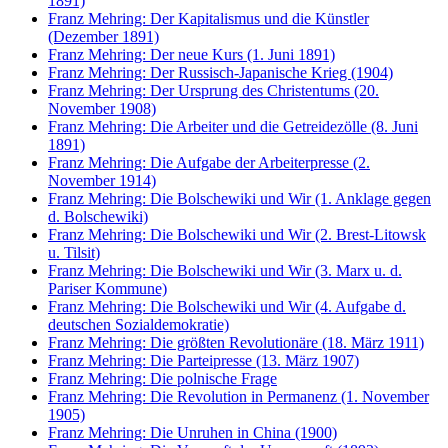
1891)
Franz Mehring: Der Kapitalismus und die Künstler
(Dezember 1891)
Franz Mehring: Der neue Kurs (1. Juni 1891)
Franz Mehring: Der Russisch-Japanische Krieg (1904)
Franz Mehring: Der Ursprung des Christentums (20.
November 1908)
Franz Mehring: Die Arbeiter und die Getreidezölle (8. Juni
1891)
Franz Mehring: Die Aufgabe der Arbeiterpresse (2.
November 1914)
Franz Mehring: Die Bolschewiki und Wir (1. Anklage gegen
d. Bolschewiki)
Franz Mehring: Die Bolschewiki und Wir (2. Brest-Litowsk
u. Tilsit)
Franz Mehring: Die Bolschewiki und Wir (3. Marx u. d.
Pariser Kommune)
Franz Mehring: Die Bolschewiki und Wir (4. Aufgabe d.
deutschen Sozialdemokratie)
Franz Mehring: Die größten Revolutionäre (18. März 1911)
Franz Mehring: Die Parteipresse (13. März 1907)
Franz Mehring: Die polnische Frage
Franz Mehring: Die Revolution in Permanenz (1. November
1905)
Franz Mehring: Die Unruhen in China (1900)