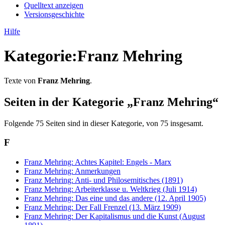
Quelltext anzeigen
Versionsgeschichte
Hilfe
Kategorie
:
Franz Mehring
Texte von
Franz Mehring
.
Seiten in der Kategorie „Franz Mehring“
Folgende 75 Seiten sind in dieser Kategorie, von 75 insgesamt.
F
Franz Mehring: Achtes Kapitel: Engels - Marx
Franz Mehring: Anmerkungen
Franz Mehring: Anti- und Philosemitisches (1891)
Franz Mehring: Arbeiterklasse u. Weltkrieg (Juli 1914)
Franz Mehring: Das eine und das andere (12. April 1905)
Franz Mehring: Der Fall Frenzel (13. März 1909)
Franz Mehring: Der Kapitalismus und die Kunst (August