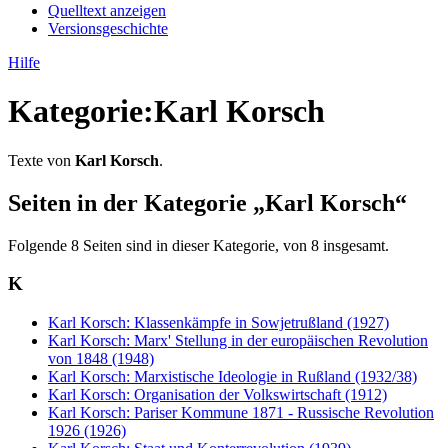
Quelltext anzeigen
Versionsgeschichte
Hilfe
Kategorie
:
Karl Korsch
Texte von
Karl Korsch
.
Seiten in der Kategorie „Karl Korsch“
Folgende 8 Seiten sind in dieser Kategorie, von 8 insgesamt.
K
Karl Korsch: Klassenkämpfe in Sowjetrußland (1927)
Karl Korsch: Marx' Stellung in der europäischen Revolution
von 1848 (1948)
Karl Korsch: Marxistische Ideologie in Rußland (1932/38)
Karl Korsch: Organisation der Volkswirtschaft (1912)
Karl Korsch: Pariser Kommune 1871 - Russische Revolution
1926 (1926)