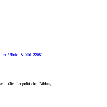
:Walter_Ulbricht&oldid=2208
“
chließlich der politischen Bildung.