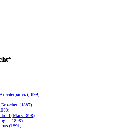
cht“
rbeiterpartei; (1899)
 Groschen (1887)
1883)
lution! (März 1898)
August 1898)
ismus (1891)