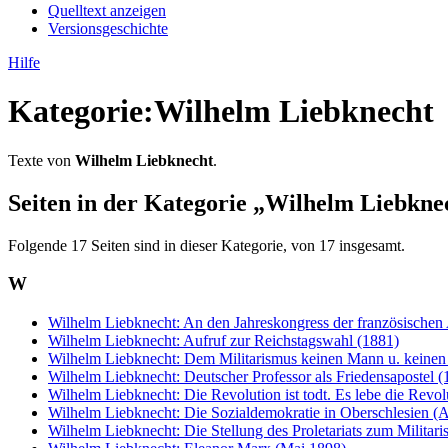
Quelltext anzeigen
Versionsgeschichte
Hilfe
Kategorie
:
Wilhelm Liebknecht
Texte von
Wilhelm Liebknecht
.
Seiten in der Kategorie „Wilhelm Liebkne
Folgende 17 Seiten sind in dieser Kategorie, von 17 insgesamt.
W
Wilhelm Liebknecht: An den Jahreskongress der französischen A
Wilhelm Liebknecht: Aufruf zur Reichstagswahl (1881)
Wilhelm Liebknecht: Dem Militarismus keinen Mann u. keinen
Wilhelm Liebknecht: Deutscher Professor als Friedensapostel (
Wilhelm Liebknecht: Die Revolution ist todt. Es lebe die Revo
Wilhelm Liebknecht: Die Sozialdemokratie in Oberschlesien (
Wilhelm Liebknecht: Die Stellung des Proletariats zum Militar