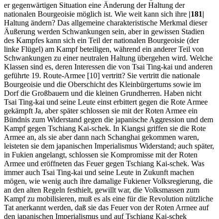
er gegenwärtigen Situation eine Änderung der Haltung der
nationalen Bourgeoisie möglich ist. Wie weit kann sich ihre
|181|
Haltung ändern? Das allgemeine charakteristische Merkmal dieser
Äußerung werden Schwankungen sein, aber in gewissen Stadien
des Kampfes kann sich ein Teil der nationalen Bourgeoisie (der
linke Flügel) am Kampf beteiligen, während ein anderer Teil von
Schwankungen zu einer neutralen Haltung übergehen wird. Welche
Klassen sind es, deren Interessen die von Tsai Ting-kai und anderen
geführte 19. Route-Armee [10] vertritt? Sie vertritt die nationale
Bourgeoisie und die Oberschicht des Kleinbürgertums sowie im
Dorf die Großbauern und die kleinen Grundherren. Haben nicht
Tsai Ting-kai und seine Leute einst erbittert gegen die Rote Armee
gekämpft Ja, aber später schlossen sie mit der Roten Armee ein
Bündnis zum Widerstand gegen die japanische Aggression und dem
Kampf gegen Tschiang Kai-schek. In Kiangsi griffen sie die Rote
Armee an, als sie aber dann nach Schanghai gekommen waren,
leisteten sie dem japanischen Imperialismus Widerstand; auch später,
in Fukien angelangt, schlossen sie Kompromisse mit der Roten
Armee und eröffneten das Feuer gegen Tschiang Kai-schek. Was
immer auch Tsai Ting-kai und seine Leute in Zukunft machen
mögen, wie wenig auch ihre damalige Fukiener Volksregierung, die
an den alten Regeln festhielt, gewillt war, die Volksmassen zum
Kampf zu mobilisieren, muß es als eine für die Revolution nützliche
Tat anerkannt werden, daß sie das Feuer von der Roten Arrnee auf
den japanischen Imperialismus und auf Tschiang Kai-schek