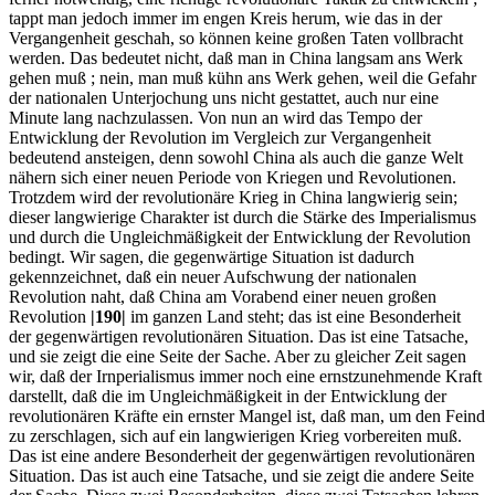
tappt man jedoch immer im engen Kreis herum, wie das in der
Vergangenheit geschah, so können keine großen Taten vollbracht
werden. Das bedeutet nicht, daß man in China langsam ans Werk
gehen muß ; nein, man muß kühn ans Werk gehen, weil die Gefahr
der nationalen Unterjochung uns nicht gestattet, auch nur eine
Minute lang nachzulassen. Von nun an wird das Tempo der
Entwicklung der Revolution im Vergleich zur Vergangenheit
bedeutend ansteigen, denn sowohl China als auch die ganze Welt
nähern sich einer neuen Periode von Kriegen und Revolutionen.
Trotzdem wird der revolutionäre Krieg in China langwierig sein;
dieser langwierige Charakter ist durch die Stärke des Imperialismus
und durch die Ungleichmäßigkeit der Entwicklung der Revolution
bedingt. Wir sagen, die gegenwärtige Situation ist dadurch
gekennzeichnet, daß ein neuer Aufschwung der nationalen
Revolution naht, daß China am Vorabend einer neuen großen
Revolution
|190|
im ganzen Land steht; das ist eine Besonderheit
der gegenwärtigen revolutionären Situation. Das ist eine Tatsache,
und sie zeigt die eine Seite der Sache. Aber zu gleicher Zeit sagen
wir, daß der Irnperialismus immer noch eine ernstzunehmende Kraft
darstellt, daß die im Ungleichmäßigkeit in der Entwicklung der
revolutionären Kräfte ein ernster Mangel ist, daß man, um den Feind
zu zerschlagen, sich auf ein langwierigen Krieg vorbereiten muß.
Das ist eine andere Besonderheit der gegenwärtigen revolutionären
Situation. Das ist auch eine Tatsache, und sie zeigt die andere Seite