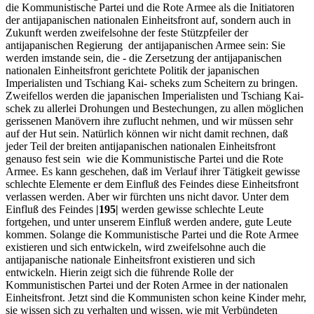
die Kommunistische Partei und die Rote Armee als die Initiatoren
der antijapanischen nationalen Einheitsfront auf, sondern auch in
Zukunft werden zweifelsohne der feste Stützpfeiler der
antijapanischen Regierung der antijapanischen Armee sein: Sie
werden imstande sein, die - die Zersetzung der antijapanischen
nationalen Einheitsfront gerichtete Politik der japanischen
Imperialisten und Tschiang Kai- scheks zum Scheitern zu bringen.
Zweifellos werden die japanischen Imperialisten und Tschiang Kai-
schek zu allerlei Drohungen und Bestechungen, zu allen möglichen
gerissenen Manövern ihre zuflucht nehmen, und wir müssen sehr
auf der Hut sein. Natürlich können wir nicht damit rechnen, daß
jeder Teil der breiten antijapanischen nationalen Einheitsfront
genauso fest sein wie die Kommunistische Partei und die Rote
Armee. Es kann geschehen, daß im Verlauf ihrer Tätigkeit gewisse
schlechte Elemente er dem Einfluß des Feindes diese Einheitsfront
verlassen werden. Aber wir fürchten uns nicht davor. Unter dem
Einfluß des Feindes
|195|
werden gewisse schlechte Leute
fortgehen, und unter unserem Einfluß werden andere, gute Leute
kommen. Solange die Kommunistische Partei und die Rote Armee
existieren und sich entwickeln, wird zweifelsohne auch die
antijapanische nationale Einheitsfront existieren und sich
entwickeln. Hierin zeigt sich die führende Rolle der
Kommunistischen Partei und der Roten Armee in der nationalen
Einheitsfront. Jetzt sind die Kommunisten schon keine Kinder mehr,
sie wissen sich zu verhalten und wissen, wie mit Verbündeten