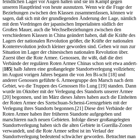
feindlichen Lager vor Augen halten und sie im Kampf gegen
unseren Hauptfeind von heute ausnutzen. Wenn wir die Frage der
Beziehungen zwischen den Klassen zusammenfassen, können wir
sagen, daß sich mit der grundlegenden Änderung der Lage, nämlich
mit dem Vordringen der japanischen Imperialisten südlich der
Großen Mauer, auch die Wechselbeziehungen zwischen den
verschiedenen Klassen in China geändert haben, daß die Kräfte des
Lagers der nationalen Revolution größer, die Kräfte der nationalen
Konterrevolution jedoch kleiner geworden sind. Gehen wir nun zur
Situation im Lager der chinesischen nationalen Revolution über.
Zuerst über die Rote Armee. Genossen, ihr wißt, daß die drei
Verbände der regulären Roten Armee Chinas schon seit etwa andert-
|185|
halb Jahren eine großangelegte Standortverlegung vollziehen;
im August vorigen Jahres begann die von Jen Bi-schi [18] und
anderer Genossen geführte 6. Armeegruppe den Marsch nach dem
Gebiet, wo die Truppen des Genossen Ho Lung [19] standen. Dann
wurde im Oktober mit der Verlegung des Standorts unserer Armee
[20] begonnen, und im März dieses Jahres haben auch die Einheiten
der Roten Armee des Szetschuan-Schensi-Grenzgebiets mit der
Verlegung ihres Standorts begonnen.[21] Diese drei Verbände der
Roten Armee haben ihre früheren Standorte aufgegeben und
marschieren nach neuen Gebieten. Infolge dieser großangelegten
Standortverlegung haben sich die alten Gebiete in Guerilla-Zonen
verwandelt, und die Rote Armee selbst ist im Verlauf der
Standortverlegung bedeutend schwächer geworden. Betrachtet man