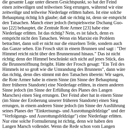
die gesamte Lage unter diesem Gesichtspunkt, so hat der Feind
einen zeitweiligen und teilweisen Sieg errungen, während wir eine
zeitweilige und teilweise Niederlage erlitten haben. Ist eine solche
Behauptung richtig Ich glaube; daß sie richtig ist, denn sie entspricht
den Tatsachen. Manch einer jedoch (beispielsweise Dschang Guo-
tao [22] behauptet, die Zentrale Rote Armee [23] habe eine
Niederlage erlitten. Ist das richtig? Nein, es ist falsch, denn es
entspricht nicht den Tatsachen. Wenn ein Marxist ein Problem
betrachtet, dann soll er nicht nur die einzelnen Teile, sondern auch
das Ganze sehen. Ein Frosch sitzt in einem Brunnen und sagt : "Der
Himmel reicht nicht über den Brunnenrand hinaus." Das ist nicht
richtig; denn der Himmel beschränkt sich nicht auf jenes Stück, das
die Brunnenöffnung freigibt. Hätte der Frosch gesagt: "Ein Teil des
Himmels ist so groß wie die Umrandung des Brunnens", dann wäre
das richtig, denn dies stimmt mit den Tatsachen überein: Wir sagen,
die Rote Armee habe in einem Sinne (im Sinne der Behauptung
ihrer früheren Standorte) eine Niederlage erlitten, in einem anderen
Sinne jedoch (im Sinne der Erfüllung des Planes des Langen
Marsches) einen Sieg errungen. Der Feind aber hat in einem Sinne
(im Sinne der Eroberung unserer früheren Standorte) einen Sieg
errungen, in einem anderen Sinne jedoch (im Sinne der Ausführung
seines Planes der "Einkreisungs- und Ausrottungsfeldzüge" und der
"Verfolgungs- und Ausrottungsfeldzüge") eine Niederlage erlitten.
Nur eine solche Formulierung ist richtig, denn wir haben den
Langen Marsch vollendet. Wenn die Rede schon vom Langen