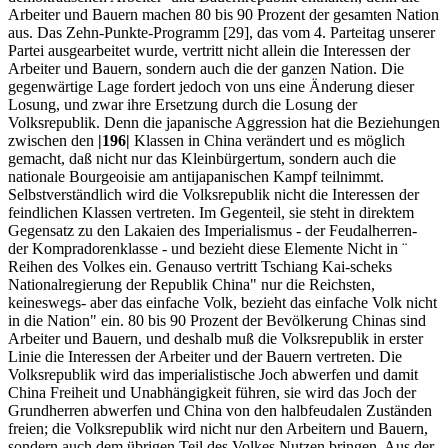
Arbeiter und Bauern machen 80 bis 90 Prozent der gesamten Nation
aus. Das Zehn-Punkte-Programm [29], das vom 4. Parteitag unserer
Partei ausgearbeitet wurde, vertritt nicht allein die Interessen der
Arbeiter und Bauern, sondern auch die der ganzen Nation. Die
gegenwärtige Lage fordert jedoch von uns eine Änderung dieser
Losung, und zwar ihre Ersetzung durch die Losung der
Volksrepublik. Denn die japanische Aggression hat die Beziehungen
zwischen den
|196|
Klassen in China verändert und es möglich
gemacht, daß nicht nur das Kleinbürgertum, sondern auch die
nationale Bourgeoisie am antijapanischen Kampf teilnimmt.
Selbstverständlich wird die Volksrepublik nicht die Interessen der
feindlichen Klassen vertreten. Im Gegenteil, sie steht in direktem
Gegensatz zu den Lakaien des Imperialismus - der Feudalherren-
der Kompradorenklasse - und bezieht diese Elemente Nicht in ¨
Reihen des Volkes ein. Genauso vertritt Tschiang Kai-scheks
Nationalregierung der Republik China" nur die Reichsten,
keineswegs- aber das einfache Volk, bezieht das einfache Volk nicht
in die Nation" ein. 80 bis 90 Prozent der Bevölkerung Chinas sind
Arbeiter und Bauern, und deshalb muß die Volksrepublik in erster
Linie die Interessen der Arbeiter und der Bauern vertreten. Die
Volksrepublik wird das imperialistische Joch abwerfen und damit
China Freiheit und Unabhängigkeit führen, sie wird das Joch der
Grundherren abwerfen und China von den halbfeudalen Zuständen
freien; die Volksrepublik wird nicht nur den Arbeitern und Bauern,
sondern auch dem übrigen Teil des Volkes Nutzen bringen. Aus der