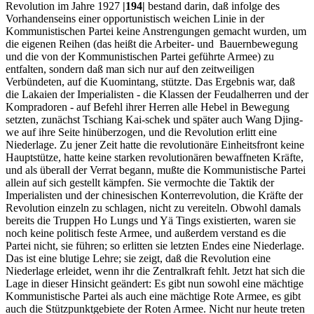
Revolution im Jahre 1927
|194|
bestand darin, daß infolge des
Vorhandenseins einer opportunistisch weichen Linie in der
Kommunistischen Partei keine Anstrengungen gemacht wurden, um
die eigenen Reihen (das heißt die Arbeiter- und Bauernbewegung
und die von der Kommunistischen Partei geführte Armee) zu
entfalten, sondern daß man sich nur auf den zeitweiligen
Verbündeten, auf die Kuomintang, stützte. Das Ergebnis war, daß
die Lakaien der Imperialisten - die Klassen der Feudalherren und der
Kompradoren - auf Befehl ihrer Herren alle Hebel in Bewegung
setzten, zunächst Tschiang Kai-schek und später auch Wang Djing-
we auf ihre Seite hinüberzogen, und die Revolution erlitt eine
Niederlage. Zu jener Zeit hatte die revolutionäre Einheitsfront keine
Hauptstütze, hatte keine starken revolutionären bewaffneten Kräfte,
und als überall der Verrat begann, mußte die Kommunistische Partei
allein auf sich gestellt kämpfen. Sie vermochte die Taktik der
Imperialisten und der chinesischen Konterrevolution, die Kräfte der
Revolution einzeln zu schlagen, nicht zu vereiteln. Obwohl damals
bereits die Truppen Ho Lungs und Yä Tings existierten, waren sie
noch keine politisch feste Armee, und außerdem verstand es die
Partei nicht, sie führen; so erlitten sie letzten Endes eine Niederlage.
Das ist eine blutige Lehre; sie zeigt, daß die Revolution eine
Niederlage erleidet, wenn ihr die Zentralkraft fehlt. Jetzt hat sich die
Lage in dieser Hinsicht geändert: Es gibt nun sowohl eine mächtige
Kommunistische Partei als auch eine mächtige Rote Armee, es gibt
auch die Stützpunktgebiete der Roten Armee. Nicht nur heute treten