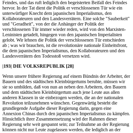
Feindes, und das ruft lediglich den begeisterten Beifall des Feindes
hervor. In der Tat dient die Politik er verschlossenen Tür wie ein
unterwürfiger Knecht dem japanischen Imperialismus, den
Kollaborateuren und den Landesverrätern. Eine solche "Sauberkeit"
und "Geradheit", von der die Anhänger der Politik der
verschlossenen Tür immer wieder reden, wird von den Marxisten-
Leninisten getadelt, hingegen von den japanischen Imperialisten
gelobt. Wir lehnen die Politik der verschlossenen Tür entschieden
ab ; was wir brauchen, ist die revolutionäre nationale Einheitsfront,
die dem japanischen Imperialismus, den Kollaborateuren und den
Landesverrätern den Todesstoß versetzen wird.
|193|
DIE VOLKSREPUBLIK [28]
Wenn unsere frühere Regierung auf einem Bündnis der Arbeiter, der
Bauern und des städtischen Kleinbürgertums beruhte, müssen wir
sie so umbilden, daß von nun an neben den Arbeitern, den Bauern
und dem städtischen Kleinbürgertum auch jene Leute aus allen
anderen Klassen in sie einbezogen werden, die an der nationalen
Revolution teilzunehmen wünschen. Gegenwärtig besteht die
grundlegende Aufgabe dieser Regierung darin, gegen eine
Annexion Chinas durch den japanischen Imperialismus zu kämpfen.
Hinsichtlich ihrer Zusammensetzung wird der Rahmen dieser
Regierung sehr weit gespannt sein; zur Teilnahme an der Regierung
können nicht nur Leute zugelassen werden, die lediglich an der