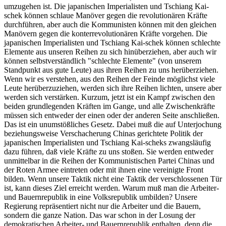
umzugehen ist. Die japanischen Imperialisten und Tschiang Kai-
schek können schlaue Manöver gegen die revolutionären Kräfte
durchführen, aber auch die Kommunisten können mit den gleichen
Manövern gegen die konterrevolutionären Kräfte vorgehen. Die
japanischen Imperialisten und Tschiang Kai-schek können schlechte
Elemente aus unseren Reihen zu sich hinüberziehen, aber auch wir
können selbstverständlich "schlechte Elemente" (von unserem
Standpunkt aus gute Leute) aus ihren Reihen zu uns herüberziehen.
Wenn wir es verstehen, aus den Reihen der Feinde möglichst viele
Leute herüberzuziehen, werden sich ihre Reihen lichten, unsere aber
werden sich verstärken. Kurzum, jetzt ist ein Kampf zwischen den
beiden grundlegenden Kräften im Gange, und alle Zwischenkräfte
müssen sich entweder der einen oder der anderen Seite anschließen.
Das ist ein unumstößliches Gesetz. Dabei muß die auf Unterjochung
beziehungsweise Verschacherung Chinas gerichtete Politik der
japanischen Imperialisten und Tschiang Kai-scheks zwangsläufig
dazu führen, daß viele Kräfte zu uns stoßen. Sie werden entweder
unmittelbar in die Reihen der Kommunistischen Partei Chinas und
der Roten Armee eintreten oder mit ihnen eine vereinigte Front
bilden. Wenn unsere Taktik nicht eine Taktik der verschlossenen Tür
ist, kann dieses Ziel erreicht werden. Warum muß man die Arbeiter-
und Bauernrepublik in eine Volksrepublik umbilden? Unsere
Regierung repräsentiert nicht nur die Arbeiter und die Bauern,
sondern die ganze Nation. Das war schon in der Losung der
demokratischen Arbeiter- und Bauernrepublik enthalten, denn die