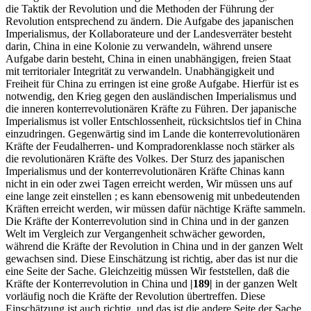
die Taktik der Revolution und die Methoden der Führung der
Revolution entsprechend zu ändern. Die Aufgabe des japanischen
Imperialismus, der Kollaborateure und der Landesverräter besteht
darin, China in eine Kolonie zu verwandeln, während unsere
Aufgabe darin besteht, China in einen unabhängigen, freien Staat
mit territorialer Integrität zu verwandeln. Unabhängigkeit und
Freiheit für China zu erringen ist eine große Aufgabe. Hierfür ist es
notwendig, den Krieg gegen den ausländischen Imperialismus und
die inneren konterrevolutionären Kräfte zu Führen. Der japanische
Imperialismus ist voller Entschlossenheit, rücksichtslos tief in China
einzudringen. Gegenwärtig sind im Lande die konterrevolutionären
Kräfte der Feudalherren- und Kompradorenklasse noch stärker als
die revolutionären Kräfte des Volkes. Der Sturz des japanischen
Imperialismus und der konterrevolutionären Kräfte Chinas kann
nicht in ein oder zwei Tagen erreicht werden, Wir müssen uns auf
eine lange zeit einstellen ; es kann ebensowenig mit unbedeutenden
Kräften erreicht werden, wir müssen dafür nächtige Kräfte sammeln.
Die Kräfte der Konterrevolution sind in China und in der ganzen
Welt im Vergleich zur Vergangenheit schwächer geworden,
während die Kräfte der Revolution in China und in der ganzen Welt
gewachsen sind. Diese Einschätzung ist richtig, aber das ist nur die
eine Seite der Sache. Gleichzeitig müssen Wir feststellen, daß die
Kräfte der Konterrevolution in China und
|189|
in der ganzen Welt
vorläufig noch die Kräfte der Revolution übertreffen. Diese
Einschätzung ist auch richtig, und das ist die andere Seite der Sache.