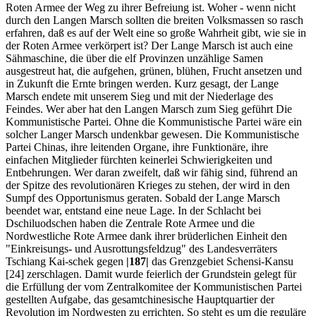
Roten Armee der Weg zu ihrer Befreiung ist. Woher - wenn nicht
durch den Langen Marsch sollten die breiten Volksmassen so rasch
erfahren, daß es auf der Welt eine so große Wahrheit gibt, wie sie in
der Roten Armee verkörpert ist? Der Lange Marsch ist auch eine
Sähmaschine, die über die elf Provinzen unzählige Samen
ausgestreut hat, die aufgehen, grünen, blühen, Frucht ansetzen und
in Zukunft die Ernte bringen werden. Kurz gesagt, der Lange
Marsch endete mit unserem Sieg und mit der Niederlage des
Feindes. Wer aber hat den Langen Marsch zum Sieg geführt Die
Kommunistische Partei. Ohne die Kommunistische Partei wäre ein
solcher Langer Marsch undenkbar gewesen. Die Kommunistische
Partei Chinas, ihre leitenden Organe, ihre Funktionäre, ihre
einfachen Mitglieder fürchten keinerlei Schwierigkeiten und
Entbehrungen. Wer daran zweifelt, daß wir fähig sind, führend an
der Spitze des revolutionären Krieges zu stehen, der wird in den
Sumpf des Opportunismus geraten. Sobald der Lange Marsch
beendet war, entstand eine neue Lage. In der Schlacht bei
Dschiluodschen haben die Zentrale Rote Armee und die
Nordwestliche Rote Armee dank ihrer brüderlichen Einheit den
"Einkreisungs- und Ausrottungsfeldzug" des Landesverräters
Tschiang Kai-schek gegen
|187|
das Grenzgebiet Schensi-Kansu
[24] zerschlagen. Damit wurde feierlich der Grundstein gelegt für
die Erfüllung der vom Zentralkomitee der Kommunistischen Partei
gestellten Aufgabe, das gesamtchinesische Hauptquartier der
Revolution im Nordwesten zu errichten. So steht es um die reguläre