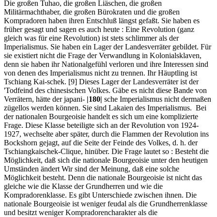
Die großen Tuhao, die großen Liäschen, die großen
Militärmachthaber, die großen Bürokraten und die großen
Kompradoren haben ihren Entschluß längst gefaßt. Sie haben es
früher gesagt und sagen es auch heute : Eine Revolution (ganz
gleich was für eine Revolution) ist stets schlimmer als der
Imperialismus. Sie haben ein Lager der Landesverräter gebildet. Für
sie existiert nicht die Frage der Verwandlung in Kolonialsklaven,
denn sie haben ihr Nationalgefühl verloren und ihre Interessen sind
von denen des Imperialismus nicht zu trennen. Ihr Häuptling ist
Tschiang Kai-schek. [9] Dieses Lager der Landesverräter ist der
'Todfeind des chinesischen Volkes. Gäbe es nicht diese Bande von
Verrätern, hätte der japani-
|180|
sche Imperialismus nicht dermaßen
zügellos werden können. Sie sind Lakaien des Imperialismus. Bei
der nationalen Bourgeoisie handelt es sich um eine komplizierte
Frage. Diese Klasse beteiligte sich an der Revolution von 1924-
1927, wechselte aber später, durch die Flammen der Revolution ins
Bockshorn gejagt, auf die Seite der Feinde des Volkes, d. h. der
Tschiangkaischek-Clique, hinüber. Die Frage lautet so : Besteht die
Möglichkeit, daß sich die nationale Bourgeoisie unter den heutigen
Umständen ändert Wir sind der Meinung, daß eine solche
Möglichkeit besteht. Denn die nationale Bourgeoisie ist nicht das
gleiche wie die Klasse der Grundherren und wie die
Kompradorenklasse. Es gibt Unterschiede zwischen ihnen. Die
nationale Bourgeoisie ist weniger feudal als die Grundherrenklasse
und besitzt weniger Kompradorencharakter als die