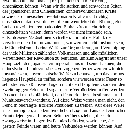
revolutionären nationalen
|191|
Einheitsfront nicht richtig
einschätzen können. Wenn wir die starken und schwachen Seiten
der japanischen und Chinesischen konterrevolutionären Kräfte
sowie der chinesischen revolutionären Kräfte nicht richtig
einschätzen, dann werden wir die notwendigkeit der Bildung einer
breiten revolutionären nationalen Einheitsfront nicht richtig
einzuschätzen wissen; dann werden wir nicht imstande sein,
entschlossene Maßnahmen zu treffen, um mit der Politik der
verschlossenen Tür aufzuräumen ; wir werden nicht imstande sein,
die Einheitsfront als eine Waffe zur Organisierung und Vereinigung
der viele Millionen zählenden Volksmassen und alle möglichen
Verbündeten der Revolution zu benutzen, um zum Angriff auf unser
Hauptziel - den japanischen Imperialismus und seine Lakaien, die
chinesischen Landesverräter - vorzugehen; ferner werden wir nicht
imstande sein, unsere taktische Waffe zu benutzen, um das vor uns
liegende Hauptziel zu treffen, sondern wir werden unser Feuer so
sehr streuen, daß unsere Kugeln nicht den Hauptfeind, sondern den
zweitrangigen Feind und sogar unsere Verbündeten treffen werden.
Das nennt man Unfähigkeit, den Feind richtig zu bestimmen, und
Munitionsverschwendung. Auf diese Weise vermag man nicht, den
Feind in bedrängte, isolierte Positionen zu treiben. Auf diese Weise
ist es unmöglich, aus dem feindlichen Lager und aus der feindlichen
Front diejenigen auf unsere Seite herüberzuziehen, die sich
zwangsweise im Lager des Feindes befinden, sowie jene, die
gestern Feinde waren und heute Verbündete werden können. Auf