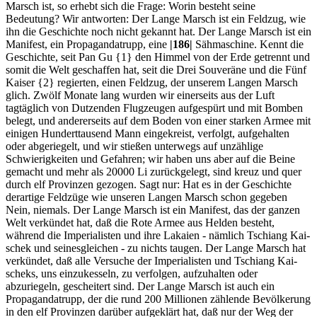
Marsch ist, so erhebt sich die Frage: Worin besteht seine
Bedeutung? Wir antworten: Der Lange Marsch ist ein Feldzug, wie
ihn die Geschichte noch nicht gekannt hat. Der Lange Marsch ist ein
Manifest, ein Propagandatrupp, eine
|186|
Sähmaschine. Kennt die
Geschichte, seit Pan Gu {1} den Himmel von der Erde getrennt und
somit die Welt geschaffen hat, seit die Drei Souveräne und die Fünf
Kaiser {2} regierten, einen Feldzug, der unserem Langen Marsch
glich. Zwölf Monate lang wurden wir einerseits aus der Luft
tagtäglich von Dutzenden Flugzeugen aufgespürt und mit Bomben
belegt, und andererseits auf dem Boden von einer starken Armee mit
einigen Hunderttausend Mann eingekreist, verfolgt, aufgehalten
oder abgeriegelt, und wir stießen unterwegs auf unzählige
Schwierigkeiten und Gefahren; wir haben uns aber auf die Beine
gemacht und mehr als 20000 Li zurückgelegt, sind kreuz und quer
durch elf Provinzen gezogen. Sagt nur: Hat es in der Geschichte
derartige Feldzüge wie unseren Langen Marsch schon gegeben
Nein, niemals. Der Lange Marsch ist ein Manifest, das der ganzen
Welt verkündet hat, daß die Rote Armee aus Helden besteht,
während die Imperialisten und ihre Lakaien - nämlich Tschiang Kai-
schek und seinesgleichen - zu nichts taugen. Der Lange Marsch hat
verkündet, daß alle Versuche der Imperialisten und Tschiang Kai-
scheks, uns einzukesseln, zu verfolgen, aufzuhalten oder
abzuriegeln, gescheitert sind. Der Lange Marsch ist auch ein
Propagandatrupp, der die rund 200 Millionen zählende Bevölkerung
in den elf Provinzen darüber aufgeklärt hat, daß nur der Weg der