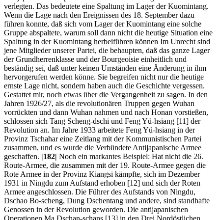
verlegten. Das bedeutete eine Spaltung im Lager der Kuomintang.
Wenn die Lage nach den Ereignissen des 18. September dazu
führen konnte, daß sich vom Lager der Kuomintang eine solche
Gruppe abspaltete, warum soll dann nicht die heutige Situation eine
Spaltung in der Kuomintang herbeiführen können Im Unrecht sind
jene Mitglieder unserer Partei, die behaupten, daß das ganze Lager
der Grundherrenklasse und der Bourgeoisie einheitlich und
beständig sei, daß unter keinen Umständen eine Änderung in ihm
hervorgerufen werden könne. Sie begreifen nicht nur die heutige
ernste Lage nicht, sondern haben auch die Geschichte vergessen.
Gestattet mir, noch etwas über die Vergangenheit zu sagen. In den
Jahren 1926/27, als die revolutionären Truppen gegen Wuhan
vorrückten und dann Wuhan nahmen und nach Honan vorstießen,
schlossen sich Tang Scheng-dschi und Feng Yü-hsiang [11] der
Revolution an. Im Jahre 1933 arbeitete Feng Yü-hsiang in der
Provinz Tschahar eine Zeitlang mit der Kommunistischen Partei
zusammen, und es wurde die Verbündete Antijapanische Armee
geschaffen.
|182|
Noch ein markantes Beispiel: Hat nicht die 26.
Route-Armee, die zusammen mit der 19. Route-Armee gegen die
Rote Armee in der Provinz Kiangsi kämpfte, sich im Dezember
1931 in Ningdu zum Aufstand erhoben [12] und sich der Roten
Armee angeschlossen. Die Führer des Aufstands von Ningdu,
Dschao Bo-scheng, Dung Dschentang und andere, sind standhafte
Genossen in der Revolution geworden. Die antijapanischen
Operationen Ma Dschan-schans [13] in den Drei Nordöstlichen