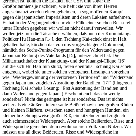
gerichtet ist, konnen die Lakaien der USA und sogar die
Großbritanniens je nachdem, wie hefti; sie von ihren Herren
angeschnauzt werden einen geheimen, ja sogar offenen Kampf
gegen die japanischen Imperialisten und deren Lakaien aufnehmen.
Es hat in der Vergangenheit sehr viele Fälle einer solchen Beisserei
unter Hunden gegeben; wir wollen nicht darauf verweilen. Wir
wollen jetzt nur die Tatsache erwähnen, daß auch der Kuomintang-
Politiker Hu Han-min [14], den Tschiang Kai-schek einst in Haft
gehalten hatte, kürzlich das von uns vorgeschlagene Dokument,
nämlich das Sechs-Punkte-Programm für den Widerstand gegen
Japan zur Rettung des Vaterlands [15], unterzeichnet hat. Die
Militarmachthaber der Kuangtung- und der Kuangsi-Clique [16],
auf die sich Hu Han-min stützt, treten ebenfalls Tschiang Kai-schek
entgegen, wobei sie unter solchen verlogenen Losungen vorgehen
wie "Wiedergewinnung der verlorenen Territorien" und "Widerstand
gegen Japan und zugleich Ausrottung der Banditen [17]" (hingegen
Tschiang Kai-scheks Losung: "Erst Ausrottung der Banditen und
dann Widerstand gegen Japan") Erscheint euch das ein wenig
sonderbar? Nicht das geringste ist hier sonderbar. Das ist nichts
weiter als eine äußerst interessante Beißerei zwischen großen Rüden
und kleinen Kläffern, zwischen satten und hungrigen Hunden, ein
kleiner beziehungsweise großer Riß, ein kitzelnder und zugleich
auch schmerzender Widerspruch. Aber solche Beißereien, Risse und
Widersprüche gereichen dem revolutionären Volk zum Nutzen. Wir
müssen uns all diese Beißereien, Risse und Widersprüche im