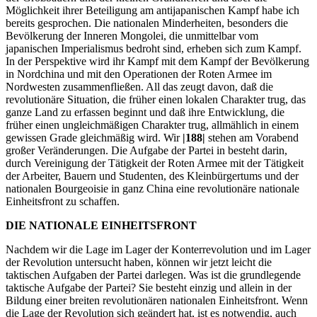
Möglichkeit ihrer Beteiligung am antijapanischen Kampf habe ich
bereits gesprochen. Die nationalen Minderheiten, besonders die
Bevölkerung der Inneren Mongolei, die unmittelbar vom
japanischen Imperialismus bedroht sind, erheben sich zum Kampf.
In der Perspektive wird ihr Kampf mit dem Kampf der Bevölkerung
in Nordchina und mit den Operationen der Roten Armee im
Nordwesten zusammenfließen. All das zeugt davon, daß die
revolutionäre Situation, die früher einen lokalen Charakter trug, das
ganze Land zu erfassen beginnt und daß ihre Entwicklung, die
früher einen ungleichmäßigen Charakter trug, allmählich in einem
gewissen Grade gleichmäßig wird. Wir
|188|
stehen am Vorabend
großer Veränderungen. Die Aufgabe der Partei in besteht darin,
durch Vereinigung der Tätigkeit der Roten Armee mit der Tätigkeit
der Arbeiter, Bauern und Studenten, des Kleinbürgertums und der
nationalen Bourgeoisie in ganz China eine revolutionäre nationale
Einheitsfront zu schaffen.
DIE NATIONALE EINHEITSFRONT
Nachdem wir die Lage im Lager der Konterrevolution und im Lager
der Revolution untersucht haben, können wir jetzt leicht die
taktischen Aufgaben der Partei darlegen. Was ist die grundlegende
taktische Aufgabe der Partei? Sie besteht einzig und allein in der
Bildung einer breiten revolutionären nationalen Einheitsfront. Wenn
die Lage der Revolution sich geändert hat, ist es notwendig, auch