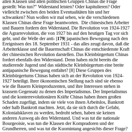
allen Klassen und allen politischen Gruppen Chinas die Frage
gestellt: Was tun?" Widerstand leisten? Oder kapitulieren? Oder
vielleicht zwischen den beiden Eventualitäten hin und her
schwanken? Nun wollen wir mal sehen, wie die verschiedenen
Klassen Chinas diese Frage beantworten. Die chinesischen Arbeiter
und Bauern fordern den Widerstand. Die Revolution von 1924-1927
die Agrarrevolution, die von 1927 bis auf den heutigen Tag vor sich
geht, und die Welle der anti-
|179|
japanischen Bewegung nach den
Ereignissen des 18. September 1931 - das alles zeugt davon, daß die
Arbeiterklasse und die Bauernschaft Chinas die entschiedenste Kraft
der chinesischen Revolution darstellen. Das Kleinbürgertum Chinas
fordert ebenfalls den Widerstand. Denn haben nicht bereits die
studierende Jugend und das städtische Kleinbürgertum eine breite
antijapanische Bewegung entfaltet? [8] Diese Gruppen des
Kleinbürgertums Chinas haben sich an der Revolution von 1924-
1927 beteiligt. Ihrer ökonomischen Stellung nach sind sie ebenso
wie die Bauern Kleinproduzenten, und ihre Interessen stehen in
krassem Gegensatz zu denen des Imperialismus. Der Imperialismus
und die konterrevolutionären Kräfte Chinas haben ihnen großen
Schaden zugefügt, indem sie viele von ihnen Arbeitslos, Bankrott
oder halb Bankrott machten. Jetzt, da sie sich durch die Gefahr,
Kolonialsklaven zu werden, bedroht sehen, haben sie keinen
anderen Ausweg als den Widerstand. Und was tut die nationale
Bourgeoisie, was tun die Klassen der Kompradoren und der
Grundherren, und was tut die Kuomintang angesichts dieser Frage?