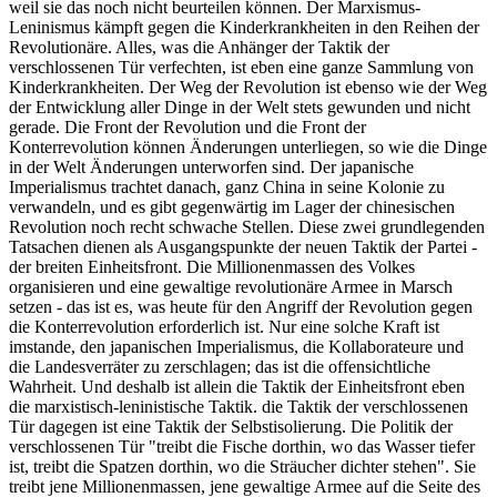
weil sie das noch nicht beurteilen können. Der Marxismus-
Leninismus kämpft gegen die Kinderkrankheiten in den Reihen der
Revolutionäre. Alles, was die Anhänger der Taktik der
verschlossenen Tür verfechten, ist eben eine ganze Sammlung von
Kinderkrankheiten. Der Weg der Revolution ist ebenso wie der Weg
der Entwicklung aller Dinge in der Welt stets gewunden und nicht
gerade. Die Front der Revolution und die Front der
Konterrevolution können Änderungen unterliegen, so wie die Dinge
in der Welt Änderungen unterworfen sind. Der japanische
Imperialismus trachtet danach, ganz China in seine Kolonie zu
verwandeln, und es gibt gegenwärtig im Lager der chinesischen
Revolution noch recht schwache Stellen. Diese zwei grundlegenden
Tatsachen dienen als Ausgangspunkte der neuen Taktik der Partei -
der breiten Einheitsfront. Die Millionenmassen des Volkes
organisieren und eine gewaltige revolutionäre Armee in Marsch
setzen - das ist es, was heute für den Angriff der Revolution gegen
die Konterrevolution erforderlich ist. Nur eine solche Kraft ist
imstande, den japanischen Imperialismus, die Kollaborateure und
die Landesverräter zu zerschlagen; das ist die offensichtliche
Wahrheit. Und deshalb ist allein die Taktik der Einheitsfront eben
die marxistisch-leninistische Taktik. die Taktik der verschlossenen
Tür dagegen ist eine Taktik der Selbstisolierung. Die Politik der
verschlossenen Tür "treibt die Fische dorthin, wo das Wasser tiefer
ist, treibt die Spatzen dorthin, wo die Sträucher dichter stehen". Sie
treibt jene Millionenmassen, jene gewaltige Armee auf die Seite des