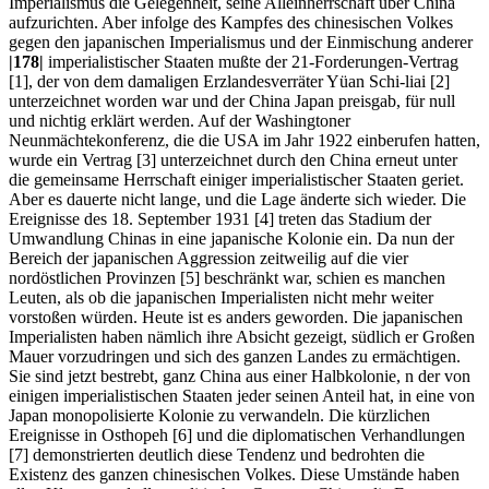
Imperialismus die Gelegenheit, seine Alleinherrschaft über China
aufzurichten. Aber infolge des Kampfes des chinesischen Volkes
gegen den japanischen Imperialismus und der Einmischung anderer
|178|
imperialistischer Staaten mußte der 21-Forderungen-Vertrag
[1], der von dem damaligen Erzlandesverräter Yüan Schi-liai [2]
unterzeichnet worden war und der China Japan preisgab, für null
und nichtig erklärt werden. Auf der Washingtoner
Neunmächtekonferenz, die die USA im Jahr 1922 einberufen hatten,
wurde ein Vertrag [3] unterzeichnet durch den China erneut unter
die gemeinsame Herrschaft einiger imperialistischer Staaten geriet.
Aber es dauerte nicht lange, und die Lage änderte sich wieder. Die
Ereignisse des 18. September 1931 [4] treten das Stadium der
Umwandlung Chinas in eine japanische Kolonie ein. Da nun der
Bereich der japanischen Aggression zeitweilig auf die vier
nordöstlichen Provinzen [5] beschränkt war, schien es manchen
Leuten, als ob die japanischen Imperialisten nicht mehr weiter
vorstoßen würden. Heute ist es anders geworden. Die japanischen
Imperialisten haben nämlich ihre Absicht gezeigt, südlich er Großen
Mauer vorzudringen und sich des ganzen Landes zu ermächtigen.
Sie sind jetzt bestrebt, ganz China aus einer Halbkolonie, n der von
einigen imperialistischen Staaten jeder seinen Anteil hat, in eine von
Japan monopolisierte Kolonie zu verwandeln. Die kürzlichen
Ereignisse in Osthopeh [6] und die diplomatischen Verhandlungen
[7] demonstrierten deutlich diese Tendenz und bedrohten die
Existenz des ganzen chinesischen Volkes. Diese Umstände haben