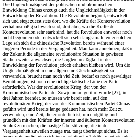
Die Ungleichmäßigkeit der politischen und ökonmischen
Entwicklung Chinas erzeugt auch die Ungleichmäßigkeit in der
Entwicklung der Revolution. Die Revolution beginnt, entwickelt
sich und siegt zuerst stets dort, wo die Kräfte der Konterrevolution
verhältnismäßig schwach sind; dort aber, wo die Kräfte der
Konterrevolution sehr stark sind, hat die Revolution entweder noch
nicht begonnen oder entwickelt sich sehr langsam. In einer solchen
Lage sah sich die chinesische Revolution bereits während einer
längeren Periode in der Vergangenheit. Man kann annehmen, daß in
der Zukunft die allgemeine revolutionäre Situation in gewissen
Stadien weiter anwachsen, die Ungleichmäßigkeit in der
Entwicklung der Revolution jedoch erhalten bleiben wird. Um die
Ungleichmäßigkeit in eine allgemeine Gleichmäßigkeit zu
verwandeln, braucht man noch viel Zeit, bedarf es noch gewaltiger
Bemühungen, ist noch eine richtige taktische Linie der Partei
erforderlich. War der revolutionäre Krieg, der von der
Kommunistischen Partei der Sowjetunion geführt wurde [27], in
drei Jahren beendet, so müssen wir bereit sein, auf den
revolutionären Krieg, der von der Kommunistischen Partei Chinas
geführt wird und bereits lange gedauert hat, noch mehr Zeit zu
verwenden, eine Zeit, die erforderlich ist, um endgültig und
gründlich mit den Kräften der inneren und äußeren Konterrevolution
Schluß zu machen; die hastige Überstürzung, die in der
Vergangenheit zuweilen zutage trat, taugt überhaupt nichts. Es ist
ferner notwendig, eine richtige revolutionäre Taktik zu entwickeln ;