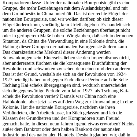
Kompradorenklasse. Unter der nationalen Bourgeoisie gibt es eine
Gruppe, die mehr Beziehungen mit dem Auslandskapital und mit
dem Grundbesitz in China unterhält. Das ist der rechte Flügel der
nationalen Bourgeoisie, und wir wollen darüber, ob sich dieser
Flügel ändern kann, vorläufig kein Urteil abgeben. Es handelt sich
um die anderen Gruppen, die solche Beziehungen überhaupt nicht
oder in geringerem Maße haben. Wir glauben, daß sich in der neuen
Situation, da China die Verwandlung in eine Kolonie droht, die
Haltung dieser Gruppen der nationalen Bourgeoisie ändern kann.
Das charakteristische Merkmal dieser Änderung werden
Schwankungen sein. Einerseits lieben sie den Imperialismus nicht,
aber andererseits fürchten sie die konsequente Durchführung der
Revolution und schwanken zwischen dem einen und dem anderen.
Das ist der Grund, weshalb sie sich an der Revolution von 1924-
1927 beteiligt haben und gegen Ende dieser Periode auf die Seite
Tschiang Kai-scheks übergegangen sind. wodurch unterscheidet
sich die gegenwärtige Periode vom Jahre 1927, als Tschiang Kai-
schek die Revolution verriet? Damals war China noch eine
Halbkolonie, aber jetzt ist es auf dem Weg zur Umwandlung in eine
Kolonie. Hat die nationale Bourgeoisie, nachdem sie ihren
Verbündeten, die Arbeiterklasse, im Stich gelassen und ich die
Klassen der Grundherren und der Kompradoren zum Freund
gemacht hatte, in diesen neun Jahren irgend etwas erworben? Nichts
außer dem Bankrott oder dem halben Bankrott der nationalen
Industrie und des nationalen Handels. Deshalb glauben wir, daß in