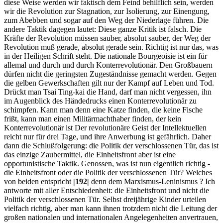
diese Weise werden wir faktisch dem Feind behilflich sein, werden
wir die Revolution zur Stagnation, zur Isolierung, zur Einengung,
zum Abebben und sogar auf den Weg der Niederlage führen. Die
andere Taktik dagegen lautet: Diese ganze Kritik ist falsch. Die
Kräfte der Revolution müssen sauber, absolut sauber, der Weg der
Revolution muß gerade, absolut gerade sein. Richtig ist nur das, was
in der Heiligen Schrift steht. Die nationale Bourgeoisie ist ein für
allemal und durch und durch Konterrevolutionär. Den Großbauern
dürfen nicht die geringsten Zugeständnisse gemacht werden. Gegen
die gelben Gewerkschaften gilt nur der Kampf auf Leben und Tod.
Drückt man Tsai Ting-kai die Hand, darf man nicht vergessen, ihn
im Augenblick des Händedrucks einen Konterrevolutionär zu
schimpfen. Kann man denn eine Katze finden, die keine Fische
frißt, kann man einen Militärmachthaber finden, der kein
Konterrevolutionär ist Der revolutionäre Geist der Intellektuellen
reicht nur für drei Tage, und ihre Anwerbung ist gefährlich. Daher
dann die Schlußfolgerung: die Politik der verschlossenen Tür, das ist
das einzige Zaubermittel, die Einheitsfront aber ist eine
opportunistische Taktik. Genossen, was ist nun eigentlich richtig -
die Einheitsfront oder die Politik der verschlossenen Tür? Welches
von beiden entspricht
|192|
denn dem Marxismus-Leninismus ? Ich
antworte mit aller Entschiedenheit: die Einheitsfront und nicht die
Politik der verschlossenen Tür. Selbst dreijährige Kinder urteilen
vielfach richtig, aber man kann ihnen trotzdem nicht die Leitung der
großen nationalen und internationalen Angelegenheiten anvertrauen,