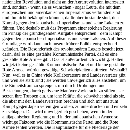
nationalen Revolution und nicht an der Agrarrevolution interessiert
sind, sondern - wenn sie es wünschen - sogar Leute, die mit dem
europäischen und amerikanischen Imperialismus verbunden sind
und ihn nicht bekämpfen können, dafür aber imstande sind, den
Kampf gegen den japanischen Imperialismus und seine Lakaien zu
führen. Und deshalb muß das Programm einer solchen Regierung
im Prinzip der grundlegenden Aufgabe entsprechen - dem Kampf
gegen den japanischen Imperialismus und seine Lakaien. Auf dieser
Grundlage wird dann auch unsere frühere Politik entsprechend
geändert. Die Besonderheit des revolutionären Lagers besteht jetzt
darin, daß es eine gestählte Kommunistische Partei, daß es eine
gestählte Rote Armee gibt. Das ist außerordentlich wichtig. Hätten
wir jetzt keine gestählte Kommunistische Partei und keine gestählte
Rote Armee, würden gewaltige Schwierigkeiten auftreten. Weshalb?
Nun, weil es in China viele Kollaborateure und Landesverräter gibt
und weil sie stark sind ; sie werden unweigerlich alles anstellen, um
die Einheitsfront zu sprengen, um durch Drohungen und
Bestechungen, durch gerissene Manöver Zwietracht zu stiften ; sie
setzen ihre Truppen ein, um jene Kräfte, die schwächer sind als sie,
die aber mit den Landesverrätern brechen und sich mit uns zum
Kampf gegen Japan vereinigen wollen, zu unterdrücken und einzeln
zu schlagen. Das wird unweigerlich geschehen, wenn in der
antijapanischen Regierung und in der antijapanischen Armee so
wichtige Faktoren wie die Kommunistische Partei und die Rote
Armee fehlen werden. Die Hauptursache für die Niederlage der