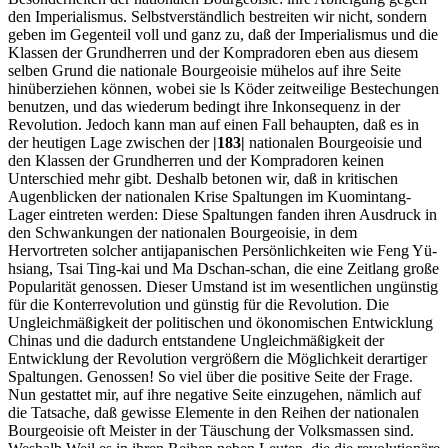
den Imperialismus. Selbstverständlich bestreiten wir nicht, sondern
geben im Gegenteil voll und ganz zu, daß der Imperialismus und die
Klassen der Grundherren und der Kompradoren eben aus diesem
selben Grund die nationale Bourgeoisie mühelos auf ihre Seite
hinüberziehen können, wobei sie ls Köder zeitweilige Bestechungen
benutzen, und das wiederum bedingt ihre Inkonsequenz in der
Revolution. Jedoch kann man auf einen Fall behaupten, daß es in
der heutigen Lage zwischen der
|183|
nationalen Bourgeoisie und
den Klassen der Grundherren und der Kompradoren keinen
Unterschied mehr gibt. Deshalb betonen wir, daß in kritischen
Augenblicken der nationalen Krise Spaltungen im Kuomintang-
Lager eintreten werden: Diese Spaltungen fanden ihren Ausdruck in
den Schwankungen der nationalen Bourgeoisie, in dem
Hervortreten solcher antijapanischen Persönlichkeiten wie Feng Yü-
hsiang, Tsai Ting-kai und Ma Dschan-schan, die eine Zeitlang große
Popularität genossen. Dieser Umstand ist im wesentlichen ungünstig
für die Konterrevolution und günstig für die Revolution. Die
Ungleichmäßigkeit der politischen und ökonomischen Entwicklung
Chinas und die dadurch entstandene Ungleichmäßigkeit der
Entwicklung der Revolution vergrößern die Möglichkeit derartiger
Spaltungen. Genossen! So viel über die positive Seite der Frage.
Nun gestattet mir, auf ihre negative Seite einzugehen, nämlich auf
die Tatsache, daß gewisse Elemente in den Reihen der nationalen
Bourgeoisie oft Meister in der Täuschung der Volksmassen sind.