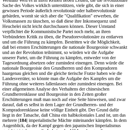
Weshalb Weil es in ihren Reihen neben Leuten, die die revolutionäre
Sache des Volkes wirklich unterstützen, viele gibt, die sich in einer
gewissen Periode äußerlich revolutionär oder halbrevolutionär
gebärden, womit sie sich aber die "Qualifikation" erwerben, die
Volksmassen zu täuschen, so daß diese ihre Inkonsequenz und
Heuchelei nicht leicht durchschauen können. Dieser Umstand
verpflichtet die Kommunistische Partei noch mehr, an ihren
Verbündeten Kritik zu üben, die Pseudorevolutionäre zu entlarven
und um die Führung zu kämpfen. Bestritten wir die Möglichkeit,
daß bei ernsten Erschütterungen die nationale Bourgeoisie schwankt
und an der Revolution teilnimmt, so würden wir die Aufgabe
unserer Partei, um die Führung zu kämpfen, entweder von der
Tagesordnung absetzen oder zumindest einengen. Denn würde die
nationale Bourgeoisie den Grundherren und den Kompradoren
haargenau gleichen und die gleiche tierische Fratze haben wie die
Landesverräter, so könnte man die Aufgabe des Kampfes um die
Führung ohne weiteres fallenlassen oder zumindest einengen. Bei
einer allgemeinen Analyse des Verhaltens der chinesischen
Grundherrenklasse und Bourgeoisie in den Zeiten großer
Erschütterungen muß man noch auf eine Seite hinweisen, und zwar
darauf, daß es selbst in dem Lager der Grundherren- und der
Kompradorenklasse keine völlige Einheit gibt. Der Grund dafür
liegt in der Tatsache, daß China ein halbkoloniales Land ist, um das
mehrere
|184|
imperialistische Mächte miteinander kämpfen. In dem
Augenblick, da der Kampf gegen den japanischen Imperialismus