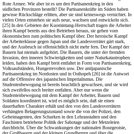
Rote Armee. Wie aber ist es um den Partisanenkrieg in den
südlichen Provinzen bestellt? Die Partisanenkräfte im Süden haben
gewisse Rückschläge erlitten, aber sie sind keineswegs vernichtet. In
vielen Orten entstehen sie aufs neue, wachsen und entwickeln sich.
[25] In den Gebieten der Kuomintang-Herrschaft tragen die Arbeiter
ihren Kampf bereits aus den Betrieben heraus, sie gehen vom
ökonomischen zum politischen Kampf über. Der heroische Kampf
der Arbeiterklasse gegen Japan und die Landesverräter gärt stark,
und der Ausbruch ist offensichtlich nicht mehr fern. Der Kampf der
Bauern hat niemals aufgehört. Die Bauern, die unter der fremden
Invasion, den inneren Schwierigkeiten und unter Naturkatastrophen
leiden, haben den Kampf breit entfaltet in Form von Partisanenkrieg,
Volksaufständen, Hungerrevolten usw. Der antijapanische
Partisanenkrieg im Nordosten und in Osthopeh [26] ist die Antwort
auf die Offensive des japanischen Imperialismus. Die
Studentenbewegung ist bereits beachtlich gewachsen, und sie wird
sich zweifellos noch breiter entfalten. Aber nur wenn die
Studentenbewegung mit dem Kampf der Arbeiter, Bauern und
Soldaten koordiniert ist, wird es möglich sein, daß sie einen
dauerhaften Charakter erhält und den von den Landesverrätern
verhängten Belagerungszustand sowie die von der Polizei, den
Geheimagenten, den Schurken in den Lehranstalten und den
Faschisten betriebene Politik der Sabotage und der Metzeleien
durchbricht. Über die Schwankungen der nationalen Bourgeoisie,
der Großbauern und der kleinen Grundherren und über die