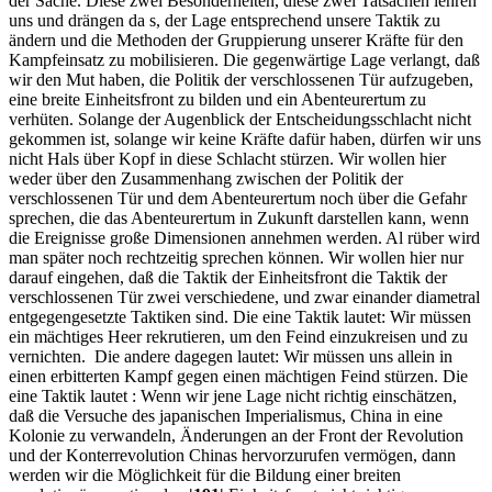
der Sache. Diese zwei Besonderheiten, diese zwei Tatsachen lehren
uns und drängen da s, der Lage entsprechend unsere Taktik zu
ändern und die Methoden der Gruppierung unserer Kräfte für den
Kampfeinsatz zu mobilisieren. Die gegenwärtige Lage verlangt, daß
wir den Mut haben, die Politik der verschlossenen Tür aufzugeben,
eine breite Einheitsfront zu bilden und ein Abenteurertum zu
verhüten. Solange der Augenblick der Entscheidungsschlacht nicht
gekommen ist, solange wir keine Kräfte dafür haben, dürfen wir uns
nicht Hals über Kopf in diese Schlacht stürzen. Wir wollen hier
weder über den Zusammenhang zwischen der Politik der
verschlossenen Tür und dem Abenteurertum noch über die Gefahr
sprechen, die das Abenteurertum in Zukunft darstellen kann, wenn
die Ereignisse große Dimensionen annehmen werden. Al rüber wird
man später noch rechtzeitig sprechen können. Wir wollen hier nur
darauf eingehen, daß die Taktik der Einheitsfront die Taktik der
verschlossenen Tür zwei verschiedene, und zwar einander diametral
entgegengesetzte Taktiken sind. Die eine Taktik lautet: Wir müssen
ein mächtiges Heer rekrutieren, um den Feind einzukreisen und zu
vernichten. Die andere dagegen lautet: Wir müssen uns allein in
einen erbitterten Kampf gegen einen mächtigen Feind stürzen. Die
eine Taktik lautet : Wenn wir jene Lage nicht richtig einschätzen,
daß die Versuche des japanischen Imperialismus, China in eine
Kolonie zu verwandeln, Änderungen an der Front der Revolution
und der Konterrevolution Chinas hervorzurufen vermögen, dann
werden wir die Möglichkeit für die Bildung einer breiten