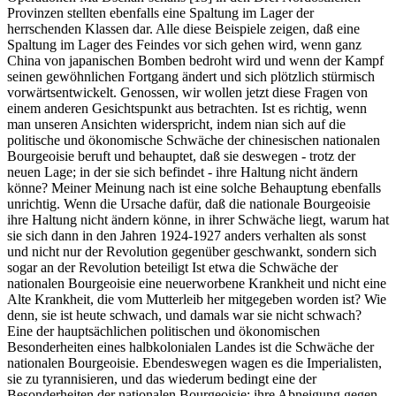
Provinzen stellten ebenfalls eine Spaltung im Lager der
herrschenden Klassen dar. Alle diese Beispiele zeigen, daß eine
Spaltung im Lager des Feindes vor sich gehen wird, wenn ganz
China von japanischen Bomben bedroht wird und wenn der Kampf
seinen gewöhnlichen Fortgang ändert und sich plötzlich stürmisch
vorwärtsentwickelt. Genossen, wir wollen jetzt diese Fragen von
einem anderen Gesichtspunkt aus betrachten. Ist es richtig, wenn
man unseren Ansichten widerspricht, indem nian sich auf die
politische und ökonomische Schwäche der chinesischen nationalen
Bourgeoisie beruft und behauptet, daß sie deswegen - trotz der
neuen Lage; in der sie sich befindet - ihre Haltung nicht ändern
könne? Meiner Meinung nach ist eine solche Behauptung ebenfalls
unrichtig. Wenn die Ursache dafür, daß die nationale Bourgeoisie
ihre Haltung nicht ändern könne, in ihrer Schwäche liegt, warum hat
sie sich dann in den Jahren 1924-1927 anders verhalten als sonst
und nicht nur der Revolution gegenüber geschwankt, sondern sich
sogar an der Revolution beteiligt Ist etwa die Schwäche der
nationalen Bourgeoisie eine neuerworbene Krankheit und nicht eine
Alte Krankheit, die vom Mutterleib her mitgegeben worden ist? Wie
denn, sie ist heute schwach, und damals war sie nicht schwach?
Eine der hauptsächlichen politischen und ökonomischen
Besonderheiten eines halbkolonialen Landes ist die Schwäche der
nationalen Bourgeoisie. Ebendeswegen wagen es die Imperialisten,
sie zu tyrannisieren, und das wiederum bedingt eine der
Besonderheiten der nationalen Bourgeoisie: ihre Abneigung gegen