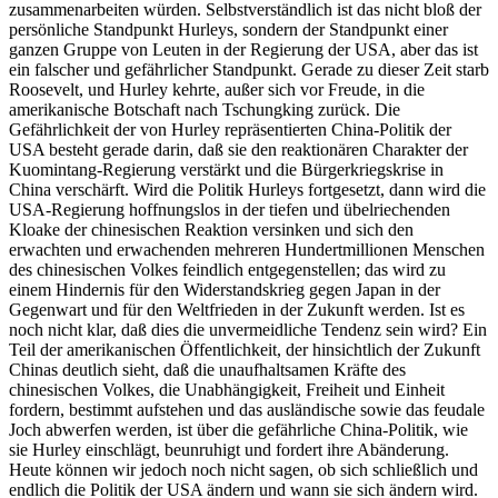
zusammenarbeiten würden. Selbstverständlich ist das nicht bloß der
persönliche Standpunkt Hurleys, sondern der Standpunkt einer
ganzen Gruppe von Leuten in der Regierung der USA, aber das ist
ein falscher und gefährlicher Standpunkt. Gerade zu dieser Zeit starb
Roosevelt, und Hurley kehrte, außer sich vor Freude, in die
amerikanische Botschaft nach Tschungking zurück. Die
Gefährlichkeit der von Hurley repräsentierten China-Politik der
USA besteht gerade darin, daß sie den reaktionären Charakter der
Kuomintang-Regierung verstärkt und die Bürgerkriegskrise in
China verschärft. Wird die Politik Hurleys fortgesetzt, dann wird die
USA-Regierung hoffnungslos in der tiefen und übelriechenden
Kloake der chinesischen Reaktion versinken und sich den
erwachten und erwachenden mehreren Hundertmillionen Menschen
des chinesischen Volkes feindlich entgegenstellen; das wird zu
einem Hindernis für den Widerstandskrieg gegen Japan in der
Gegenwart und für den Weltfrieden in der Zukunft werden. Ist es
noch nicht klar, daß dies die unvermeidliche Tendenz sein wird? Ein
Teil der amerikanischen Öffentlichkeit, der hinsichtlich der Zukunft
Chinas deutlich sieht, daß die unaufhaltsamen Kräfte des
chinesischen Volkes, die Unabhängigkeit, Freiheit und Einheit
fordern, bestimmt aufstehen und das ausländische sowie das feudale
Joch abwerfen werden, ist über die gefährliche China-Politik, wie
sie Hurley einschlägt, beunruhigt und fordert ihre Abänderung.
Heute können wir jedoch noch nicht sagen, ob sich schließlich und
endlich die Politik der USA ändern und wann sie sich ändern wird.