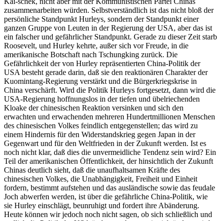
Kai-schek, nicht aber mit der Kommunistischen Partei Chinas
zusammenarbeiten würden. Selbstverständlich ist das nicht bloß der
persönliche Standpunkt Hurleys, sondern der Standpunkt einer
ganzen Gruppe von Leuten in der Regierung der USA, aber das ist
ein falscher und gefährlicher Standpunkt. Gerade zu dieser Zeit starb
Roosevelt, und Hurley kehrte, außer sich vor Freude, in die
amerikanische Botschaft nach Tschungking zurück. Die
Gefährlichkeit der von Hurley repräsentierten China-Politik der
USA besteht gerade darin, daß sie den reaktionären Charakter der
Kuomintang-Regierung verstärkt und die Bürgerkriegskrise in
China verschärft. Wird die Politik Hurleys fortgesetzt, dann wird die
USA-Regierung hoffnungslos in der tiefen und übelriechenden
Kloake der chinesischen Reaktion versinken und sich den
erwachten und erwachenden mehreren Hundertmillionen Menschen
des chinesischen Volkes feindlich entgegenstellen; das wird zu
einem Hindernis für den Widerstandskrieg gegen Japan in der
Gegenwart und für den Weltfrieden in der Zukunft werden. Ist es
noch nicht klar, daß dies die unvermeidliche Tendenz sein wird? Ein
Teil der amerikanischen Öffentlichkeit, der hinsichtlich der Zukunft
Chinas deutlich sieht, daß die unaufhaltsamen Kräfte des
chinesischen Volkes, die Unabhängigkeit, Freiheit und Einheit
fordern, bestimmt aufstehen und das ausländische sowie das feudale
Joch abwerfen werden, ist über die gefährliche China-Politik, wie
sie Hurley einschlägt, beunruhigt und fordert ihre Abänderung.
Heute können wir jedoch noch nicht sagen, ob sich schließlich und