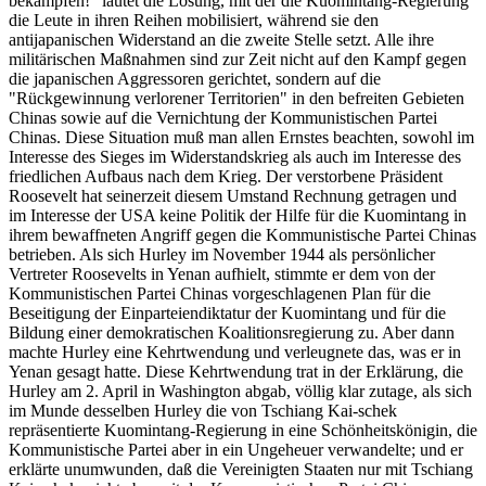
bekämpfen!" lautet die Losung, mit der die Kuomintang-Regierung
die Leute in ihren Reihen mobilisiert, während sie den
antijapanischen Widerstand an die zweite Stelle setzt. Alle ihre
militärischen Maßnahmen sind zur Zeit nicht auf den Kampf gegen
die japanischen Aggressoren gerichtet, sondern auf die
"Rückgewinnung verlorener Territorien" in den befreiten Gebieten
Chinas sowie auf die Vernichtung der Kommunistischen Partei
Chinas. Diese Situation muß man allen Ernstes beachten, sowohl im
Interesse des Sieges im Widerstandskrieg als auch im Interesse des
friedlichen Aufbaus nach dem Krieg. Der verstorbene Präsident
Roosevelt hat seinerzeit diesem Umstand Rechnung getragen und
im Interesse der USA keine Politik der Hilfe für die Kuomintang in
ihrem bewaffneten Angriff gegen die Kommunistische Partei Chinas
betrieben. Als sich Hurley im November 1944 als persönlicher
Vertreter Roosevelts in Yenan aufhielt, stimmte er dem von der
Kommunistischen Partei Chinas vorgeschlagenen Plan für die
Beseitigung der Einparteiendiktatur der Kuomintang und für die
Bildung einer demokratischen Koalitionsregierung zu. Aber dann
machte Hurley eine Kehrtwendung und verleugnete das, was er in
Yenan gesagt hatte. Diese Kehrtwendung trat in der Erklärung, die
Hurley am 2. April in Washington abgab, völlig klar zutage, als sich
im Munde desselben Hurley die von Tschiang Kai-schek
repräsentierte Kuomintang-Regierung in eine Schönheitskönigin, die
Kommunistische Partei aber in ein Ungeheuer verwandelte; und er
erklärte unumwunden, daß die Vereinigten Staaten nur mit Tschiang