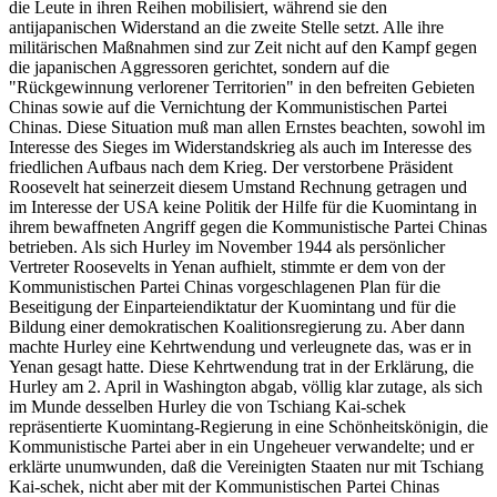
die Leute in ihren Reihen mobilisiert, während sie den
antijapanischen Widerstand an die zweite Stelle setzt. Alle ihre
militärischen Maßnahmen sind zur Zeit nicht auf den Kampf gegen
die japanischen Aggressoren gerichtet, sondern auf die
"Rückgewinnung verlorener Territorien" in den befreiten Gebieten
Chinas sowie auf die Vernichtung der Kommunistischen Partei
Chinas. Diese Situation muß man allen Ernstes beachten, sowohl im
Interesse des Sieges im Widerstandskrieg als auch im Interesse des
friedlichen Aufbaus nach dem Krieg. Der verstorbene Präsident
Roosevelt hat seinerzeit diesem Umstand Rechnung getragen und
im Interesse der USA keine Politik der Hilfe für die Kuomintang in
ihrem bewaffneten Angriff gegen die Kommunistische Partei Chinas
betrieben. Als sich Hurley im November 1944 als persönlicher
Vertreter Roosevelts in Yenan aufhielt, stimmte er dem von der
Kommunistischen Partei Chinas vorgeschlagenen Plan für die
Beseitigung der Einparteiendiktatur der Kuomintang und für die
Bildung einer demokratischen Koalitionsregierung zu. Aber dann
machte Hurley eine Kehrtwendung und verleugnete das, was er in
Yenan gesagt hatte. Diese Kehrtwendung trat in der Erklärung, die
Hurley am 2. April in Washington abgab, völlig klar zutage, als sich
im Munde desselben Hurley die von Tschiang Kai-schek
repräsentierte Kuomintang-Regierung in eine Schönheitskönigin, die
Kommunistische Partei aber in ein Ungeheuer verwandelte; und er
erklärte unumwunden, daß die Vereinigten Staaten nur mit Tschiang
Kai-schek, nicht aber mit der Kommunistischen Partei Chinas