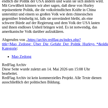
endlich die Politik der USA ändern und wann sie sich ändern wird.
Mit Gewißheit können wir aber sagen, daß diese von Hurley
repräsentierte Politik, die die volksfeindlichen Kräfte in China
unterstützt und einem so großen Volk wie dem chinesischen
gegenüber feindselig ist, falls sie unverändert bleibt, als eine
schwere Bürde auf der Regierung und dem Volk der USA lasten
und ihnen endloses Unheil bringen wird. Es ist notwendig, das
amerikanische Volk darüber aufzuklären.
Abgerufen von „
https://archiv.redflag.ps/index.php?
title=Mao_Zedong:_Über_Die_Gefahr_Der_Politik_Hurleys_*&oldi
Kategorie
:
Mao Zedong
RedFlag Archiv
Diese Seite wurde zuletzt am 14. Mai 2026 um 15:08 Uhr
bearbeitet.
RedFlag Archiv ist kein kommerzielles Projekt. Alle Texte dienen
ausschließlich der politischen Bildung.