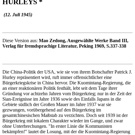
HURLEYS *
(12. Juli 1945)
Diese Version aus:
Mao Zedong, Ausgewählte Werke Band III,
Verlag für fremdsprachige Literatur, Peking 1969, S.337-338
Die China-Politik der USA, wie sie von ihrem Botschafter Patrick J.
Hurley repräsentiert wird, ruft immer offensichtlicher eine
Bürgerkriegskrise in China hervor. Die Kuomintang-Regierung, die
an einer reaktionären Politik festhält, lebt seit dem Tage ihrer
Gründung vor achtzehn Jahren vom Bürgerkrieg; nur in der Zeit der
Sian-Ereignisse im Jahre 1936 sowie des Einfalls Japans in die
Gebiete südlich der Großen Mauer im Jahre 1937 war sie
gezwungen, vorübergehend auf den Bürgerkrieg im
gesamtchinesischen Maßstab zu verzichten. Doch seit 1939 ist der
Bürgerkrieg mit lokalem Charakter wieder im Gange, und zwar
ohne Unterbrechungen. "In erster Linie die Kommunisten
bekämpfen!" lautet die Losung, mit der die Kuomintang-Regierung