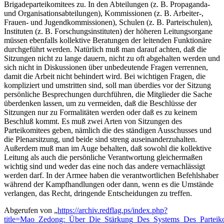
Brigadeparteikomitees zu. In den Abteilungen (z. B. Propaganda-
und Organisationsabteilungen), Kommissionen (z. B. Arbeiter-,
Frauen- und Jugendkommissionen), Schulen (z. B. Parteischulen),
Instituten (z. B. Forschungsinstituten) der höheren Leitungsorgane
müssen ebenfalls kollektive Beratungen der leitenden Funktionäre
durchgeführt werden. Natürlich muß man darauf achten, daß die
Sitzungen nicht zu lange dauern, nicht zu oft abgehalten werden und
sich nicht in Diskussionen über unbedeutende Fragen verrennen,
damit die Arbeit nicht behindert wird. Bei wichtigen Fragen, die
kompliziert und umstritten sind, soll man überdies vor der Sitzung
persönliche Besprechungen durchführen, die Mitglieder die Sache
überdenken lassen, um zu vermeiden, daß die Beschlüsse der
Sitzungen nur zu Formalitäten werden oder daß es zu keinem
Beschluß kommt. Es muß zwei Arten von Sitzungen des
Parteikomitees geben, nämlich die des ständigen Ausschusses und
die Plenarsitzung, und beide sind streng auseinanderzuhalten.
Außerdem muß man im Auge behalten, daß sowohl die kollektive
Leitung als auch die persönliche Verantwortung gleichermaßen
wichtig sind und weder das eine noch das andere vernachlässigt
werden darf. In der Armee haben die verantwortlichen Befehlshaber
während der Kampfhandlungen oder dann, wenn es die Umstände
verlangen, das Recht, dringende Entscheidungen zu treffen.
Abgerufen von „
https://archiv.redflag.ps/index.php?
title=Mao_Zedong:_Über_Die_Stärkung_Des_Systems_Des_Parteik