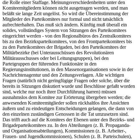
die Rolle einer Staffage. Meinungsverschiedenheiten unter den
Komiteemitgliedern können nicht ausgetragen werden, und man
beläßt sie lange Zeit ungelöst. So wird die Übereinstimmung der
Mitglieder des Parteikomitees nur formal und nicht tatsächlich
aufrechterhalten. Das muß sich ändern. Künftig muß überall ein
solides, vollständiges System von Sitzungen des Parteikomitees
eingerichtet werden - von den Regionalbüros des Zentralkomitees
bis zu den Bezirksparteikomitees, von den Frontparteikomitees bis
zu den Parteikomitees der Brigaden, bei den Parteikomitees der
Militärbezirke (bei Unterausschüssen des Revolutionären
Militärausschusses oder bei Leitungsgruppen), bei den
Parteigruppen der führenden Funktionäre in den
Regierungsinstitutionen, in den Massenorganisationen sowie in der
Nachrichtenagentur und den Zeitungsverlagen. Alle wichtigen
Fragen (natürlich nicht geringfügige Fragen oder solche, über die
bereits in Sitzungen diskutiert wurde und Beschlüsse gefaßt worden
sind, welche nur noch ihrer Durchführung harren) müssen
ausnahmslos dem Komitee zur Erörterung übergeben werden; die
anwesenden Komiteemitglieder sollen rückhaltlos ihre Ansichten
äußern und zu eindeutigen Entscheidungen gelangen, die dann von
den einzelnen zuständigen Genossen in die Tat umzusetzen sind.
Das trifft auch auf die Komitees der Ebenen unter den Bezirks- und
Brigadeparteikomitees zu. In den Abteilungen (z. B. Propaganda-
und Organisationsabteilungen), Kommissionen (z. B. Arbeiter-,
Frauen- und Jugendkommissionen), Schulen (z. B. Parteischulen),