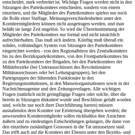
entscheidet, stark verbreitet ist. Wichtige Fragen werden nicht in den
Sitzungen des Parteikomitees entschieden, sondern von einem
einzelnen, und die Mitglieder des Parteikomitees spielen nur noch
die Rolle einer Staffage. Meinungsverschiedenheiten unter den
Komiteemitgliedern können nicht ausgetragen werden, und man
beläßt sie lange Zeit ungelöst. So wird die Übereinstimmung der
Mitglieder des Parteikomitees nur formal und nicht tatsächlich
aufrechterhalten. Das muß sich ändern. Künftig muß überall ein
solides, vollständiges System von Sitzungen des Parteikomitees
eingerichtet werden - von den Regionalbüros des Zentralkomitees
bis zu den Bezirksparteikomitees, von den Frontparteikomitees bis
zu den Parteikomitees der Brigaden, bei den Parteikomitees der
Militärbezirke (bei Unterausschüssen des Revolutionären
Militärausschusses oder bei Leitungsgruppen), bei den
Parteigruppen der führenden Funktionäre in den
Regierungsinstitutionen, in den Massenorganisationen sowie in der
Nachrichtenagentur und den Zeitungsverlagen. Alle wichtigen
Fragen (natürlich nicht geringfügige Fragen oder solche, über die
bereits in Sitzungen diskutiert wurde und Beschlüsse gefaßt worden
sind, welche nur noch ihrer Durchführung harren) müssen
ausnahmslos dem Komitee zur Erörterung übergeben werden; die
anwesenden Komiteemitglieder sollen rückhaltlos ihre Ansichten
äußern und zu eindeutigen Entscheidungen gelangen, die dann von
den einzelnen zuständigen Genossen in die Tat umzusetzen sind.
Das trifft auch auf die Komitees der Ebenen unter den Bezirks- und