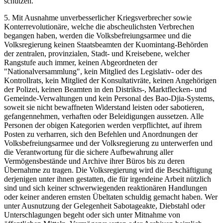
schützen.
5. Mit Ausnahme unverbesserlicher Kriegsverbrecher sowie
Konterrevolutionäre, welche die abscheulichsten Verbrechen
begangen haben, werden die Volksbefreiungsarmee und die
Volksregierung keinen Staatsbeamten der Kuomintang-Behörden
der zentralen, provinzialen, Stadt- und Kreisebene, welcher
Rangstufe auch immer, keinen Abgeordneten der
"Nationalversammlung", kein Mitglied des Legislativ- oder des
Kontrollrats, kein Mitglied der Konsultativräte, keinen Angehörigen
der Polizei, keinen Beamten in den Distrikts-, Marktflecken- und
Gemeinde-Verwaltungen und kein Personal des Bao-Djia-Systems,
soweit sie nicht bewaffneten Widerstand leisten oder sabotieren,
gefangennehmen, verhaften oder Beleidigungen aussetzen. Alle
Personen der obigen Kategorien werden verpflichtet, auf ihrem
Posten zu verharren, sich den Befehlen und Anordnungen der
Volksbefreiungsarmee und der Volksregierung zu unterwerfen und
die Verantwortung für die sichere Aufbewahrung aller
Vermögensbestände und Archive ihrer Büros bis zu deren
Übernahme zu tragen. Die Volksregierung wird die Beschäftigung
derjenigen unter ihnen gestatten, die für irgendeine Arbeit nützlich
sind und sich keiner schwerwiegenden reaktionären Handlungen
oder keiner anderen ernsten Übeltaten schuldig gemacht haben. Wer
unter Ausnutzung der Gelegenheit Sabotageakte, Diebstahl oder
Unterschlagungen begeht oder sich unter Mitnahme von