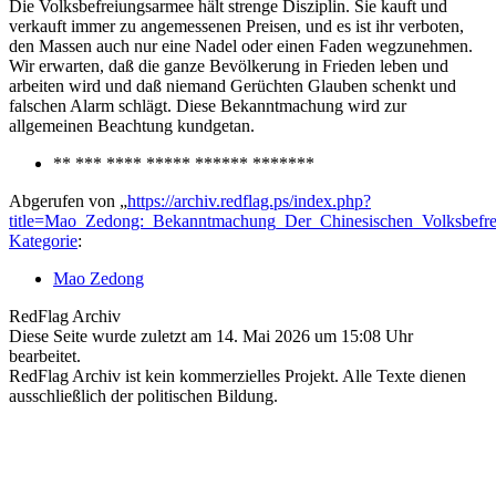
Die Volksbefreiungsarmee hält strenge Disziplin. Sie kauft und
verkauft immer zu angemessenen Preisen, und es ist ihr verboten,
den Massen auch nur eine Nadel oder einen Faden wegzunehmen.
Wir erwarten, daß die ganze Bevölkerung in Frieden leben und
arbeiten wird und daß niemand Gerüchten Glauben schenkt und
falschen Alarm schlägt. Diese Bekanntmachung wird zur
allgemeinen Beachtung kundgetan.
** *** **** ***** ****** *******
Abgerufen von „
https://archiv.redflag.ps/index.php?
title=Mao_Zedong:_Bekanntmachung_Der_Chinesischen_Volksbefr
Kategorie
:
Mao Zedong
RedFlag Archiv
Diese Seite wurde zuletzt am 14. Mai 2026 um 15:08 Uhr
bearbeitet.
RedFlag Archiv ist kein kommerzielles Projekt. Alle Texte dienen
ausschließlich der politischen Bildung.