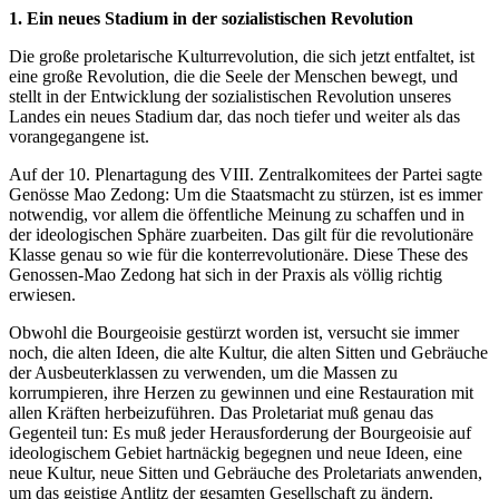
1. Ein neues Stadium in der sozialistischen Revolution
Die große proletarische Kulturrevolution, die sich jetzt entfaltet, ist
eine große Revolution, die die Seele der Menschen bewegt, und
stellt in der Entwicklung der sozialistischen Revolution unseres
Landes ein neues Stadium dar, das noch tiefer und weiter als das
vorangegangene ist.
Auf der 10. Plenartagung des VIII. Zentralkomitees der Partei sagte
Genösse Mao Zedong: Um die Staatsmacht zu stürzen, ist es immer
notwendig, vor allem die öffentliche Meinung zu schaffen und in
der ideologischen Sphäre zuarbeiten. Das gilt für die revolutionäre
Klasse genau so wie für die konterrevolutionäre. Diese These des
Genossen-Mao Zedong hat sich in der Praxis als völlig richtig
erwiesen.
Obwohl die Bourgeoisie gestürzt worden ist, versucht sie immer
noch, die alten Ideen, die alte Kultur, die alten Sitten und Gebräuche
der Ausbeuterklassen zu verwenden, um die Massen zu
korrumpieren, ihre Herzen zu gewinnen und eine Restauration mit
allen Kräften herbeizuführen. Das Proletariat muß genau das
Gegenteil tun: Es muß jeder Herausforderung der Bourgeoisie auf
ideologischem Gebiet hartnäckig begegnen und neue Ideen, eine
neue Kultur, neue Sitten und Gebräuche des Proletariats anwenden,
um das geistige Antlitz der gesamten Gesellschaft zu ändern.