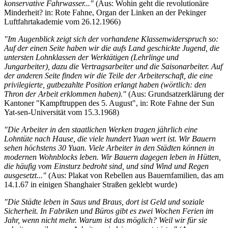
konservative Fahrwasser..."
(Aus: Wohin geht die revolutionäre
Minderheit? in: Rote Fahne, Organ der Linken an der Pekinger
Luftfahrtakademie vom 26.12.1966)
"Im Augenblick zeigt sich der vorhandene Klassenwiderspruch so:
Auf der einen Seite haben wir die aufs Land geschickte Jugend, die
untersten Lohnklassen der Werktätigen (Lehrlinge und
Jungarbeiter), dazu die Vertragsarbeiter und die Saisonarbeiter. Auf
der anderen Seite finden wir die Teile der Arbeiterschaft, die eine
privilegierte, gutbezahlte Position erlangt haben (wörtlich: den
Thron der Arbeit erklommen haben)."
(Aus: Grundsatzerklärung der
Kantoner "Kampftruppen des 5. August", in: Rote Fahne der Sun
Yat-sen-Universität vom 15.3.1968)
"Die Arbeiter in den staatlichen Werken tragen jährlich eine
Lohntüte nach Hause, die viele hundert Yuan wert ist. Wir Bauern
sehen höchstens 30 Yuan. Viele Arbeiter in den Städten können in
modernen Wohnblocks leben. Wir Bauern dagegen leben in Hütten,
die häufig vom Einsturz bedroht sind, und sind Wind und Regen
ausgesetzt..."
(Aus: Plakat von Rebellen aus Bauernfamilien, das am
14.1.67 in einigen Shanghaier Straßen geklebt wurde)
"Die Städte leben in Saus und Braus, dort ist Geld und soziale
Sicherheit. In Fabriken und Büros gibt es zwei Wochen Ferien im
Jahr, wenn nicht mehr. Warum ist das möglich? Weil wir für sie