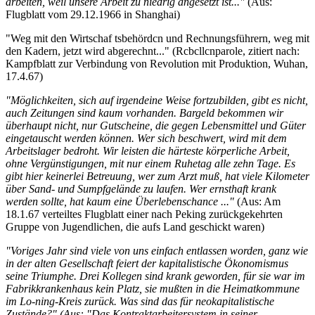
arbeiten, weil unsere Arbeit zu niedrig angesetzt ist..."
(Aus:
Flugblatt vom 29.12.1966 in Shanghai)
"Weg mit den Wirtschaf tsbehördcn und Rechnungsführern, weg mit
den Kadern, jetzt wird abgerechnt..." (Rcbcllcnparole, zitiert nach:
Kampfblatt zur Verbindung von Revolution mit Produktion, Wuhan,
17.4.67)
"Möglichkeiten, sich auf irgendeine Weise fortzubilden, gibt es nicht,
auch Zeitungen sind kaum vorhanden. Bargeld bekommen wir
überhaupt nicht, nur Gutscheine, die gegen Lebensmittel und Güter
eingetauscht werden können. Wer sich beschwert, wird mit dem
Arbeitslager bedroht. Wir leisten die härteste körperliche Arbeit,
ohne Vergünstigungen, mit nur einem Ruhetag alle zehn Tage. Es
gibt hier keinerlei Betreuung, wer zum Arzt muß, hat viele Kilometer
über Sand- und Sumpfgelände zu laufen. Wer ernsthaft krank
werden sollte, hat kaum eine Überlebenschance ..."
(Aus: Am
18.1.67 verteiltes Flugblatt einer nach Peking zurückgekehrten
Gruppe von Jugendlichen, die aufs Land geschickt waren)
"Voriges Jahr sind viele von uns einfach entlassen worden, ganz wie
in der alten Gesellschaft feiert der kapitalistische Ökonomismus
seine Triumphe. Drei Kollegen sind krank geworden, für sie war im
Fabrikkrankenhaus kein Platz, sie mußten in die Heimatkommune
im Lo-ning-Kreis zurück. Was sind das für neokapitalistische
Zustände?" (Aus: "Das Kontraktarbeitersystem in seiner