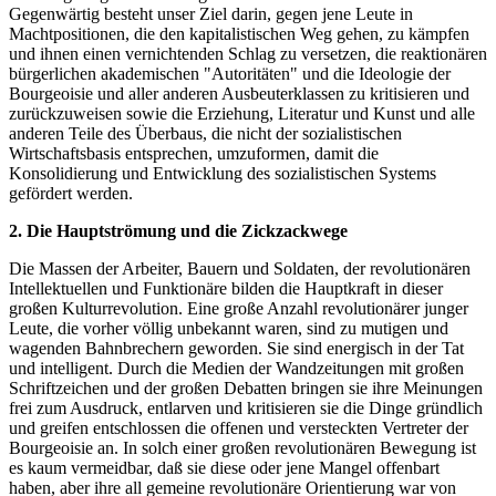
Gegenwärtig besteht unser Ziel darin, gegen jene Leute in
Machtpositionen, die den kapitalistischen Weg gehen, zu kämpfen
und ihnen einen vernichtenden Schlag zu versetzen, die reaktionären
bürgerlichen akademischen "Autoritäten" und die Ideologie der
Bourgeoisie und aller anderen Ausbeuterklassen zu kritisieren und
zurückzuweisen sowie die Erziehung, Literatur und Kunst und alle
anderen Teile des Überbaus, die nicht der sozialistischen
Wirtschaftsbasis entsprechen, umzuformen, damit die
Konsolidierung und Entwicklung des sozialistischen Systems
gefördert werden.
2. Die Hauptströmung und die Zickzackwege
Die Massen der Arbeiter, Bauern und Soldaten, der revolutionären
Intellektuellen und Funktionäre bilden die Hauptkraft in dieser
großen Kulturrevolution. Eine große Anzahl revolutionärer junger
Leute, die vorher völlig unbekannt waren, sind zu mutigen und
wagenden Bahnbrechern geworden. Sie sind energisch in der Tat
und intelligent. Durch die Medien der Wandzeitungen mit großen
Schriftzeichen und der großen Debatten bringen sie ihre Meinungen
frei zum Ausdruck, entlarven und kritisieren sie die Dinge gründlich
und greifen entschlossen die offenen und versteckten Vertreter der
Bourgeoisie an. In solch einer großen revolutionären Bewegung ist
es kaum vermeidbar, daß sie diese oder jene Mangel offenbart
haben, aber ihre all gemeine revolutionäre Orientierung war von