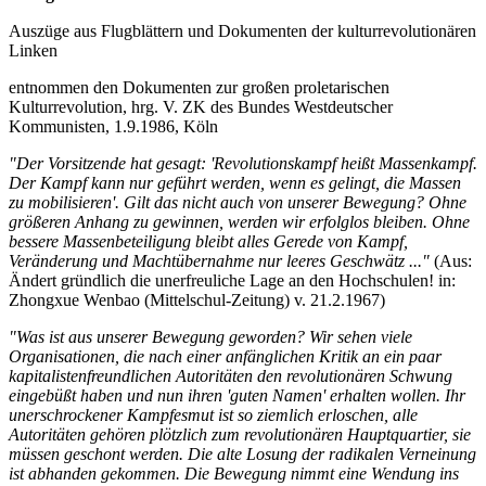
Auszüge aus Flugblättern und Dokumenten der kulturrevolutionären
Linken
entnommen den Dokumenten zur großen proletarischen
Kulturrevolution, hrg. V. ZK des Bundes Westdeutscher
Kommunisten, 1.9.1986, Köln
"Der Vorsitzende hat gesagt: 'Revolutionskampf heißt Massenkampf.
Der Kampf kann nur geführt werden, wenn es gelingt, die Massen
zu mobilisieren'. Gilt das nicht auch von unserer Bewegung? Ohne
größeren Anhang zu gewinnen, werden wir erfolglos bleiben. Ohne
bessere Massenbeteiligung bleibt alles Gerede von Kampf,
Veränderung und Machtübernahme nur leeres Geschwätz ..."
(Aus:
Ändert gründlich die unerfreuliche Lage an den Hochschulen! in:
Zhongxue Wenbao (Mittelschul-Zeitung) v. 21.2.1967)
"Was ist aus unserer Bewegung geworden? Wir sehen viele
Organisationen, die nach einer anfänglichen Kritik an ein paar
kapitalistenfreundlichen Autoritäten den revolutionären Schwung
eingebüßt haben und nun ihren 'guten Namen' erhalten wollen. Ihr
unerschrockener Kampfesmut ist so ziemlich erloschen, alle
Autoritäten gehören plötzlich zum revolutionären Hauptquartier, sie
müssen geschont werden. Die alte Losung der radikalen Verneinung
ist abhanden gekommen. Die Bewegung nimmt eine Wendung ins