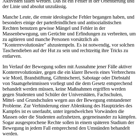
Aktivisten fallen werden. Das ist ein Fehler in der Orientierung und
der Linie und absolut unzulässig.
Manche Leute, die ernste ideologische Fehler begangen haben, und
besonders einige der parteifeindlichen und antisozialistischen
Rechten benutzen gewisse Mängel und Fehler in der
Massenbewegung, um Gerüchte und Erfindungen zu verbreiten, um
zu agitieren und manche Personen vorsätzlich als
"Konterrevolutionäre" abzustempeln. Es ist notwendig, vor solchen
Taschendieben auf der Hut zu sein und rechtzeitig ihre Tricks zu
entlarven.
Im Verlauf der Bewegung sollen mit Ausnahme jener Fälle aktiver
Konterrevolutionäre, gegen die ein klarer Beweis eines Verbrechens
wie Mord, Brandstiftung, Giftmischerei, Sabotage oder Diebstahl
von Staatsgeheimnissen vorliegt und die dem Gesetz entsprechend
behandelt werden müssen, keine Maßnahmen ergriffen werden
gegen Studenten und Schüler der Universitäten, Fachschulen,
Mittel- und Grundschulen wegen aus der Bewegung entstandener
Probleme. Zur Verhinderung einer Ablenkung des Hauptzieles des
Kampfes ist es unerlaubt, unter irgendwelchen Vorwänden die
Massen oder die Studenten aufzuhetzen, gegeneinander zu kämpfen.
Sogar ausgesprochene Rechte sollen in einem späteren Stadium der
Bewegung in jedem Fall entsprechend den Umständen behandelt
werden.