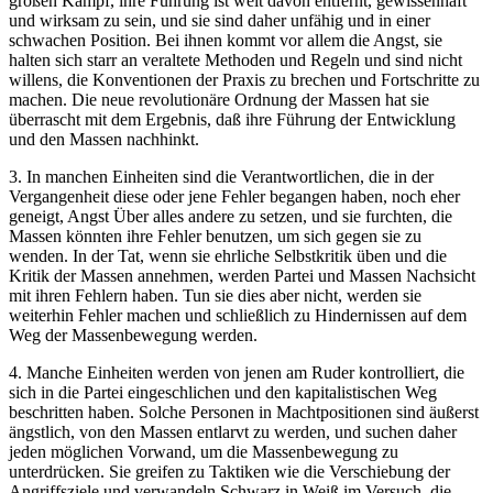
großen Kampf, ihre Führung ist weit davon entfernt, gewissenhaft
und wirksam zu sein, und sie sind daher unfähig und in einer
schwachen Position. Bei ihnen kommt vor allem die Angst, sie
halten sich starr an veraltete Methoden und Regeln und sind nicht
willens, die Konventionen der Praxis zu brechen und Fortschritte zu
machen. Die neue revolutionäre Ordnung der Massen hat sie
überrascht mit dem Ergebnis, daß ihre Führung der Entwicklung
und den Massen nachhinkt.
3. In manchen Einheiten sind die Verantwortlichen, die in der
Vergangenheit diese oder jene Fehler begangen haben, noch eher
geneigt, Angst Über alles andere zu setzen, und sie furchten, die
Massen könnten ihre Fehler benutzen, um sich gegen sie zu
wenden. In der Tat, wenn sie ehrliche Selbstkritik üben und die
Kritik der Massen annehmen, werden Partei und Massen Nachsicht
mit ihren Fehlern haben. Tun sie dies aber nicht, werden sie
weiterhin Fehler machen und schließlich zu Hindernissen auf dem
Weg der Massenbewegung werden.
4. Manche Einheiten werden von jenen am Ruder kontrolliert, die
sich in die Partei eingeschlichen und den kapitalistischen Weg
beschritten haben. Solche Personen in Machtpositionen sind äußerst
ängstlich, von den Massen entlarvt zu werden, und suchen daher
jeden möglichen Vorwand, um die Massenbewegung zu
unterdrücken. Sie greifen zu Taktiken wie die Verschiebung der
Angriffsziele und verwandeln Schwarz in Weiß im Versuch, die