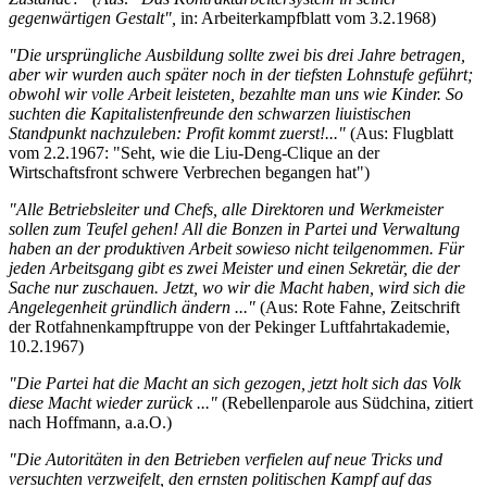
gegenwärtigen Gestalt",
in: Arbeiterkampfblatt vom 3.2.1968)
"Die ursprüngliche Ausbildung sollte zwei bis drei Jahre betragen,
aber wir wurden auch später noch in der tiefsten Lohnstufe geführt;
obwohl wir volle Arbeit leisteten, bezahlte man uns wie Kinder. So
suchten die Kapitalistenfreunde den schwarzen liuistischen
Standpunkt nachzuleben: Profit kommt zuerst!..."
(Aus: Flugblatt
vom 2.2.1967: "Seht, wie die Liu-Deng-Clique an der
Wirtschaftsfront schwere Verbrechen begangen hat")
"Alle Betriebsleiter und Chefs, alle Direktoren und Werkmeister
sollen zum Teufel gehen! All die Bonzen in Partei und Verwaltung
haben an der produktiven Arbeit sowieso nicht teilgenommen. Für
jeden Arbeitsgang gibt es zwei Meister und einen Sekretär, die der
Sache nur zuschauen. Jetzt, wo wir die Macht haben, wird sich die
Angelegenheit gründlich ändern ..."
(Aus: Rote Fahne, Zeitschrift
der Rotfahnenkampftruppe von der Pekinger Luftfahrtakademie,
10.2.1967)
"Die Partei hat die Macht an sich gezogen, jetzt holt sich das Volk
diese Macht wieder zurück ..."
(Rebellenparole aus Südchina, zitiert
nach Hoffmann, a.a.O.)
"Die Autoritäten in den Betrieben verfielen auf neue Tricks und
versuchten verzweifelt, den ernsten politischen Kampf auf das