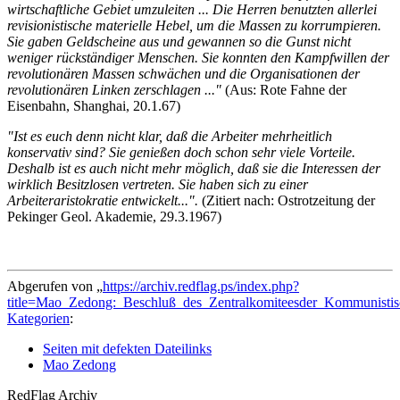
wirtschaftliche Gebiet umzuleiten ... Die Herren benutzten allerlei
revisionistische materielle Hebel, um die Massen zu korrumpieren.
Sie gaben Geldscheine aus und gewannen so die Gunst nicht
weniger rückständiger Menschen. Sie konnten den Kampfwillen der
revolutionären Massen schwächen und die Organisationen der
revolutionären Linken zerschlagen ..."
(Aus: Rote Fahne der
Eisenbahn, Shanghai, 20.1.67)
"Ist es euch denn nicht klar, daß die Arbeiter mehrheitlich
konservativ sind? Sie genießen doch schon sehr viele Vorteile.
Deshalb ist es auch nicht mehr möglich, daß sie die Interessen der
wirklich Besitzlosen vertreten. Sie haben sich zu einer
Arbeiteraristokratie entwickelt...".
(Zitiert nach: Ostrotzeitung der
Pekinger Geol. Akademie, 29.3.1967)
Abgerufen von „
https://archiv.redflag.ps/index.php?
title=Mao_Zedong:_Beschluß_des_Zentralkomiteesder_Kommunistisc
Kategorien
:
Seiten mit defekten Dateilinks
Mao Zedong
RedFlag Archiv