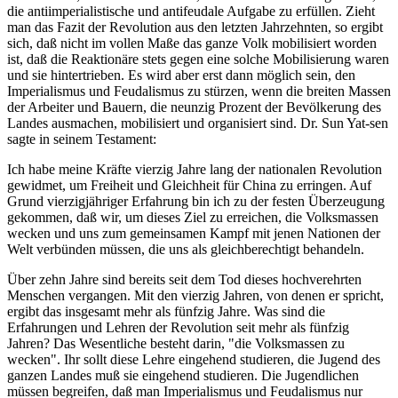
die antiimperialistische und antifeudale Aufgabe zu erfüllen. Zieht
man das Fazit der Revolution aus den letzten Jahrzehnten, so ergibt
sich, daß nicht im vollen Maße das ganze Volk mobilisiert worden
ist, daß die Reaktionäre stets gegen eine solche Mobilisierung waren
und sie hintertrieben. Es wird aber erst dann möglich sein, den
Imperialismus und Feudalismus zu stürzen, wenn die breiten Massen
der Arbeiter und Bauern, die neunzig Prozent der Bevölkerung des
Landes ausmachen, mobilisiert und organisiert sind. Dr. Sun Yat-sen
sagte in seinem Testament:
Ich habe meine Kräfte vierzig Jahre lang der nationalen Revolution
gewidmet, um Freiheit und Gleichheit für China zu erringen. Auf
Grund vierzigjähriger Erfahrung bin ich zu der festen Überzeugung
gekommen, daß wir, um dieses Ziel zu erreichen, die Volksmassen
wecken und uns zum gemeinsamen Kampf mit jenen Nationen der
Welt verbünden müssen, die uns als gleichberechtigt behandeln.
Über zehn Jahre sind bereits seit dem Tod dieses hochverehrten
Menschen vergangen. Mit den vierzig Jahren, von denen er spricht,
ergibt das insgesamt mehr als fünfzig Jahre. Was sind die
Erfahrungen und Lehren der Revolution seit mehr als fünfzig
Jahren? Das Wesentliche besteht darin, "die Volksmassen zu
wecken". Ihr sollt diese Lehre eingehend studieren, die Jugend des
ganzen Landes muß sie eingehend studieren. Die Jugendlichen
müssen begreifen, daß man Imperialismus und Feudalismus nur