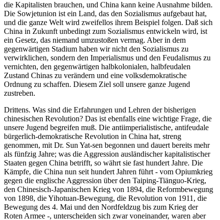
die Kapitalisten brauchen, und China kann keine Ausnahme bilden.
Die Sowjetunion ist ein Land, das den Sozialismus aufgebaut hat,
und die ganze Welt wird zweifellos ihrem Beispiel folgen. Daß sich
China in Zukunft unbedingt zum Sozialismus entwickeln wird, ist
ein Gesetz, das niemand umzustoßen vermag. Aber in dem
gegenwärtigen Stadium haben wir nicht den Sozialismus zu
verwirklichen, sondern den Imperialismus und den Feudalismus zu
vernichten, den gegenwärtigen halbkolonialen, halbfeudalen
Zustand Chinas zu verändern und eine volksdemokratische
Ordnung zu schaffen. Diesem Ziel soll unsere ganze Jugend
zustreben.
Drittens. Was sind die Erfahrungen und Lehren der bisherigen
chinesischen Revolution? Das ist ebenfalls eine wichtige Frage, die
unsere Jugend begreifen muß. Die antiimperialistische, antifeudale
bürgerlich-demokratische Revolution in China hat, streng
genommen, mit Dr. Sun Yat-sen begonnen und dauert bereits mehr
als fünfzig Jahre; was die Aggression ausländischer kapitalistischer
Staaten gegen China betrifft, so währt sie fast hundert Jahre. Die
Kämpfe, die China nun seit hundert Jahren führt - vom Opiumkrieg
gegen die englische Aggression über den Taiping-Tiänguo-Krieg,
den Chinesisch-Japanischen Krieg von 1894, die Reformbewegung
von 1898, die Yihotuan-Bewegung, die Revolution von 1911, die
Bewegung des 4. Mai und den Nordfeldzug bis zum Krieg der
Roten Armee -, unterscheiden sich zwar voneinander, waren aber