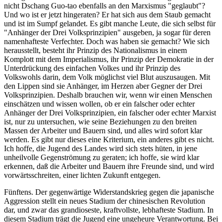
nicht Dschang Guo-tao ebenfalls an den Marxismus "geglaubt"?
Und wo ist er jetzt hingeraten? Er hat sich aus dem Staub gemacht
und ist im Sumpf gelandet. Es gibt manche Leute, die sich selbst für
"Anhänger der Drei Volksprinzipien" ausgeben, ja sogar für deren
namenhafteste Verfechter. Doch was haben sie gemacht? Wie sich
herausstellt, besteht ihr Prinzip des Nationalismus in einem
Komplott mit dem Imperialismus, ihr Prinzip der Demokratie in der
Unterdrückung des einfachen Volkes und ihr Prinzip des
Volkswohls darin, dem Volk möglichst viel Blut auszusaugen. Mit
den Lippen sind sie Anhänger, im Herzen aber Gegner der Drei
Volksprinzipien. Deshalb brauchen wir, wenn wir einen Menschen
einschätzen und wissen wollen, ob er ein falscher oder echter
Anhänger der Drei Volksprinzipien, ein falscher oder echter Marxist
ist, nur zu untersuchen, wie seine Beziehungen zu den breiten
Massen der Arbeiter und Bauern sind, und alles wird sofort klar
werden. Es gibt nur dieses eine Kriterium, ein anderes gibt es nicht.
Ich hoffe, die Jugend des Landes wird sich stets hüten, in jene
unheilvolle Gegenströmung zu geraten; ich hoffe, sie wird klar
erkennen, daß die Arbeiter und Bauern ihre Freunde sind, und wird
vorwärtsschreiten, einer lichten Zukunft entgegen.
Fünftens. Der gegenwärtige Widerstandskrieg gegen die japanische
Aggression stellt ein neues Stadium der chinesischen Revolution
dar, und zwar das grandioseste, kraftvollste, lebhafteste Stadium. In
diesem Stadium trägt die Jugend eine ungeheure Verantwortung. Bei