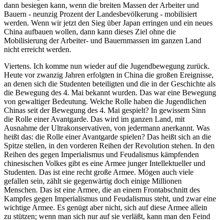
dann besiegen kann, wenn die breiten Massen der Arbeiter und
Bauern - neunzig Prozent der Landesbevölkerung - mobilisiert
werden. Wenn wir jetzt den Sieg über Japan erringen und ein neues
China aufbauen wollen, dann kann dieses Ziel ohne die
Mobilisierung der Arbeiter- und Bauernmassen im ganzen Land
nicht erreicht werden.
Viertens. Ich komme nun wieder auf die Jugendbewegung zurück.
Heute vor zwanzig Jahren erfolgten in China die großen Ereignisse,
an denen sich die Studenten beteiligten und die in der Geschichte als
die Bewegung des 4. Mai bekannt wurden. Das war eine Bewegung
von gewaltiger Bedeutung. Welche Rolle haben die Jugendlichen
Chinas seit der Bewegung des 4. Mai gespielt? In gewissem Sinn
die Rolle einer Avantgarde. Das wird im ganzen Land, mit
Ausnahme der Ultrakonservativen, von jedermann anerkannt. Was
heißt das: die Rolle einer Avantgarde spielen? Das heißt sich an die
Spitze stellen, in den vorderen Reihen der Revolution stehen. In den
Reihen des gegen Imperialismus und Feudalismus kämpfenden
chinesischen Volkes gibt es eine Armee junger Intellektueller und
Studenten. Das ist eine recht große Armee. Mögen auch viele
gefallen sein, zählt sie gegenwärtig doch einige Millionen
Menschen. Das ist eine Armee, die an einem Frontabschnitt des
Kampfes gegen Imperialismus und Feudalismus steht, und zwar eine
wichtige Armee. Es genügt aber nicht, sich auf diese Armee allein
zu stützen; wenn man sich nur auf sie verläßt, kann man den Feind