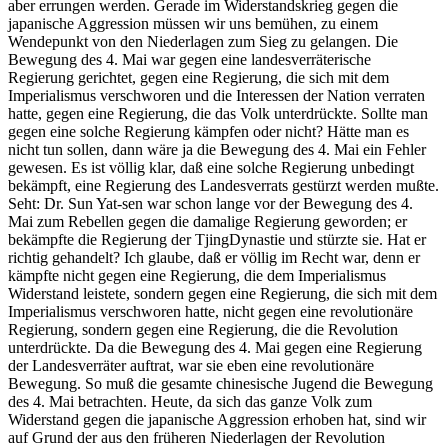
aber errungen werden. Gerade im Widerstandskrieg gegen die
japanische Aggression müssen wir uns bemühen, zu einem
Wendepunkt von den Niederlagen zum Sieg zu gelangen. Die
Bewegung des 4. Mai war gegen eine landesverräterische
Regierung gerichtet, gegen eine Regierung, die sich mit dem
Imperialismus verschworen und die Interessen der Nation verraten
hatte, gegen eine Regierung, die das Volk unterdrückte. Sollte man
gegen eine solche Regierung kämpfen oder nicht? Hätte man es
nicht tun sollen, dann wäre ja die Bewegung des 4. Mai ein Fehler
gewesen. Es ist völlig klar, daß eine solche Regierung unbedingt
bekämpft, eine Regierung des Landesverrats gestürzt werden mußte.
Seht: Dr. Sun Yat-sen war schon lange vor der Bewegung des 4.
Mai zum Rebellen gegen die damalige Regierung geworden; er
bekämpfte die Regierung der TjingDynastie und stürzte sie. Hat er
richtig gehandelt? Ich glaube, daß er völlig im Recht war, denn er
kämpfte nicht gegen eine Regierung, die dem Imperialismus
Widerstand leistete, sondern gegen eine Regierung, die sich mit dem
Imperialismus verschworen hatte, nicht gegen eine revolutionäre
Regierung, sondern gegen eine Regierung, die die Revolution
unterdrückte. Da die Bewegung des 4. Mai gegen eine Regierung
der Landesverräter auftrat, war sie eben eine revolutionäre
Bewegung. So muß die gesamte chinesische Jugend die Bewegung
des 4. Mai betrachten. Heute, da sich das ganze Volk zum
Widerstand gegen die japanische Aggression erhoben hat, sind wir
auf Grund der aus den früheren Niederlagen der Revolution