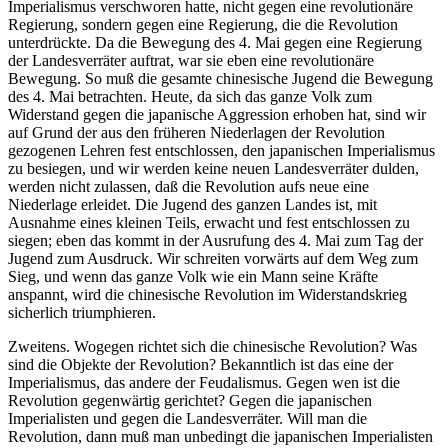
Imperialismus verschworen hatte, nicht gegen eine revolutionäre
Regierung, sondern gegen eine Regierung, die die Revolution
unterdrückte. Da die Bewegung des 4. Mai gegen eine Regierung
der Landesverräter auftrat, war sie eben eine revolutionäre
Bewegung. So muß die gesamte chinesische Jugend die Bewegung
des 4. Mai betrachten. Heute, da sich das ganze Volk zum
Widerstand gegen die japanische Aggression erhoben hat, sind wir
auf Grund der aus den früheren Niederlagen der Revolution
gezogenen Lehren fest entschlossen, den japanischen Imperialismus
zu besiegen, und wir werden keine neuen Landesverräter dulden,
werden nicht zulassen, daß die Revolution aufs neue eine
Niederlage erleidet. Die Jugend des ganzen Landes ist, mit
Ausnahme eines kleinen Teils, erwacht und fest entschlossen zu
siegen; eben das kommt in der Ausrufung des 4. Mai zum Tag der
Jugend zum Ausdruck. Wir schreiten vorwärts auf dem Weg zum
Sieg, und wenn das ganze Volk wie ein Mann seine Kräfte
anspannt, wird die chinesische Revolution im Widerstandskrieg
sicherlich triumphieren.
Zweitens. Wogegen richtet sich die chinesische Revolution? Was
sind die Objekte der Revolution? Bekanntlich ist das eine der
Imperialismus, das andere der Feudalismus. Gegen wen ist die
Revolution gegenwärtig gerichtet? Gegen die japanischen
Imperialisten und gegen die Landesverräter. Will man die
Revolution, dann muß man unbedingt die japanischen Imperialisten