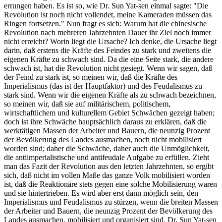
errungen haben. Es ist so, wie Dr. Sun Yat-sen einmal sagte: "Die
Revolution ist noch nicht vollendet, meine Kameraden müssen das
Ringen fortsetzen." Nun fragt es sich: Warum hat die chinesische
Revolution nach mehreren Jahrzehnten Dauer ihr Ziel noch immer
nicht erreicht? Worin liegt die Ursache? Ich denke, die Ursache liegt
darin, daß erstens die Kräfte des Feindes zu stark und zweitens die
eigenen Kräfte zu schwach sind. Da die eine Seite stark, die andere
schwach ist, hat die Revolution nicht gesiegt. Wenn wir sagen, daß
der Feind zu stark ist, so meinen wir, daß die Kräfte des
Imperialismus (das ist der Hauptfaktor) und des Feudalismus zu
stark sind. Wenn wir die eigenen Kräfte als zu schwach bezeichnen,
so meinen wir, daß sie auf militärischem, politischem,
wirtschaftlichem und kulturellem Gebiet Schwächen gezeigt haben;
doch ist ihre Schwäche hauptsächlich daraus zu erklären, daß die
werktätigen Massen der Arbeiter und Bauern, die neunzig Prozent
der Bevölkerung des Landes ausmachen, noch nicht mobilisiert
worden sind; daher die Schwäche, daher auch die Unmöglichkeit,
die antiimperialistische und antifeudale Aufgabe zu erfüllen. Zieht
man das Fazit der Revolution aus den letzten Jahrzehnten, so ergibt
sich, daß nicht im vollen Maße das ganze Volk mobilisiert worden
ist, daß die Reaktionäre stets gegen eine solche Mobilisierung waren
und sie hintertrieben. Es wird aber erst dann möglich sein, den
Imperialismus und Feudalismus zu stürzen, wenn die breiten Massen
der Arbeiter und Bauern, die neunzig Prozent der Bevölkerung des
Landes ausmachen, mobilisiert und organisiert sind. Dr. Sun Yat-sen