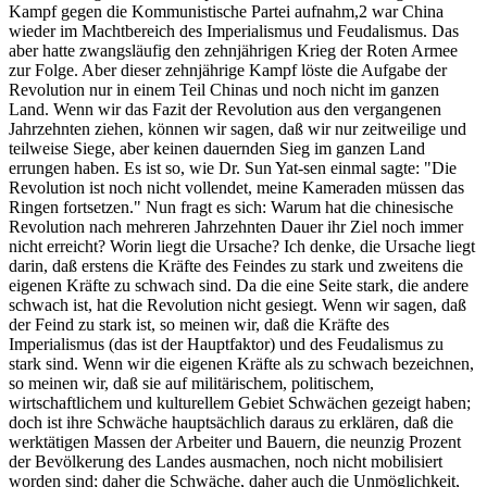
Kampf gegen die Kommunistische Partei aufnahm,2 war China
wieder im Machtbereich des Imperialismus und Feudalismus. Das
aber hatte zwangsläufig den zehnjährigen Krieg der Roten Armee
zur Folge. Aber dieser zehnjährige Kampf löste die Aufgabe der
Revolution nur in einem Teil Chinas und noch nicht im ganzen
Land. Wenn wir das Fazit der Revolution aus den vergangenen
Jahrzehnten ziehen, können wir sagen, daß wir nur zeitweilige und
teilweise Siege, aber keinen dauernden Sieg im ganzen Land
errungen haben. Es ist so, wie Dr. Sun Yat-sen einmal sagte: "Die
Revolution ist noch nicht vollendet, meine Kameraden müssen das
Ringen fortsetzen." Nun fragt es sich: Warum hat die chinesische
Revolution nach mehreren Jahrzehnten Dauer ihr Ziel noch immer
nicht erreicht? Worin liegt die Ursache? Ich denke, die Ursache liegt
darin, daß erstens die Kräfte des Feindes zu stark und zweitens die
eigenen Kräfte zu schwach sind. Da die eine Seite stark, die andere
schwach ist, hat die Revolution nicht gesiegt. Wenn wir sagen, daß
der Feind zu stark ist, so meinen wir, daß die Kräfte des
Imperialismus (das ist der Hauptfaktor) und des Feudalismus zu
stark sind. Wenn wir die eigenen Kräfte als zu schwach bezeichnen,
so meinen wir, daß sie auf militärischem, politischem,
wirtschaftlichem und kulturellem Gebiet Schwächen gezeigt haben;
doch ist ihre Schwäche hauptsächlich daraus zu erklären, daß die
werktätigen Massen der Arbeiter und Bauern, die neunzig Prozent
der Bevölkerung des Landes ausmachen, noch nicht mobilisiert
worden sind; daher die Schwäche, daher auch die Unmöglichkeit,