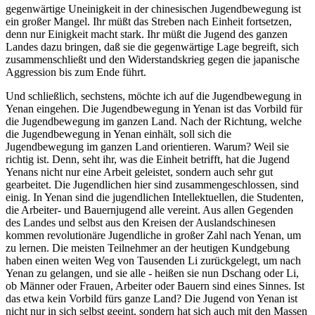
gegenwärtige Uneinigkeit in der chinesischen Jugendbewegung ist
ein großer Mangel. Ihr müßt das Streben nach Einheit fortsetzen,
denn nur Einigkeit macht stark. Ihr müßt die Jugend des ganzen
Landes dazu bringen, daß sie die gegenwärtige Lage begreift, sich
zusammenschließt und den Widerstandskrieg gegen die japanische
Aggression bis zum Ende führt.
Und schließlich, sechstens, möchte ich auf die Jugendbewegung in
Yenan eingehen. Die Jugendbewegung in Yenan ist das Vorbild für
die Jugendbewegung im ganzen Land. Nach der Richtung, welche
die Jugendbewegung in Yenan einhält, soll sich die
Jugendbewegung im ganzen Land orientieren. Warum? Weil sie
richtig ist. Denn, seht ihr, was die Einheit betrifft, hat die Jugend
Yenans nicht nur eine Arbeit geleistet, sondern auch sehr gut
gearbeitet. Die Jugendlichen hier sind zusammengeschlossen, sind
einig. In Yenan sind die jugendlichen Intellektuellen, die Studenten,
die Arbeiter- und Bauernjugend alle vereint. Aus allen Gegenden
des Landes und selbst aus den Kreisen der Auslandschinesen
kommen revolutionäre Jugendliche in großer Zahl nach Yenan, um
zu lernen. Die meisten Teilnehmer an der heutigen Kundgebung
haben einen weiten Weg von Tausenden Li zurückgelegt, um nach
Yenan zu gelangen, und sie alle - heißen sie nun Dschang oder Li,
ob Männer oder Frauen, Arbeiter oder Bauern sind eines Sinnes. Ist
das etwa kein Vorbild fürs ganze Land? Die Jugend von Yenan ist
nicht nur in sich selbst geeint, sondern hat sich auch mit den Massen