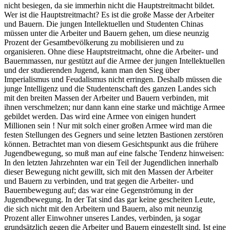
nicht besiegen, da sie immerhin nicht die Hauptstreitmacht bildet.
Wer ist die Hauptstreitmacht? Es ist die große Masse der Arbeiter
und Bauern. Die jungen Intellektuellen und Studenten Chinas
müssen unter die Arbeiter und Bauern gehen, um diese neunzig
Prozent der Gesamtbevölkerung zu mobilisieren und zu
organisieren. Ohne diese Hauptstreitmacht, ohne die Arbeiter- und
Bauernmassen, nur gestützt auf die Armee der jungen Intellektuellen
und der studierenden Jugend, kann man den Sieg über
Imperialismus und Feudalismus nicht erringen. Deshalb müssen die
junge Intelligenz und die Studentenschaft des ganzen Landes sich
mit den breiten Massen der Arbeiter und Bauern verbinden, mit
ihnen verschmelzen; nur dann kann eine starke und mächtige Armee
gebildet werden. Das wird eine Armee von einigen hundert
Millionen sein ! Nur mit solch einer großen Armee wird man die
festen Stellungen des Gegners und seine letzten Bastionen zerstören
können. Betrachtet man von diesem Gesichtspunkt aus die frühere
Jugendbewegung, so muß man auf eine falsche Tendenz hinweisen:
In den letzten Jahrzehnten war ein Teil der Jugendlichen innerhalb
dieser Bewegung nicht gewillt, sich mit den Massen der Arbeiter
und Bauern zu verbinden, und trat gegen die Arbeiter- und
Bauernbewegung auf; das war eine Gegenströmung in der
Jugendbewegung. In der Tat sind das gar keine gescheiten Leute,
die sich nicht mit den Arbeitern und Bauern, also mit neunzig
Prozent aller Einwohner unseres Landes, verbinden, ja sogar
grundsätzlich gegen die Arbeiter und Bauern eingestellt sind. Ist eine