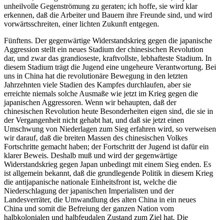
unheilvolle Gegenströmung zu geraten; ich hoffe, sie wird klar
erkennen, daß die Arbeiter und Bauern ihre Freunde sind, und wird
vorwärtsschreiten, einer lichten Zukunft entgegen.
Fünftens. Der gegenwärtige Widerstandskrieg gegen die japanische
Aggression stellt ein neues Stadium der chinesischen Revolution
dar, und zwar das grandioseste, kraftvollste, lebhafteste Stadium. In
diesem Stadium trägt die Jugend eine ungeheure Verantwortung. Bei
uns in China hat die revolutionäre Bewegung in den letzten
Jahrzehnten viele Stadien des Kampfes durchlaufen, aber sie
erreichte niemals solche Ausmaße wie jetzt im Krieg gegen die
japanischen Aggressoren. Wenn wir behaupten, daß der
chinesischen Revolution heute Besonderheiten eigen sind, die sie in
der Vergangenheit nicht gehabt hat, und daß sie jetzt einen
Umschwung von Niederlagen zum Sieg erfahren wird, so verweisen
wir darauf, daß die breiten Massen des chinesischen Volkes
Fortschritte gemacht haben; der Fortschritt der Jugend ist dafür ein
klarer Beweis. Deshalb muß und wird der gegenwärtige
Widerstandskrieg gegen Japan unbedingt mit einem Sieg enden. Es
ist allgemein bekannt, daß die grundlegende Politik in diesem Krieg
die antijapanische nationale Einheitsfront ist, welche die
Niederschlagung der japanischen Imperialisten und der
Landesverräter, die Umwandlung des alten China in ein neues
China und somit die Befreiung der ganzen Nation vom
halbkolonialen und halbfeudalen Zustand zum Ziel hat. Die