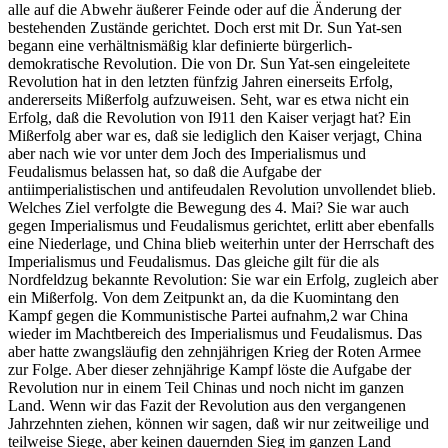
alle auf die Abwehr äußerer Feinde oder auf die Änderung der
bestehenden Zustände gerichtet. Doch erst mit Dr. Sun Yat-sen
begann eine verhältnismäßig klar definierte bürgerlich-
demokratische Revolution. Die von Dr. Sun Yat-sen eingeleitete
Revolution hat in den letzten fünfzig Jahren einerseits Erfolg,
andererseits Mißerfolg aufzuweisen. Seht, war es etwa nicht ein
Erfolg, daß die Revolution von I911 den Kaiser verjagt hat? Ein
Mißerfolg aber war es, daß sie lediglich den Kaiser verjagt, China
aber nach wie vor unter dem Joch des Imperialismus und
Feudalismus belassen hat, so daß die Aufgabe der
antiimperialistischen und antifeudalen Revolution unvollendet blieb.
Welches Ziel verfolgte die Bewegung des 4. Mai? Sie war auch
gegen Imperialismus und Feudalismus gerichtet, erlitt aber ebenfalls
eine Niederlage, und China blieb weiterhin unter der Herrschaft des
Imperialismus und Feudalismus. Das gleiche gilt für die als
Nordfeldzug bekannte Revolution: Sie war ein Erfolg, zugleich aber
ein Mißerfolg. Von dem Zeitpunkt an, da die Kuomintang den
Kampf gegen die Kommunistische Partei aufnahm,2 war China
wieder im Machtbereich des Imperialismus und Feudalismus. Das
aber hatte zwangsläufig den zehnjährigen Krieg der Roten Armee
zur Folge. Aber dieser zehnjährige Kampf löste die Aufgabe der
Revolution nur in einem Teil Chinas und noch nicht im ganzen
Land. Wenn wir das Fazit der Revolution aus den vergangenen
Jahrzehnten ziehen, können wir sagen, daß wir nur zeitweilige und
teilweise Siege, aber keinen dauernden Sieg im ganzen Land