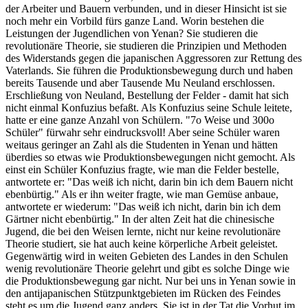
der Arbeiter und Bauern verbunden, und in dieser Hinsicht ist sie
noch mehr ein Vorbild fürs ganze Land. Worin bestehen die
Leistungen der Jugendlichen von Yenan? Sie studieren die
revolutionäre Theorie, sie studieren die Prinzipien und Methoden
des Widerstands gegen die japanischen Aggressoren zur Rettung des
Vaterlands. Sie führen die Produktionsbewegung durch und haben
bereits Tausende und aber Tausende Mu Neuland erschlossen.
Erschließung von Neuland, Bestellung der Felder - damit hat sich
nicht einmal Konfuzius befaßt. Als Konfuzius seine Schule leitete,
hatte er eine ganze Anzahl von Schülern. "7o Weise und 300o
Schüler" fürwahr sehr eindrucksvoll! Aber seine Schüler waren
weitaus geringer an Zahl als die Studenten in Yenan und hätten
überdies so etwas wie Produktionsbewegungen nicht gemocht. Als
einst ein Schüler Konfuzius fragte, wie man die Felder bestelle,
antwortete er: "Das weiß ich nicht, darin bin ich dem Bauern nicht
ebenbürtig." Als er ihn weiter fragte, wie man Gemüse anbaue,
antwortete er wiederum: "Das weiß ich nicht, darin bin ich dem
Gärtner nicht ebenbürtig." In der alten Zeit hat die chinesische
Jugend, die bei den Weisen lernte, nicht nur keine revolutionäre
Theorie studiert, sie hat auch keine körperliche Arbeit geleistet.
Gegenwärtig wird in weiten Gebieten des Landes in den Schulen
wenig revolutionäre Theorie gelehrt und gibt es solche Dinge wie
die Produktionsbewegung gar nicht. Nur bei uns in Yenan sowie in
den antijapanischen Stützpunktgebieten im Rücken des Feindes
steht es um die Jugend ganz anders. Sie ist in der Tat die Vorhut im