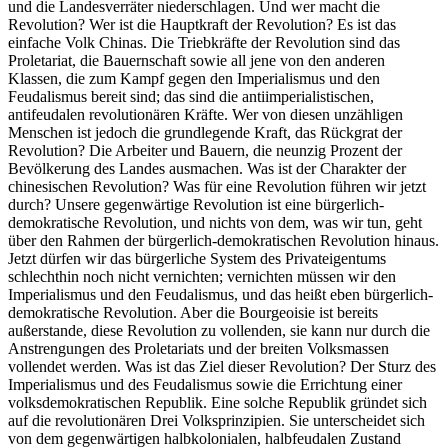
und die Landesverräter niederschlagen. Und wer macht die
Revolution? Wer ist die Hauptkraft der Revolution? Es ist das
einfache Volk Chinas. Die Triebkräfte der Revolution sind das
Proletariat, die Bauernschaft sowie all jene von den anderen
Klassen, die zum Kampf gegen den Imperialismus und den
Feudalismus bereit sind; das sind die antiimperialistischen,
antifeudalen revolutionären Kräfte. Wer von diesen unzähligen
Menschen ist jedoch die grundlegende Kraft, das Rückgrat der
Revolution? Die Arbeiter und Bauern, die neunzig Prozent der
Bevölkerung des Landes ausmachen. Was ist der Charakter der
chinesischen Revolution? Was für eine Revolution führen wir jetzt
durch? Unsere gegenwärtige Revolution ist eine bürgerlich-
demokratische Revolution, und nichts von dem, was wir tun, geht
über den Rahmen der bürgerlich-demokratischen Revolution hinaus.
Jetzt dürfen wir das bürgerliche System des Privateigentums
schlechthin noch nicht vernichten; vernichten müssen wir den
Imperialismus und den Feudalismus, und das heißt eben bürgerlich-
demokratische Revolution. Aber die Bourgeoisie ist bereits
außerstande, diese Revolution zu vollenden, sie kann nur durch die
Anstrengungen des Proletariats und der breiten Volksmassen
vollendet werden. Was ist das Ziel dieser Revolution? Der Sturz des
Imperialismus und des Feudalismus sowie die Errichtung einer
volksdemokratischen Republik. Eine solche Republik gründet sich
auf die revolutionären Drei Volksprinzipien. Sie unterscheidet sich
von dem gegenwärtigen halbkolonialen, halbfeudalen Zustand