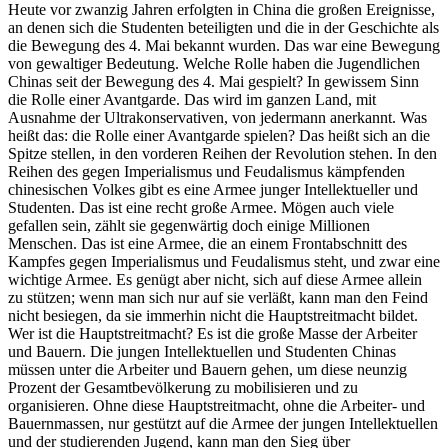
Heute vor zwanzig Jahren erfolgten in China die großen Ereignisse,
an denen sich die Studenten beteiligten und die in der Geschichte als
die Bewegung des 4. Mai bekannt wurden. Das war eine Bewegung
von gewaltiger Bedeutung. Welche Rolle haben die Jugendlichen
Chinas seit der Bewegung des 4. Mai gespielt? In gewissem Sinn
die Rolle einer Avantgarde. Das wird im ganzen Land, mit
Ausnahme der Ultrakonservativen, von jedermann anerkannt. Was
heißt das: die Rolle einer Avantgarde spielen? Das heißt sich an die
Spitze stellen, in den vorderen Reihen der Revolution stehen. In den
Reihen des gegen Imperialismus und Feudalismus kämpfenden
chinesischen Volkes gibt es eine Armee junger Intellektueller und
Studenten. Das ist eine recht große Armee. Mögen auch viele
gefallen sein, zählt sie gegenwärtig doch einige Millionen
Menschen. Das ist eine Armee, die an einem Frontabschnitt des
Kampfes gegen Imperialismus und Feudalismus steht, und zwar eine
wichtige Armee. Es genügt aber nicht, sich auf diese Armee allein
zu stützen; wenn man sich nur auf sie verläßt, kann man den Feind
nicht besiegen, da sie immerhin nicht die Hauptstreitmacht bildet.
Wer ist die Hauptstreitmacht? Es ist die große Masse der Arbeiter
und Bauern. Die jungen Intellektuellen und Studenten Chinas
müssen unter die Arbeiter und Bauern gehen, um diese neunzig
Prozent der Gesamtbevölkerung zu mobilisieren und zu
organisieren. Ohne diese Hauptstreitmacht, ohne die Arbeiter- und
Bauernmassen, nur gestützt auf die Armee der jungen Intellektuellen
und der studierenden Jugend, kann man den Sieg über