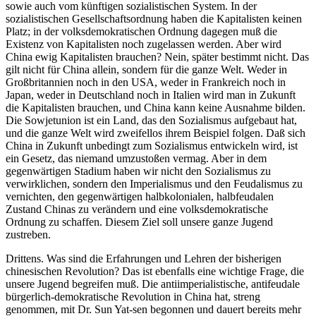
sowie auch vom künftigen sozialistischen System. In der
sozialistischen Gesellschaftsordnung haben die Kapitalisten keinen
Platz; in der volksdemokratischen Ordnung dagegen muß die
Existenz von Kapitalisten noch zugelassen werden. Aber wird
China ewig Kapitalisten brauchen? Nein, später bestimmt nicht. Das
gilt nicht für China allein, sondern für die ganze Welt. Weder in
Großbritannien noch in den USA, weder in Frankreich noch in
Japan, weder in Deutschland noch in Italien wird man in Zukunft
die Kapitalisten brauchen, und China kann keine Ausnahme bilden.
Die Sowjetunion ist ein Land, das den Sozialismus aufgebaut hat,
und die ganze Welt wird zweifellos ihrem Beispiel folgen. Daß sich
China in Zukunft unbedingt zum Sozialismus entwickeln wird, ist
ein Gesetz, das niemand umzustoßen vermag. Aber in dem
gegenwärtigen Stadium haben wir nicht den Sozialismus zu
verwirklichen, sondern den Imperialismus und den Feudalismus zu
vernichten, den gegenwärtigen halbkolonialen, halbfeudalen
Zustand Chinas zu verändern und eine volksdemokratische
Ordnung zu schaffen. Diesem Ziel soll unsere ganze Jugend
zustreben.
Drittens. Was sind die Erfahrungen und Lehren der bisherigen
chinesischen Revolution? Das ist ebenfalls eine wichtige Frage, die
unsere Jugend begreifen muß. Die antiimperialistische, antifeudale
bürgerlich-demokratische Revolution in China hat, streng
genommen, mit Dr. Sun Yat-sen begonnen und dauert bereits mehr