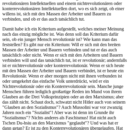
revolutionären Intellektuellen und einem nichtrevolutionären oder
konterrevolutionären Intellektuellen dort, wo es sich zeigt, ob einer
willens ist, sich mit den Massen der Arbeiter und Bauern zu
verbinden, und ob er das auch tatsächlich tut.
Damit habe ich ein Kriterium aufgestellt, welches meiner Meinung
nach das einzig mögliche ist. Was denn soll das Kriterium dafür
sein, ob ein junger Mensch revolutionär ist? Wie kann man das
feststellen? Es gibt nur ein Kriterium: Will er sich mit den breiten
Massen der Arbeiter und Bauern verbinden und tut er das auch
tatsächlich oder nicht. Wenn er sich mit den Arbeitern und Bauern
verbinden will und das tatsächlich tut, ist er revolutionär; andernfalls
ist er nichtrevolutionär oder konterrevolutionär. Wenn er sich heute
mit den Massen der Arbeiter und Bauern verbindet, ist er heute ein
Revolutionär. Wenn er aber morgen nicht mit ihnen verbunden ist
oder umgekehrt das einfache Volk unterdrückt, wird er ein
Nichtrevolutionär oder ein Konterrevolutionär sein. Manche junge
Menschen führen lediglich großartige Reden im Mund von ihrem
Glauben an die Drei Volksprinzipien oder an den Marxismus; aber
das zählt nicht. Schaut doch, schwatzt nicht Hitler auch von seinem
"Glauben an den Sozialismus"? Auch Mussolini war vor zwanzig
Jahren noch ein "Sozialist"! Aber was ist denn im Grunde ihr
"Sozialismus"? Nichts anderes als Faschismus! Hat nicht auch
Tschen Du-hsiu an den Marxismus "geglaubt"? Und was hat er
dann getan? Er ist zu den Konterrevolutionären übergelaufen. Hat