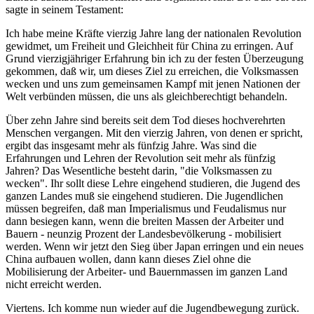
sagte in seinem Testament:
Ich habe meine Kräfte vierzig Jahre lang der nationalen Revolution
gewidmet, um Freiheit und Gleichheit für China zu erringen. Auf
Grund vierzigjähriger Erfahrung bin ich zu der festen Überzeugung
gekommen, daß wir, um dieses Ziel zu erreichen, die Volksmassen
wecken und uns zum gemeinsamen Kampf mit jenen Nationen der
Welt verbünden müssen, die uns als gleichberechtigt behandeln.
Über zehn Jahre sind bereits seit dem Tod dieses hochverehrten
Menschen vergangen. Mit den vierzig Jahren, von denen er spricht,
ergibt das insgesamt mehr als fünfzig Jahre. Was sind die
Erfahrungen und Lehren der Revolution seit mehr als fünfzig
Jahren? Das Wesentliche besteht darin, "die Volksmassen zu
wecken". Ihr sollt diese Lehre eingehend studieren, die Jugend des
ganzen Landes muß sie eingehend studieren. Die Jugendlichen
müssen begreifen, daß man Imperialismus und Feudalismus nur
dann besiegen kann, wenn die breiten Massen der Arbeiter und
Bauern - neunzig Prozent der Landesbevölkerung - mobilisiert
werden. Wenn wir jetzt den Sieg über Japan erringen und ein neues
China aufbauen wollen, dann kann dieses Ziel ohne die
Mobilisierung der Arbeiter- und Bauernmassen im ganzen Land
nicht erreicht werden.
Viertens. Ich komme nun wieder auf die Jugendbewegung zurück.