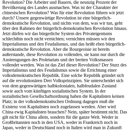
Revolution? Die Arbeiter und Bauern, die neunzig Prozent der
Bevölkerung des Landes ausmachen. Was ist der Charakter der
chinesischen Revolution? Was für eine Revolution führen wir jetzt
durch? Unsere gegenwärtige Revolution ist eine bürgerlich-
demokratische Revolution, und nichts von dem, was wir tun, geht
über den Rahmen der bürgerlich-demokratischen Revolution hinaus.
Jetzt dürfen wir das bürgerliche System des Privateigentums
schlechthin noch nicht vernichten; vernichten müssen wir den
Imperialismus und den Feudalismus, und das heißt eben bürgerlich-
demokratische Revolution. Aber die Bourgeoisie ist bereits
außerstande, diese Revolution zu vollenden, sie kann nur durch die
Anstrengungen des Proletariats und der breiten Volksmassen
vollendet werden. Was ist das Ziel dieser Revolution? Der Sturz des
Imperialismus und des Feudalismus sowie die Errichtung einer
volksdemokratischen Republik. Eine solche Republik gründet sich
auf die revolutionären Drei Volksprinzipien. Sie unterscheidet sich
von dem gegenwärtigen halbkolonialen, halbfeudalen Zustand
sowie auch vom künftigen sozialistischen System. In der
sozialistischen Gesellschaftsordnung haben die Kapitalisten keinen
Platz; in der volksdemokratischen Ordnung dagegen muß die
Existenz von Kapitalisten noch zugelassen werden. Aber wird
China ewig Kapitalisten brauchen? Nein, später bestimmt nicht. Das
gilt nicht für China allein, sondern für die ganze Welt. Weder in
Großbritannien noch in den USA, weder in Frankreich noch in
Japan, weder in Deutschland noch in Italien wird man in Zukunft