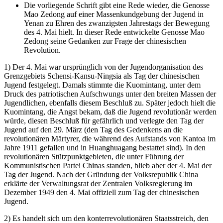
Die vorliegende Schrift gibt eine Rede wieder, die Genosse
Mao Zedong auf einer Massenkundgebung der Jugend in
Yenan zu Ehren des zwanzigsten Jahrestags der Bewegung
des 4. Mai hielt. In dieser Rede entwickelte Genosse Mao
Zedong seine Gedanken zur Frage der chinesischen
Revolution.
1) Der 4. Mai war ursprünglich von der Jugendorganisation des
Grenzgebiets Schensi-Kansu-Ningsia als Tag der chinesischen
Jugend festgelegt. Damals stimmte die Kuomintang, unter dem
Druck des patriotischen Aufschwungs unter den breiten Massen der
Jugendlichen, ebenfalls diesem Beschluß zu. Später jedoch hielt die
Kuomintang, die Angst bekam, daß die Jugend revolutionär werden
würde, diesen Beschluß für gefährlich und verlegte den Tag der
Jugend auf den 29. März (den Tag des Gedenkens an die
revolutionären Märtyrer, die während des Aufstands von Kantoa im
Jahre 1911 gefallen und in Huanghuagang bestattet sind). In den
revolutionären Stützpunktgebieten, die unter Führung der
Kommunistischen Partei Chinas standen, blieb aber der 4. Mai der
Tag der Jugend. Nach der Gründung der Volksrepublik China
erklärte der Verwaltungsrat der Zentralen Volksregierung im
Dezember 1949 den 4. Mai offiziell zum Tag der chinesischen
Jugend.
2) Es handelt sich um den konterrevolutionären Staatsstreich, den