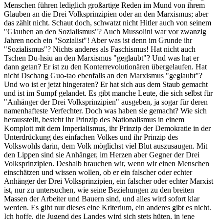
Menschen führen lediglich großartige Reden im Mund von ihrem
Glauben an die Drei Volksprinzipien oder an den Marxismus; aber
das zählt nicht. Schaut doch, schwatzt nicht Hitler auch von seinem
"Glauben an den Sozialismus"? Auch Mussolini war vor zwanzig
Jahren noch ein "Sozialist"! Aber was ist denn im Grunde ihr
"Sozialismus"? Nichts anderes als Faschismus! Hat nicht auch
Tschen Du-hsiu an den Marxismus "geglaubt"? Und was hat er
dann getan? Er ist zu den Konterrevolutionären übergelaufen. Hat
nicht Dschang Guo-tao ebenfalls an den Marxismus "geglaubt"?
Und wo ist er jetzt hingeraten? Er hat sich aus dem Staub gemacht
und ist im Sumpf gelandet. Es gibt manche Leute, die sich selbst für
"Anhänger der Drei Volksprinzipien" ausgeben, ja sogar für deren
namenhafteste Verfechter. Doch was haben sie gemacht? Wie sich
herausstellt, besteht ihr Prinzip des Nationalismus in einem
Komplott mit dem Imperialismus, ihr Prinzip der Demokratie in der
Unterdrückung des einfachen Volkes und ihr Prinzip des
Volkswohls darin, dem Volk möglichst viel Blut auszusaugen. Mit
den Lippen sind sie Anhänger, im Herzen aber Gegner der Drei
Volksprinzipien. Deshalb brauchen wir, wenn wir einen Menschen
einschätzen und wissen wollen, ob er ein falscher oder echter
Anhänger der Drei Volksprinzipien, ein falscher oder echter Marxist
ist, nur zu untersuchen, wie seine Beziehungen zu den breiten
Massen der Arbeiter und Bauern sind, und alles wird sofort klar
werden. Es gibt nur dieses eine Kriterium, ein anderes gibt es nicht.
Ich hoffe, die Jugend des Landes wird sich stets hüten, in jene