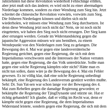
Jahrzehnten hat diese Revolution wiederholt Fehlschläge erlitten,
aber jetzt muß sich das ändern; es wird nicht zu einer abermaligen
Niederlage kommen, sondern zu einer Wendung zum Sieg hin. Jetzt
schreitet die chinesische Revolution vorwärts, vorwärts zum Sieg.
Die früheren Niederlagen können und dürfen sich nicht
wiederholen, wir müssen eine Wendung zum Sieg durchsetzen. Ist
denn diese Wendung jetzt noch nicht da? Nein, sie ist noch nicht
eingetreten, wir haben den Sieg noch nicht errungen. Der Sieg kann
aber errungen werden. Gerade im Widerstandskrieg gegen die
japanische Aggression müssen wir uns bemühen, zu einem
Wendepunkt von den Niederlagen zum Sieg zu gelangen. Die
Bewegung des 4. Mai war gegen eine landesverräterische
Regierung gerichtet, gegen eine Regierung, die sich mit dem
Imperialismus verschworen und die Interessen der Nation verraten
hatte, gegen eine Regierung, die das Volk unterdrückte. Sollte man
gegen eine solche Regierung kämpfen oder nicht? Hätte man es
nicht tun sollen, dann wäre ja die Bewegung des 4. Mai ein Fehler
gewesen. Es ist völlig klar, daß eine solche Regierung unbedingt
bekämpft, eine Regierung des Landesverrats gestürzt werden mußte.
Seht: Dr. Sun Yat-sen war schon lange vor der Bewegung des 4.
Mai zum Rebellen gegen die damalige Regierung geworden; er
bekämpfte die Regierung der TjingDynastie und stürzte sie. Hat er
richtig gehandelt? Ich glaube, daß er völlig im Recht war, denn er
kämpfte nicht gegen eine Regierung, die dem Imperialismus
Widerstand leistete, sondern gegen eine Regierung, die sich mit dem