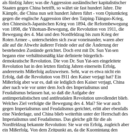
als fünfzig Jahre; was die Aggression ausländischer kapitalistischer
Staaten gegen China betrifft, so währt sie fast hundert Jahre. Die
Kämpfe, die China nun seit hundert Jahren führt - vom Opiumkrieg
gegen die englische Aggression über den Taiping-Tiänguo-Krieg,
den Chinesisch-Japanischen Krieg von 1894, die Reformbewegung
von 1898, die Yihotuan-Bewegung, die Revolution von 1911, die
Bewegung des 4. Mai und den Nordfeldzug bis zum Krieg der
Roten Armee -, unterscheiden sich zwar voneinander, waren aber
alle auf die Abwehr äußerer Feinde oder auf die Änderung der
bestehenden Zustände gerichtet. Doch erst mit Dr. Sun Yat-sen
begann eine verhältnismäßig klar definierte bürgerlich-
demokratische Revolution. Die von Dr. Sun Yat-sen eingeleitete
Revolution hat in den letzten fünfzig Jahren einerseits Erfolg,
andererseits Mißerfolg aufzuweisen. Seht, war es etwa nicht ein
Erfolg, daß die Revolution von I911 den Kaiser verjagt hat? Ein
Mißerfolg aber war es, daß sie lediglich den Kaiser verjagt, China
aber nach wie vor unter dem Joch des Imperialismus und
Feudalismus belassen hat, so daß die Aufgabe der
antiimperialistischen und antifeudalen Revolution unvollendet blieb.
Welches Ziel verfolgte die Bewegung des 4. Mai? Sie war auch
gegen Imperialismus und Feudalismus gerichtet, erlitt aber ebenfalls
eine Niederlage, und China blieb weiterhin unter der Herrschaft des
Imperialismus und Feudalismus. Das gleiche gilt für die als
Nordfeldzug bekannte Revolution: Sie war ein Erfolg, zugleich aber
ein Mißerfolg. Von dem Zeitpunkt an, da die Kuomintang den