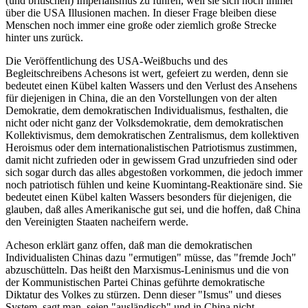
(und britischen) Imperialismus zu führen, weil sie sich noch immer
über die USA Illusionen machen. In dieser Frage bleiben diese
Menschen noch immer eine große oder ziemlich große Strecke
hinter uns zurück.
Die Veröffentlichung des USA-Weißbuchs und des
Begleitschreibens Achesons ist wert, gefeiert zu werden, denn sie
bedeutet einen Kübel kalten Wassers und den Verlust des Ansehens
für diejenigen in China, die an den Vorstellungen von der alten
Demokratie, dem demokratischen Individualismus, festhalten, die
nicht oder nicht ganz der Volksdemokratie, dem demokratischen
Kollektivismus, dem demokratischen Zentralismus, dem kollektiven
Heroismus oder dem internationalistischen Patriotismus zustimmen,
damit nicht zufrieden oder in gewissem Grad unzufrieden sind oder
sich sogar durch das alles abgestoßen vorkommen, die jedoch immer
noch patriotisch fühlen und keine Kuomintang-Reaktionäre sind. Sie
bedeutet einen Kübel kalten Wassers besonders für diejenigen, die
glauben, daß alles Amerikanische gut sei, und die hoffen, daß China
den Vereinigten Staaten nacheifern werde.
Acheson erklärt ganz offen, daß man die demokratischen
Individualisten Chinas dazu "ermutigen" müsse, das "fremde Joch"
abzuschütteln. Das heißt den Marxismus-Leninismus und die von
der Kommunistischen Partei Chinas geführte demokratische
Diktatur des Volkes zu stürzen. Denn dieser "Ismus" und dieses
System, sagt man, seien "ausländisch" und in China nicht