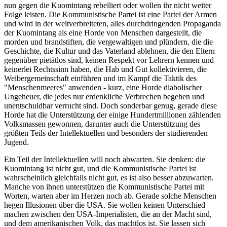
nun gegen die Kuomintang rebelliert oder wollen ihr nicht weiter
Folge leisten. Die Kommunistische Partei ist eine Partei der Armen
und wird in der weitverbreiteten, alles durchdringenden Propaganda
der Kuomintang als eine Horde von Menschen dargestellt, die
morden und brandstiften, die vergewaltigen und plündern, die die
Geschichte, die Kultur und das Vaterland ablehnen, die den Eltern
gegenüber pietätlos sind, keinen Respekt vor Lehrern kennen und
keinerlei Rechtssinn haben, die Hab und Gut kollektivieren, die
Weibergemeinschaft einführen und im Kampf die Taktik des
"Menschenmeeres" anwenden - kurz, eine Horde diabolischer
Ungeheuer, die jedes nur erdenkliche Verbrechen begehen und
unentschuldbar verrucht sind. Doch sonderbar genug, gerade diese
Horde hat die Unterstützung der einige Hundertmillionen zählenden
Volksmassen gewonnen, darunter auch die Unterstützung des
größten Teils der Intellektuellen und besonders der studierenden
Jugend.
Ein Teil der Intellektuellen will noch abwarten. Sie denken: die
Kuomintang ist nicht gut, und die Kommunistische Partei ist
wahrscheinlich gleichfalls nicht gut, es ist also besser abzuwarten.
Manche von ihnen unterstützen die Kommunistische Partei mit
Worten, warten aber im Herzen noch ab. Gerade solche Menschen
hegen Illusionen über die USA. Sie wollen keinen Unterschied
machen zwischen den USA-Imperialisten, die an der Macht sind,
und dem amerikanischen Volk, das machtlos ist. Sie lassen sich