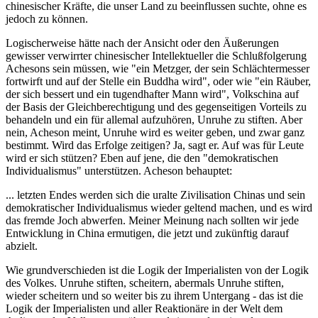
chinesischer Kräfte, die unser Land zu beeinflussen suchte, ohne es
jedoch zu können.
Logischerweise hätte nach der Ansicht oder den Äußerungen
gewisser verwirrter chinesischer Intellektueller die Schlußfolgerung
Achesons sein müssen, wie "ein Metzger, der sein Schlächtermesser
fortwirft und auf der Stelle ein Buddha wird", oder wie "ein Räuber,
der sich bessert und ein tugendhafter Mann wird", Volkschina auf
der Basis der Gleichberechtigung und des gegenseitigen Vorteils zu
behandeln und ein für allemal aufzuhören, Unruhe zu stiften. Aber
nein, Acheson meint, Unruhe wird es weiter geben, und zwar ganz
bestimmt. Wird das Erfolge zeitigen? Ja, sagt er. Auf was für Leute
wird er sich stützen? Eben auf jene, die den "demokratischen
Individualismus" unterstützen. Acheson behauptet:
... letzten Endes werden sich die uralte Zivilisation Chinas und sein
demokratischer Individualismus wieder geltend machen, und es wird
das fremde Joch abwerfen. Meiner Meinung nach sollten wir jede
Entwicklung in China ermutigen, die jetzt und zukünftig darauf
abzielt.
Wie grundverschieden ist die Logik der Imperialisten von der Logik
des Volkes. Unruhe stiften, scheitern, abermals Unruhe stiften,
wieder scheitern und so weiter bis zu ihrem Untergang - das ist die
Logik der Imperialisten und aller Reaktionäre in der Welt dem