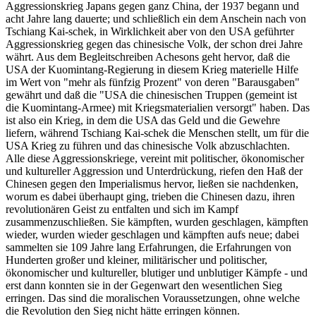
Aggressionskrieg Japans gegen ganz China, der 1937 begann und
acht Jahre lang dauerte; und schließlich ein dem Anschein nach von
Tschiang Kai-schek, in Wirklichkeit aber von den USA geführter
Aggressionskrieg gegen das chinesische Volk, der schon drei Jahre
währt. Aus dem Begleitschreiben Achesons geht hervor, daß die
USA der Kuomintang-Regierung in diesem Krieg materielle Hilfe
im Wert von "mehr als fünfzig Prozent" von deren "Barausgaben"
gewährt und daß die "USA die chinesischen Truppen (gemeint ist
die Kuomintang-Armee) mit Kriegsmaterialien versorgt" haben. Das
ist also ein Krieg, in dem die USA das Geld und die Gewehre
liefern, während Tschiang Kai-schek die Menschen stellt, um für die
USA Krieg zu führen und das chinesische Volk abzuschlachten.
Alle diese Aggressionskriege, vereint mit politischer, ökonomischer
und kultureller Aggression und Unterdrückung, riefen den Haß der
Chinesen gegen den Imperialismus hervor, ließen sie nachdenken,
worum es dabei überhaupt ging, trieben die Chinesen dazu, ihren
revolutionären Geist zu entfalten und sich im Kampf
zusammenzuschließen. Sie kämpften, wurden geschlagen, kämpften
wieder, wurden wieder geschlagen und kämpften aufs neue; dabei
sammelten sie 109 Jahre lang Erfahrungen, die Erfahrungen von
Hunderten großer und kleiner, militärischer und politischer,
ökonomischer und kultureller, blutiger und unblutiger Kämpfe - und
erst dann konnten sie in der Gegenwart den wesentlichen Sieg
erringen. Das sind die moralischen Voraussetzungen, ohne welche
die Revolution den Sieg nicht hätte erringen können.