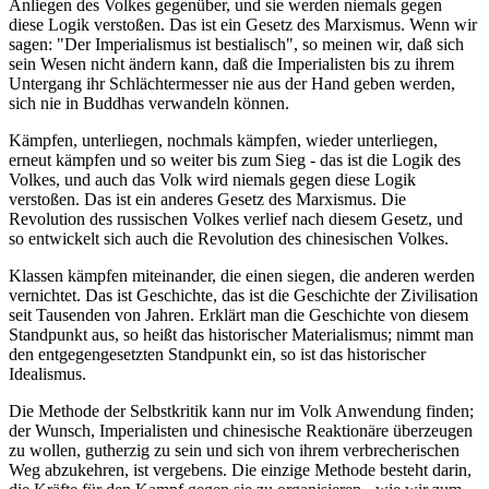
Anliegen des Volkes gegenüber, und sie werden niemals gegen
diese Logik verstoßen. Das ist ein Gesetz des Marxismus. Wenn wir
sagen: "Der Imperialismus ist bestialisch", so meinen wir, daß sich
sein Wesen nicht ändern kann, daß die Imperialisten bis zu ihrem
Untergang ihr Schlächtermesser nie aus der Hand geben werden,
sich nie in Buddhas verwandeln können.
Kämpfen, unterliegen, nochmals kämpfen, wieder unterliegen,
erneut kämpfen und so weiter bis zum Sieg - das ist die Logik des
Volkes, und auch das Volk wird niemals gegen diese Logik
verstoßen. Das ist ein anderes Gesetz des Marxismus. Die
Revolution des russischen Volkes verlief nach diesem Gesetz, und
so entwickelt sich auch die Revolution des chinesischen Volkes.
Klassen kämpfen miteinander, die einen siegen, die anderen werden
vernichtet. Das ist Geschichte, das ist die Geschichte der Zivilisation
seit Tausenden von Jahren. Erklärt man die Geschichte von diesem
Standpunkt aus, so heißt das historischer Materialismus; nimmt man
den entgegengesetzten Standpunkt ein, so ist das historischer
Idealismus.
Die Methode der Selbstkritik kann nur im Volk Anwendung finden;
der Wunsch, Imperialisten und chinesische Reaktionäre überzeugen
zu wollen, gutherzig zu sein und sich von ihrem verbrecherischen
Weg abzukehren, ist vergebens. Die einzige Methode besteht darin,