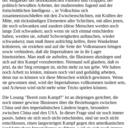
der Mitglieder der demokratischen Parteien und Gruppen, der
politisch bewußten Arbeiter, der studierenden Jugend und der
fortschrittlichen Intelligenz -, in Volkschina sich
zusammenzuschließen mit den Zwischenschichten, mit Kräften der
Mitte, mit rückständigen Elementen aller Schichten, mit allen jenen,
die noch schwanken und zaudern (diese Menschen werden noch
lange Zeit schwanken; auch wenn sie sich einmal entschieden
haben, werden sie, sobald Schwierigkeiten auftauchen, wieder
schwanken); man muß ihnen aufrichtig helfen, ihren Wankelmut
kritisieren, sie erziehen und auf die Seite der Volksmassen bringen
sowie verhindern, daß die Imperialisten sie in ihr Lager
hineinziehen. Man muß sie aufrufen, die Illusionen abzulegen und
sich auf den Kampf vorzubereiten. Niemand soll glauben, daß es
jetzt, da der Sieg errungen ist, nichts mehr zu tun gebe. Wir haben
noch Arbeit zu leisten, müssen noch viel und geduldig arbeiten,
denn nur so können wir diese Menschen wirklich gewinnen. Wenn
sie gewonnen sind, wird der Imperialismus vollkommen isoliert sein,
und Acheson wird nicht mehr seine Tricks spielen können.
Die Losung "Bereit zum Kampf!" ist an diejenigen gerichtet, die
noch immer gewisse Illusionen über die Beziehungen zwischen
China und den imperialistischen Ländern hegen, besonders
zwischen China und den USA. In dieser Frage sind sie noch immer
passiv, haben sie sich noch nicht entschieden, sind sie noch nicht
entschlossen, einen langwierigen Kampf gegen den amerikanischen