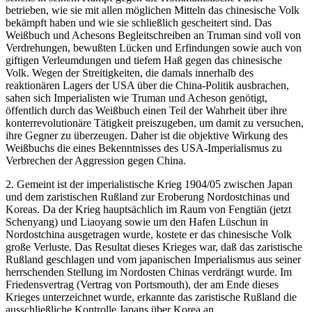
betrieben, wie sie mit allen möglichen Mitteln das chinesische Volk
bekämpft haben und wie sie schließlich gescheitert sind. Das
Weißbuch und Achesons Begleitschreiben an Truman sind voll von
Verdrehungen, bewußten Lücken und Erfindungen sowie auch von
giftigen Verleumdungen und tiefem Haß gegen das chinesische
Volk. Wegen der Streitigkeiten, die damals innerhalb des
reaktionären Lagers der USA über die China-Politik ausbrachen,
sahen sich Imperialisten wie Truman und Acheson genötigt,
öffentlich durch das Weißbuch einen Teil der Wahrheit über ihre
konterrevolutionäre Tätigkeit preiszugeben, um damit zu versuchen,
ihre Gegner zu überzeugen. Daher ist die objektive Wirkung des
Weißbuchs die eines Bekenntnisses des USA-Imperialismus zu
Verbrechen der Aggression gegen China.
2. Gemeint ist der imperialistische Krieg 1904/05 zwischen Japan
und dem zaristischen Rußland zur Eroberung Nordostchinas und
Koreas. Da der Krieg hauptsächlich im Raum von Fengtiän (jetzt
Schenyang) und Liaoyang sowie um den Hafen Lüschun in
Nordostchina ausgetragen wurde, kostete er das chinesische Volk
große Verluste. Das Resultat dieses Krieges war, daß das zaristische
Rußland geschlagen und vom japanischen Imperialismus aus seiner
herrschenden Stellung im Nordosten Chinas verdrängt wurde. Im
Friedensvertrag (Vertrag von Portsmouth), der am Ende dieses
Krieges unterzeichnet wurde, erkannte das zaristische Rußland die
ausschließliche Kontrolle Japans über Korea an.