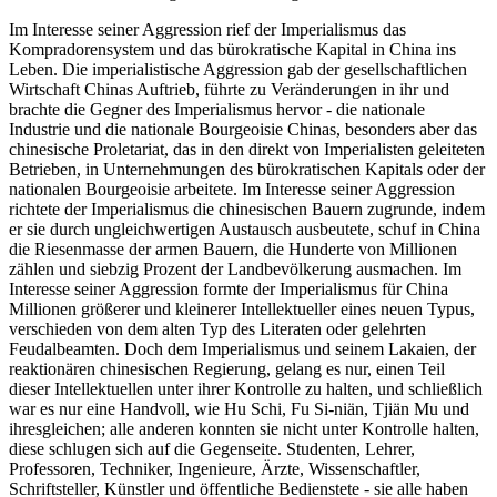
Im Interesse seiner Aggression rief der Imperialismus das
Kompradorensystem und das bürokratische Kapital in China ins
Leben. Die imperialistische Aggression gab der gesellschaftlichen
Wirtschaft Chinas Auftrieb, führte zu Veränderungen in ihr und
brachte die Gegner des Imperialismus hervor - die nationale
Industrie und die nationale Bourgeoisie Chinas, besonders aber das
chinesische Proletariat, das in den direkt von Imperialisten geleiteten
Betrieben, in Unternehmungen des bürokratischen Kapitals oder der
nationalen Bourgeoisie arbeitete. Im Interesse seiner Aggression
richtete der Imperialismus die chinesischen Bauern zugrunde, indem
er sie durch ungleichwertigen Austausch ausbeutete, schuf in China
die Riesenmasse der armen Bauern, die Hunderte von Millionen
zählen und siebzig Prozent der Landbevölkerung ausmachen. Im
Interesse seiner Aggression formte der Imperialismus für China
Millionen größerer und kleinerer Intellektueller eines neuen Typus,
verschieden von dem alten Typ des Literaten oder gelehrten
Feudalbeamten. Doch dem Imperialismus und seinem Lakaien, der
reaktionären chinesischen Regierung, gelang es nur, einen Teil
dieser Intellektuellen unter ihrer Kontrolle zu halten, und schließlich
war es nur eine Handvoll, wie Hu Schi, Fu Si-niän, Tjiän Mu und
ihresgleichen; alle anderen konnten sie nicht unter Kontrolle halten,
diese schlugen sich auf die Gegenseite. Studenten, Lehrer,
Professoren, Techniker, Ingenieure, Ärzte, Wissenschaftler,
Schriftsteller, Künstler und öffentliche Bedienstete - sie alle haben