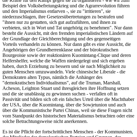
die Kräfte für den Kampf gegen sie zu organisieren - wie wir zum
Beispiel den Volksbefreiungskrieg und die Agrarrevolution führen
und den Imperialismus entlarven -, sie zu "irritieren", sie
niederzuschlagen, ihre Gesetzesübertretungen zu bestrafen und
"ihnen nur zu gestatten, sich gut aufzuführen, und ihnen zu
verbieten, sich in Wort und Tat ungehörig zu benehmen". Nur dann
besteht die Aussicht, mit den fremden imperialistischen Ländern auf
der Grundlage der Gleichberechtigung und des gegenseitigen
Vorteils verhandeln zu können. Nur dann gibt es eine Aussicht, die
Angehörigen der Grundherrenklasse und der bürokratischen
Bourgeoisie sowie der reaktionären Kuomintang-Clique und deren
Helfershelfer, welche die Waffen niedergelegt und sich ergeben
haben, durch Erziehung zu bessern und sie nach Möglichkeit zu
guten Menschen umzuwandeln. Viele chinesische Liberale - die
Demokraten alten Typus, nämlich die Anhänger des
"demokratischen Individualismus", auf die Truman, Marshall,
Acheson, Leighton Stuart und ihresgleichen ihre Hoffnung setzen
und die sie unablässig zu gewinnen suchen - verfallen oft in
Passivität und bilden sich oft ein falsches Urteil über die Machthaber
der USA, über die Kuomintang, über die Sowjetunion und auch
über die Kommunistische Partei Chinas, weil sie diese Fragen nicht
vom Standpunkt des historischen Materialismus betrachten oder eine
solche Betrachtungsweise nicht anerkennen.
Es ist die Pflicht der fortschrittlichen Menschen - der Kommunisten,