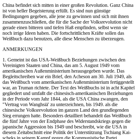
China befindet sich mitten in einer großen Revolution. Ganz China
ist von heller Begeisterung erfüllt. Es sind nun günstige
Bedingungen gegeben, alle jene zu gewinnen und sich mit ihnen
zusammenzuschließen, die für die Sache der Volksrevolution nicht
gerade einen bitteren und tiefen Haß empfinden, selbst wenn sie
noch irrige Ideen haben. Die fortschrittlichen Kräfte sollen das
Weißbuch dazu benutzen, alle diese Menschen zu überzeugen.
ANMERKUNGEN
1. Gemeint ist das USA-Weißbuch Beziehungen zwischen den
Vereinigten Staaten und China, das am 5. August 1949 vom
amerikanischen Außenministerium herausgegeben wurde. Das
Begleitschreiben war ein Brief, den Acheson am 30. Juli 1949, als
das Weißbuch vom amerikanischen Außenministerium fertiggestellt
war, an Truman richtete. Der Text des Weißbuchs ist in acht Kapitel
gegliedert und umfaßt die chinesisch-amerikanischen Beziehungen
in der Periode vom Jahr 1844, als die USA China zwangen, den
"Vertrag von Wanghsiä' zu unterzeichnen, bis 1949. als die
chinesische Volksrevolution im ganzen Land den grundlegenden
Sieg errungen hatte. Besonders detailliert behandelt das Weißbuch
die fünf Jahre von der Endphase des Widerstandskriegs gegen die
japanische Aggression bis 1949 und beschreibt, wie die USA in
diesem Zeitabschnitt eine Politik der Unterstützung Tschiang Kai-
scheks in seinem Kampf gegen die Kommunistische Partei