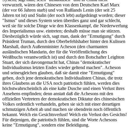
verwurzelt, wären den Chinesen von dem Deutschen Karl Marx
(der vor 66 Jahren starb) und von Rußlands Lenin (der seit 25
Jahren tot ist) und Stalin (der noch lebt) aufgedrängt worden; dieser
"Ismus" und dieses System seien überdies ganz und gar schlecht,
weil sie für solche Dinge wie den Klassenkampf, die Niederwerfung
des Imperialismus usw. eintreten; deshalb müsse man sie stürzen.
Diesbezüglich würde sich, sagt man, dank der "Ermutigung" durch
Präsident Truman, durch den Oberbefehlshaber hinter den Kulissen
Marshall, durch Außenminister Acheson (den charmanten
ausländischen Mandarin, der für die Veröffentlichung des
Weißbuchs verantwortlich ist) und durch den Botschafter Leighton
Stuart, der sich davongemacht hat, Chinas "demokratischer
Individualismus letzten Endes wieder geltend machen". Acheson
und seinesgleichen glauben, daß sie damit eine "Ermutigung"
geben, doch jene demokratischen Individualisten Chinas, die trotz
ihres Glaubens an die USA noch patriotisch fühlen, werden dies
höchstwahrscheinlich als eine kalte Dusche und einen Verlust ihres
Ansehens empfinden; denn anstatt daß die Achesons mit den
offiziellen Vertretern der demokratischen Diktatur des chinesischen
Volkes ordentlich verhandeln, geben sie sich mit einer derartigen
schmutzigen Arbeit ab und machen sie obendrein noch öffentlich
bekannt. Welch ein Gesichtsverlust! Welch ein Verlust des Gesichts!
Für diejenigen, die patriotisch fühlen, sind die Worte Achesons
keine "Ermutigung", sondern eine Beleidigung.