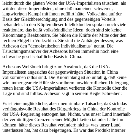
leicht durch die glatten Worte der USA-Imperialisten täuschen, als
würden diese Imperialisten, ohne daß man einen schweren,
langwierigen Kampf mit ihnen geführt hätte, Volkschina auf der
Basis der Gleichberechtigung und des gegenseitigen Vorteils
behandeln. In den Köpfen dieser Intellektuellen spuken noch viele
reaktionäre, das heißt volksfeindliche Ideen, doch sind sie keine
Kuomintang-Reaktionäre. Sie bilden die Kräfte der Mitte oder den
rechten Flügel in Volkschina. Sie sind die Anhänger dessen, was
Acheson den "demokratischen Individualismus" nennt. Die
Täuschungsmanöver der Achesons haben immerhin noch eine
schwache gesellschaftliche Basis in China.
Achesons Weißbuch bringt zum Ausdruck, daß die USA-
Imperialisten angesichts der gegenwärtigen Situation in China
vollkommen ratlos sind. Die Kuomintang ist so unfähig, daß keine
wie immer geartete Hilfe sie vor ihrem unwiderruflichen Untergang
retten kann; die USA-Imperialisten verlieren die Kontrolle über die
Lage und sind hilflos. Acheson sagt in seinem Begleitschreiben:
Es ist eine unglückliche, aber unentrinnbare Tatsache, daß sich das
verhängnisvolle Resultat des Bürgerkriegs in China der Kontrolle
der USA-Regierung entzogen hat. Nichts, was unser Land innerhalb
der vernünftigen Grenzen seiner Möglichkeiten tat oder hätte tun
können, hätte dieses Resultat verändert; nichts, was unser Land
unterlassen hat, hat dazu beigetragen. Es war das Produkt interner