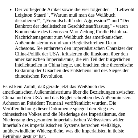
Der vorliegende Artikel sowie die vier folgenden – "Lebwohl
Leighton Stuart!", "Warum muß man das Weißbuch
diskutieren?", ",Freundschaft` oder Aggression?" und "Der
Bankrott der idealistischen Geschichtsauffassung" - waren
Kommentare des Genossen Mao Zedong für die Hsinhua-
Nachrichtenagentur zum Weißbuch des amerikanischen
Außenministeriums und zum Begleitschreiben Dean
Achesons. Sie entlarvten den imperialistischen Charakter der
China-Politik der USA, kritisierten die Illusionen über den
amerikanischen Imperialismus, die ein Teil der bürgerlichen
Intellektuellen in China hegte, und brachten eine theoretische
Erklärung der Ursachen des Entstehens und des Sieges der
chinesischen Revolution.
Es ist kein Zufall, daß gerade jetzt das Weißbuch des
amerikanischen Außenministeriums über die Beziehungen zwischen
China und den USA und das Begleitschreiben des Außenministers
Acheson an Präsident Truman1 veröffentlicht wurden. Die
Veröffentlichung dieser Dokumente spiegelt den Sieg des
chinesischen Volkes und die Niederlage des Imperialismus, den
Niedergang des gesamten imperialistischen Weltsystems wider.
Innerhalb des imperialistischen Systems herrschen vielfältige,
unüberwindliche Widersprüche, was die Imperialisten in tiefste
Betrübnis gestürzt hat.