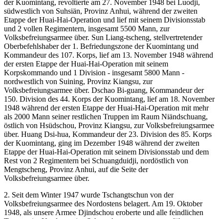
der Kuomintang, revoltierte am 27. November 1948 bei Luodji,
südwestlich von Suhsiän, Provinz Anhui, während der zweiten
Etappe der Huai-Hai-Operation und lief mit seinem Divisionsstab
und 2 vollen Regimentern, insgesamt 5500 Mann, zur
Volksbefreiungsarmee über. Sun Liang-tscheng, stellvertretender
Oberbefehlshaber der 1. Befriedungszone der Kuomintang und
Kommandeur des 107. Korps, lief am 13. November 1948 während
der ersten Etappe der Huai-Hai-Operation mit seinem
Korpskommando und 1 Division - insgesamt 5800 Mann -
nordwestlich von Suining, Provinz Kiangsu, zur
Volksbefreiungsarmee über. Dschao Bi-guang, Kommandeur der
150. Division des 44. Korps der Kuomintang, lief am 18. November
1948 während der ersten Etappe der Huai-Hai-Operation mit mehr
als 2000 Mann seiner restlichen Truppen im Raum Niändschuang,
östlich von Hsüdschou, Provinz Kiangsu, zur Volksbefreiungsarmee
über. Huang Dsi-hua, Kommandeur der 23. Division des 85. Korps
der Kuomintang, ging im Dezember 1948 während der zweiten
Etappe der Huai-Hai-Operation mit seinem Divisionsstab und dem
Rest von 2 Regimentern bei Schuangduidji, nordöstlich von
Mengtscheng, Provinz Anhui, auf die Seite der
Volksbefreiungsarmee über.
2. Seit dem Winter 1947 wurde Tschangtschun von der
Volksbefreiungsarmee des Nordostens belagert. Am 19. Oktober
1948, als unsere Armee Djindschou eroberte und alle feindlichen