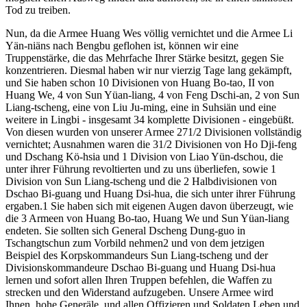
Tod zu treiben.
Nun, da die Armee Huang Wes völlig vernichtet und die Armee Li
Yän-niäns nach Bengbu geflohen ist, können wir eine
Truppenstärke, die das Mehrfache Ihrer Stärke besitzt, gegen Sie
konzentrieren. Diesmal haben wir nur vierzig Tage lang gekämpft,
und Sie haben schon 10 Divisionen von Huang Bo-tao, II von
Huang We, 4 von Sun Yüan-liang, 4 von Feng Dschi-an, 2 von Sun
Liang-tscheng, eine von Liu Ju-ming, eine in Suhsiän und eine
weitere in Lingbi - insgesamt 34 komplette Divisionen - eingebüßt.
Von diesen wurden von unserer Armee 271/2 Divisionen vollständig
vernichtet; Ausnahmen waren die 31/2 Divisionen von Ho Dji-feng
und Dschang Kö-hsia und 1 Division von Liao Yün-dschou, die
unter ihrer Führung revoltierten und zu uns überliefen, sowie 1
Division von Sun Liang-tscheng und die 2 Halbdivisionen von
Dschao Bi-guang und Huang Dsi-hua, die sich unter ihrer Führung
ergaben.1 Sie haben sich mit eigenen Augen davon überzeugt, wie
die 3 Armeen von Huang Bo-tao, Huang We und Sun Yüan-liang
endeten. Sie sollten sich General Dscheng Dung-guo in
Tschangtschun zum Vorbild nehmen2 und von dem jetzigen
Beispiel des Korpskommandeurs Sun Liang-tscheng und der
Divisionskommandeure Dschao Bi-guang und Huang Dsi-hua
lernen und sofort allen Ihren Truppen befehlen, die Waffen zu
strecken und den Widerstand aufzugeben. Unsere Armee wird
Ihnen, hohe Generäle, und allen Offizieren und Soldaten Leben und