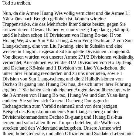
Tod zu treiben.
Nun, da die Armee Huang Wes völlig vernichtet und die Armee Li
Yän-niäns nach Bengbu geflohen ist, können wir eine
Truppenstärke, die das Mehrfache Ihrer Stärke besitzt, gegen Sie
konzentrieren. Diesmal haben wir nur vierzig Tage lang gekämpft,
und Sie haben schon 10 Divisionen von Huang Bo-tao, II von
Huang We, 4 von Sun Yüan-liang, 4 von Feng Dschi-an, 2 von Sun
Liang-tscheng, eine von Liu Ju-ming, eine in Suhsiän und eine
weitere in Lingbi - insgesamt 34 komplette Divisionen - eingebüßt.
Von diesen wurden von unserer Armee 271/2 Divisionen vollständig
vernichtet; Ausnahmen waren die 31/2 Divisionen von Ho Dji-feng
und Dschang Kö-hsia und 1 Division von Liao Yün-dschou, die
unter ihrer Führung revoltierten und zu uns überliefen, sowie 1
Division von Sun Liang-tscheng und die 2 Halbdivisionen von
Dschao Bi-guang und Huang Dsi-hua, die sich unter ihrer Führung
ergaben.1 Sie haben sich mit eigenen Augen davon überzeugt, wie
die 3 Armeen von Huang Bo-tao, Huang We und Sun Yüan-liang
endeten. Sie sollten sich General Dscheng Dung-guo in
Tschangtschun zum Vorbild nehmen2 und von dem jetzigen
Beispiel des Korpskommandeurs Sun Liang-tscheng und der
Divisionskommandeure Dschao Bi-guang und Huang Dsi-hua
lernen und sofort allen Ihren Truppen befehlen, die Waffen zu
strecken und den Widerstand aufzugeben. Unsere Armee wird
Ihnen, hohe Generäle, und allen Offizieren und Soldaten Leben und