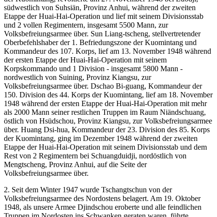
südwestlich von Suhsiän, Provinz Anhui, während der zweiten
Etappe der Huai-Hai-Operation und lief mit seinem Divisionsstab
und 2 vollen Regimentern, insgesamt 5500 Mann, zur
Volksbefreiungsarmee über. Sun Liang-tscheng, stellvertretender
Oberbefehlshaber der 1. Befriedungszone der Kuomintang und
Kommandeur des 107. Korps, lief am 13. November 1948 während
der ersten Etappe der Huai-Hai-Operation mit seinem
Korpskommando und 1 Division - insgesamt 5800 Mann -
nordwestlich von Suining, Provinz Kiangsu, zur
Volksbefreiungsarmee über. Dschao Bi-guang, Kommandeur der
150. Division des 44. Korps der Kuomintang, lief am 18. November
1948 während der ersten Etappe der Huai-Hai-Operation mit mehr
als 2000 Mann seiner restlichen Truppen im Raum Niändschuang,
östlich von Hsüdschou, Provinz Kiangsu, zur Volksbefreiungsarmee
über. Huang Dsi-hua, Kommandeur der 23. Division des 85. Korps
der Kuomintang, ging im Dezember 1948 während der zweiten
Etappe der Huai-Hai-Operation mit seinem Divisionsstab und dem
Rest von 2 Regimentern bei Schuangduidji, nordöstlich von
Mengtscheng, Provinz Anhui, auf die Seite der
Volksbefreiungsarmee über.
2. Seit dem Winter 1947 wurde Tschangtschun von der
Volksbefreiungsarmee des Nordostens belagert. Am 19. Oktober
1948, als unsere Armee Djindschou eroberte und alle feindlichen
Truppen im Nordosten ins Schwanken geraten waren, führte