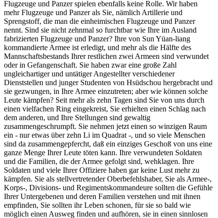
Flugzeuge und Panzer spielen ebenfalls keine Rolle. Wir haben
mehr Flugzeuge und Panzer als Sie, nämlich Artillerie und
Sprengstoff, die man die einheimischen Flugzeuge und Panzer
nennt. Sind sie nicht zehnmal so furchtbar wie Ihre im Ausland
fabrizierten Flugzeuge und Panzer? Ihre von Sun Yüan-liang
kommandierte Armee ist erledigt, und mehr als die Hälfte des
Mannschaftsbestands Ihrer restlichen zwei Armeen sind verwundet
oder in Gefangenschaft. Sie haben zwar eine große Zahl
ungleichartiger und untätiger Angestellter verschiedener
Dienststellen und junger Studenten von Hsüdschou hergebracht und
sie gezwungen, in Ihre Armee einzutreten; aber wie können solche
Leute kämpfen? Seit mehr als zehn Tagen sind Sie von uns durch
einen vielfachen Ring eingekreist, Sie erhielten einen Schlag nach
dem anderen, und Ihre Stellungen sind gewaltig
zusammengeschrumpft. Sie nehmen jetzt einen so winzigen Raum
ein - nur etwas über zehn Li im Quadrat -, und so viele Menschen
sind da zusammengepfercht, daß ein einziges Geschoß von uns eine
ganze Menge Ihrer Leute töten kann. Ihre verwundeten Soldaten
und die Familien, die der Armee gefolgt sind, wehklagen. Ihre
Soldaten und viele Ihrer Offiziere haben gar keine Lust mehr zu
kämpfen. Sie als stellvertretender Oberbefehlshaber, Sie als Armee-,
Korps-, Divisions- und Regimentskommandeure sollten die Gefühle
Ihrer Untergebenen und deren Familien verstehen und mit ihnen
empfinden, Sie sollten ihr Leben schonen, für sie so bald wie
möglich einen Ausweg finden und aufhören, sie in einen sinnlosen