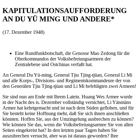
KAPITULATIONSAUFFORDERUNG
AN DU YÜ MING UND ANDERE*
(17. Dezember 1948)
Eine Rundfunkbotschaft, die Genosse Mao Zedong für die
Oberkommandos der Volksbefreiungsarmeen der
Zentralebene und Ostchinas verfaßt hat.
An General Du Yü-ming, General Tjiu Tjing-tjüan, General Li Mi
und alle Korps-, Divisions- und Regimentskommandeure der von
den Generälen Tjiu Tjing-tjüan und Li Mi befehligten zwei Armeen!
Sie sind nun am Ende mit Ihrem Latein. Huang Wes Armee wurde
in der Nacht des is. Dezember vollständig vernichtet, Li Yänniäns
Armee hat kehrtgemacht und ist nach dem Süden geflohen, und für
Sie besteht keine Hoffnung mehr, daß Sie sich ihnen anschließen
könnten. Hoffen Sie, aus der Umzingelung ausbrechen zu können?
Wie können Sie das, wenn die Volksbefreiungsarmee Sie von allen
Seiten eingekreist hat? In den letzten paar Tagen haben Sie
auszubrechen versucht, aber was ist daraus geworden? Ihre