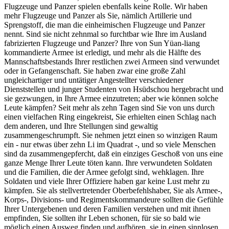
Flugzeuge und Panzer spielen ebenfalls keine Rolle. Wir haben
mehr Flugzeuge und Panzer als Sie, nämlich Artillerie und
Sprengstoff, die man die einheimischen Flugzeuge und Panzer
nennt. Sind sie nicht zehnmal so furchtbar wie Ihre im Ausland
fabrizierten Flugzeuge und Panzer? Ihre von Sun Yüan-liang
kommandierte Armee ist erledigt, und mehr als die Hälfte des
Mannschaftsbestands Ihrer restlichen zwei Armeen sind verwundet
oder in Gefangenschaft. Sie haben zwar eine große Zahl
ungleichartiger und untätiger Angestellter verschiedener
Dienststellen und junger Studenten von Hsüdschou hergebracht und
sie gezwungen, in Ihre Armee einzutreten; aber wie können solche
Leute kämpfen? Seit mehr als zehn Tagen sind Sie von uns durch
einen vielfachen Ring eingekreist, Sie erhielten einen Schlag nach
dem anderen, und Ihre Stellungen sind gewaltig
zusammengeschrumpft. Sie nehmen jetzt einen so winzigen Raum
ein - nur etwas über zehn Li im Quadrat -, und so viele Menschen
sind da zusammengepfercht, daß ein einziges Geschoß von uns eine
ganze Menge Ihrer Leute töten kann. Ihre verwundeten Soldaten
und die Familien, die der Armee gefolgt sind, wehklagen. Ihre
Soldaten und viele Ihrer Offiziere haben gar keine Lust mehr zu
kämpfen. Sie als stellvertretender Oberbefehlshaber, Sie als Armee-,
Korps-, Divisions- und Regimentskommandeure sollten die Gefühle
Ihrer Untergebenen und deren Familien verstehen und mit ihnen
empfinden, Sie sollten ihr Leben schonen, für sie so bald wie
möglich einen Ausweg finden und aufhören, sie in einen sinnlosen