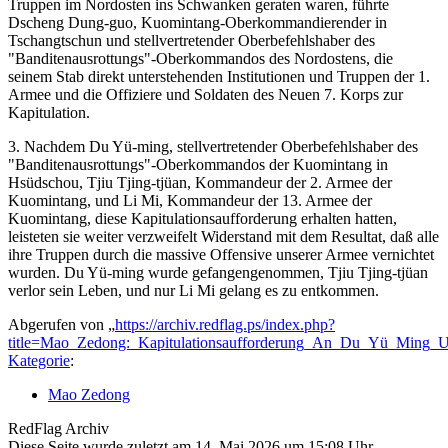
Truppen im Nordosten ins Schwanken geraten waren, führte
Dscheng Dung-guo, Kuomintang-Oberkommandierender in
Tschangtschun und stellvertretender Oberbefehlshaber des
"Banditenausrottungs"-Oberkommandos des Nordostens, die
seinem Stab direkt unterstehenden Institutionen und Truppen der 1.
Armee und die Offiziere und Soldaten des Neuen 7. Korps zur
Kapitulation.
3. Nachdem Du Yü-ming, stellvertretender Oberbefehlshaber des
"Banditenausrottungs"-Oberkommandos der Kuomintang in
Hsüdschou, Tjiu Tjing-tjüan, Kommandeur der 2. Armee der
Kuomintang, und Li Mi, Kommandeur der 13. Armee der
Kuomintang, diese Kapitulationsaufforderung erhalten hatten,
leisteten sie weiter verzweifelt Widerstand mit dem Resultat, daß alle
ihre Truppen durch die massive Offensive unserer Armee vernichtet
wurden. Du Yü-ming wurde gefangengenommen, Tjiu Tjing-tjüan
verlor sein Leben, und nur Li Mi gelang es zu entkommen.
Abgerufen von „
https://archiv.redflag.ps/index.php?
title=Mao_Zedong:_Kapitulationsaufforderung_An_Du_Yü_Ming_
Kategorie
:
Mao Zedong
RedFlag Archiv
Diese Seite wurde zuletzt am 14. Mai 2026 um 15:08 Uhr