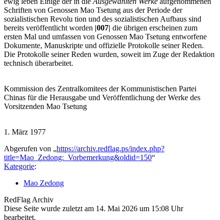
ewig leben Einige der in die
Ausgewählten Werke
aufgenommenen
Schriften von Genossen Mao Tsetung aus der Periode der
sozialistischen Revolu tion und des sozialistischen Aufbaus sind
bereits veröffentlicht worden
|007|
die übrigen erscheinen zum
ersten Mal und umfassen von Genossen Mao Tsetung entworfene
Dokumente, Manuskripte und offizielle Protokolle seiner Reden.
Die Protokolle seiner Reden wurden, soweit im Zuge der Redaktion
technisch überarbeitet.
Kommission des Zentralkomitees der Kommunistischen Partei
Chinas für die Herausgabe und Veröffentlichung der Werke des
Vorsitzenden Mao Tsetung
1. März 1977
Abgerufen von „
https://archiv.redflag.ps/index.php?
title=Mao_Zedong:_Vorbemerkung&oldid=150
“
Kategorie
:
Mao Zedong
RedFlag Archiv
Diese Seite wurde zuletzt am 14. Mai 2026 um 15:08 Uhr
bearbeitet.