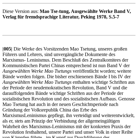
Diese Version aus:
Mao Tse-tung, Ausgewählte Werke Band V,
Verlag für fremdsprachige Literatur, Peking 1978, S.5-7
|005|
Die Werke des Vorsitzenden Mao Tsetung, unseres großen
Führers und Lehrers, sind unvergängliche Dokumente des
Marxismus- Leninismus. Dem Beschluß des Zentralkomitees der
Kommunistischen Partei Chinas entsprechend ist nun Band V der
Ausgewählten Werke Mao Tsetungs
veröffentlicht worden; weitere
Bände werden folgen. Die bisher erschienenen Bände I bis IV der
Ausgewählten Werke Mao Tsetungs
enthalten wichtige Schriften aus
der Periode der neudemokratischen Revolution, Band V und die
darauffolgenden Bände wichtige Schriften aus der Periode der
sozialistischen Revolution und des sozialistischen Aufbaus. Genosse
Mao Tsetung hat auch in der neuen Geschichtsperiode nach
Gründung der Volksrepublik China das Erbe des
MarxismusLeninismus gepflegt, ihn verteidigt und weiterentwickelt,
als er, stets am Prinzip der Verbindung der allgemeingültigen
Wahrheit des Marxismus-Leninismus mit der konkreten Praxis der
Revolution festhaltend, unsere Partei und unser Volk in einer Reihe
von Kämpfen führte - im Kampf zur Durchführung der