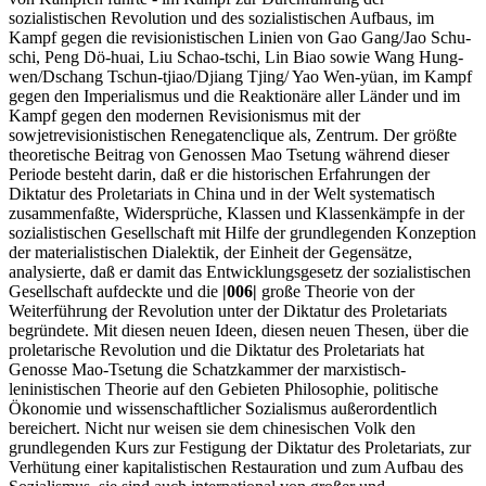
sozialistischen Revolution und des sozialistischen Aufbaus, im
Kampf gegen die revisionistischen Linien von Gao Gang/Jao Schu-
schi, Peng Dö-huai, Liu Schao-tschi, Lin Biao sowie Wang Hung-
wen/Dschang Tschun-tjiao/Djiang Tjing/ Yao Wen-yüan, im Kampf
gegen den Imperialismus und die Reaktionäre aller Länder und im
Kampf gegen den modernen Revisionismus mit der
sowjetrevisionistischen Renegatenclique als, Zentrum. Der größte
theoretische Beitrag von Genossen Mao Tsetung während dieser
Periode besteht darin, daß er die historischen Erfahrungen der
Diktatur des Proletariats in China und in der Welt systematisch
zusammenfaßte, Widersprüche, Klassen und Klassenkämpfe in der
sozialistischen Gesellschaft mit Hilfe der grundlegenden Konzeption
der materialistischen Dialektik, der Einheit der Gegensätze,
analysierte, daß er damit das Entwicklungsgesetz der sozialistischen
Gesellschaft aufdeckte und die
|006|
große Theorie von der
Weiterführung der Revolution unter der Diktatur des Proletariats
begründete. Mit diesen neuen Ideen, diesen neuen Thesen, über die
proletarische Revolution und die Diktatur des Proletariats hat
Genosse Mao-Tsetung die Schatzkammer der marxistisch-
leninistischen Theorie auf den Gebieten Philosophie, politische
Ökonomie und wissenschaftlicher Sozialismus außerordentlich
bereichert. Nicht nur weisen sie dem chinesischen Volk den
grundlegenden Kurs zur Festigung der Diktatur des Proletariats, zur
Verhütung einer kapitalistischen Restauration und zum Aufbau des