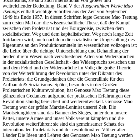
Sozialismus, sie sind auch international von großer und
weitreichender Bedeutung. Band V der
Ausgewählten Werke Mao
Tsetungs
enthält wichtige Schriften aus der Zeit von September
1949 bis Ende 1957. In diesen Schriften legte Genosse Mao Tsetung
zum ersten Mal dar: die wissenschaftliche These, daß der Kampf
zwischen dem Proletariat und der Bourgeoisie, zwischen dem
sozialistischen Weg und dem kapitalistischen Weg noch lange Zeit
fortdauern wird, auch nachdem die sozialistische Umgestaltung des
Eigentums an den Produktionsmitteln im wesentlichen vollzogen ist;
die Lehre über die richtige Unterscheidung und Behandlung der
beiden ihrem Wesen nach verschiedenen Arten von Widersprüchen
in der sozialistischen Gesellschaft - des Widerspruchs zwischen uns
und dem Feind und der Widersprüche im Volk; die große Theorie
von der Weiterführung der Revolution unter der Diktatur des
Proletariats; die Grundgedanken über die Generallinie für den
Aufbau de& Sozialismus. Später, besonders in der Großen
Proletarischen Kulturrevolution, hat Genosse Mao Tsetung diese
glänzenden Gedanken aufgrund der praktischen Erfahrungen der
Revolution ständig bereichert und weiterentwickelt. Genosse Mao
Tsetung war der größte Marxist-Leninist unserei Zeit. Die
Maotsetungideen sind das Banner des Sieges, unter dem unsere
Partei, unsere Armee und unser Volk vereint kämpfen und die
Revolution weiterführen; sie sind ein gemeinsamer Schatz des
internationalen Proletariats und der revolutionären Völker aller
Länder Die Ideen und Lehren des Genossen Mao Tsetung werden