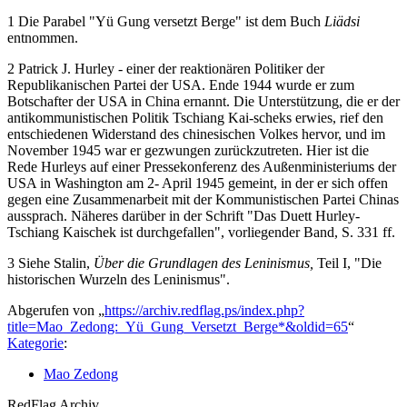
1 Die Parabel "Yü Gung versetzt Berge" ist dem Buch
Liädsi
entnommen.
2 Patrick J. Hurley - einer der reaktionären Politiker der
Republikanischen Partei der USA. Ende 1944 wurde er zum
Botschafter der USA in China ernannt. Die Unterstützung, die er der
antikommunistischen Politik Tschiang Kai-scheks erwies, rief den
entschiedenen Widerstand des chinesischen Volkes hervor, und im
November 1945 war er gezwungen zurückzutreten. Hier ist die
Rede Hurleys auf einer Pressekonferenz des Außenministeriums der
USA in Washington am 2- April 1945 gemeint, in der er sich offen
gegen eine Zusammenarbeit mit der Kommunistischen Partei Chinas
aussprach. Näheres darüber in der Schrift "Das Duett Hurley-
Tschiang Kaischek ist durchgefallen", vorliegender Band, S. 331 ff.
3 Siehe Stalin,
Über die Grundlagen des Leninismus,
Teil I, "Die
historischen Wurzeln des Leninismus".
Abgerufen von „
https://archiv.redflag.ps/index.php?
title=Mao_Zedong:_Yü_Gung_Versetzt_Berge*&oldid=65
“
Kategorie
:
Mao Zedong
RedFlag Archiv