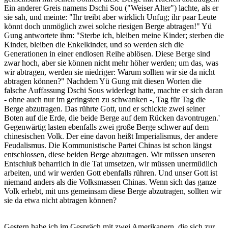
Ein anderer Greis namens Dschi Sou ("Weiser Alter") lachte, als er
sie sah, und meinte: "Ihr treibt aber wirklich Unfug; ihr paar Leute
könnt doch unmöglich zwei solche riesigen Berge abtragen!" Yü
Gung antwortete ihm: "Sterbe ich, bleiben meine Kinder; sterben die
Kinder, bleiben die Enkelkinder, und so werden sich die
Generationen in einer endlosen Reihe ablösen. Diese Berge sind
zwar hoch, aber sie können nicht mehr höher werden; um das, was
wir abtragen, werden sie niedriger: Warum sollten wir sie da nicht
abtragen können?" Nachdem Yü Gung mit diesen Worten die
falsche Auffassung Dschi Sous widerlegt hatte, machte er sich daran
- ohne auch nur im geringsten zu schwanken -, Tag für Tag die
Berge abzutragen. Das rührte Gott, und er schickte zwei seiner
Boten auf die Erde, die beide Berge auf dem Rücken davontrugen.'
Gegenwärtig lasten ebenfalls zwei große Berge schwer auf dem
chinesischen Volk. Der eine davon heißt Imperialismus, der andere
Feudalismus. Die Kommunistische Partei Chinas ist schon längst
entschlossen, diese beiden Berge abzutragen. Wir müssen unseren
Entschluß beharrlich in die Tat umsetzen, wir müssen unermüdlich
arbeiten, und wir werden Gott ebenfalls rühren. Und unser Gott ist
niemand anders als die Volksmassen Chinas. Wenn sich das ganze
Volk erhebt, mit uns gemeinsam diese Berge abzutragen, sollten wir
sie da etwa nicht abtragen können?
Gestern habe ich im Gespräch mit zwei Amerikanern, die sich zur