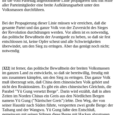
ihr die vom Parteitag angenommene Linie propagieren und mit Hilfe
aller Parteimitglieder eine breite Aufklärungsarbeit unter den
Volksmassen durchführen.
Bei der Propagierung dieser Linie müssen wir erreichen, daß die
gesamte Partei und das ganze Volk von der Zuversicht des Sieges
der Revolution durchdrungen werden. Vor allem ist es notwendig,
das politische Bewußtsein der Avantgarde zu heben, so daß sie fest
entschlossen ist, keine Opfer scheut und alle Schwierigkeiten
überwindet, um den Sieg zu erringen. Aber das genügt noch nicht;
notwendig
|322|
ist ferner, das politische Bewußtsein der breiten Volksmassen
im ganzen Land zu entwickeln, so daß sie bereitwillig, freudig mit
uns zusammen kämpfen, um den Sieg zu erringen. Das ganze Volk
muß überzeugt sein, daß China dem chinesischen Volk gehört und
nicht den Reaktionären. Es gibt ein altes chinesisches Gleichnis, die
Parabel "Yü Gung versetzt Berge". Darin wird erzählt, daß in alten
Zeiten im Norden Chinas ein Greis aus den Nördlichen Bergen
namens Yü Gung ("Närrischer Greis") lebte. Den Weg, der von
seiner Haustür nach Süden führte, versperrten zwei große Berge: der
Taihang und der Wangwu. Yü Gung faßte den Entschluß,
gemeinsam mit seinen Söhnen diese Berge mit Hacken abzutragen.