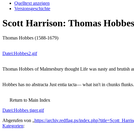
Quelltext anzeigen
Versionsgeschichte
Scott Harrison: Thomas Hobbe
Thomas Hobbes (1588-1679)
Datei:Hobbes2.gif
Thomas Hobbes of Malmesbury thought Life was nasty and brutish
Hobbes has no abstracta Just entia tacta— what isn't in chunks fl
Return to Main Index
Datei:Hobbes tiger.gif
Abgerufen von „
https://archiv.redflag.ps/index.php?title=Scott_H
Kategorien
: