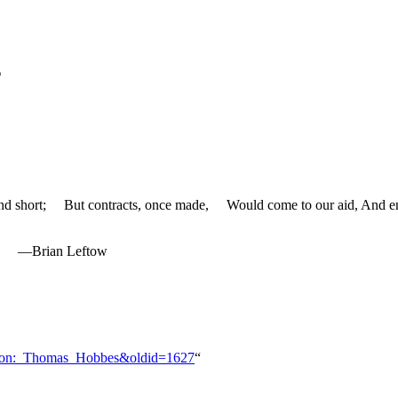
s
 and short; But contracts, once made, Would come to our aid, And
unks. —Brian Leftow
arrison:_Thomas_Hobbes&oldid=1627
“