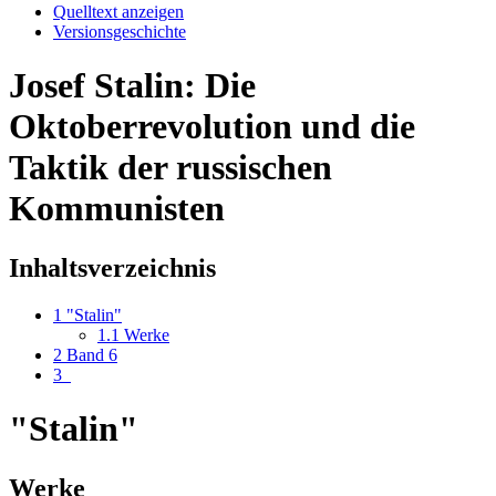
Quelltext anzeigen
Versionsgeschichte
Josef Stalin: Die
Oktoberrevolution und die
Taktik der russischen
Kommunisten
Inhaltsverzeichnis
1
"Stalin"
1.1
Werke
2
Band 6
3
"Stalin"
Werke