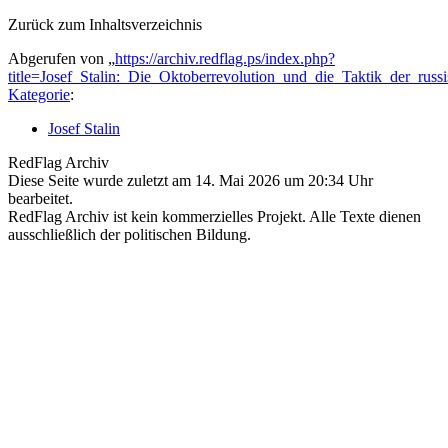
Zurück zum Inhaltsverzeichnis
Abgerufen von „
https://archiv.redflag.ps/index.php?
title=Josef_Stalin:_Die_Oktoberrevolution_und_die_Taktik_der_r
Kategorie
:
Josef Stalin
RedFlag Archiv
Diese Seite wurde zuletzt am 14. Mai 2026 um 20:34 Uhr
bearbeitet.
RedFlag Archiv ist kein kommerzielles Projekt. Alle Texte dienen
ausschließlich der politischen Bildung.