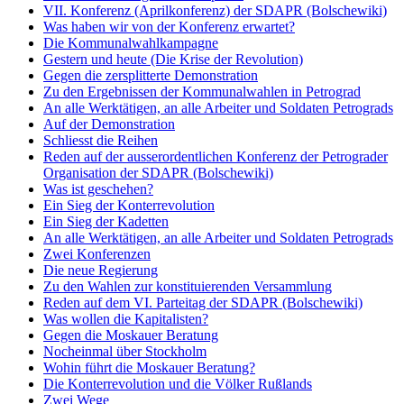
VII. Konferenz (Aprilkonferenz) der SDAPR (Bolschewiki)
Was haben wir von der Konferenz erwartet?
Die Kommunalwahlkampagne
Gestern und heute (Die Krise der Revolution)
Gegen die zersplitterte Demonstration
Zu den Ergebnissen der Kommunalwahlen in Petrograd
An alle Werktätigen, an alle Arbeiter und Soldaten Petrograds
Auf der Demonstration
Schliesst die Reihen
Reden auf der ausserordentlichen Konferenz der Petrograder
Organisation der SDAPR (Bolschewiki)
Was ist geschehen?
Ein Sieg der Konterrevolution
Ein Sieg der Kadetten
An alle Werktätigen, an alle Arbeiter und Soldaten Petrograds
Zwei Konferenzen
Die neue Regierung
Zu den Wahlen zur konstituierenden Versammlung
Reden auf dem VI. Parteitag der SDAPR (Bolschewiki)
Was wollen die Kapitalisten?
Gegen die Moskauer Beratung
Nocheinmal über Stockholm
Wohin führt die Moskauer Beratung?
Die Konterrevolution und die Völker Rußlands
Zwei Wege