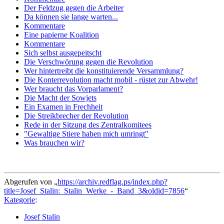
Der Feldzug gegen die Arbeiter
Da können sie lange warten...
Kommentare
Eine papierne Koalition
Kommentare
Sich selbst ausgepeitscht
Die Verschwörung gegen die Revolution
Wer hintertreibt die konstituierende Versammlung?
Die Konterrevolution macht mobil - rüstet zur Abwehr!
Wer braucht das Vorparlament?
Die Macht der Sowjets
Ein Examen in Frechheit
Die Streikbrecher der Revolution
Rede in der Sitzung des Zentralkomitees
"Gewaltige Stiere haben mich umringt"
Was brauchen wir?
Abgerufen von „
https://archiv.redflag.ps/index.php?
title=Josef_Stalin:_Stalin_Werke_-_Band_3&oldid=7856
“
Kategorie
:
Josef Stalin